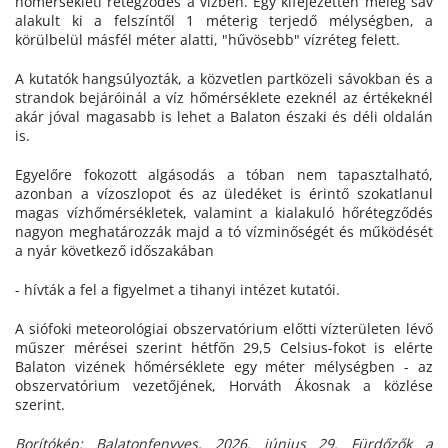
hőmérsékleti rétegződés a vízben. Egy kifejezetten meleg sáv
alakult ki a felszíntől 1 méterig terjedő mélységben, a
körülbelül másfél méter alatti, "hűvösebb" vízréteg felett.
A kutatók hangsúlyozták, a közvetlen partközeli sávokban és a
strandok bejáróinál a víz hőmérséklete ezeknél az értékeknél
akár jóval magasabb is lehet a Balaton északi és déli oldalán
is.
Egyelőre fokozott algásodás a tóban nem tapasztalható,
azonban a vízoszlopot és az üledéket is érintő szokatlanul
magas vízhőmérsékletek, valamint a kialakuló hőrétegződés
nagyon meghatározzák majd a tó vízminőségét és működését
a nyár következő időszakában
- hívták a fel a figyelmet a tihanyi intézet kutatói.
A siófoki meteorológiai obszervatórium előtti vízterületen lévő
műszer mérései szerint hétfőn 29,5 Celsius-fokot is elérte
Balaton vizének hőmérséklete egy méter mélységben - az
obszervatórium vezetőjének, Horváth Ákosnak a közlése
szerint.
Borítókép: Balatonfenyves, 2026. június 29. Fürdőzők a