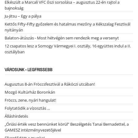
Elkészült a Marcali VFC őszi sorsolása – augusztus 22-én rajtol a
bajnokság
Ju-Jitsu – Egy a pálya
Kettős Fifty-Fifty győzelem és hatalmas mezőny a Kékszalag Fesztivál
nyitányán
Balaton-átúszás - Most hétvégén sem rendezik meg a versenyt
12 csapatos lesz a Somogy Vármegyei I. osztály, 16 együttes indul a II.
osztályban
VÁROSUNK - LEGFRISSEBB
Augusztus 8-án Fröccsfesztivál a Rákóczi utcában!
Mozgó Kultúrház Boronkán
Fröccs, zene, nyári hangulat!
Folytatódik a vízosztás ...
Álláshirdetés
„Óriási érték vesz bennünket körül” Beszélgetés Tanai Bernadettel, a
GAMESZ intézményvezetőjével