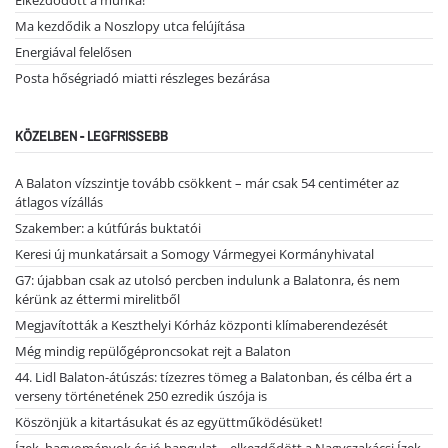
Elkezdődött a munka!
Ma kezdődik a Noszlopy utca felújítása
Energiával felelősen
Posta hőségriadó miatti részleges bezárása
KÖZELBEN - LEGFRISSEBB
A Balaton vízszintje tovább csökkent – már csak 54 centiméter az
átlagos vízállás
Szakember: a kútfúrás buktatói
Keresi új munkatársait a Somogy Vármegyei Kormányhivatal
G7: újabban csak az utolsó percben indulunk a Balatonra, és nem
kérünk az éttermi mirelitből
Megjavították a Keszthelyi Kórház központi klímaberendezését
Még mindig repülőgéproncsokat rejt a Balaton
44. Lidl Balaton-átúszás: tízezres tömeg a Balatonban, és célba ért a
verseny történetének 250 ezredik úszója is
Köszönjük a kitartásukat és az együttműködésüket!