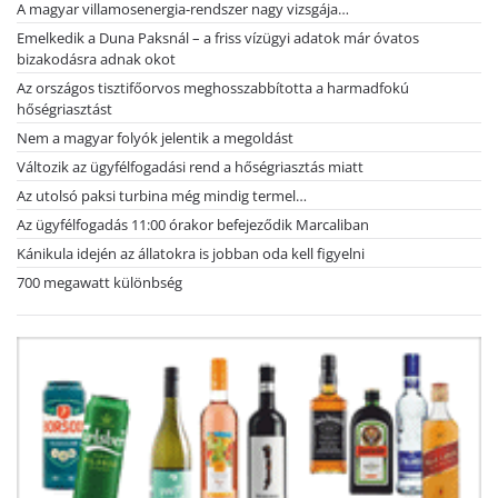
A magyar villamosenergia-rendszer nagy vizsgája…
Emelkedik a Duna Paksnál – a friss vízügyi adatok már óvatos
bizakodásra adnak okot
Az országos tisztifőorvos meghosszabbította a harmadfokú
hőségriasztást
Nem a magyar folyók jelentik a megoldást
Változik az ügyfélfogadási rend a hőségriasztás miatt
Az utolsó paksi turbina még mindig termel…
Az ügyfélfogadás 11:00 órakor befejeződik Marcaliban
Kánikula idején az állatokra is jobban oda kell figyelni
700 megawatt különbség