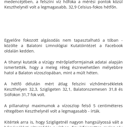
medencéjében, a felszíni víz hőfoka a mérési pontok közül
Keszthelynél volt a legmagasabb, 32,9 Celsius-fokos hétfőn.
Egyelőre fokozott algásodás nem tapasztalható a tóban -
közölte a Balatoni Limnológiai Kutatóintézet a Facebook
oldalán kedden.
A tihanyi kutatók a vízügy mérőplatformjainak adatai alapján
ismertették, hogy a meleg réteg észrevehetően mélyebbre
hatol a Balaton vízoszlopában, mint a múlt héten.
A hétfő délután mért átlag felszíni vízhőmérsékletek
Keszthelyen 32,3, Szigligeten 32,1, Balatonszemesen 31,8 és
Siófokon 31,7 fok volt.
A pillanatnyi maximumok a vízoszlop felső 5 centiméteres
rétegében Keszthelynél volt a legmagasabb - írták.
Kitértek arra is, hogy Szigligetnél nagyon hangsúlyossá vált a