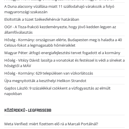
A Duna alacsony vízállása miatt 11 szállodahajó várakozik a folyó
magyarországi szakaszán
Eloltották a tüzet Székesfehérvár határában
OGY - A Tisza-frakció kezdeményezte, hogy jövő kedden legyen az
államfőválasztás
Hőség - Kormány: országosan elérte, Budapesten meg is haladta a 40
Celsius-fokot a legmagasabb hőmérséklet
Magyar Péter: átfogó energiafejlesztési tervet fogadott el a kormány
Hőség - Vitézy Dávid: lassítja a vonatokat és festéssel is védi a síneket a
hőségtől a MÁV
Hőség - Kormány: 629 településen van vízkorlátozás
Újra megnyitották a keszthelyi Helikon Strandot
Gajdos László: 9 százalékkal csökkent a vízfogyasztás az elmúlt
napokban
KÖZÉRDEKŰ - LEGFRISSEBB
Meta Verified: miért fizettem elő rá a Marcali Portálnál?