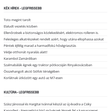
KÉK HÍREK - LEGFRISSEBB
Toto megint tarolt
Elaludt vezetés közben
Ellenőrzések a biztonságos közlekedésért, elektromos rolleren is.
Felesleges alkatrészeket rendelt azért, hogy utána ellophassa azokat
Péntek éjfélig marad a harmadfokú hőségriasztás
Védje otthonát nyaralás alatt!
Karambol Zamárdiban
Szalmabálák égnek egy traktor pótkocsiján Rinyakovácsiban
Összehangolt akció Siófok térségében
Korlátnak ütközött egy autó az M7-esen
KULTÚRA - LEGFRISSEBB
Szász Jánossal és Hargitai Ivánnal készül az új évadra a Csiky
Kaposfest - Nemzetközi hírű művészek lépnek fel a kamarazenei