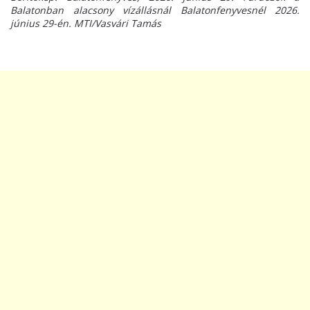
Balatonban alacsony vízállásnál Balatonfenyvesnél 2026.
június 29-én. MTI/Vasvári Tamás