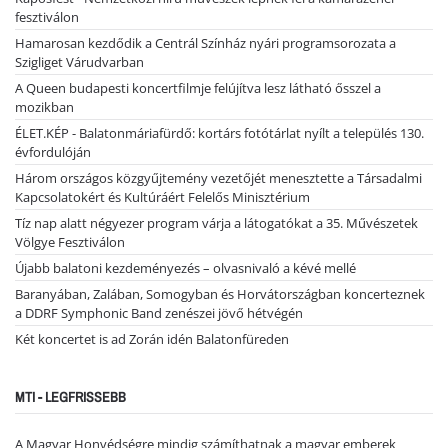
fesztiválon
Hamarosan kezdődik a Centrál Színház nyári programsorozata a
Szigliget Várudvarban
A Queen budapesti koncertfilmje felújítva lesz látható ősszel a
mozikban
ÉLET.KÉP - Balatonmáriafürdő: kortárs fotótárlat nyílt a település 130.
évfordulóján
Három országos közgyűjtemény vezetőjét menesztette a Társadalmi
Kapcsolatokért és Kultúráért Felelős Minisztérium
Tíz nap alatt négyezer program várja a látogatókat a 35. Művészetek
Völgye Fesztiválon
Újabb balatoni kezdeményezés – olvasnivaló a kévé mellé
Baranyában, Zalában, Somogyban és Horvátországban koncerteznek
a DDRF Symphonic Band zenészei jövő hétvégén
Két koncertet is ad Zorán idén Balatonfüreden
MTI - LEGFRISSEBB
A Magyar Honvédségre mindig számíthatnak a magyar emberek