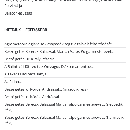
Ízek, hagyományok és jó hangulat – elkezdődött a Nagyszakácsi Ízek
Fesztiválja
Balaton-átúszás
INTERJÚK - LEGFRISSEBB
Agrometeorológia: a sok csapadék segíti a talajok feltöltődését
Beszélgetés Bereczk Balázzsal, Marcali Város Polgármesterével…
Beszélgetés Dr. Király Péterrel…
A Bálint küldött volt az Országos Diákparlamentbe…
A Takács Laci bácsi lánya…
Az Edina…
Beszélgetés id. Kőrösi Andrással… (második rész)
Beszélgetés id. Kőrösi Andrással…
Beszélgetés Bereczk Balázzsal Marcali alpolgármesterével… (negyedik
rész)
Beszélgetés Bereczk Balázzsal Marcali alpolgármesterével… (harmadik
rész)