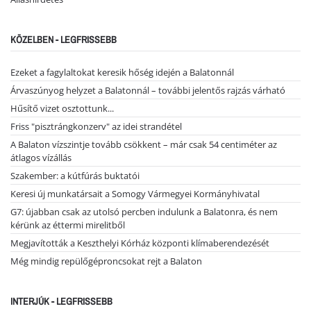
KÖZELBEN - LEGFRISSEBB
Ezeket a fagylaltokat keresik hőség idején a Balatonnál
Árvaszúnyog helyzet a Balatonnál – további jelentős rajzás várható
Hűsítő vizet osztottunk...
Friss "pisztrángkonzerv" az idei strandétel
A Balaton vízszintje tovább csökkent – már csak 54 centiméter az
átlagos vízállás
Szakember: a kútfúrás buktatói
Keresi új munkatársait a Somogy Vármegyei Kormányhivatal
G7: újabban csak az utolsó percben indulunk a Balatonra, és nem
kérünk az éttermi mirelitből
Megjavították a Keszthelyi Kórház központi klímaberendezését
Még mindig repülőgéproncsokat rejt a Balaton
INTERJÚK - LEGFRISSEBB