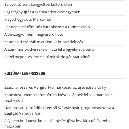
Baleset történt Lengyeltóti külterületén
Segítségnyújtás a szomszédos vármegyében
Kiégett egy autó Marcalinál
Pár nap alatt félmilliós kárt okozott a rutinos csaló
A pénzügyőr nem megvásárolható
Kapcsolati erőszak miatt indult büntetőeljárás
A szén-monoxid-érzékelő hívta fel a figyelmet a bajra
A szél megnehezítette a tűzoltók dolgát Marcalinál
KULTÚRA - LEGFRISSEBB
Szász Jánossal és Hargitai Ivánnal készül az új évadra a Csiky
Kaposfest - Nemzetközi hírű művészek lépnek fel a kamarazenei
fesztiválon
Hamarosan kezdődik a Centrál Színház nyári programsorozata a
Szigliget Várudvarban
A Queen budapesti koncertfilmje felújítva lesz látható ősszel a
mozikban