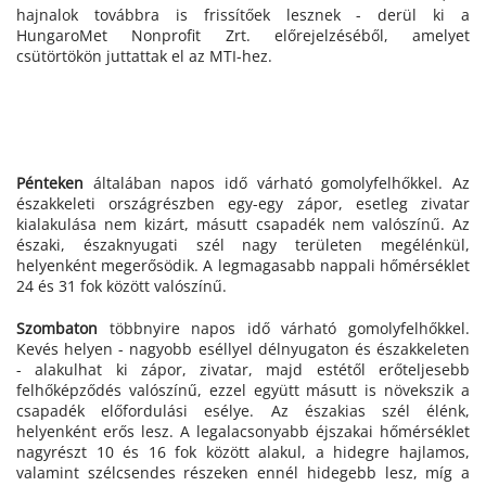
hajnalok továbbra is frissítőek lesznek - derül ki a
HungaroMet Nonprofit Zrt. előrejelzéséből, amelyet
csütörtökön juttattak el az MTI-hez.
Pénteken
általában napos idő várható gomolyfelhőkkel. Az
északkeleti országrészben egy-egy zápor, esetleg zivatar
kialakulása nem kizárt, másutt csapadék nem valószínű. Az
északi, északnyugati szél nagy területen megélénkül,
helyenként megerősödik. A legmagasabb nappali hőmérséklet
24 és 31 fok között valószínű.
Szombaton
többnyire napos idő várható gomolyfelhőkkel.
Kevés helyen - nagyobb eséllyel délnyugaton és északkeleten
- alakulhat ki zápor, zivatar, majd estétől erőteljesebb
felhőképződés valószínű, ezzel együtt másutt is növekszik a
csapadék előfordulási esélye. Az északias szél élénk,
helyenként erős lesz. A legalacsonyabb éjszakai hőmérséklet
nagyrészt 10 és 16 fok között alakul, a hidegre hajlamos,
valamint szélcsendes részeken ennél hidegebb lesz, míg a