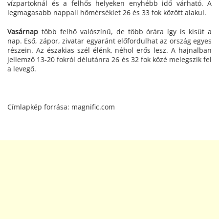
vízpartoknál és a felhős helyeken enyhébb idő várható. A
legmagasabb nappali hőmérséklet 26 és 33 fok között alakul.
Vasárnap
több felhő valószínű, de több órára így is kisüt a
nap. Eső, zápor, zivatar egyaránt előfordulhat az ország egyes
részein. Az északias szél élénk, néhol erős lesz. A hajnalban
jellemző 13-20 fokról délutánra 26 és 32 fok közé melegszik fel
a levegő.
Címlapkép forrása: magnific.com