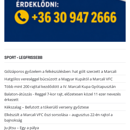
SPORT - LEGFRISSEBB
Gólzáporos győzelem a felkészülésben: hat gólt szerzett a Marcali
Hatgólos vereséggel búcsúzott a Magyar Kupától a Marcali VFC
Több mint 200 rajttal kezdődött a IV. Marcali Kupa Gyótapusztán
Balaton-átúszás - Reggel 7-kor rajt, előzetesen közel 11 ezer nevezés
érkezett
Kékszalag – Befutott a tókerülő verseny győztese
Elkészült a Marcali VFC őszi sorsolása – augusztus 22-én rajtol a
bajnokság
Ju-Jitsu – Egy a pálya