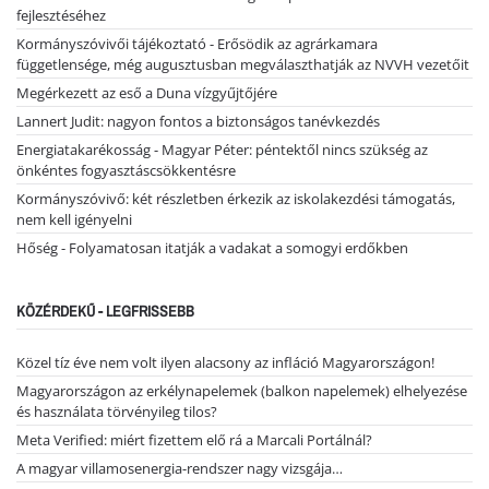
fejlesztéséhez
Kormányszóvivői tájékoztató - Erősödik az agrárkamara
függetlensége, még augusztusban megválaszthatják az NVVH vezetőit
Megérkezett az eső a Duna vízgyűjtőjére
Lannert Judit: nagyon fontos a biztonságos tanévkezdés
Energiatakarékosság - Magyar Péter: péntektől nincs szükség az
önkéntes fogyasztáscsökkentésre
Kormányszóvivő: két részletben érkezik az iskolakezdési támogatás,
nem kell igényelni
Hőség - Folyamatosan itatják a vadakat a somogyi erdőkben
KÖZÉRDEKŰ - LEGFRISSEBB
Közel tíz éve nem volt ilyen alacsony az infláció Magyarországon!
Magyarországon az erkélynapelemek (balkon napelemek) elhelyezése
és használata törvényileg tilos?
Meta Verified: miért fizettem elő rá a Marcali Portálnál?
A magyar villamosenergia-rendszer nagy vizsgája…