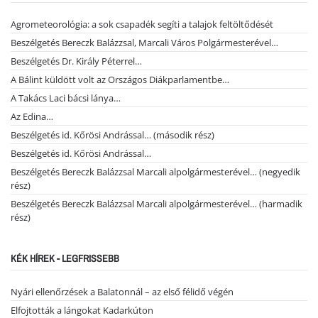
Agrometeorológia: a sok csapadék segíti a talajok feltöltődését
Beszélgetés Bereczk Balázzsal, Marcali Város Polgármesterével…
Beszélgetés Dr. Király Péterrel…
A Bálint küldött volt az Országos Diákparlamentbe…
A Takács Laci bácsi lánya…
Az Edina…
Beszélgetés id. Kőrösi Andrással… (második rész)
Beszélgetés id. Kőrösi Andrással…
Beszélgetés Bereczk Balázzsal Marcali alpolgármesterével… (negyedik
rész)
Beszélgetés Bereczk Balázzsal Marcali alpolgármesterével… (harmadik
rész)
KÉK HÍREK - LEGFRISSEBB
Nyári ellenőrzések a Balatonnál – az első félidő végén
Elfojtották a lángokat Kadarkúton