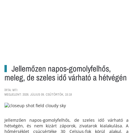
Jellemőzen napos-gomolyfelhős,
meleg, de szeles idő várható a hétvégén
ÍRTA: MTI
MEGJELENT: 2026. JÚLIUS 09. CSÜTÖRTÖK, 15:18
Jellemzően napos-gomolyfelhős, de szeles idő várható a
hétvégén, és nem kizárt záporok, zivatarok kialakulása. A
hőmérséklet csúcsértéke 30 Celsius-fok körül alakul, a