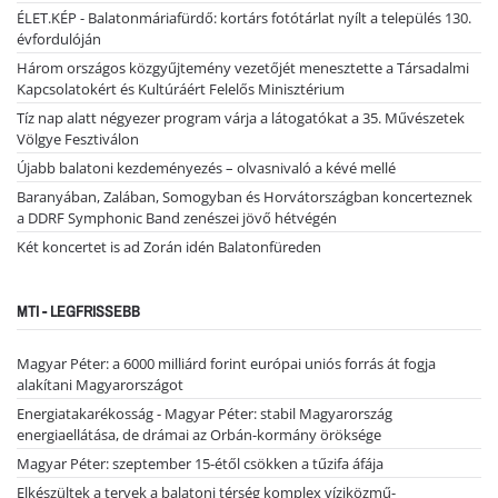
ÉLET.KÉP - Balatonmáriafürdő: kortárs fotótárlat nyílt a település 130.
évfordulóján
Három országos közgyűjtemény vezetőjét menesztette a Társadalmi
Kapcsolatokért és Kultúráért Felelős Minisztérium
Tíz nap alatt négyezer program várja a látogatókat a 35. Művészetek
Völgye Fesztiválon
Újabb balatoni kezdeményezés – olvasnivaló a kévé mellé
Baranyában, Zalában, Somogyban és Horvátországban koncerteznek
a DDRF Symphonic Band zenészei jövő hétvégén
Két koncertet is ad Zorán idén Balatonfüreden
MTI - LEGFRISSEBB
Magyar Péter: a 6000 milliárd forint európai uniós forrás át fogja
alakítani Magyarországot
Energiatakarékosság - Magyar Péter: stabil Magyarország
energiaellátása, de drámai az Orbán-kormány öröksége
Magyar Péter: szeptember 15-étől csökken a tűzifa áfája
Elkészültek a tervek a balatoni térség komplex víziközmű-