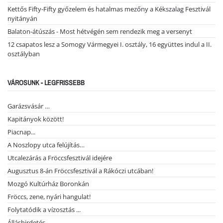
Kettős Fifty-Fifty győzelem és hatalmas mezőny a Kékszalag Fesztivál
nyitányán
Balaton-átúszás - Most hétvégén sem rendezik meg a versenyt
12 csapatos lesz a Somogy Vármegyei I. osztály, 16 együttes indul a II.
osztályban
VÁROSUNK - LEGFRISSEBB
Garázsvásár …
Kapitányok között!
Piacnap...
A Noszlopy utca felújítás…
Utcalezárás a Fröccsfesztivál idejére
Augusztus 8-án Fröccsfesztivál a Rákóczi utcában!
Mozgó Kultúrház Boronkán
Fröccs, zene, nyári hangulat!
Folytatódik a vízosztás ...
Álláshirdetés