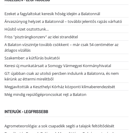
Ezeket a fagylaltokat keresik hőség idején a Balatonnál
Árvaszúnyog helyzet a Balatonnál – további jelentős rajzás várható
Hűsítő vizet osztottunk...
Friss "pisztrángkonzerv" az idei strandétel
A Balaton vízszintje tovább csökkent – már csak 54 centiméter az
átlagos vízállás
Szakember: a kútfúrás buktatói
Keresi új munkatársait a Somogy Vármegyei Kormányhivatal
G7: újabban csak az utolsó percben indulunk a Balatonra, és nem
kérünk az éttermi mirelitből
Megjavították a Keszthelyi Kórház központi klímaberendezését
Még mindig repülőgéproncsokat rejt a Balaton
INTERJÚK - LEGFRISSEBB
Agrometeorológia: a sok csapadék segíti a talajok feltöltődését