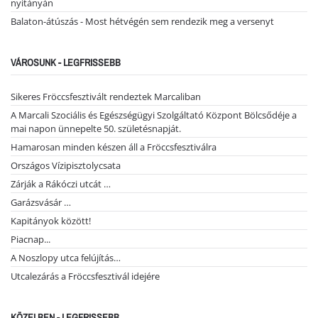
nyitányán
Balaton-átúszás - Most hétvégén sem rendezik meg a versenyt
VÁROSUNK - LEGFRISSEBB
Sikeres Fröccsfesztivált rendeztek Marcaliban
A Marcali Szociális és Egészségügyi Szolgáltató Központ Bölcsődéje a
mai napon ünnepelte 50. születésnapját.
Hamarosan minden készen áll a Fröccsfesztiválra
Országos Vízipisztolycsata
Zárják a Rákóczi utcát …
Garázsvásár …
Kapitányok között!
Piacnap...
A Noszlopy utca felújítás…
Utcalezárás a Fröccsfesztivál idejére
KÖZELBEN - LEGFRISSEBB