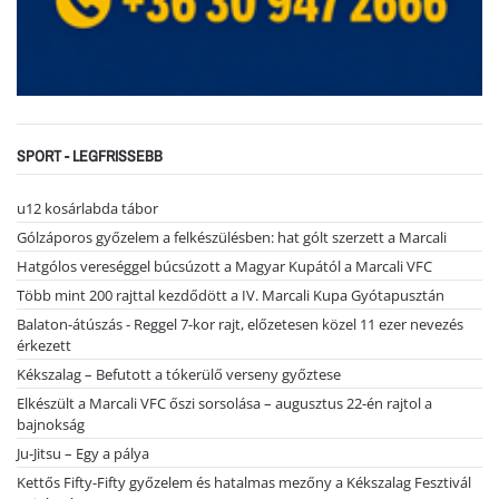
SPORT - LEGFRISSEBB
u12 kosárlabda tábor
Gólzáporos győzelem a felkészülésben: hat gólt szerzett a Marcali
Hatgólos vereséggel búcsúzott a Magyar Kupától a Marcali VFC
Több mint 200 rajttal kezdődött a IV. Marcali Kupa Gyótapusztán
Balaton-átúszás - Reggel 7-kor rajt, előzetesen közel 11 ezer nevezés
érkezett
Kékszalag – Befutott a tókerülő verseny győztese
Elkészült a Marcali VFC őszi sorsolása – augusztus 22-én rajtol a
bajnokság
Ju-Jitsu – Egy a pálya
Kettős Fifty-Fifty győzelem és hatalmas mezőny a Kékszalag Fesztivál