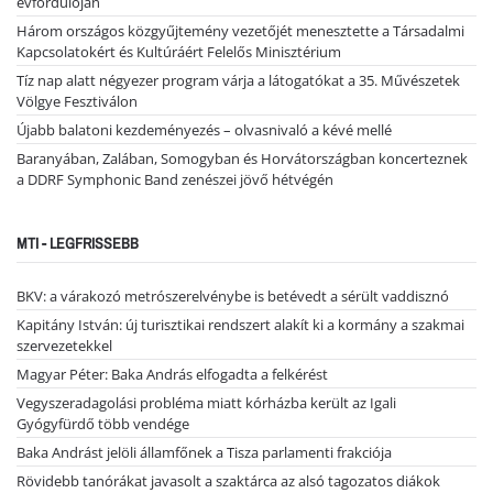
évfordulóján
Három országos közgyűjtemény vezetőjét menesztette a Társadalmi
Kapcsolatokért és Kultúráért Felelős Minisztérium
Tíz nap alatt négyezer program várja a látogatókat a 35. Művészetek
Völgye Fesztiválon
Újabb balatoni kezdeményezés – olvasnivaló a kévé mellé
Baranyában, Zalában, Somogyban és Horvátországban koncerteznek
a DDRF Symphonic Band zenészei jövő hétvégén
MTI - LEGFRISSEBB
BKV: a várakozó metrószerelvénybe is betévedt a sérült vaddisznó
Kapitány István: új turisztikai rendszert alakít ki a kormány a szakmai
szervezetekkel
Magyar Péter: Baka András elfogadta a felkérést
Vegyszeradagolási probléma miatt kórházba került az Igali
Gyógyfürdő több vendége
Baka Andrást jelöli államfőnek a Tisza parlamenti frakciója
Rövidebb tanórákat javasolt a szaktárca az alsó tagozatos diákok