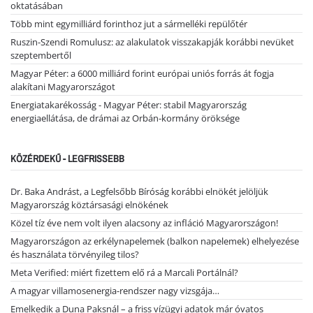
oktatásában
Több mint egymilliárd forinthoz jut a sármelléki repülőtér
Ruszin-Szendi Romulusz: az alakulatok visszakapják korábbi nevüket
szeptembertől
Magyar Péter: a 6000 milliárd forint európai uniós forrás át fogja
alakítani Magyarországot
Energiatakarékosság - Magyar Péter: stabil Magyarország
energiaellátása, de drámai az Orbán-kormány öröksége
KÖZÉRDEKŰ - LEGFRISSEBB
Dr. Baka Andrást, a Legfelsőbb Bíróság korábbi elnökét jelöljük
Magyarország köztársasági elnökének
Közel tíz éve nem volt ilyen alacsony az infláció Magyarországon!
Magyarországon az erkélynapelemek (balkon napelemek) elhelyezése
és használata törvényileg tilos?
Meta Verified: miért fizettem elő rá a Marcali Portálnál?
A magyar villamosenergia-rendszer nagy vizsgája…
Emelkedik a Duna Paksnál – a friss vízügyi adatok már óvatos