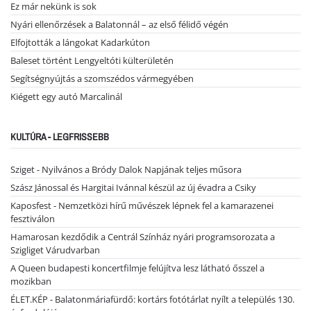
Ez már nekünk is sok
Nyári ellenőrzések a Balatonnál – az első félidő végén
Elfojtották a lángokat Kadarkúton
Baleset történt Lengyeltóti külterületén
Segítségnyújtás a szomszédos vármegyében
Kiégett egy autó Marcalinál
KULTÚRA - LEGFRISSEBB
Sziget - Nyilvános a Bródy Dalok Napjának teljes műsora
Szász Jánossal és Hargitai Ivánnal készül az új évadra a Csiky
Kaposfest - Nemzetközi hírű művészek lépnek fel a kamarazenei
fesztiválon
Hamarosan kezdődik a Centrál Színház nyári programsorozata a
Szigliget Várudvarban
A Queen budapesti koncertfilmje felújítva lesz látható ősszel a
mozikban
ÉLET.KÉP - Balatonmáriafürdő: kortárs fotótárlat nyílt a település 130.