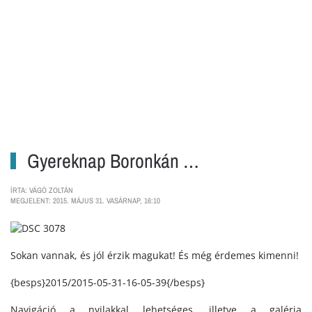
Gyereknap Boronkán …
ÍRTA: VÁGÓ ZOLTÁN
MEGJELENT: 2015. MÁJUS 31. VASÁRNAP, 16:10
Sokan vannak, és jól érzik magukat! És még érdemes kimenni!
{besps}2015/2015-05-31-16-05-39{/besps}
Navigáció a nyilakkal lehetséges, illetve a galéria