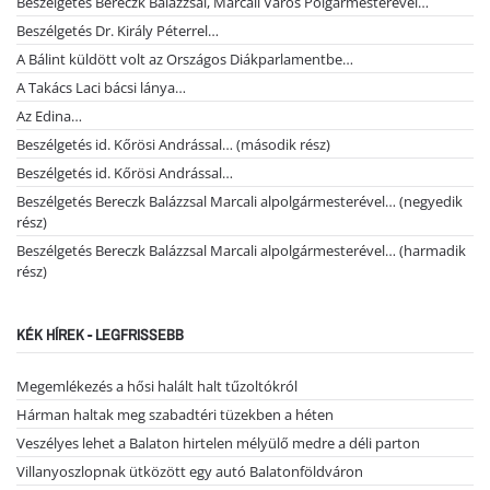
Beszélgetés Bereczk Balázzsal, Marcali Város Polgármesterével…
Beszélgetés Dr. Király Péterrel…
A Bálint küldött volt az Országos Diákparlamentbe…
A Takács Laci bácsi lánya…
Az Edina…
Beszélgetés id. Kőrösi Andrással… (második rész)
Beszélgetés id. Kőrösi Andrással…
Beszélgetés Bereczk Balázzsal Marcali alpolgármesterével… (negyedik
rész)
Beszélgetés Bereczk Balázzsal Marcali alpolgármesterével… (harmadik
rész)
KÉK HÍREK - LEGFRISSEBB
Megemlékezés a hősi halált halt tűzoltókról
Hárman haltak meg szabadtéri tüzekben a héten
Veszélyes lehet a Balaton hirtelen mélyülő medre a déli parton
Villanyoszlopnak ütközött egy autó Balatonföldváron