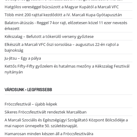
Hatgólos vereséggel búcsúzott a Magyar Kupától a Marcali VFC
Több mint 200 rajttal kezdődött a IV. Marcali Kupa Gyótapusztán
Balaton-átúszás - Reggel 7-kor rajt, előzetesen közel 11 ezer nevezés
érkezett
Kékszalag – Befutott a tókerülő verseny győztese
Elkészült a Marcali VFC őszi sorsolása – augusztus 22-én rajtol a
bajnokság
Ju-Jitsu – Egy a pálya
Kettős Fifty-Fifty győzelem és hatalmas mezőny a Kékszalag Fesztivál
nyitányán
VÁROSUNK - LEGFRISSEBB
Fröccsfesztivál – újabb képek
Sikeres Fröccsfesztivált rendeztek Marcaliban
A Marcali Szociális és Egészségügyi Szolgáltató Központ Bölcsődéje a
mai napon ünnepelte 50. születésnapját.
Hamarosan minden készen áll a Fröccsfesztiválra