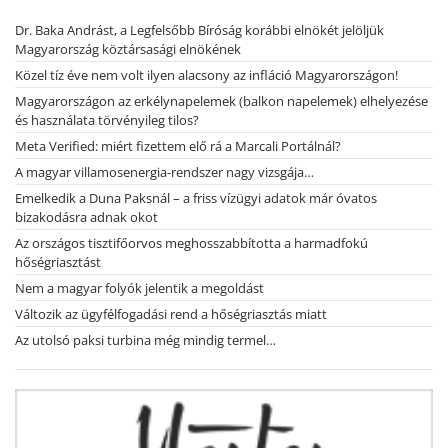
Dr. Baka Andrást, a Legfelsőbb Bíróság korábbi elnökét jelöljük
Magyarország köztársasági elnökének
Közel tíz éve nem volt ilyen alacsony az infláció Magyarországon!
Magyarországon az erkélynapelemek (balkon napelemek) elhelyezése
és használata törvényileg tilos?
Meta Verified: miért fizettem elő rá a Marcali Portálnál?
A magyar villamosenergia-rendszer nagy vizsgája…
Emelkedik a Duna Paksnál – a friss vízügyi adatok már óvatos
bizakodásra adnak okot
Az országos tisztifőorvos meghosszabbította a harmadfokú
hőségriasztást
Nem a magyar folyók jelentik a megoldást
Változik az ügyfélfogadási rend a hőségriasztás miatt
Az utolsó paksi turbina még mindig termel…