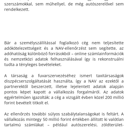
szerszámokkal, sem műhellyel, de még autószerelővel sem
rendelkezett.
Bár a személyszállítással foglalkozó cég nem teljesítette
adókötelezettségeit és a NAV-ellenőrzést sem segítette, az
adóhatóság különböző forrásokból – online számlainformációk
és nemzetközi adatok felhasználásával így is rekonstruálni
tudta a tényleges bevételeket.
A társaság a fuvarszervezéséhez ismert taxitársaságok
diszpécserszolgáltatását használta, így a NAV az ezektől a
partnerektől beszerzett, illetve lejelentett adatok alapján
pontos képet kapott a vállalkozás forgalmáról. Az adatok
egyértelműen igazolták: a cég a vizsgált évben közel 200 millió
forint bevételt titkolt el.
Az ellenőrzés további súlyos szabálytalanságokat is feltárt. A
vállalkozás mintegy 50 millió forint értékben állított ki valótlan
tartalmú számlákat – például autószerelési, zöldterület-