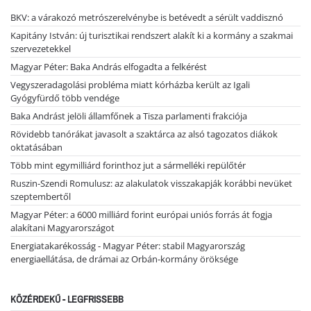
BKV: a várakozó metrószerelvénybe is betévedt a sérült vaddisznó
Kapitány István: új turisztikai rendszert alakít ki a kormány a szakmai
szervezetekkel
Magyar Péter: Baka András elfogadta a felkérést
Vegyszeradagolási probléma miatt kórházba került az Igali
Gyógyfürdő több vendége
Baka Andrást jelöli államfőnek a Tisza parlamenti frakciója
Rövidebb tanórákat javasolt a szaktárca az alsó tagozatos diákok
oktatásában
Több mint egymilliárd forinthoz jut a sármelléki repülőtér
Ruszin-Szendi Romulusz: az alakulatok visszakapják korábbi nevüket
szeptembertől
Magyar Péter: a 6000 milliárd forint európai uniós forrás át fogja
alakítani Magyarországot
Energiatakarékosság - Magyar Péter: stabil Magyarország
energiaellátása, de drámai az Orbán-kormány öröksége
KÖZÉRDEKŰ - LEGFRISSEBB