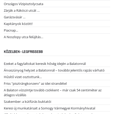
Országos Vízipisztolycsata
Zárják a Rákóczi utcát …
Garázsvásár …
Kapitányok között!
Piacnap...
A Noszlopy utca felújítás…
KÖZELBEN - LEGFRISSEBB
Ezeket a fagylaltokat keresik hőség idején a Balatonnál
Árvaszúnyog helyzet a Balatonnál – további jelentős rajzás várható
Hűsítő vizet osztottunk...
Friss "pisztrángkonzerv" az idei strandétel
A Balaton vízszintje tovább csökkent – már csak 54 centiméter az
átlagos vízállás
Szakember: a kútfúrás buktatói
Keresi új munkatársait a Somogy Vármegyei Kormányhivatal