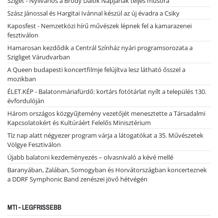
Sziget - Nyilvános a Bródy Dalok Napjának teljes műsora
Szász Jánossal és Hargitai Ivánnal készül az új évadra a Csiky
Kaposfest - Nemzetközi hírű művészek lépnek fel a kamarazenei
fesztiválon
Hamarosan kezdődik a Centrál Színház nyári programsorozata a
Szigliget Várudvarban
A Queen budapesti koncertfilmje felújítva lesz látható ősszel a
mozikban
ÉLET.KÉP - Balatonmáriafürdő: kortárs fotótárlat nyílt a település 130.
évfordulóján
Három országos közgyűjtemény vezetőjét menesztette a Társadalmi
Kapcsolatokért és Kultúráért Felelős Minisztérium
Tíz nap alatt négyezer program várja a látogatókat a 35. Művészetek
Völgye Fesztiválon
Újabb balatoni kezdeményezés – olvasnivaló a kévé mellé
Baranyában, Zalában, Somogyban és Horvátországban koncerteznek
a DDRF Symphonic Band zenészei jövő hétvégén
MTI - LEGFRISSEBB