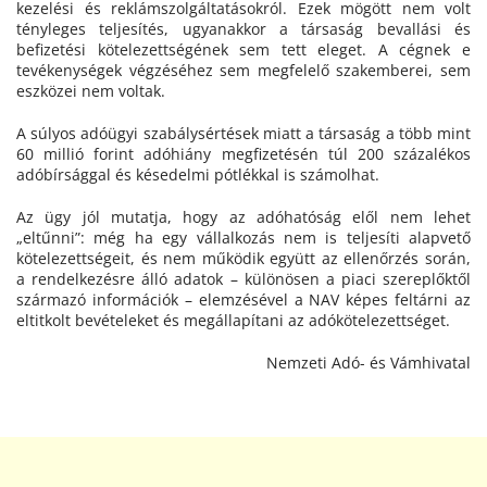
kezelési és reklámszolgáltatásokról. Ezek mögött nem volt
tényleges teljesítés, ugyanakkor a társaság bevallási és
befizetési kötelezettségének sem tett eleget. A cégnek e
tevékenységek végzéséhez sem megfelelő szakemberei, sem
eszközei nem voltak.
A súlyos adóügyi szabálysértések miatt a társaság a több mint
60 millió forint adóhiány megfizetésén túl 200 százalékos
adóbírsággal és késedelmi pótlékkal is számolhat.
Az ügy jól mutatja, hogy az adóhatóság elől nem lehet
„eltűnni”: még ha egy vállalkozás nem is teljesíti alapvető
kötelezettségeit, és nem működik együtt az ellenőrzés során,
a rendelkezésre álló adatok – különösen a piaci szereplőktől
származó információk – elemzésével a NAV képes feltárni az
eltitkolt bevételeket és megállapítani az adókötelezettséget.
Nemzeti Adó- és Vámhivatal