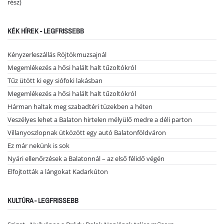
rész)
KÉK HÍREK - LEGFRISSEBB
Kényzerleszállás Röjtökmuzsajnál
Megemlékezés a hősi halált halt tűzoltókról
Tűz ütött ki egy siófoki lakásban
Megemlékezés a hősi halált halt tűzoltókról
Hárman haltak meg szabadtéri tüzekben a héten
Veszélyes lehet a Balaton hirtelen mélyülő medre a déli parton
Villanyoszlopnak ütközött egy autó Balatonföldváron
Ez már nekünk is sok
Nyári ellenőrzések a Balatonnál – az első félidő végén
Elfojtották a lángokat Kadarkúton
KULTÚRA - LEGFRISSEBB