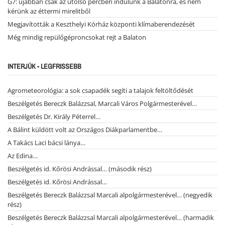
G7: újabban csak az utolsó percben indulunk a Balatonra, és nem
kérünk az éttermi mirelitből
Megjavították a Keszthelyi Kórház központi klímaberendezését
Még mindig repülőgéproncsokat rejt a Balaton
INTERJÚK - LEGFRISSEBB
Agrometeorológia: a sok csapadék segíti a talajok feltöltődését
Beszélgetés Bereczk Balázzsal, Marcali Város Polgármesterével…
Beszélgetés Dr. Király Péterrel…
A Bálint küldött volt az Országos Diákparlamentbe…
A Takács Laci bácsi lánya…
Az Edina…
Beszélgetés id. Kőrösi Andrással… (második rész)
Beszélgetés id. Kőrösi Andrással…
Beszélgetés Bereczk Balázzsal Marcali alpolgármesterével… (negyedik
rész)
Beszélgetés Bereczk Balázzsal Marcali alpolgármesterével… (harmadik