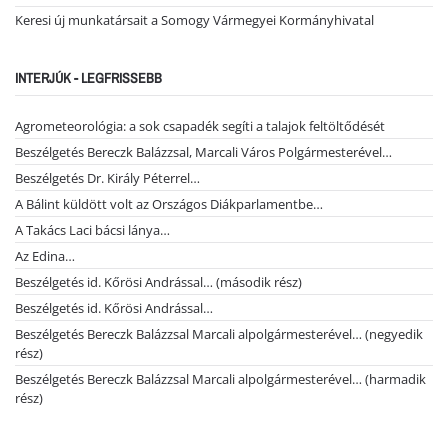
Keresi új munkatársait a Somogy Vármegyei Kormányhivatal
INTERJÚK - LEGFRISSEBB
Agrometeorológia: a sok csapadék segíti a talajok feltöltődését
Beszélgetés Bereczk Balázzsal, Marcali Város Polgármesterével…
Beszélgetés Dr. Király Péterrel…
A Bálint küldött volt az Országos Diákparlamentbe…
A Takács Laci bácsi lánya…
Az Edina…
Beszélgetés id. Kőrösi Andrással… (második rész)
Beszélgetés id. Kőrösi Andrással…
Beszélgetés Bereczk Balázzsal Marcali alpolgármesterével… (negyedik
rész)
Beszélgetés Bereczk Balázzsal Marcali alpolgármesterével… (harmadik
rész)