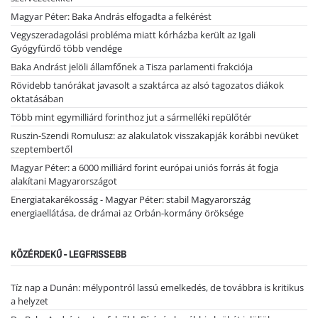
Magyar Péter: Baka András elfogadta a felkérést
Vegyszeradagolási probléma miatt kórházba került az Igali
Gyógyfürdő több vendége
Baka Andrást jelöli államfőnek a Tisza parlamenti frakciója
Rövidebb tanórákat javasolt a szaktárca az alsó tagozatos diákok
oktatásában
Több mint egymilliárd forinthoz jut a sármelléki repülőtér
Ruszin-Szendi Romulusz: az alakulatok visszakapják korábbi nevüket
szeptembertől
Magyar Péter: a 6000 milliárd forint európai uniós forrás át fogja
alakítani Magyarországot
Energiatakarékosság - Magyar Péter: stabil Magyarország
energiaellátása, de drámai az Orbán-kormány öröksége
KÖZÉRDEKŰ - LEGFRISSEBB
Tíz nap a Dunán: mélypontról lassú emelkedés, de továbbra is kritikus
a helyzet