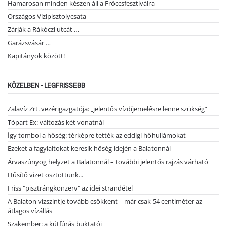
Hamarosan minden készen áll a Fröccsfesztiválra
Országos Vízipisztolycsata
Zárják a Rákóczi utcát …
Garázsvásár …
Kapitányok között!
KÖZELBEN - LEGFRISSEBB
Zalavíz Zrt. vezérigazgatója: „jelentős vízdíjemelésre lenne szükség”
Tópart Ex: változás két vonatnál
Így tombol a hőség: térképre tették az eddigi hőhullámokat
Ezeket a fagylaltokat keresik hőség idején a Balatonnál
Árvaszúnyog helyzet a Balatonnál – további jelentős rajzás várható
Hűsítő vizet osztottunk...
Friss "pisztrángkonzerv" az idei strandétel
A Balaton vízszintje tovább csökkent – már csak 54 centiméter az
átlagos vízállás
Szakember: a kútfúrás buktatói