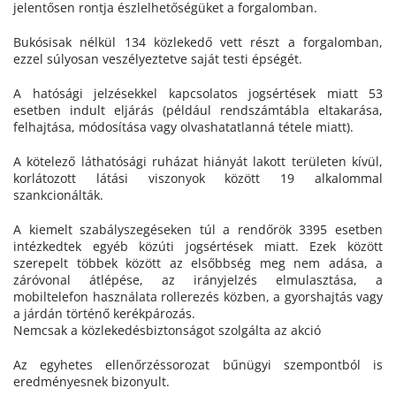
jelentősen rontja észlelhetőségüket a forgalomban.
Bukósisak nélkül 134 közlekedő vett részt a forgalomban,
ezzel súlyosan veszélyeztetve saját testi épségét.
A hatósági jelzésekkel kapcsolatos jogsértések miatt 53
esetben indult eljárás (például rendszámtábla eltakarása,
felhajtása, módosítása vagy olvashatatlanná tétele miatt).
A kötelező láthatósági ruházat hiányát lakott területen kívül,
korlátozott látási viszonyok között 19 alkalommal
szankcionálták.
A kiemelt szabályszegéseken túl a rendőrök 3395 esetben
intézkedtek egyéb közúti jogsértések miatt. Ezek között
szerepelt többek között az elsőbbség meg nem adása, a
záróvonal átlépése, az irányjelzés elmulasztása, a
mobiltelefon használata rollerezés közben, a gyorshajtás vagy
a járdán történő kerékpározás.
Nemcsak a közlekedésbiztonságot szolgálta az akció
Az egyhetes ellenőrzéssorozat bűnügyi szempontból is
eredményesnek bizonyult.