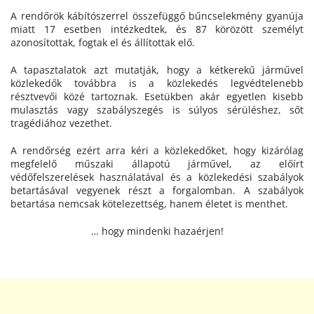
A rendőrök kábítószerrel összefüggő bűncselekmény gyanúja
miatt 17 esetben intézkedtek, és 87 körözött személyt
azonosítottak, fogtak el és állítottak elő.
A tapasztalatok azt mutatják, hogy a kétkerekű járművel
közlekedők továbbra is a közlekedés legvédtelenebb
résztvevői közé tartoznak. Esetükben akár egyetlen kisebb
mulasztás vagy szabályszegés is súlyos sérüléshez, sőt
tragédiához vezethet.
A rendőrség ezért arra kéri a közlekedőket, hogy kizárólag
megfelelő műszaki állapotú járművel, az előírt
védőfelszerelések használatával és a közlekedési szabályok
betartásával vegyenek részt a forgalomban. A szabályok
betartása nemcsak kötelezettség, hanem életet is menthet.
… hogy mindenki hazaérjen!