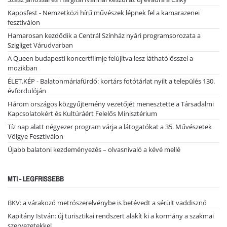
Kaposfest - Nemzetközi hírű művészek lépnek fel a kamarazenei
fesztiválon
Hamarosan kezdődik a Centrál Színház nyári programsorozata a
Szigliget Várudvarban
A Queen budapesti koncertfilmje felújítva lesz látható ősszel a
mozikban
ÉLET.KÉP - Balatonmáriafürdő: kortárs fotótárlat nyílt a település 130.
évfordulóján
Három országos közgyűjtemény vezetőjét menesztette a Társadalmi
Kapcsolatokért és Kultúráért Felelős Minisztérium
Tíz nap alatt négyezer program várja a látogatókat a 35. Művészetek
Völgye Fesztiválon
Újabb balatoni kezdeményezés – olvasnivaló a kévé mellé
MTI - LEGFRISSEBB
BKV: a várakozó metrószerelvénybe is betévedt a sérült vaddisznó
Kapitány István: új turisztikai rendszert alakít ki a kormány a szakmai
szervezetekkel