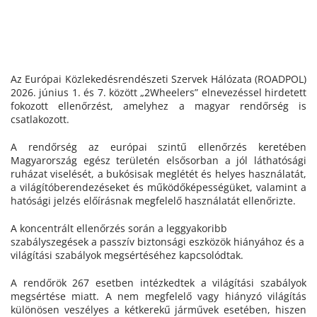
Az Európai Közlekedésrendészeti Szervek Hálózata (ROADPOL)
2026. június 1. és 7. között „2Wheelers” elnevezéssel hirdetett
fokozott ellenőrzést, amelyhez a magyar rendőrség is
csatlakozott.
A rendőrség az európai szintű ellenőrzés keretében
Magyarország egész területén elsősorban a jól láthatósági
ruházat viselését, a bukósisak meglétét és helyes használatát,
a világítóberendezéseket és működőképességüket, valamint a
hatósági jelzés előírásnak megfelelő használatát ellenőrizte.
A koncentrált ellenőrzés során a leggyakoribb
szabályszegések a passzív biztonsági eszközök hiányához és a
világítási szabályok megsértéséhez kapcsolódtak.
A rendőrök 267 esetben intézkedtek a világítási szabályok
megsértése miatt. A nem megfelelő vagy hiányzó világítás
különösen veszélyes a kétkerekű járművek esetében, hiszen