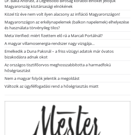
Dr. Baka Andrást, a Legfelsőbb Bíróság korábbi elnökét jelöljük
Magyarország köztársasági elnökének
Közel tíz éve nem volt ilyen alacsony az infláció Magyarországon!
Magyarországon az erkélynapelemek (balkon napelemek) elhelyezése
és használata törvényileg tilos?
Meta Verified: miért fizettem elő rá a Marcali Portálnál?
A magyar villamosenergia-rendszer nagy vizsgája…
Emelkedik a Duna Paksnál – a friss vízügyi adatok már óvatos
bizakodásra adnak okot
Az országos tisztifőorvos meghosszabbította a harmadfokú
hőségriasztást
Nem a magyar folyók jelentik a megoldást
Változik az ügyfélfogadási rend a hőségriasztás miatt