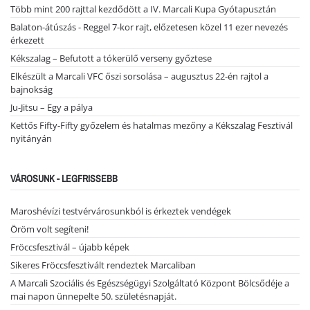
Több mint 200 rajttal kezdődött a IV. Marcali Kupa Gyótapusztán
Balaton-átúszás - Reggel 7-kor rajt, előzetesen közel 11 ezer nevezés
érkezett
Kékszalag – Befutott a tókerülő verseny győztese
Elkészült a Marcali VFC őszi sorsolása – augusztus 22-én rajtol a
bajnokság
Ju-Jitsu – Egy a pálya
Kettős Fifty-Fifty győzelem és hatalmas mezőny a Kékszalag Fesztivál
nyitányán
VÁROSUNK - LEGFRISSEBB
Maroshévízi testvérvárosunkból is érkeztek vendégek
Öröm volt segíteni!
Fröccsfesztivál – újabb képek
Sikeres Fröccsfesztivált rendeztek Marcaliban
A Marcali Szociális és Egészségügyi Szolgáltató Központ Bölcsődéje a
mai napon ünnepelte 50. születésnapját.