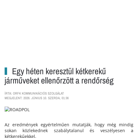
Egy héten keresztül kétkerekű
járműveket ellenőrzött a rendőrség
ÍRTA: ORFK KOMMUNIKÁCIÓS SZOLGÁLAT
MEGJELENT: 2026. JÚNIUS 10. SZERDA, 01:36
Az eredmények egyértelműen mutatják, hogy még mindig
sokan közlekednek szabálytalanul és veszélyesen a
kétkerekűekkel.