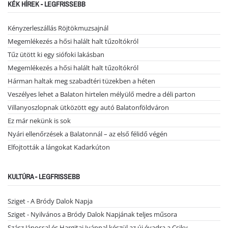
KÉK HÍREK - LEGFRISSEBB
Kényzerleszállás Röjtökmuzsajnál
Megemlékezés a hősi halált halt tűzoltókról
Tűz ütött ki egy siófoki lakásban
Megemlékezés a hősi halált halt tűzoltókról
Hárman haltak meg szabadtéri tüzekben a héten
Veszélyes lehet a Balaton hirtelen mélyülő medre a déli parton
Villanyoszlopnak ütközött egy autó Balatonföldváron
Ez már nekünk is sok
Nyári ellenőrzések a Balatonnál – az első félidő végén
Elfojtották a lángokat Kadarkúton
KULTÚRA - LEGFRISSEBB
Sziget - A Bródy Dalok Napja
Sziget - Nyilvános a Bródy Dalok Napjának teljes műsora
Szász Jánossal és Hargitai Ivánnal készül az új évadra a Csiky