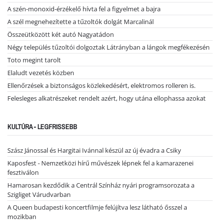
A szén-monoxid-érzékelő hívta fel a figyelmet a bajra
A szél megnehezítette a tűzoltók dolgát Marcalinál
Összeütközött két autó Nagyatádon
Négy település tűzoltói dolgoztak Látrányban a lángok megfékezésén
Toto megint tarolt
Elaludt vezetés közben
Ellenőrzések a biztonságos közlekedésért, elektromos rolleren is.
Felesleges alkatrészeket rendelt azért, hogy utána ellophassa azokat
KULTÚRA - LEGFRISSEBB
Szász Jánossal és Hargitai Ivánnal készül az új évadra a Csiky
Kaposfest - Nemzetközi hírű művészek lépnek fel a kamarazenei
fesztiválon
Hamarosan kezdődik a Centrál Színház nyári programsorozata a
Szigliget Várudvarban
A Queen budapesti koncertfilmje felújítva lesz látható ősszel a
mozikban