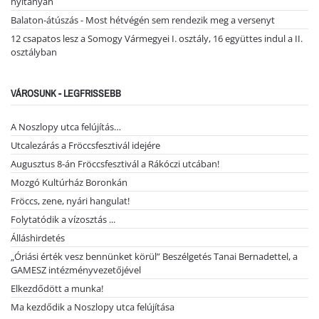
nyitányán
Balaton-átúszás - Most hétvégén sem rendezik meg a versenyt
12 csapatos lesz a Somogy Vármegyei I. osztály, 16 együttes indul a II.
osztályban
VÁROSUNK - LEGFRISSEBB
A Noszlopy utca felújítás…
Utcalezárás a Fröccsfesztivál idejére
Augusztus 8-án Fröccsfesztivál a Rákóczi utcában!
Mozgó Kultúrház Boronkán
Fröccs, zene, nyári hangulat!
Folytatódik a vízosztás ...
Álláshirdetés
„Óriási érték vesz bennünket körül” Beszélgetés Tanai Bernadettel, a
GAMESZ intézményvezetőjével
Elkezdődött a munka!
Ma kezdődik a Noszlopy utca felújítása