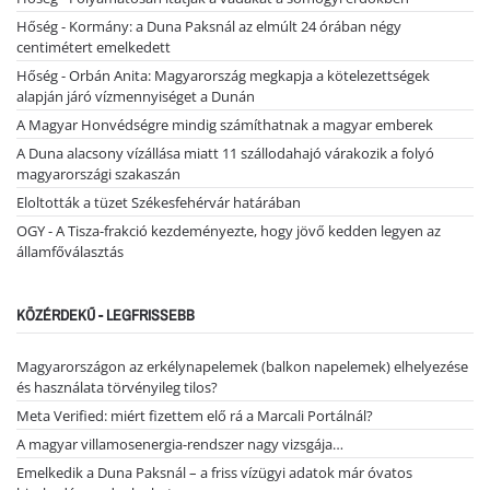
Hőség - Kormány: a Duna Paksnál az elmúlt 24 órában négy
centimétert emelkedett
Hőség - Orbán Anita: Magyarország megkapja a kötelezettségek
alapján járó vízmennyiséget a Dunán
A Magyar Honvédségre mindig számíthatnak a magyar emberek
A Duna alacsony vízállása miatt 11 szállodahajó várakozik a folyó
magyarországi szakaszán
Eloltották a tüzet Székesfehérvár határában
OGY - A Tisza-frakció kezdeményezte, hogy jövő kedden legyen az
államfőválasztás
KÖZÉRDEKŰ - LEGFRISSEBB
Magyarországon az erkélynapelemek (balkon napelemek) elhelyezése
és használata törvényileg tilos?
Meta Verified: miért fizettem elő rá a Marcali Portálnál?
A magyar villamosenergia-rendszer nagy vizsgája…
Emelkedik a Duna Paksnál – a friss vízügyi adatok már óvatos