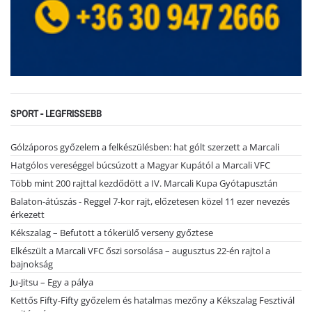
SPORT - LEGFRISSEBB
Gólzáporos győzelem a felkészülésben: hat gólt szerzett a Marcali
Hatgólos vereséggel búcsúzott a Magyar Kupától a Marcali VFC
Több mint 200 rajttal kezdődött a IV. Marcali Kupa Gyótapusztán
Balaton-átúszás - Reggel 7-kor rajt, előzetesen közel 11 ezer nevezés
érkezett
Kékszalag – Befutott a tókerülő verseny győztese
Elkészült a Marcali VFC őszi sorsolása – augusztus 22-én rajtol a
bajnokság
Ju-Jitsu – Egy a pálya
Kettős Fifty-Fifty győzelem és hatalmas mezőny a Kékszalag Fesztivál