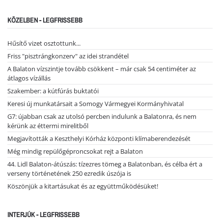
KÖZELBEN - LEGFRISSEBB
Hűsítő vizet osztottunk...
Friss "pisztrángkonzerv" az idei strandétel
A Balaton vízszintje tovább csökkent – már csak 54 centiméter az
átlagos vízállás
Szakember: a kútfúrás buktatói
Keresi új munkatársait a Somogy Vármegyei Kormányhivatal
G7: újabban csak az utolsó percben indulunk a Balatonra, és nem
kérünk az éttermi mirelitből
Megjavították a Keszthelyi Kórház központi klímaberendezését
Még mindig repülőgéproncsokat rejt a Balaton
44. Lidl Balaton-átúszás: tízezres tömeg a Balatonban, és célba ért a
verseny történetének 250 ezredik úszója is
Köszönjük a kitartásukat és az együttműködésüket!
INTERJÚK - LEGFRISSEBB