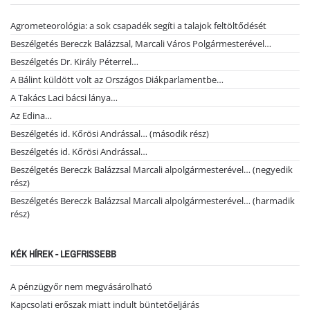
Agrometeorológia: a sok csapadék segíti a talajok feltöltődését
Beszélgetés Bereczk Balázzsal, Marcali Város Polgármesterével…
Beszélgetés Dr. Király Péterrel…
A Bálint küldött volt az Országos Diákparlamentbe…
A Takács Laci bácsi lánya…
Az Edina…
Beszélgetés id. Kőrösi Andrással… (második rész)
Beszélgetés id. Kőrösi Andrással…
Beszélgetés Bereczk Balázzsal Marcali alpolgármesterével… (negyedik
rész)
Beszélgetés Bereczk Balázzsal Marcali alpolgármesterével… (harmadik
rész)
KÉK HÍREK - LEGFRISSEBB
A pénzügyőr nem megvásárolható
Kapcsolati erőszak miatt indult büntetőeljárás