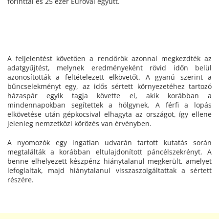
forinttal és 25 ezer Euróval együtt.
A feljelentést követően a rendőrök azonnal megkezdték az
adatgyűjtést, melynek eredményeként rövid időn belül
azonosították a feltételezett elkövetőt. A gyanú szerint a
bűncselekményt egy, az idős sértett környezetéhez tartozó
házaspár egyik tagja követte el, akik korábban a
mindennapokban segítettek a hölgynek. A férfi a lopás
elkövetése után gépkocsival elhagyta az országot, így ellene
jelenleg nemzetközi körözés van érvényben.
A nyomozók egy ingatlan udvarán tartott kutatás során
megtalálták a korábban eltulajdonított páncélszekrényt. A
benne elhelyezett készpénz hiánytalanul megkerült, amelyet
lefoglaltak, majd hiánytalanul visszaszolgáltattak a sértett
részére.