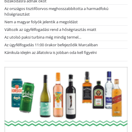
bizakodásra adnak okot
Az országos tisztifőorvos meghosszabbította a harmadfokú
hőségriasztást
Nem a magyar folyók jelentik a megoldást
Változik az ügyfélfogadási rend a hőségriasztás miatt
Az utolsó paksi turbina még mindig termel…
Az ügyfélfogadás 11:00 órakor befejeződik Marcaliban
Kánikula idején az állatokra is jobban oda kell figyelni