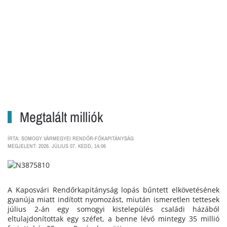
Megtalált milliók
ÍRTA: SOMOGY VÁRMEGYEI RENDŐR-FŐKAPITÁNYSÁG
MEGJELENT: 2026. JÚLIUS 07. KEDD, 14:06
A Kaposvári Rendőrkapitányság lopás bűntett elkövetésének
gyanúja miatt indított nyomozást, miután ismeretlen tettesek
július 2-án egy somogyi kistelepülés családi házából
eltulajdonítottak egy széfet, a benne lévő mintegy 35 millió