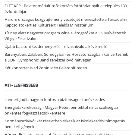
ÉLET.KÉP - Balatonmáriafürdő: kortárs fotótárlat nyílt a település 130.
évfordulóján
Három országos közgyűjtemény vezetőjét menesztette a Társadalmi
Kapcsolatokért és Kultúráért Felelős Minisztérium
Tíz nap alatt négyezer program várja a látogatókat a 35. Művészetek
Völgye Fesztiválon
Újabb balatoni kezdeményezés – olvasnivaló a kévé mellé
Baranyában, Zalában, Somogyban és Horvátországban koncerteznek
a DDRF Symphonic Band zenészei jövő hétvégén
Két koncertet is ad Zorán idén Balatonfüreden
MTI - LEGFRISSEBB
Lannert Judit: nagyon fontos a biztonságos tanévkezdés
Energiatakarékosság - Magyar Péter: péntektől nincs szükség az
önkéntes fogyasztáscsökkentésre
Kormányszóvivő: két részletben érkezik az iskolakezdési támogatás,
nem kell igényelni
Hőség - Folyamatosan itatják a vadakat a somogyi erdőkben