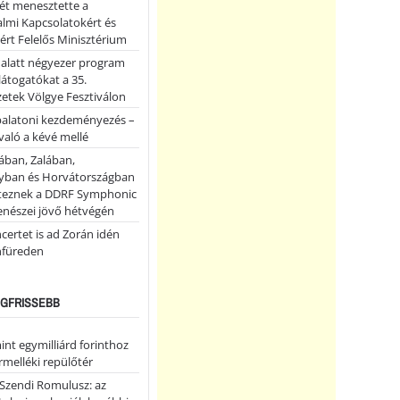
ét menesztette a
lmi Kapcsolatokért és
ért Felelős Minisztérium
 alatt négyezer program
 látogatókat a 35.
etek Völgye Fesztiválon
balatoni kezdeményezés –
való a kévé mellé
ában, Zalában,
ban és Horvátországban
teznek a DDRF Symphonic
enészei jövő hétvégén
certet is ad Zorán idén
nfüreden
LEGFRISSEBB
nt egymilliárd forinthoz
ármelléki repülőtér
Szendi Romulusz: az