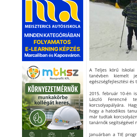
A Teljes körű Iskolai 
tanévben kiemelt j
egészségfejlesztési és
2015. február 10-én is
László Ferencné te
korcsolyapályára. Ha
hogy a hatodikos tanul
már tudtak korcsolyázn
tanárnők segítségével m
Januárban a TIE progr