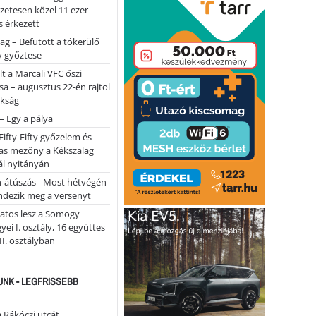
lőzetesen közel 11 ezer
 érkezett
ag – Befutott a tókerülő
y győztese
lt a Marcali VFC őszi
sa – augusztus 22-én rajtol
okság
 – Egy a pálya
Fifty-Fifty győzelem és
as mezőny a Kékszalag
ál nyitányán
n-átúszás - Most hétvégén
ndezik meg a versenyt
atos lesz a Somogy
ei I. osztály, 16 együttes
 II. osztályban
NK - LEGFRISSEBB
a Rákóczi utcát …