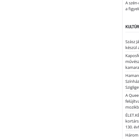
A szén-
a figye
KULTÚR
Szász J
készül 
Kaposfe
művésze
kamaraz
Hamaro
Színhá
Sziglig
A Quee
felújítv
mozik
ÉLET.KÉ
kortárs
130. év
Három 