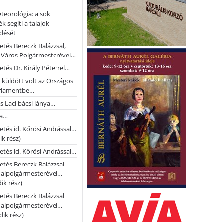
teorológia: a sok
k segíti a talajok
ődését
etés Bereczk Balázzsal,
i Város Polgármesterével…
etés Dr. Király Péterrel…
t küldött volt az Országos
rlamentbe…
s Laci bácsi lánya…
na…
etés id. Kőrösi Andrással…
k rész)
etés id. Kőrösi Andrással…
etés Bereczk Balázzsal
i alpolgármesterével…
ik rész)
etés Bereczk Balázzsal
i alpolgármesterével…
ik rész)