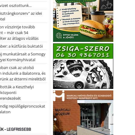
vizet osztottunk...
pisztrángkonzerv" az idei
tel
on vízszintje tovább
t – már csak 54
ter az átlagos vízállás
er: a kútfúrás buktatói
 új munkatársait a Somogy
yei Kormányhivatal
bban csak az utolsó
 indulunk a Balatonra, és
ünk az éttermi mirelitből
tották a Keszthelyi
 központi
erendezését
ndig repülőgéproncsokat
Balaton
ÚK - LEGFRISSEBB