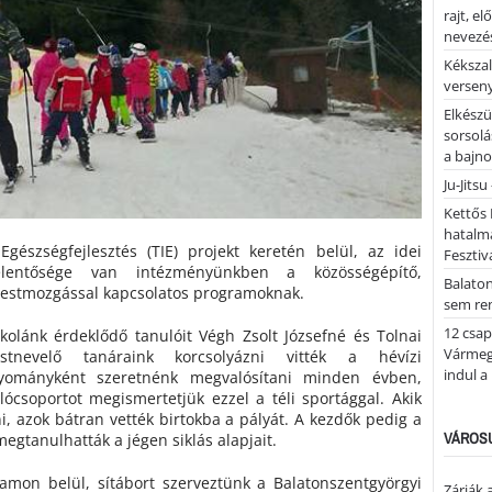
rajt, e
nevezés
Kékszal
versen
Elkészü
sorsolá
a bajn
Ju-Jitsu
Kettős 
hatalm
Egészségfejlesztés (TIE) projekt keretén belül, az idei
Fesztiv
elentősége van intézményünkben a közösségépítő,
Balato
 testmozgással kapcsolatos programoknak.
sem re
12 csap
kolánk érdeklődő tanulóit Végh Zsolt Józsefné és Tolnai
Vármegy
stnevelő tanáraink korcsolyázni vitték a hévízi
indul a
gyományként szeretnénk megvalósítani minden évben,
ócsoportot megismertetjük ezzel a téli sportággal. Akik
i, azok bátran vették birtokba a pályát. A kezdők pedig a
VÁROSU
egtanulhatták a jégen siklás alapjait.
amon belül, sítábort szerveztünk a Balatonszentgyörgyi
Zárják 