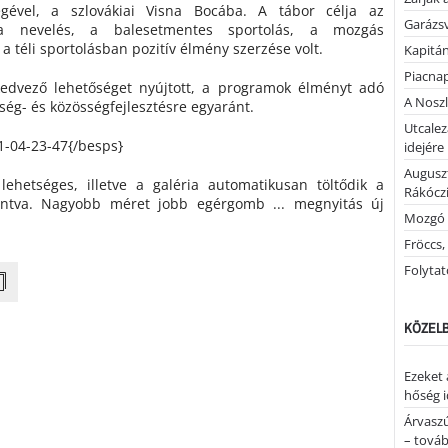
gével, a szlovákiai Visna Bocába. A tábor célja az
Garázs
ra nevelés, a balesetmentes sportolás, a mozgás
 a téli sportolásban pozitív élmény szerzése volt.
Kapitán
Piacnap
 kedvező lehetőséget nyújtott, a programok élményt adó
A Noszl
ség- és közösségfejlesztésre egyaránt.
Utcalez
1-04-23-47{/besps}
idejére
Auguszt
 lehetséges, illetve a galéria automatikusan töltődik a
Rákóczi
tintva. Nagyobb méret jobb egérgomb ... megnyitás új
Mozgó 
Fröccs,
Folytató
KÖZELB
Ezeket 
hőség i
Árvaszú
– továb