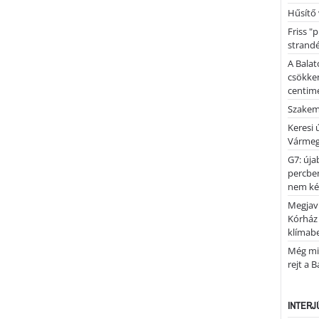
Hűsítő 
Friss "
strandé
A Balat
csökken
centimé
Szakemb
Keresi
Vármeg
G7: úja
percben
nem kér
Megjaví
Kórház
klímab
Még mi
rejt a 
INTERJ