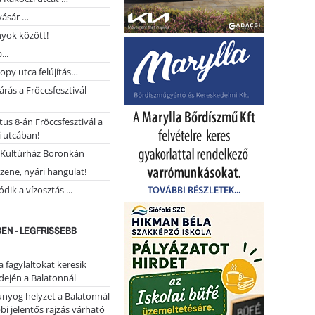
vásár …
yok között!
...
opy utca felújítás…
árás a Fröccsfesztivál
us 8-án Fröccsfesztivál a
 utcában!
Kultúrház Boronkán
 zene, nyári hangulat!
dik a vízosztás ...
EN - LEGFRISSEBB
a fagylaltokat keresik
dején a Balatonnál
nyog helyzet a Balatonnál
bi jelentős rajzás várható