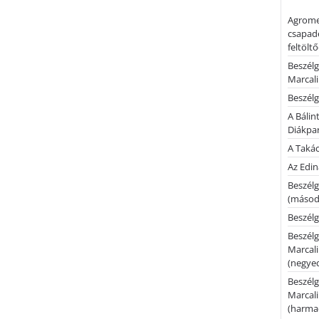
Agrome
csapadé
feltölt
Beszélg
Marcal
Beszélg
A Bálin
Diákpa
A Takác
Az Edi
Beszélg
(másodi
Beszélg
Beszélg
Marcal
(negyed
Beszélg
Marcal
(harmad