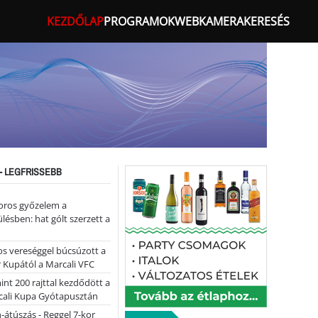
KEZDŐLAP
PROGRAMOK
WEBKAMERA
KERESÉS
- LEGFRISSEBB
oros győzelem a
ülésben: hat gólt szerzett a
s vereséggel búcsúzott a
 Kupától a Marcali VFC
nt 200 rajttal kezdődött a
cali Kupa Gyótapusztán
-átúszás - Reggel 7-kor