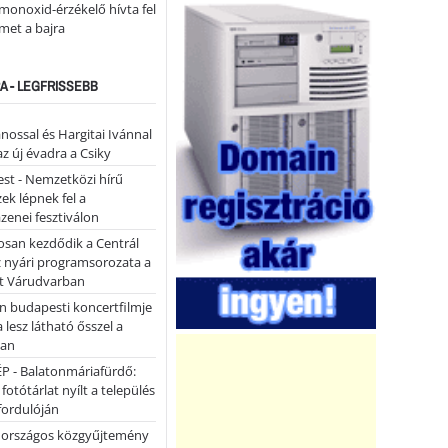
monoxid-érzékelő hívta fel
lmet a bajra
A - LEGFRISSEBB
ánossal és Hargitai Ivánnal
az új évadra a Csiky
st - Nemzetközi hírű
k lépnek fel a
enei fesztiválon
san kezdődik a Centrál
z nyári programsorozata a
et Várudvarban
n budapesti koncertfilmje
a lesz látható ősszel a
ban
P - Balatonmáriafürdő:
 fotótárlat nyílt a település
fordulóján
országos közgyűjtemény