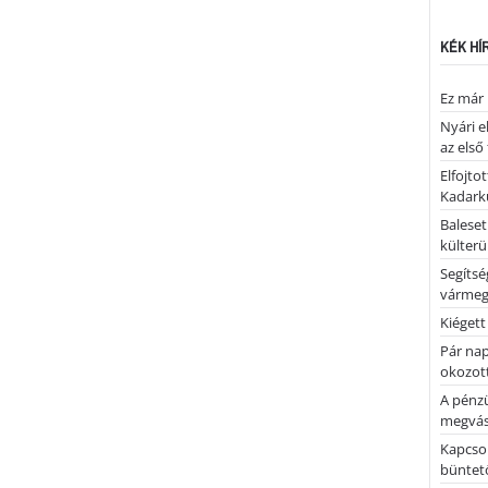
KÉK HÍ
Ez már 
Nyári e
az első
Elfojto
Kadark
Baleset
külterü
Segíts
várme
Kiégett
Pár nap 
okozott
A pénz
megvás
Kapcsol
büntető