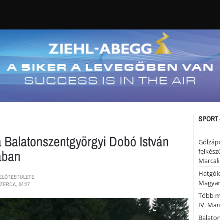
SPORT 
a Balatonszentgyörgyi Dobó István
Gólzáp
lában
felkész
Marcali
Hatgólo
EVELŐTESTÜLETE
Magyar
ZERDA, 04:27
Több mi
IV. Mar
Balaton