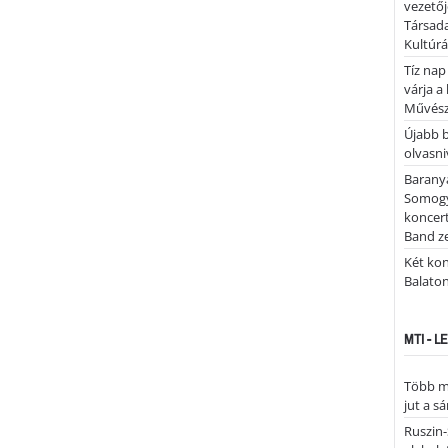
vezetőj
Társada
Kultúrá
Tíz nap
várja a
Művész
Újabb 
olvasni
Barany
Somogy
koncer
Band z
Két kon
Balato
MTI - 
Több mi
jut a s
Ruszin-