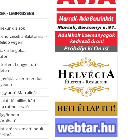
REK - LEGFRISSEBB
nekünk is sok
llenőrzések a Balatonnál –
 félidő végén
tták a lángokat
úton
 történt Lengyeltóti
letén
égnyújtás a szomszédos
gyében
 egy autó Marcalinál
alatt félmilliós kárt
 a rutinos csaló
ügyőr nem
árolható
ati erőszak miatt indult
eljárás