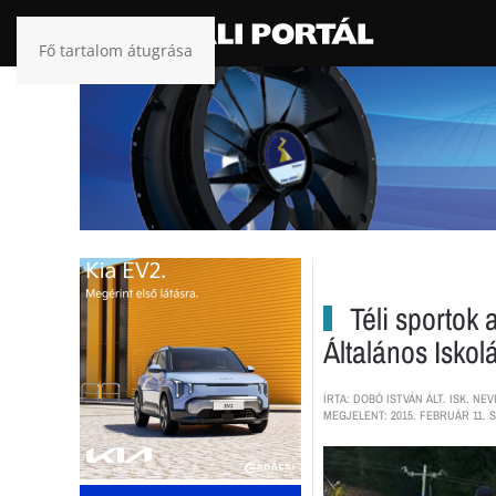
Fő tartalom átugrása
Téli sportok 
Általános Isko
ÍRTA: DOBÓ ISTVÁN ÁLT. ISK. N
MEGJELENT: 2015. FEBRUÁR 11. S