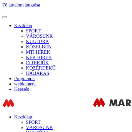
Fő tartalom átugrása
Kezdőlap
SPORT
VÁROSUNK
KULTÚRA
KÖZELBEN
MTI HÍREK
KÉK HÍREK
INTERJÚK
KÖZÉRDEKŰ
IDŐJÁRÁS
Programok
webkamera
Keresés
Kezdőlap
SPORT
VÁROSUNK