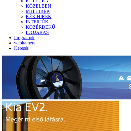
KULTÚRA
KÖZELBEN
MTI HÍREK
KÉK HÍREK
INTERJÚK
KÖZÉRDEKŰ
IDŐJÁRÁS
Programok
webkamera
Keresés