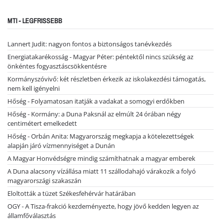
MTI - LEGFRISSEBB
Lannert Judit: nagyon fontos a biztonságos tanévkezdés
Energiatakarékosság - Magyar Péter: péntektől nincs szükség az
önkéntes fogyasztáscsökkentésre
Kormányszóvivő: két részletben érkezik az iskolakezdési támogatás,
nem kell igényelni
Hőség - Folyamatosan itatják a vadakat a somogyi erdőkben
Hőség - Kormány: a Duna Paksnál az elmúlt 24 órában négy
centimétert emelkedett
Hőség - Orbán Anita: Magyarország megkapja a kötelezettségek
alapján járó vízmennyiséget a Dunán
A Magyar Honvédségre mindig számíthatnak a magyar emberek
A Duna alacsony vízállása miatt 11 szállodahajó várakozik a folyó
magyarországi szakaszán
Eloltották a tüzet Székesfehérvár határában
OGY - A Tisza-frakció kezdeményezte, hogy jövő kedden legyen az
államfőválasztás