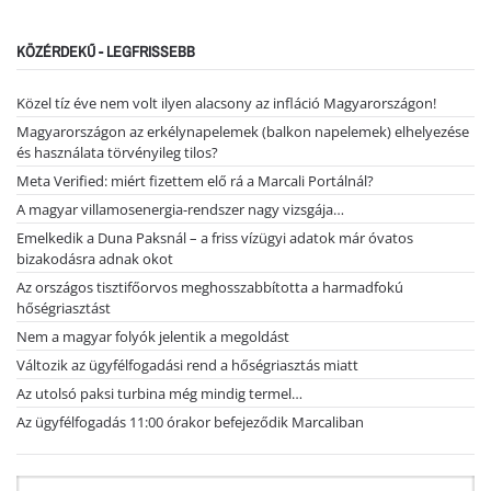
KÖZÉRDEKŰ - LEGFRISSEBB
Közel tíz éve nem volt ilyen alacsony az infláció Magyarországon!
Magyarországon az erkélynapelemek (balkon napelemek) elhelyezése
és használata törvényileg tilos?
Meta Verified: miért fizettem elő rá a Marcali Portálnál?
A magyar villamosenergia-rendszer nagy vizsgája…
Emelkedik a Duna Paksnál – a friss vízügyi adatok már óvatos
bizakodásra adnak okot
Az országos tisztifőorvos meghosszabbította a harmadfokú
hőségriasztást
Nem a magyar folyók jelentik a megoldást
Változik az ügyfélfogadási rend a hőségriasztás miatt
Az utolsó paksi turbina még mindig termel…
Az ügyfélfogadás 11:00 órakor befejeződik Marcaliban