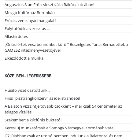
Augusztus 8-án Fröccsfesztivál a Rákóczi utcában!
Mozgó Kultúrház Boronkán
Fröccs, zene, nyári hangulat!
Folytatódik a vízosztás ...
Álláshirdetés
„Óriási érték vesz bennünket körül” Beszélgetés Tanai Bernadettel, a
GAMESZ intézményvezetőjével
Elkezdődött a munka!
KÖZELBEN - LEGFRISSEBB
Hűsítő vizet osztottunk...
Friss "pisztrángkonzerv" az idei strandétel
A Balaton vízszintje tovább csökkent – már csak 54 centiméter az
átlagos vízállás
Szakember: a kútfúrás buktatói
Keresi új munkatársait a Somogy Vármegyei Kormányhivatal
G7: újabban csak az utolsó percben indulunk a Balatonra, és nem