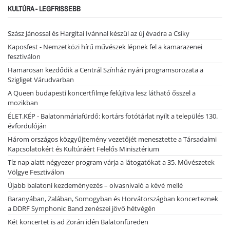
KULTÚRA - LEGFRISSEBB
Szász Jánossal és Hargitai Ivánnal készül az új évadra a Csiky
Kaposfest - Nemzetközi hírű művészek lépnek fel a kamarazenei
fesztiválon
Hamarosan kezdődik a Centrál Színház nyári programsorozata a
Szigliget Várudvarban
A Queen budapesti koncertfilmje felújítva lesz látható ősszel a
mozikban
ÉLET.KÉP - Balatonmáriafürdő: kortárs fotótárlat nyílt a település 130.
évfordulóján
Három országos közgyűjtemény vezetőjét menesztette a Társadalmi
Kapcsolatokért és Kultúráért Felelős Minisztérium
Tíz nap alatt négyezer program várja a látogatókat a 35. Művészetek
Völgye Fesztiválon
Újabb balatoni kezdeményezés – olvasnivaló a kévé mellé
Baranyában, Zalában, Somogyban és Horvátországban koncerteznek
a DDRF Symphonic Band zenészei jövő hétvégén
Két koncertet is ad Zorán idén Balatonfüreden