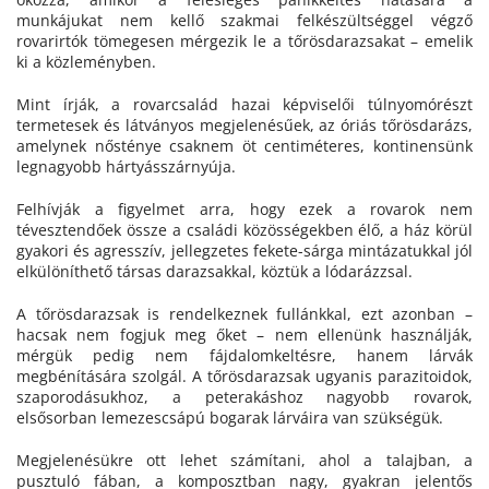
munkájukat nem kellő szakmai felkészültséggel végző
rovarirtók tömegesen mérgezik le a tőrösdarazsakat – emelik
ki a közleményben.
Mint írják, a rovarcsalád hazai képviselői túlnyomórészt
termetesek és látványos megjelenésűek, az óriás tőrösdarázs,
amelynek nősténye csaknem öt centiméteres, kontinensünk
legnagyobb hártyásszárnyúja.
Felhívják a figyelmet arra, hogy ezek a rovarok nem
tévesztendőek össze a családi közösségekben élő, a ház körül
gyakori és agresszív, jellegzetes fekete-sárga mintázatukkal jól
elkülöníthető társas darazsakkal, köztük a lódarázzsal.
A tőrösdarazsak is rendelkeznek fullánkkal, ezt azonban –
hacsak nem fogjuk meg őket – nem ellenünk használják,
mérgük pedig nem fájdalomkeltésre, hanem lárvák
megbénítására szolgál. A tőrösdarazsak ugyanis parazitoidok,
szaporodásukhoz, a peterakáshoz nagyobb rovarok,
elsősorban lemezescsápú bogarak lárváira van szükségük.
Megjelenésükre ott lehet számítani, ahol a talajban, a
pusztuló fában, a komposztban nagy, gyakran jelentős