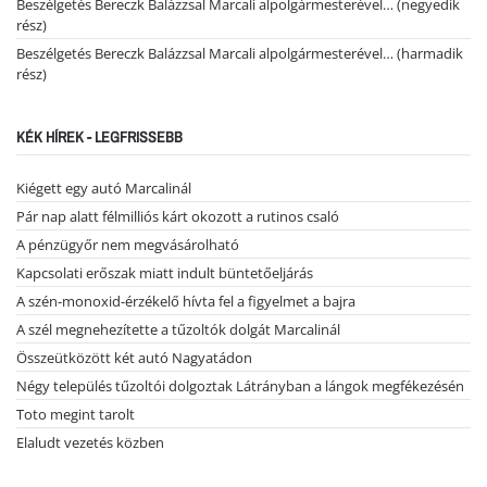
Beszélgetés Bereczk Balázzsal Marcali alpolgármesterével… (negyedik
rész)
Beszélgetés Bereczk Balázzsal Marcali alpolgármesterével… (harmadik
rész)
KÉK HÍREK - LEGFRISSEBB
Kiégett egy autó Marcalinál
Pár nap alatt félmilliós kárt okozott a rutinos csaló
A pénzügyőr nem megvásárolható
Kapcsolati erőszak miatt indult büntetőeljárás
A szén-monoxid-érzékelő hívta fel a figyelmet a bajra
A szél megnehezítette a tűzoltók dolgát Marcalinál
Összeütközött két autó Nagyatádon
Négy település tűzoltói dolgoztak Látrányban a lángok megfékezésén
Toto megint tarolt
Elaludt vezetés közben