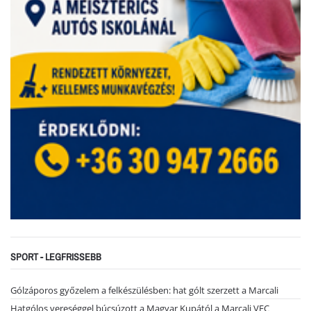
SPORT - LEGFRISSEBB
Gólzáporos győzelem a felkészülésben: hat gólt szerzett a Marcali
Hatgólos vereséggel búcsúzott a Magyar Kupától a Marcali VFC