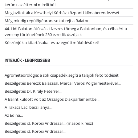
kérünk az éttermi mirelitből
Megjavították a Keszthelyi Kórház központi klímaberendezését
Még mindig repülőgéproncsokat rejt a Balaton
44. Lidl Balaton-átúszás: tízezres tömeg a Balatonban, és célba ért a
verseny történetének 250 ezredik úszója is
Köszönjük a kitartásukat és az együttműködésüket!
INTERJÚK - LEGFRISSEBB
Agrometeorológia: a sok csapadék segíti a talajok feltöltődését
Beszélgetés Bereczk Balázzsal, Marcali Város Polgármesterével…
Beszélgetés Dr. Király Péterrel…
A Bálint küldött volt az Országos Diákparlamentbe…
A Takács Laci bácsi lánya…
Az Edina…
Beszélgetés id. Kőrösi Andrással… (második rész)
Beszélgetés id. Kőrösi Andrással…