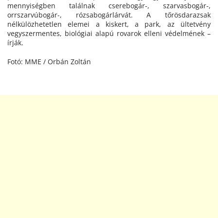
mennyiségben találnak cserebogár-, szarvasbogár-,
orrszarvúbogár-, rózsabogárlárvát. A tőrösdarazsak
nélkülözhetetlen elemei a kiskert, a park, az ültetvény
vegyszermentes, biológiai alapú rovarok elleni védelmének –
írják.
Fotó: MME / Orbán Zoltán