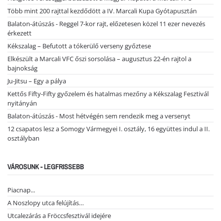
Több mint 200 rajttal kezdődött a IV. Marcali Kupa Gyótapusztán
Balaton-átúszás - Reggel 7-kor rajt, előzetesen közel 11 ezer nevezés
érkezett
Kékszalag – Befutott a tókerülő verseny győztese
Elkészült a Marcali VFC őszi sorsolása – augusztus 22-én rajtol a
bajnokság
Ju-Jitsu – Egy a pálya
Kettős Fifty-Fifty győzelem és hatalmas mezőny a Kékszalag Fesztivál
nyitányán
Balaton-átúszás - Most hétvégén sem rendezik meg a versenyt
12 csapatos lesz a Somogy Vármegyei I. osztály, 16 együttes indul a II.
osztályban
VÁROSUNK - LEGFRISSEBB
Piacnap...
A Noszlopy utca felújítás…
Utcalezárás a Fröccsfesztivál idejére