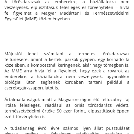
A tőrösdarazsak az emberekre, a háziállatokra nem
veszélyesek, elpusztításuk felesleges és törvénytelen – hívta
fel figyelmet a Magyar Madártani és Természetvédelmi
Egyesület (MME) közleményében.
Májustól lehet számítani a termetes tőrösdarazsak
feltűnésére, amint a kertek, parkok gyepén, egy korhadó fa
közelében, a komposztnál keringenek, akár nagy tömegben is.
Az MME arra hívja fel a figyelmet, hogy ezek a rovarok az
emberekre, a háziállatokra nem veszélyesek, ugyanakkor
biológiai úton segítenek kordában tartani például a
cserebogár-szaporulatot is.
Ártalmatlanságuk miatt a Magyarországon élő féltucatnyi faj
irtása felesleges, ráadásul az óriás tőrösdarázs védett,
természetvédelmi értéke 50 ezer forint, elpusztításuk éppen
ezért törvénytelen is.
A tudatlanság évről évre számos ilyen állat pusztulását
okozza, amikor a felesleges pánikkeltés hatására a