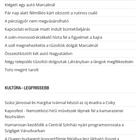
Kiégett egy autó Marcalinál
Pár nap alatt félmilliós kárt okozott a rutinos csaló
A pénzügyőr nem megvásárolható
Kapcsolati erőszak miatt indult büntetőeljárás
A szén-monoxid-érzékelő hívta fel a figyelmet a bajra
A szél megnehezítette a tűzoltók dolgát Marcalinál
Összeütközött két autó Nagyatádon
Négy település tűzoltói dolgoztak Látrányban a lángok megfékezésén
Toto megint tarolt
KULTÚRA - LEGFRISSEBB
Szász Jánossal és Hargitai Ivánnal készül az új évadra a Csiky
Kaposfest - Nemzetközi hírű művészek lépnek fel a kamarazenei
fesztiválon
Hamarosan kezdődik a Centrál Színház nyári programsorozata a
Szigliget Várudvarban
A Queen budapesti koncertfilmje felújítva lesz látható ősszel a