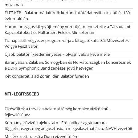
mozikban
ÉLET.KÉP - Balatonmáriafürdő: kortárs fotótárlat nyílt a település 130.
évfordulóján
Három országos közgyűjtemény vezetőjét menesztette a Társadalmi
Kapcsolatokért és Kultúráért Felelős Minisztérium
Tíz nap alatt négyezer program várja a látogatókat a 35. Művészetek
Völgye Fesztiválon
Újabb balatoni kezdeményezés – olvasnivaló a kévé mellé
Baranyában, Zalában, Somogyban és Horvátországban koncerteznek
a DDRF Symphonic Band zenészei jövő hétvégén
Két koncertet is ad Zorán idén Balatonfüreden
MTI - LEGFRISSEBB
Elkészültek a tervek a balatoni térség komplex víziközmű-
fejlesztéséhez
Kormányszóvivői tájékoztató - Erősödik az agrárkamara
függetlensége, még augusztusban megválaszthatják az NVVH vezetőit
Megérkezett az eső a Duna vízgyűjtőjére