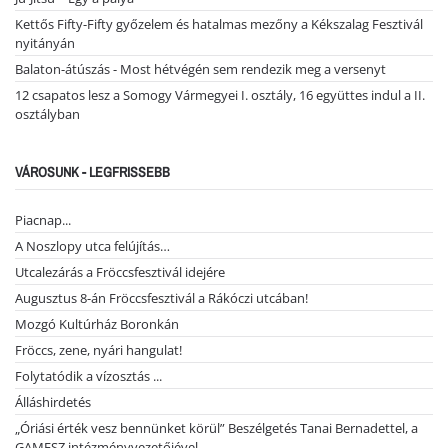
Kettős Fifty-Fifty győzelem és hatalmas mezőny a Kékszalag Fesztivál
nyitányán
Balaton-átúszás - Most hétvégén sem rendezik meg a versenyt
12 csapatos lesz a Somogy Vármegyei I. osztály, 16 együttes indul a II.
osztályban
VÁROSUNK - LEGFRISSEBB
Piacnap...
A Noszlopy utca felújítás…
Utcalezárás a Fröccsfesztivál idejére
Augusztus 8-án Fröccsfesztivál a Rákóczi utcában!
Mozgó Kultúrház Boronkán
Fröccs, zene, nyári hangulat!
Folytatódik a vízosztás ...
Álláshirdetés
„Óriási érték vesz bennünket körül” Beszélgetés Tanai Bernadettel, a
GAMESZ intézményvezetőjével