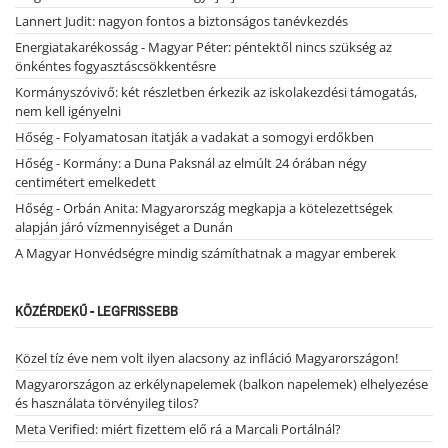
Lannert Judit: nagyon fontos a biztonságos tanévkezdés
Energiatakarékosság - Magyar Péter: péntektől nincs szükség az
önkéntes fogyasztáscsökkentésre
Kormányszóvivő: két részletben érkezik az iskolakezdési támogatás,
nem kell igényelni
Hőség - Folyamatosan itatják a vadakat a somogyi erdőkben
Hőség - Kormány: a Duna Paksnál az elmúlt 24 órában négy
centimétert emelkedett
Hőség - Orbán Anita: Magyarország megkapja a kötelezettségek
alapján járó vízmennyiséget a Dunán
A Magyar Honvédségre mindig számíthatnak a magyar emberek
KÖZÉRDEKŰ - LEGFRISSEBB
Közel tíz éve nem volt ilyen alacsony az infláció Magyarországon!
Magyarországon az erkélynapelemek (balkon napelemek) elhelyezése
és használata törvényileg tilos?
Meta Verified: miért fizettem elő rá a Marcali Portálnál?