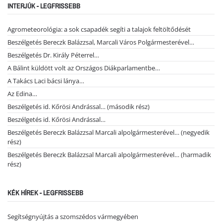
INTERJÚK - LEGFRISSEBB
Agrometeorológia: a sok csapadék segíti a talajok feltöltődését
Beszélgetés Bereczk Balázzsal, Marcali Város Polgármesterével…
Beszélgetés Dr. Király Péterrel…
A Bálint küldött volt az Országos Diákparlamentbe…
A Takács Laci bácsi lánya…
Az Edina…
Beszélgetés id. Kőrösi Andrással… (második rész)
Beszélgetés id. Kőrösi Andrással…
Beszélgetés Bereczk Balázzsal Marcali alpolgármesterével… (negyedik
rész)
Beszélgetés Bereczk Balázzsal Marcali alpolgármesterével… (harmadik
rész)
KÉK HÍREK - LEGFRISSEBB
Segítségnyújtás a szomszédos vármegyében