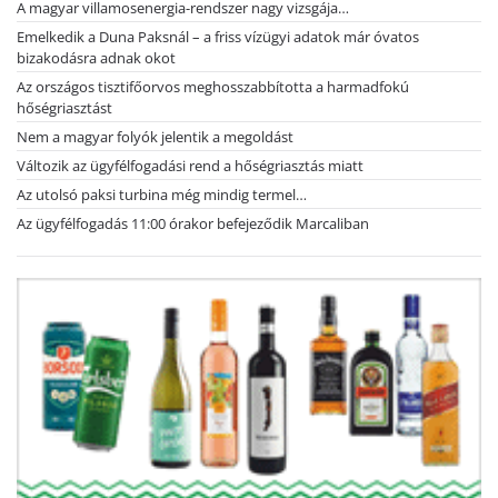
A magyar villamosenergia-rendszer nagy vizsgája…
Emelkedik a Duna Paksnál – a friss vízügyi adatok már óvatos
bizakodásra adnak okot
Az országos tisztifőorvos meghosszabbította a harmadfokú
hőségriasztást
Nem a magyar folyók jelentik a megoldást
Változik az ügyfélfogadási rend a hőségriasztás miatt
Az utolsó paksi turbina még mindig termel…
Az ügyfélfogadás 11:00 órakor befejeződik Marcaliban