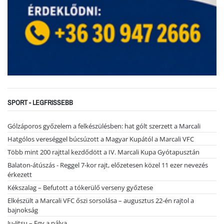
SPORT - LEGFRISSEBB
Gólzáporos győzelem a felkészülésben: hat gólt szerzett a Marcali
Hatgólos vereséggel búcsúzott a Magyar Kupától a Marcali VFC
Több mint 200 rajttal kezdődött a IV. Marcali Kupa Gyótapusztán
Balaton-átúszás - Reggel 7-kor rajt, előzetesen közel 11 ezer nevezés
érkezett
Kékszalag – Befutott a tókerülő verseny győztese
Elkészült a Marcali VFC őszi sorsolása – augusztus 22-én rajtol a
bajnokság
Ju-Jitsu – Egy a pálya