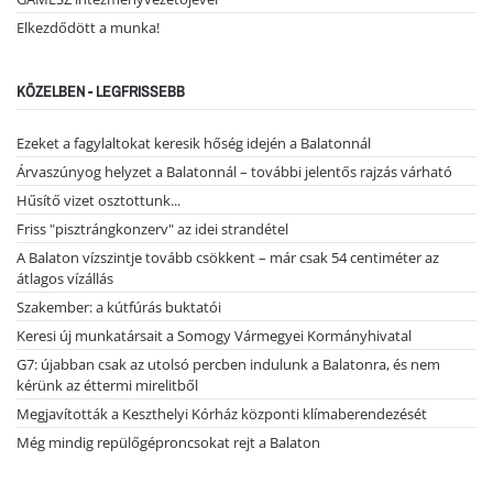
Elkezdődött a munka!
KÖZELBEN - LEGFRISSEBB
Ezeket a fagylaltokat keresik hőség idején a Balatonnál
Árvaszúnyog helyzet a Balatonnál – további jelentős rajzás várható
Hűsítő vizet osztottunk...
Friss "pisztrángkonzerv" az idei strandétel
A Balaton vízszintje tovább csökkent – már csak 54 centiméter az
átlagos vízállás
Szakember: a kútfúrás buktatói
Keresi új munkatársait a Somogy Vármegyei Kormányhivatal
G7: újabban csak az utolsó percben indulunk a Balatonra, és nem
kérünk az éttermi mirelitből
Megjavították a Keszthelyi Kórház központi klímaberendezését
Még mindig repülőgéproncsokat rejt a Balaton