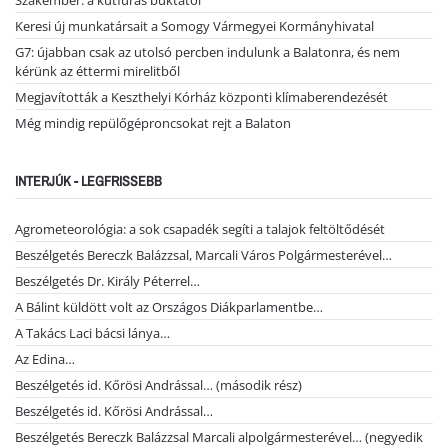
Szakember: a kútfúrás buktatói
Keresi új munkatársait a Somogy Vármegyei Kormányhivatal
G7: újabban csak az utolsó percben indulunk a Balatonra, és nem
kérünk az éttermi mirelitből
Megjavították a Keszthelyi Kórház központi klímaberendezését
Még mindig repülőgéproncsokat rejt a Balaton
INTERJÚK - LEGFRISSEBB
Agrometeorológia: a sok csapadék segíti a talajok feltöltődését
Beszélgetés Bereczk Balázzsal, Marcali Város Polgármesterével…
Beszélgetés Dr. Király Péterrel…
A Bálint küldött volt az Országos Diákparlamentbe…
A Takács Laci bácsi lánya…
Az Edina…
Beszélgetés id. Kőrösi Andrással… (második rész)
Beszélgetés id. Kőrösi Andrással…
Beszélgetés Bereczk Balázzsal Marcali alpolgármesterével… (negyedik