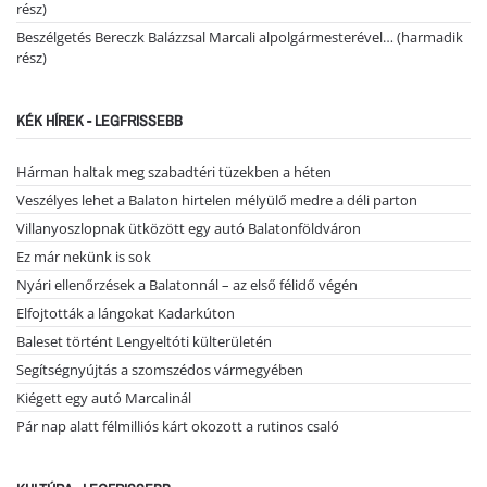
rész)
Beszélgetés Bereczk Balázzsal Marcali alpolgármesterével… (harmadik
rész)
KÉK HÍREK - LEGFRISSEBB
Hárman haltak meg szabadtéri tüzekben a héten
Veszélyes lehet a Balaton hirtelen mélyülő medre a déli parton
Villanyoszlopnak ütközött egy autó Balatonföldváron
Ez már nekünk is sok
Nyári ellenőrzések a Balatonnál – az első félidő végén
Elfojtották a lángokat Kadarkúton
Baleset történt Lengyeltóti külterületén
Segítségnyújtás a szomszédos vármegyében
Kiégett egy autó Marcalinál
Pár nap alatt félmilliós kárt okozott a rutinos csaló