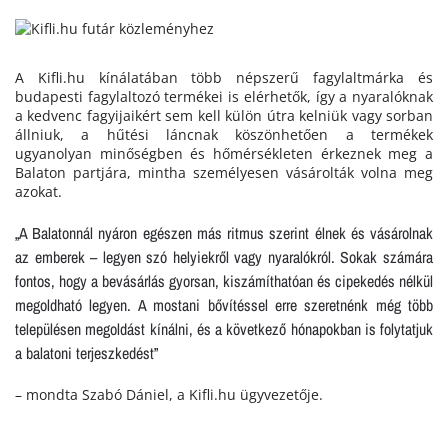
A Kifli.hu kínálatában több népszerű fagylaltmárka és
budapesti fagylaltozó termékei is elérhetők, így a nyaralóknak
a kedvenc fagyijaikért sem kell külön útra kelniük vagy sorban
állniuk, a hűtési láncnak köszönhetően a termékek
ugyanolyan minőségben és hőmérsékleten érkeznek meg a
Balaton partjára, mintha személyesen vásárolták volna meg
azokat.
„A Balatonnál nyáron egészen más ritmus szerint élnek és vásárolnak
az emberek – legyen szó helyiekről vagy nyaralókról. Sokak számára
fontos, hogy a bevásárlás gyorsan, kiszámíthatóan és cipekedés nélkül
megoldható legyen. A mostani bővítéssel erre szeretnénk még több
településen megoldást kínálni, és a következő hónapokban is folytatjuk
a balatoni terjeszkedést”
– mondta Szabó Dániel, a Kifli.hu ügyvezetője.