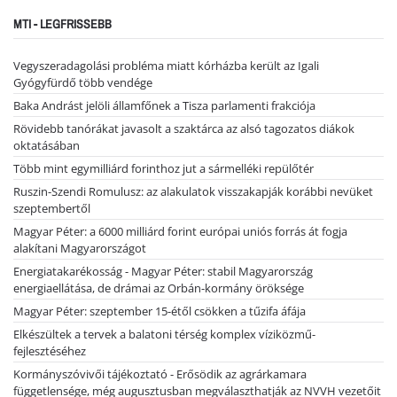
MTI - LEGFRISSEBB
Vegyszeradagolási probléma miatt kórházba került az Igali
Gyógyfürdő több vendége
Baka Andrást jelöli államfőnek a Tisza parlamenti frakciója
Rövidebb tanórákat javasolt a szaktárca az alsó tagozatos diákok
oktatásában
Több mint egymilliárd forinthoz jut a sármelléki repülőtér
Ruszin-Szendi Romulusz: az alakulatok visszakapják korábbi nevüket
szeptembertől
Magyar Péter: a 6000 milliárd forint európai uniós forrás át fogja
alakítani Magyarországot
Energiatakarékosság - Magyar Péter: stabil Magyarország
energiaellátása, de drámai az Orbán-kormány öröksége
Magyar Péter: szeptember 15-étől csökken a tűzifa áfája
Elkészültek a tervek a balatoni térség komplex víziközmű-
fejlesztéséhez
Kormányszóvivői tájékoztató - Erősödik az agrárkamara
függetlensége, még augusztusban megválaszthatják az NVVH vezetőit