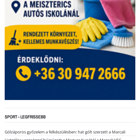
SPORT - LEGFRISSEBB
Gólzáporos győzelem a felkészülésben: hat gólt szerzett a Marcali
Hatgólos vereséggel búcsúzott a Magyar Kupától a Marcali VFC