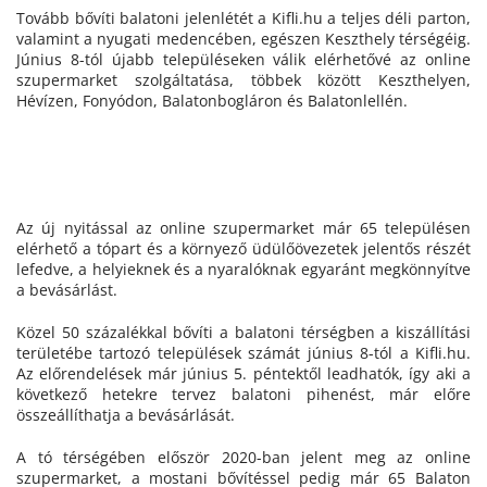
Tovább bővíti balatoni jelenlétét a Kifli.hu a teljes déli parton,
valamint a nyugati medencében, egészen Keszthely térségéig.
Június 8-tól újabb településeken válik elérhetővé az online
szupermarket szolgáltatása, többek között Keszthelyen,
Hévízen, Fonyódon, Balatonbogláron és Balatonlellén.
Az új nyitással az online szupermarket már 65 településen
elérhető a tópart és a környező üdülőövezetek jelentős részét
lefedve, a helyieknek és a nyaralóknak egyaránt megkönnyítve
a bevásárlást.
Közel 50 százalékkal bővíti a balatoni térségben a kiszállítási
területébe tartozó települések számát június 8-tól a Kifli.hu.
Az előrendelések már június 5. péntektől leadhatók, így aki a
következő hetekre tervez balatoni pihenést, már előre
összeállíthatja a bevásárlását.
A tó térségében először 2020-ban jelent meg az online
szupermarket, a mostani bővítéssel pedig már 65 Balaton