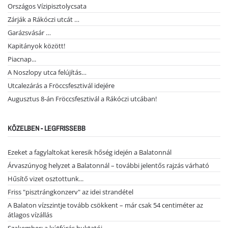
Országos Vízipisztolycsata
Zárják a Rákóczi utcát …
Garázsvásár …
Kapitányok között!
Piacnap...
A Noszlopy utca felújítás…
Utcalezárás a Fröccsfesztivál idejére
Augusztus 8-án Fröccsfesztivál a Rákóczi utcában!
KÖZELBEN - LEGFRISSEBB
Ezeket a fagylaltokat keresik hőség idején a Balatonnál
Árvaszúnyog helyzet a Balatonnál – további jelentős rajzás várható
Hűsítő vizet osztottunk...
Friss "pisztrángkonzerv" az idei strandétel
A Balaton vízszintje tovább csökkent – már csak 54 centiméter az
átlagos vízállás