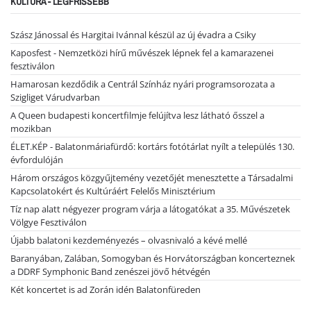
KULTÚRA - LEGFRISSEBB
Szász Jánossal és Hargitai Ivánnal készül az új évadra a Csiky
Kaposfest - Nemzetközi hírű művészek lépnek fel a kamarazenei
fesztiválon
Hamarosan kezdődik a Centrál Színház nyári programsorozata a
Szigliget Várudvarban
A Queen budapesti koncertfilmje felújítva lesz látható ősszel a
mozikban
ÉLET.KÉP - Balatonmáriafürdő: kortárs fotótárlat nyílt a település 130.
évfordulóján
Három országos közgyűjtemény vezetőjét menesztette a Társadalmi
Kapcsolatokért és Kultúráért Felelős Minisztérium
Tíz nap alatt négyezer program várja a látogatókat a 35. Művészetek
Völgye Fesztiválon
Újabb balatoni kezdeményezés – olvasnivaló a kévé mellé
Baranyában, Zalában, Somogyban és Horvátországban koncerteznek
a DDRF Symphonic Band zenészei jövő hétvégén
Két koncertet is ad Zorán idén Balatonfüreden