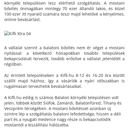
környéki településen lesz elérhető szolgáltatás. A mostani
bővítés önmagában mintegy 70 ezer állandó lakos, és közel
100 ezer itt nyaraló számára teszi majd lehetővé a kényelmes,
online bevásárlást.
A vállalat szerint a balatoni bővítés nem ér véget a mostani
nyitással: a következő hónapokban további települések
bekapcsolását tervezik, tovább erősítve a vállalat jelenlétét a
régióban.
Az érintett településeken a Kifli.hu 8-12 és 16-20 óra között
szállít majd házhoz, így a vásárlók a nyári időszakban is
rugalmasan tervezhetik bevásárlásaikat.
A Kifli.hu eddig is számos Balaton környéki településen volt
jelen, többek között Siófok, Zamárdi, Balatonfüred, Tihany és
Veszprém térségében. A mostani bővítéssel azonban új
szintre lép a szolgáltatás balatoni lefedettsége, hiszen a déli
part és a nyugati medence nagy része is bekapcsolódik
mostantól a kiszállítási hálózatba.