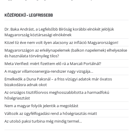
KÖZÉRDEKŰ - LEGFRISSEBB
Dr. Baka Andrást, a Legfelsőbb Bíróság korábbi elnökét jelöljük
Magyarország köztársasági elnökének
Közel tíz éve nem volt ilyen alacsony az infláció Magyarországon!
Magyarországon az erkélynapelemek (balkon napelemek) elhelyezése
és használata törvényileg tilos?
Meta Verified: miért fizettem elő rá a Marcali Portálnál?
A magyar villamosenergia-rendszer nagy vizsgája…
Emelkedik a Duna Paksnál – a friss vízügyi adatok már óvatos
bizakodásra adnak okot
Az országos tisztifőorvos meghosszabbította a harmadfokú
hőségriasztást
Nem a magyar folyók jelentik a megoldást
Változik az ügyfélfogadási rend a hőségriasztás miatt
Az utolsó paksi turbina még mindig termel…