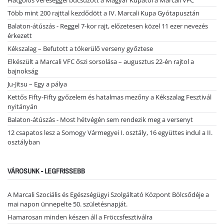
Több mint 200 rajttal kezdődött a IV. Marcali Kupa Gyótapusztán
Balaton-átúszás - Reggel 7-kor rajt, előzetesen közel 11 ezer nevezés
érkezett
Kékszalag – Befutott a tókerülő verseny győztese
Elkészült a Marcali VFC őszi sorsolása – augusztus 22-én rajtol a
bajnokság
Ju-Jitsu – Egy a pálya
Kettős Fifty-Fifty győzelem és hatalmas mezőny a Kékszalag Fesztivál
nyitányán
Balaton-átúszás - Most hétvégén sem rendezik meg a versenyt
12 csapatos lesz a Somogy Vármegyei I. osztály, 16 együttes indul a II.
osztályban
VÁROSUNK - LEGFRISSEBB
A Marcali Szociális és Egészségügyi Szolgáltató Központ Bölcsődéje a
mai napon ünnepelte 50. születésnapját.
Hamarosan minden készen áll a Fröccsfesztiválra