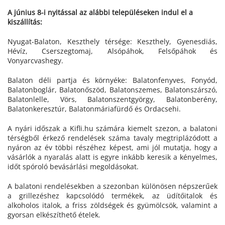
A június 8-i nyitással az alábbi településeken indul el a
kiszállítás:
Nyugat-Balaton, Keszthely térsége: Keszthely, Gyenesdiás,
Hévíz, Cserszegtomaj, Alsópáhok, Felsőpáhok és
Vonyarcvashegy.
Balaton déli partja és környéke: Balatonfenyves, Fonyód,
Balatonboglár, Balatonőszöd, Balatonszemes, Balatonszárszó,
Balatonlelle, Vörs, Balatonszentgyörgy, Balatonberény,
Balatonkeresztúr, Balatonmáriafürdő és Ordacsehi.
A nyári időszak a Kifli.hu számára kiemelt szezon, a balatoni
térségből érkező rendelések száma tavaly megtriplázódott a
nyáron az év többi részéhez képest, ami jól mutatja, hogy a
vásárlók a nyaralás alatt is egyre inkább keresik a kényelmes,
időt spóroló bevásárlási megoldásokat.
A balatoni rendelésekben a szezonban különösen népszerűek
a grillezéshez kapcsolódó termékek, az üdítőitalok és
alkoholos italok, a friss zöldségek és gyümölcsök, valamint a
gyorsan elkészíthető ételek.