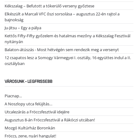
Kékszalag – Befutott a tókerülő verseny győztese
Elkészült a Marcali VFC őszi sorsolása – augusztus 22-én rajtol a
bajnokság
Ju-Jitsu – Egy a pálya
Kettős Fifty-Fifty győzelem és hatalmas mezőny a Kékszalag Fesztivál
nyitányán
Balaton-átúszás - Most hétvégén sem rendezik meg a versenyt
12 csapatos lesz a Somogy Vármegyei I. osztály, 16 együttes indul a II.
osztályban
VÁROSUNK - LEGFRISSEBB
Piacnap...
A Noszlopy utca felújítás…
Utcalezárás a Fröccsfesztivál idejére
Augusztus 8-án Fröccsfesztivál a Rákóczi utcában!
Mozgó Kultúrház Boronkán
Fröccs, zene, nyári hangulat!