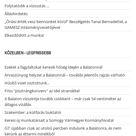
Folytatódik a vízosztás ...
Álláshirdetés
„Óriási érték vesz bennünket körül” Beszélgetés Tanai Bernadettel, a
GAMESZ intézményvezetőjével
Elkezdődött a munka!
KÖZELBEN - LEGFRISSEBB
Ezeket a fagylaltokat keresik hőség idején a Balatonnál
Árvaszúnyog helyzet a Balatonnál – további jelentős rajzás várható
Hűsítő vizet osztottunk...
Friss "pisztrángkonzerv" az idei strandétel
A Balaton vízszintje tovább csökkent – már csak 54 centiméter az
átlagos vízállás
Szakember: a kútfúrás buktatói
Keresi új munkatársait a Somogy Vármegyei Kormányhivatal
G7: újabban csak az utolsó percben indulunk a Balatonra, és nem
kérünk az éttermi mirelitből