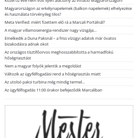
Közel tíz éve nem volt ilyen alacsony az infláció Magyarországon!
Magyarországon az erkélynapelemek (balkon napelemek) elhelyezése
és használata törvényileg tilos?
Meta Verified: miért fizettem elő rá a Marcali Portálnál?
A magyar villamosenergia-rendszer nagy vizsgája…
Emelkedik a Duna Paksnál – a friss vízügyi adatok már óvatos
bizakodásra adnak okot
Az országos tisztifőorvos meghosszabbította a harmadfokú
hőségriasztást
Nem a magyar folyók jelentik a megoldást
Változik az ügyfélfogadási rend a hőségriasztás miatt
Az utolsó paksi turbina még mindig termel…
Az ügyfélfogadás 11:00 órakor befejeződik Marcaliban