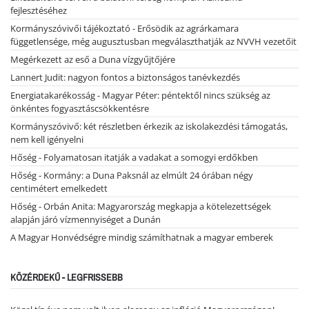
fejlesztéséhez
Kormányszóvivői tájékoztató - Erősödik az agrárkamara
függetlensége, még augusztusban megválaszthatják az NVVH vezetőit
Megérkezett az eső a Duna vízgyűjtőjére
Lannert Judit: nagyon fontos a biztonságos tanévkezdés
Energiatakarékosság - Magyar Péter: péntektől nincs szükség az
önkéntes fogyasztáscsökkentésre
Kormányszóvivő: két részletben érkezik az iskolakezdési támogatás,
nem kell igényelni
Hőség - Folyamatosan itatják a vadakat a somogyi erdőkben
Hőség - Kormány: a Duna Paksnál az elmúlt 24 órában négy
centimétert emelkedett
Hőség - Orbán Anita: Magyarország megkapja a kötelezettségek
alapján járó vízmennyiséget a Dunán
A Magyar Honvédségre mindig számíthatnak a magyar emberek
KÖZÉRDEKŰ - LEGFRISSEBB