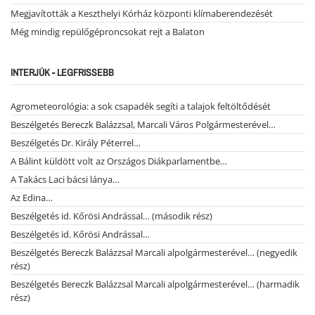
Megjavították a Keszthelyi Kórház központi klímaberendezését
Még mindig repülőgéproncsokat rejt a Balaton
INTERJÚK - LEGFRISSEBB
Agrometeorológia: a sok csapadék segíti a talajok feltöltődését
Beszélgetés Bereczk Balázzsal, Marcali Város Polgármesterével…
Beszélgetés Dr. Király Péterrel…
A Bálint küldött volt az Országos Diákparlamentbe…
A Takács Laci bácsi lánya…
Az Edina…
Beszélgetés id. Kőrösi Andrással… (második rész)
Beszélgetés id. Kőrösi Andrással…
Beszélgetés Bereczk Balázzsal Marcali alpolgármesterével… (negyedik
rész)
Beszélgetés Bereczk Balázzsal Marcali alpolgármesterével… (harmadik
rész)