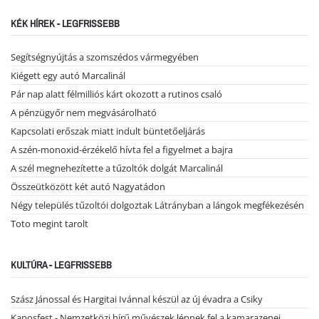
KÉK HÍREK - LEGFRISSEBB
Segítségnyújtás a szomszédos vármegyében
Kiégett egy autó Marcalinál
Pár nap alatt félmilliós kárt okozott a rutinos csaló
A pénzügyőr nem megvásárolható
Kapcsolati erőszak miatt indult büntetőeljárás
A szén-monoxid-érzékelő hívta fel a figyelmet a bajra
A szél megnehezítette a tűzoltók dolgát Marcalinál
Összeütközött két autó Nagyatádon
Négy település tűzoltói dolgoztak Látrányban a lángok megfékezésén
Toto megint tarolt
KULTÚRA - LEGFRISSEBB
Szász Jánossal és Hargitai Ivánnal készül az új évadra a Csiky
Kaposfest - Nemzetközi hírű művészek lépnek fel a kamarazenei