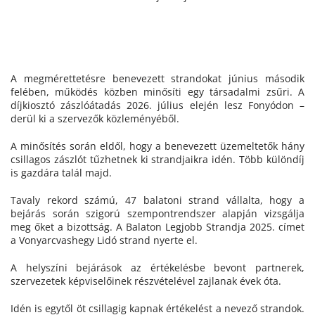
A megmérettetésre benevezett strandokat június második
felében, működés közben minősíti egy társadalmi zsűri. A
díjkiosztó zászlóátadás 2026. július elején lesz Fonyódon –
derül ki a szervezők közleményéből.
A minősítés során eldől, hogy a benevezett üzemeltetők hány
csillagos zászlót tűzhetnek ki strandjaikra idén. Több különdíj
is gazdára talál majd.
Tavaly rekord számú, 47 balatoni strand vállalta, hogy a
bejárás során szigorú szempontrendszer alapján vizsgálja
meg őket a bizottság. A Balaton Legjobb Strandja 2025. címet
a Vonyarcvashegy Lidó strand nyerte el.
A helyszíni bejárások az értékelésbe bevont partnerek,
szervezetek képviselőinek részvételével zajlanak évek óta.
Idén is egytől öt csillagig kapnak értékelést a nevező strandok.