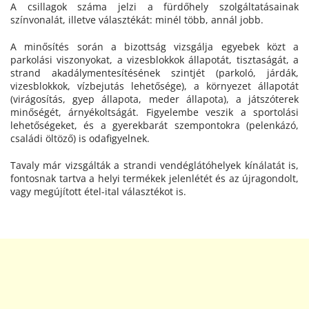
A csillagok száma jelzi a fürdőhely szolgáltatásainak
színvonalát, illetve választékát: minél több, annál jobb.
A minősítés során a bizottság vizsgálja egyebek közt a
parkolási viszonyokat, a vizesblokkok állapotát, tisztaságát, a
strand akadálymentesítésének szintjét (parkoló, járdák,
vizesblokkok, vízbejutás lehetősége), a környezet állapotát
(virágosítás, gyep állapota, meder állapota), a játszóterek
minőségét, árnyékoltságát. Figyelembe veszik a sportolási
lehetőségeket, és a gyerekbarát szempontokra (pelenkázó,
családi öltöző) is odafigyelnek.
Tavaly már vizsgálták a strandi vendéglátóhelyek kínálatát is,
fontosnak tartva a helyi termékek jelenlétét és az újragondolt,
vagy megújított étel-ital választékot is.