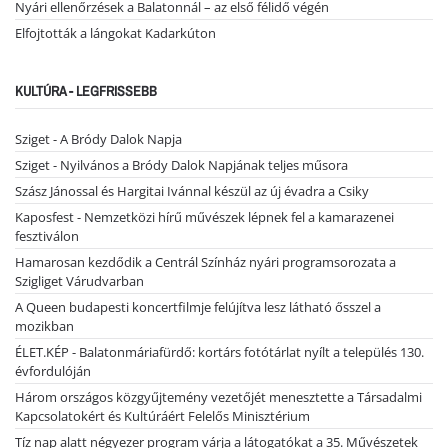
Nyári ellenőrzések a Balatonnál – az első félidő végén
Elfojtották a lángokat Kadarkúton
KULTÚRA - LEGFRISSEBB
Sziget - A Bródy Dalok Napja
Sziget - Nyilvános a Bródy Dalok Napjának teljes műsora
Szász Jánossal és Hargitai Ivánnal készül az új évadra a Csiky
Kaposfest - Nemzetközi hírű művészek lépnek fel a kamarazenei
fesztiválon
Hamarosan kezdődik a Centrál Színház nyári programsorozata a
Szigliget Várudvarban
A Queen budapesti koncertfilmje felújítva lesz látható ősszel a
mozikban
ÉLET.KÉP - Balatonmáriafürdő: kortárs fotótárlat nyílt a település 130.
évfordulóján
Három országos közgyűjtemény vezetőjét menesztette a Társadalmi
Kapcsolatokért és Kultúráért Felelős Minisztérium
Tíz nap alatt négyezer program várja a látogatókat a 35. Művészetek