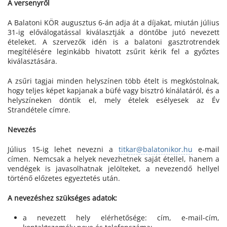
A versenyről
A Balatoni KÖR augusztus 6-án adja át a díjakat, miután július
31-ig előválogatással kiválasztják a döntőbe jutó nevezett
ételeket. A szervezők idén is a balatoni gasztrotrendek
megítélésére leginkább hivatott zsűrit kérik fel a győztes
kiválasztására.
A zsűri tagjai minden helyszínen több ételt is megkóstolnak,
hogy teljes képet kapjanak a büfé vagy bisztró kínálatáról, és a
helyszíneken döntik el, mely ételek esélyesek az Év
Strandétele címre.
Nevezés
Július 15-ig lehet nevezni a
titkar@balatonikor.hu
e-mail
címen. Nemcsak a helyek nevezhetnek saját étellel, hanem a
vendégek is javasolhatnak jelölteket, a nevezendő hellyel
történő előzetes egyeztetés után.
A nevezéshez szükséges adatok:
a nevezett hely elérhetősége: cím, e-mail-cím,