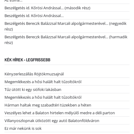
Beszélgetés id. Kőrösi Andrással… (második rész)
Beszélgetés id. Kőrösi Andrással…
Beszélgetés Bereczk Balázzsal Marcali alpolgármesterével… (negyedik
rész)
Beszélgetés Bereczk Balázzsal Marcali alpolgármesterével… (harmadik
rész)
KÉK HÍREK - LEGFRISSEBB
Kényzerleszállás Röjtökmuzsajnál
Megemlékezés a hősi halált halt tűzoltókról
Tűz ütött ki egy siófoki lakásban
Megemlékezés a hősi halált halt tűzoltókról
Hárman haltak meg szabadtéri tüzekben a héten
Veszélyes lehet a Balaton hirtelen mélyülő medre a déli parton
Villanyoszlopnak ütközött egy autó Balatonföldváron
Ez már nekünk is sok