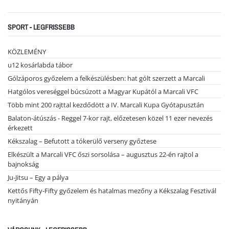
SPORT - LEGFRISSEBB
KÖZLEMÉNY
u12 kosárlabda tábor
Gólzáporos győzelem a felkészülésben: hat gólt szerzett a Marcali
Hatgólos vereséggel búcsúzott a Magyar Kupától a Marcali VFC
Több mint 200 rajttal kezdődött a IV. Marcali Kupa Gyótapusztán
Balaton-átúszás - Reggel 7-kor rajt, előzetesen közel 11 ezer nevezés
érkezett
Kékszalag – Befutott a tókerülő verseny győztese
Elkészült a Marcali VFC őszi sorsolása – augusztus 22-én rajtol a
bajnokság
Ju-Jitsu – Egy a pálya
Kettős Fifty-Fifty győzelem és hatalmas mezőny a Kékszalag Fesztivál
nyitányán