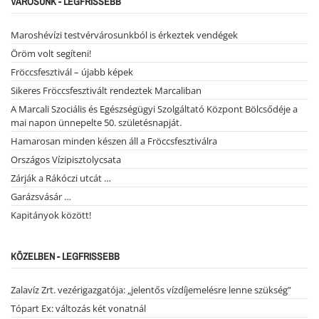
VÁROSUNK - LEGFRISSEBB
Maroshévízi testvérvárosunkból is érkeztek vendégek
Öröm volt segíteni!
Fröccsfesztivál – újabb képek
Sikeres Fröccsfesztivált rendeztek Marcaliban
A Marcali Szociális és Egészségügyi Szolgáltató Központ Bölcsődéje a
mai napon ünnepelte 50. születésnapját.
Hamarosan minden készen áll a Fröccsfesztiválra
Országos Vízipisztolycsata
Zárják a Rákóczi utcát …
Garázsvásár …
Kapitányok között!
KÖZELBEN - LEGFRISSEBB
Zalavíz Zrt. vezérigazgatója: „jelentős vízdíjemelésre lenne szükség”
Tópart Ex: változás két vonatnál