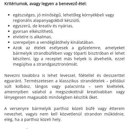
Kritériumok, avagy legyen a benevező étel:
egészséges, jó minőségű, lehetőleg környékbeli vagy
regionális alapanyagokból készülő,
egyszerű, de kreatív és nyárias,
gyorsan elkészíthető,
elvitelre is alkalmas.
szerepeljen a vendéglátóhely kínálatában.
Azok az ételek esélyesek a győzelemre, amelyeket
bármelyik strandbüfében vagy tóparti bisztróban el lehet
készíteni, így a receptet más helyek is átvehetik, ezzel
megújítva a strandgasztronómiát.
Nevezni továbbra is lehet levessel, főétellel és desszerttel
egyaránt. Természetesen a klasszikus strandételek – például
sült kolbász, lángos vagy palacsinta – sem kivételek,
amennyiben valahol a megszokottnál kreatívabban vagy
lényegesen magasabb minőségben készítik őket.
A versenyre bármelyik parthoz közeli büfé vagy étterem
nevezhet, vagyis nem kell közvetlenül strandon működnie,
elég, ha a parthoz közeli hely.