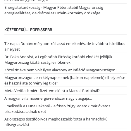
Energiatakarékosság - Magyar Péter: stabil Magyarország
energiaellátása, de drámai az Orbán-kormány öröksége
KÖZÉRDEKŰ - LEGFRISSEBB
Tíz nap a Dunán: mélypontról lassú emelkedés, de továbbra is kritikus
a helyzet
Dr. Baka Andrást, a Legfelsőbb Bíróság korábbi elnökét jelöljük
Magyarország köztársasági elnökének
Közel tíz éve nem volt ilyen alacsony az infláció Magyarországon!
Magyarországon az erkélynapelemek (balkon napelemek) elhelyezése
és használata törvényileg tilos?
Meta Verified: miért fizettem elő rá a Marcali Portálnál?
A magyar villamosenergia-rendszer nagy vizsgája…
Emelkedik a Duna Paksnál – a friss vízügyi adatok már óvatos
bizakodásra adnak okot
Az országos tisztifőorvos meghosszabbította a harmadfokú
hőségriasztást