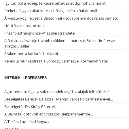
Így tombol a hőség: térképre tették az eddigi hőhullámokat
Ezeket a fagylaltokat keresik hőség idején a Balatonnál
Árvaszúnyog helyzet a Balatonnál – további jelentős rajzás várható
Hűsítő vizet osztottunk...
Friss "pisztrángkonzerv" az idei strandétel
A Balaton vízszintje tovább csökkent – már csak 54 centiméter az
átlagos vízállás
Szakember: a kútfúrás buktatói
Keresi új munkatársait a Somogy Vármegyei Kormányhivatal
INTERJÚK - LEGFRISSEBB
Agrometeorológia: a sok csapadék segíti a talajok feltöltődését
Beszélgetés Bereczk Balázzsal, Marcali Város Polgármesterével…
Beszélgetés Dr. Király Péterrel…
A Bálint küldött volt az Országos Diákparlamentbe…
A Takács Laci bácsi lánya…
Az Edina…