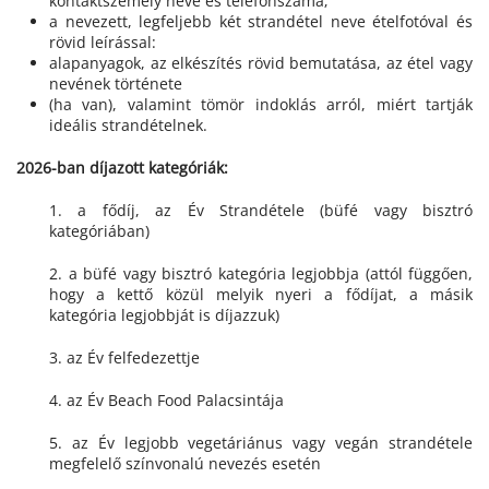
kontaktszemély neve és telefonszáma;
a nevezett, legfeljebb két strandétel neve ételfotóval és
rövid leírással:
alapanyagok, az elkészítés rövid bemutatása, az étel vagy
nevének története
(ha van), valamint tömör indoklás arról, miért tartják
ideális strandételnek.
2026-ban díjazott kategóriák:
1. a fődíj, az Év Strandétele (büfé vagy bisztró
kategóriában)
2. a büfé vagy bisztró kategória legjobbja (attól függően,
hogy a kettő közül melyik nyeri a fődíjat, a másik
kategória legjobbját is díjazzuk)
3. az Év felfedezettje
4. az Év Beach Food Palacsintája
5. az Év legjobb vegetáriánus vagy vegán strandétele
megfelelő színvonalú nevezés esetén