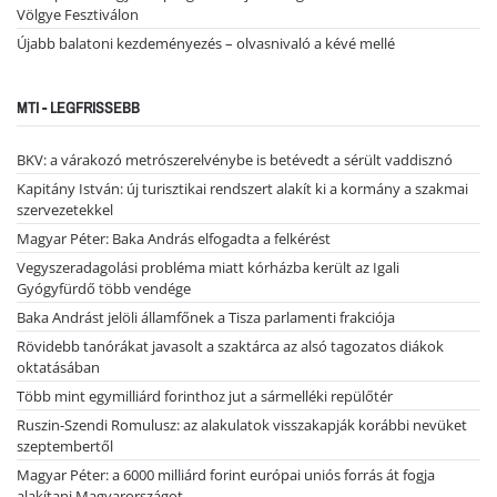
Völgye Fesztiválon
Újabb balatoni kezdeményezés – olvasnivaló a kévé mellé
MTI - LEGFRISSEBB
BKV: a várakozó metrószerelvénybe is betévedt a sérült vaddisznó
Kapitány István: új turisztikai rendszert alakít ki a kormány a szakmai
szervezetekkel
Magyar Péter: Baka András elfogadta a felkérést
Vegyszeradagolási probléma miatt kórházba került az Igali
Gyógyfürdő több vendége
Baka Andrást jelöli államfőnek a Tisza parlamenti frakciója
Rövidebb tanórákat javasolt a szaktárca az alsó tagozatos diákok
oktatásában
Több mint egymilliárd forinthoz jut a sármelléki repülőtér
Ruszin-Szendi Romulusz: az alakulatok visszakapják korábbi nevüket
szeptembertől
Magyar Péter: a 6000 milliárd forint európai uniós forrás át fogja
alakítani Magyarországot