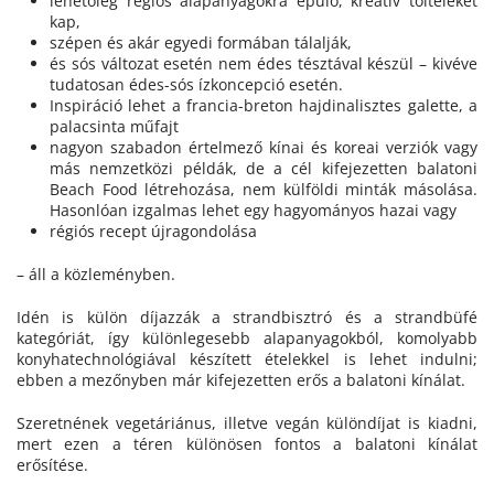
lehetőleg régiós alapanyagokra épülő, kreatív tölteléket
kap,
szépen és akár egyedi formában tálalják,
és sós változat esetén nem édes tésztával készül – kivéve
tudatosan édes-sós ízkoncepció esetén.
Inspiráció lehet a francia-breton hajdinalisztes galette, a
palacsinta műfajt
nagyon szabadon értelmező kínai és koreai verziók vagy
más nemzetközi példák, de a cél kifejezetten balatoni
Beach Food létrehozása, nem külföldi minták másolása.
Hasonlóan izgalmas lehet egy hagyományos hazai vagy
régiós recept újragondolása
– áll a közleményben.
Idén is külön díjazzák a strandbisztró és a strandbüfé
kategóriát, így különlegesebb alapanyagokból, komolyabb
konyhatechnológiával készített ételekkel is lehet indulni;
ebben a mezőnyben már kifejezetten erős a balatoni kínálat.
Szeretnének vegetáriánus, illetve vegán különdíjat is kiadni,
mert ezen a téren különösen fontos a balatoni kínálat
erősítése.