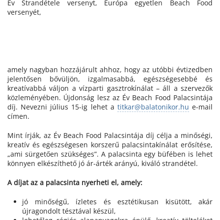
Év Strandétele versenyt, Európa egyetlen Beach Food
versenyét,
amely nagyban hozzájárult ahhoz, hogy az utóbbi évtizedben
jelentősen bővüljön, izgalmasabbá, egészségesebbé és
kreatívabbá váljon a vízparti gasztrokínálat – áll a szervezők
közleményében. Újdonság lesz az Év Beach Food Palacsintája
díj. Nevezni július 15-ig lehet a
titkar@balatonikor.hu
e-mail
címen.
Mint írják, az Év Beach Food Palacsintája díj célja a minőségi,
kreatív és egészségesen korszerű palacsintakínálat erősítése,
„ami sürgetően szükséges”. A palacsinta egy büfében is lehet
könnyen elkészíthető jó ár-árték arányú, kiváló strandétel.
A díjat az a palacsinta nyerheti el, amely:
jó minőségű, ízletes és esztétikusan kisütött, akár
újragondolt tésztával készül,