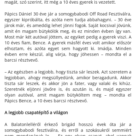
magát, szó szerint, itt még a 10 éves gyerek is vezetett.
Pápics Dániel 30 éve jár a somogybabodi Off Road Fesztiválra,
egyszer kipróbálta, és azóta nem tudja abbahagyni. – 30 éve
járok már, és ameddig lehet jönni fogok. Saját kocsival jövünk,
amit én magam bütykölök meg, és ez minden évben így van.
Most már két autóval jöttem, az egyiket pedig a gyerek viszi. A
10 éves fiam, Bence. A gyerek másfél éves volt amikor először
elhoztam, és azóta egyet sem hagyott ki. Imádja. Minden
évben erre készül, alig várja, hogy jöhessen – mondta el a
barcsi résztvevő.
– Az egészben a legjobb, hogy tiszta sár leszek. Azt szeretem a
legjobban, ahogy megsüllyedünk, amikor beragadunk. Akkor
tiszta sár leszek, és akkor jön a fater, vagy valaki és kihúz.
Szeretnék eljönni jövőre is, és azután is, és majd egyszer
olyan autóval, amit magam bütyköltem meg – mondta el
Pápics Bence, a 10 éves barcsi résztvevő.
A legjobb csapatépítő a világon
A Balatonlelléről érkező brigád hosszú évek óta jár a
somogybabodi fesztiválra, és erről a szokásukról semmiért
nem mondanának le. – Ez egy olyan csapat, ahol vannak