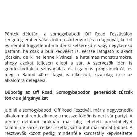
Péntek délután, a somogybabodi Off Road Fesztiválon
rengeteg ember választotta a sártengert és a dagonyát, kortól
és nemtől függetlenül mindenki kétkerekűre vagy négykerekű
pattant, ha csak a buli kedvéért is. Persze látogató is akadt
jócskán, de ki ne lenne kíváncsi, a hatalmas monstrumokra,
ahogy azokat teljesen ellepi a sár. A szervezők idén is
gondoskodtak a színvonalas és izgalmas programokról, és
még a Babod 40-es fagyi is elkészült, kizárólag erre az
alkalomra delegálva.
Dübörög az Off Road, Somogybabodon generációk zúzzák
tönkre a járgányaikat
Jubilál a somogybabodi Off Road Fesztivál, már a negyvenedik
alkalommal rendezik meg a messze földön ismert sár partyt. A
péntek délutáni órákban már alig lehetett parkolóhelyet
találni, de sáros, retkes, szétfacsart autót már annál többet. A
résztvevők között pedig mindenféle korosztály képviseltette