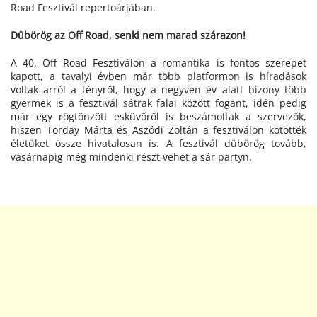
Road Fesztivál repertoárjában.
Dübörög az Off Road, senki nem marad szárazon!
A 40. Off Road Fesztiválon a romantika is fontos szerepet
kapott, a tavalyi évben már több platformon is híradások
voltak arról a tényről, hogy a negyven év alatt bizony több
gyermek is a fesztivál sátrak falai között fogant, idén pedig
már egy rögtönzött esküvőről is beszámoltak a szervezők,
hiszen Torday Márta és Aszódi Zoltán a fesztiválon kötötték
életüket össze hivatalosan is. A fesztivál dübörög tovább,
vasárnapig még mindenki részt vehet a sár partyn.