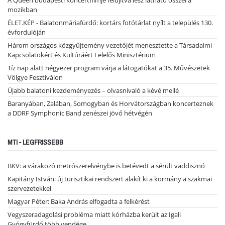
mozikban
ÉLET.KÉP - Balatonmáriafürdő: kortárs fotótárlat nyílt a település 130.
évfordulóján
Három országos közgyűjtemény vezetőjét menesztette a Társadalmi
Kapcsolatokért és Kultúráért Felelős Minisztérium
Tíz nap alatt négyezer program várja a látogatókat a 35. Művészetek
Völgye Fesztiválon
Újabb balatoni kezdeményezés – olvasnivaló a kévé mellé
Baranyában, Zalában, Somogyban és Horvátországban koncerteznek
a DDRF Symphonic Band zenészei jövő hétvégén
MTI - LEGFRISSEBB
BKV: a várakozó metrószerelvénybe is betévedt a sérült vaddisznó
Kapitány István: új turisztikai rendszert alakít ki a kormány a szakmai
szervezetekkel
Magyar Péter: Baka András elfogadta a felkérést
Vegyszeradagolási probléma miatt kórházba került az Igali
Gyógyfürdő több vendége