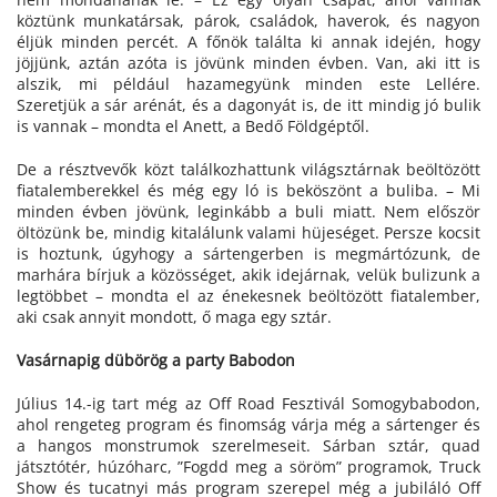
köztünk munkatársak, párok, családok, haverok, és nagyon
éljük minden percét. A főnök találta ki annak idején, hogy
jöjjünk, aztán azóta is jövünk minden évben. Van, aki itt is
alszik, mi például hazamegyünk minden este Lellére.
Szeretjük a sár arénát, és a dagonyát is, de itt mindig jó bulik
is vannak – mondta el Anett, a Bedő Földgéptől.
De a résztvevők közt találkozhattunk világsztárnak beöltözött
fiatalemberekkel és még egy ló is beköszönt a buliba. – Mi
minden évben jövünk, leginkább a buli miatt. Nem először
öltözünk be, mindig kitalálunk valami hüjeséget. Persze kocsit
is hoztunk, úgyhogy a sártengerben is megmártózunk, de
marhára bírjuk a közösséget, akik idejárnak, velük bulizunk a
legtöbbet – mondta el az énekesnek beöltözött fiatalember,
aki csak annyit mondott, ő maga egy sztár.
Vasárnapig dübörög a party Babodon
Július 14.-ig tart még az Off Road Fesztivál Somogybabodon,
ahol rengeteg program és finomság várja még a sártenger és
a hangos monstrumok szerelmeseit. Sárban sztár, quad
játsztótér, húzóharc, ”Fogdd meg a söröm” programok, Truck
Show és tucatnyi más program szerepel még a jubiláló Off