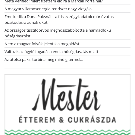
Meta Verified: miért fizettem elő rá a Marcali Portálnál?
A magyar villamosenergia-rendszer nagy vizsgája…
Emelkedik a Duna Paksnál – a friss vízügyi adatok már óvatos
bizakodásra adnak okot
Az országos tisztifőorvos meghosszabbította a harmadfokú
hőségriasztást
Nem a magyar folyók jelentik a megoldást
Változik az ügyfélfogadási rend a hőségriasztás miatt
Az utolsó paksi turbina még mindig termel…