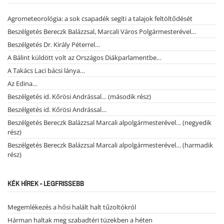
Agrometeorológia: a sok csapadék segíti a talajok feltöltődését
Beszélgetés Bereczk Balázzsal, Marcali Város Polgármesterével…
Beszélgetés Dr. Király Péterrel…
A Bálint küldött volt az Országos Diákparlamentbe…
A Takács Laci bácsi lánya…
Az Edina…
Beszélgetés id. Kőrösi Andrással… (második rész)
Beszélgetés id. Kőrösi Andrással…
Beszélgetés Bereczk Balázzsal Marcali alpolgármesterével… (negyedik
rész)
Beszélgetés Bereczk Balázzsal Marcali alpolgármesterével… (harmadik
rész)
KÉK HÍREK - LEGFRISSEBB
Megemlékezés a hősi halált halt tűzoltókról
Hárman haltak meg szabadtéri tüzekben a héten