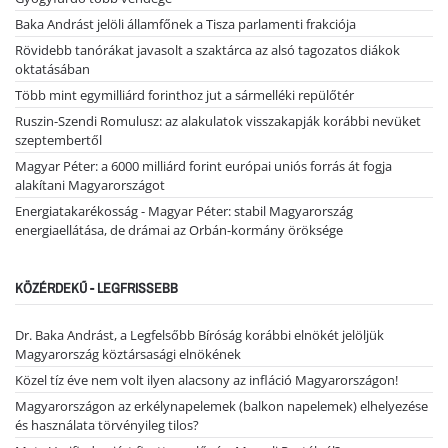
Baka Andrást jelöli államfőnek a Tisza parlamenti frakciója
Rövidebb tanórákat javasolt a szaktárca az alsó tagozatos diákok
oktatásában
Több mint egymilliárd forinthoz jut a sármelléki repülőtér
Ruszin-Szendi Romulusz: az alakulatok visszakapják korábbi nevüket
szeptembertől
Magyar Péter: a 6000 milliárd forint európai uniós forrás át fogja
alakítani Magyarországot
Energiatakarékosság - Magyar Péter: stabil Magyarország
energiaellátása, de drámai az Orbán-kormány öröksége
KÖZÉRDEKŰ - LEGFRISSEBB
Dr. Baka Andrást, a Legfelsőbb Bíróság korábbi elnökét jelöljük
Magyarország köztársasági elnökének
Közel tíz éve nem volt ilyen alacsony az infláció Magyarországon!
Magyarországon az erkélynapelemek (balkon napelemek) elhelyezése
és használata törvényileg tilos?