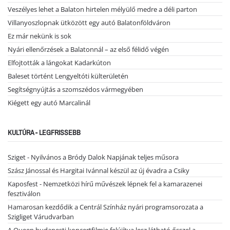
Veszélyes lehet a Balaton hirtelen mélyülő medre a déli parton
Villanyoszlopnak ütközött egy autó Balatonföldváron
Ez már nekünk is sok
Nyári ellenőrzések a Balatonnál – az első félidő végén
Elfojtották a lángokat Kadarkúton
Baleset történt Lengyeltóti külterületén
Segítségnyújtás a szomszédos vármegyében
Kiégett egy autó Marcalinál
KULTÚRA - LEGFRISSEBB
Sziget - Nyilvános a Bródy Dalok Napjának teljes műsora
Szász Jánossal és Hargitai Ivánnal készül az új évadra a Csiky
Kaposfest - Nemzetközi hírű művészek lépnek fel a kamarazenei
fesztiválon
Hamarosan kezdődik a Centrál Színház nyári programsorozata a
Szigliget Várudvarban
A Queen budapesti koncertfilmje felújítva lesz látható ősszel a