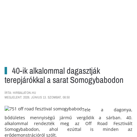
40-ik alkalommal dagasztják
terepjárókkal a sarat Somogybabodon
ÍRTA: HIRBALATON.HU
MEGJELENT: 2026. JÚNIUS 13. SZOMBAT, 08:50
Tele a dagonya,
bődületes mennyiségű jármű vergődik a sárban. 40.
alkalommal rendezték meg az Off Road Fesztivált
Somogybabodon, ahol ezúttal is minden az
erődemonstrációról szólt.