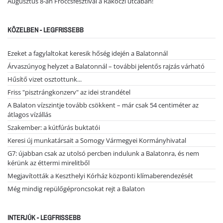
Augusztus 8-án Fröccsfesztivál a Rákóczi utcában!
KÖZELBEN - LEGFRISSEBB
Ezeket a fagylaltokat keresik hőség idején a Balatonnál
Árvaszúnyog helyzet a Balatonnál – további jelentős rajzás várható
Hűsítő vizet osztottunk...
Friss "pisztrángkonzerv" az idei strandétel
A Balaton vízszintje tovább csökkent – már csak 54 centiméter az
átlagos vízállás
Szakember: a kútfúrás buktatói
Keresi új munkatársait a Somogy Vármegyei Kormányhivatal
G7: újabban csak az utolsó percben indulunk a Balatonra, és nem
kérünk az éttermi mirelitből
Megjavították a Keszthelyi Kórház központi klímaberendezését
Még mindig repülőgéproncsokat rejt a Balaton
INTERJÚK - LEGFRISSEBB