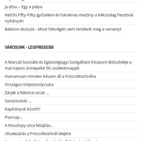
Ju-Jitsu – Egy a pálya
Kettős Fifty-Fifty győzelem és hatalmas mezőny a Kékszalag Fesztivál
nyitányán
Balaton-átúszás - Most hétvégén sem rendezik meg a versenyt
VÁROSUNK - LEGFRISSEBB
A Marcali Szociális és Egészségügyi Szolgáltató Központ Bölcsődéje a
mai napon ünnepelte 50. születésnapját.
Hamarosan minden készen áll a Fröccsfesztiválra
Országos Vízipisztolycsata
Zárják a Rákóczi utcát …
Garázsvásár …
Kapitányok között!
Piacnap...
A Noszlopy utca felújítás…
Utcalezárás a Fröccsfesztivál idejére