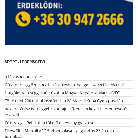
SPORT - LEGFRISSEBB
u12 kosárlabda tábor
Gólzáporos győzelem a felkészülésben: hat gólt szerzett a Marcali
Hatgólos vereséggel búcsúzott a Magyar Kupától a Marcali VFC
Több mint 200 rajttal kezdődött a IV. Marcali Kupa Gyótapusztán
Balaton-átúszás - Reggel 7-kor rajt, előzetesen közel 11 ezer nevezés
érkezett
Kékszalag – Befutott a tókerülő verseny győztese
Elkészült a Marcali VFC őszi sorsolása – augusztus 22-én rajtol a
bajnokság