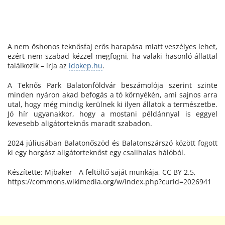
A nem őshonos teknősfaj erős harapása miatt veszélyes lehet,
ezért nem szabad kézzel megfogni, ha valaki hasonló állattal
találkozik – írja az
idokep.hu
.
A Teknős Park Balatonföldvár beszámolója szerint szinte
minden nyáron akad befogás a tó környékén, ami sajnos arra
utal, hogy még mindig kerülnek ki ilyen állatok a természetbe.
Jó hír ugyanakkor, hogy a mostani példánnyal is eggyel
kevesebb aligátorteknős maradt szabadon.
2024 júliusában Balatonőszöd és Balatonszárszó között fogott
ki egy horgász aligátorteknőst egy csalihalas hálóból.
Készítette: Mjbaker - A feltöltő saját munkája, CC BY 2.5,
https://commons.wikimedia.org/w/index.php?curid=2026941