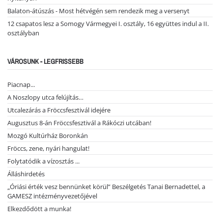
Balaton-átúszás - Most hétvégén sem rendezik meg a versenyt
12 csapatos lesz a Somogy Vármegyei I. osztály, 16 együttes indul a II.
osztályban
VÁROSUNK - LEGFRISSEBB
Piacnap...
A Noszlopy utca felújítás…
Utcalezárás a Fröccsfesztivál idejére
Augusztus 8-án Fröccsfesztivál a Rákóczi utcában!
Mozgó Kultúrház Boronkán
Fröccs, zene, nyári hangulat!
Folytatódik a vízosztás ...
Álláshirdetés
„Óriási érték vesz bennünket körül” Beszélgetés Tanai Bernadettel, a
GAMESZ intézményvezetőjével
Elkezdődött a munka!