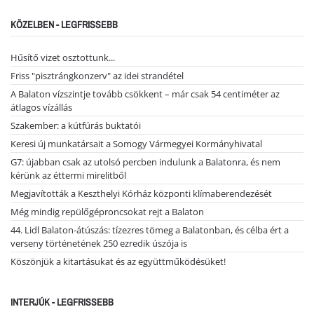
KÖZELBEN - LEGFRISSEBB
Hűsítő vizet osztottunk...
Friss "pisztrángkonzerv" az idei strandétel
A Balaton vízszintje tovább csökkent – már csak 54 centiméter az
átlagos vízállás
Szakember: a kútfúrás buktatói
Keresi új munkatársait a Somogy Vármegyei Kormányhivatal
G7: újabban csak az utolsó percben indulunk a Balatonra, és nem
kérünk az éttermi mirelitből
Megjavították a Keszthelyi Kórház központi klímaberendezését
Még mindig repülőgéproncsokat rejt a Balaton
44. Lidl Balaton-átúszás: tízezres tömeg a Balatonban, és célba ért a
verseny történetének 250 ezredik úszója is
Köszönjük a kitartásukat és az együttműködésüket!
INTERJÚK - LEGFRISSEBB