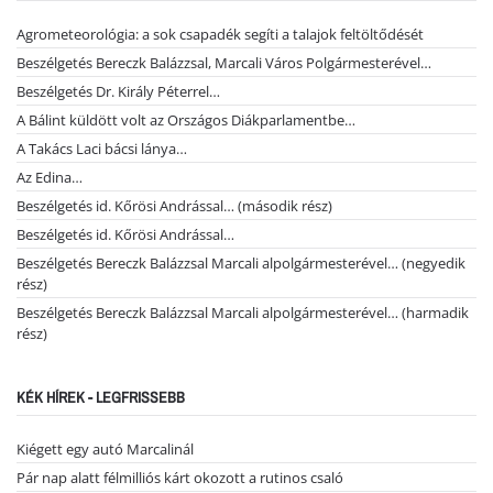
Agrometeorológia: a sok csapadék segíti a talajok feltöltődését
Beszélgetés Bereczk Balázzsal, Marcali Város Polgármesterével…
Beszélgetés Dr. Király Péterrel…
A Bálint küldött volt az Országos Diákparlamentbe…
A Takács Laci bácsi lánya…
Az Edina…
Beszélgetés id. Kőrösi Andrással… (második rész)
Beszélgetés id. Kőrösi Andrással…
Beszélgetés Bereczk Balázzsal Marcali alpolgármesterével… (negyedik
rész)
Beszélgetés Bereczk Balázzsal Marcali alpolgármesterével… (harmadik
rész)
KÉK HÍREK - LEGFRISSEBB
Kiégett egy autó Marcalinál
Pár nap alatt félmilliós kárt okozott a rutinos csaló