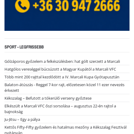
SPORT - LEGFRISSEBB
Gólzáporos győzelem a felkészülésben: hat gólt szerzett a Marcali
Hatgólos vereséggel búcsúzott a Magyar Kupától a Marcali VFC
Több mint 200 rajttal kezdődött a IV. Marcali Kupa Gyótapusztán
Balaton-átúszás - Reggel 7-kor rajt, előzetesen közel 11 ezer nevezés
érkezett
Kékszalag – Befutott a tókerülő verseny győztese
Elkészült a Marcali VFC őszi sorsolása – augusztus 22-én rajtol a
bajnokság
Ju-Jitsu – Egy a pálya
Kettős Fifty-Fifty győzelem és hatalmas mezőny a Kékszalag Fesztivál
nyitányán