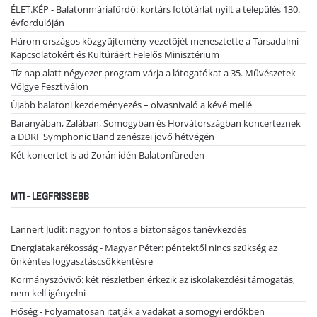
ÉLET.KÉP - Balatonmáriafürdő: kortárs fotótárlat nyílt a település 130.
évfordulóján
Három országos közgyűjtemény vezetőjét menesztette a Társadalmi
Kapcsolatokért és Kultúráért Felelős Minisztérium
Tíz nap alatt négyezer program várja a látogatókat a 35. Művészetek
Völgye Fesztiválon
Újabb balatoni kezdeményezés – olvasnivaló a kévé mellé
Baranyában, Zalában, Somogyban és Horvátországban koncerteznek
a DDRF Symphonic Band zenészei jövő hétvégén
Két koncertet is ad Zorán idén Balatonfüreden
MTI - LEGFRISSEBB
Lannert Judit: nagyon fontos a biztonságos tanévkezdés
Energiatakarékosság - Magyar Péter: péntektől nincs szükség az
önkéntes fogyasztáscsökkentésre
Kormányszóvivő: két részletben érkezik az iskolakezdési támogatás,
nem kell igényelni
Hőség - Folyamatosan itatják a vadakat a somogyi erdőkben