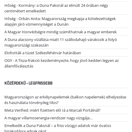
Hőség - Kormány: a Duna Paksnál az elmúlt 24 órában négy
centimétert emelkedett
Hőség - Orbán Anita: Magyarország megkapja a kötelezettségek
alapján járó vízmennyiséget a Dunán
A Magyar Honvédségre mindig számíthatnak a magyar emberek
A Duna alacsony vízállása miatt 11 szállodahajó várakozik a folyó
magyarországi szakaszán
Eloltották a tüzet Székesfehérvár határában
OGY - A Tisza-frakció kezdeményezte, hogy jövő kedden legyen az
államfőválasztás
KÖZÉRDEKŰ - LEGFRISSEBB
Magyarországon az erkélynapelemek (balkon napelemek) elhelyezése
és használata törvényileg tilos?
Meta Verified: miért fizettem elő rá a Marcali Portálnál?
A magyar villamosenergia-rendszer nagy vizsgája…
Emelkedik a Duna Paksnál – a friss vízügyi adatok már óvatos
bizakodásra adnak okot