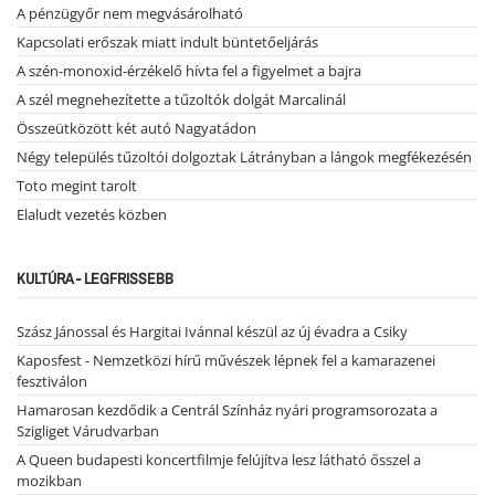
A pénzügyőr nem megvásárolható
Kapcsolati erőszak miatt indult büntetőeljárás
A szén-monoxid-érzékelő hívta fel a figyelmet a bajra
A szél megnehezítette a tűzoltók dolgát Marcalinál
Összeütközött két autó Nagyatádon
Négy település tűzoltói dolgoztak Látrányban a lángok megfékezésén
Toto megint tarolt
Elaludt vezetés közben
KULTÚRA - LEGFRISSEBB
Szász Jánossal és Hargitai Ivánnal készül az új évadra a Csiky
Kaposfest - Nemzetközi hírű művészek lépnek fel a kamarazenei
fesztiválon
Hamarosan kezdődik a Centrál Színház nyári programsorozata a
Szigliget Várudvarban
A Queen budapesti koncertfilmje felújítva lesz látható ősszel a
mozikban