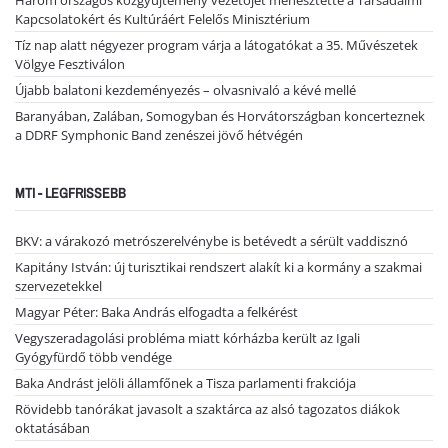
Három országos közgyűjtemény vezetőjét menesztette a Társadalmi
Kapcsolatokért és Kultúráért Felelős Minisztérium
Tíz nap alatt négyezer program várja a látogatókat a 35. Művészetek
Völgye Fesztiválon
Újabb balatoni kezdeményezés – olvasnivaló a kévé mellé
Baranyában, Zalában, Somogyban és Horvátországban koncerteznek
a DDRF Symphonic Band zenészei jövő hétvégén
MTI - LEGFRISSEBB
BKV: a várakozó metrószerelvénybe is betévedt a sérült vaddisznó
Kapitány István: új turisztikai rendszert alakít ki a kormány a szakmai
szervezetekkel
Magyar Péter: Baka András elfogadta a felkérést
Vegyszeradagolási probléma miatt kórházba került az Igali
Gyógyfürdő több vendége
Baka Andrást jelöli államfőnek a Tisza parlamenti frakciója
Rövidebb tanórákat javasolt a szaktárca az alsó tagozatos diákok
oktatásában