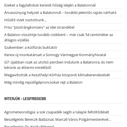
Ezeket a fagylaltokat keresik hőség idején a Balatonnál
Árvaszúnyog helyzet a Balatonnál – további jelentős rajzás várható
Hűsítő vizet osztottunk...
Friss "pisztrángkonzerv" az idei strandétel
A Balaton vízszintje tovább csökkent – már csak 54 centiméter az
átlagos vízállás
Szakember: a kútfúrás buktatói
Keresi új munkatársait a Somogy Vármegyei Kormányhivatal
G7: újabban csak az utolsó percben indulunk a Balatonra, és nem
kérünk az éttermi mirelitből
Megjavították a Keszthelyi Kórház központi klímaberendezését
Még mindig repülőgéproncsokat rejt a Balaton
INTERJÚK - LEGFRISSEBB
Agrometeorológia: a sok csapadék segíti a talajok feltöltődését
Beszélgetés Bereczk Balázzsal, Marcali Város Polgármesterével…
Beszélgetés Dr. Király Péterrel…