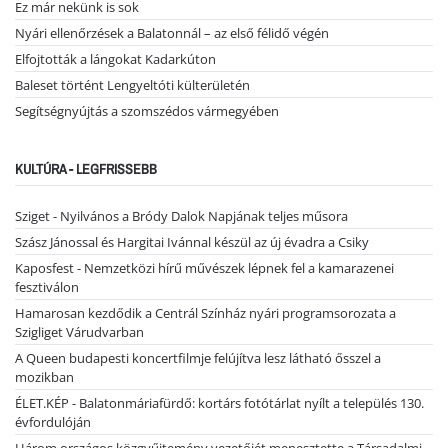
Ez már nekünk is sok
Nyári ellenőrzések a Balatonnál – az első félidő végén
Elfojtották a lángokat Kadarkúton
Baleset történt Lengyeltóti külterületén
Segítségnyújtás a szomszédos vármegyében
KULTÚRA - LEGFRISSEBB
Sziget - Nyilvános a Bródy Dalok Napjának teljes műsora
Szász Jánossal és Hargitai Ivánnal készül az új évadra a Csiky
Kaposfest - Nemzetközi hírű művészek lépnek fel a kamarazenei
fesztiválon
Hamarosan kezdődik a Centrál Színház nyári programsorozata a
Szigliget Várudvarban
A Queen budapesti koncertfilmje felújítva lesz látható ősszel a
mozikban
ÉLET.KÉP - Balatonmáriafürdő: kortárs fotótárlat nyílt a település 130.
évfordulóján