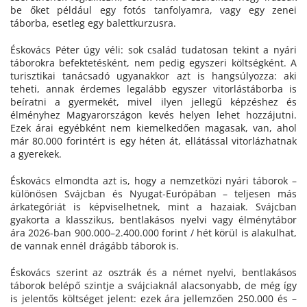
be őket például egy fotós tanfolyamra, vagy egy zenei
táborba, esetleg egy balettkurzusra.
Éskovács Péter úgy véli: sok család tudatosan tekint a nyári
táborokra befektetésként, nem pedig egyszeri költségként. A
turisztikai tanácsadó ugyanakkor azt is hangsúlyozza: aki
teheti, annak érdemes legalább egyszer vitorlástáborba is
beíratni a gyermekét, mivel ilyen jellegű képzéshez és
élményhez Magyarországon kevés helyen lehet hozzájutni.
Ezek árai egyébként nem kiemelkedően magasak, van, ahol
már 80.000 forintért is egy héten át, ellátással vitorlázhatnak
a gyerekek.
Éskovács elmondta azt is, hogy a nemzetközi nyári táborok –
különösen Svájcban és Nyugat-Európában – teljesen más
árkategóriát is képviselhetnek, mint a hazaiak. Svájcban
gyakorta a klasszikus, bentlakásos nyelvi vagy élménytábor
ára 2026-ban 900.000–2.400.000 forint / hét körül is alakulhat,
de vannak ennél drágább táborok is.
Éskovács szerint az osztrák és a német nyelvi, bentlakásos
táborok belépő szintje a svájciaknál alacsonyabb, de még így
is jelentős költséget jelent: ezek ára jellemzően 250.000 és –