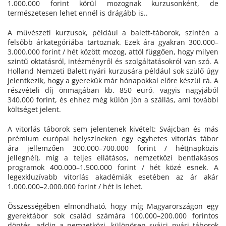
1.000.000 forint körül mozognak kurzusonként, de
természetesen lehet ennél is drágább is..
A művészeti kurzusok, például a balett-táborok, szintén a
felsőbb árkategóriába tartoznak. Ezek ára gyakran 300.000–
3.000.000 forint / hét között mozog, attól függően, hogy milyen
szintű oktatásról, intézményről és szolgáltatásokról van szó. A
Holland Nemzeti Balett nyári kurzusára például sok szülő úgy
jelentkezik, hogy a gyerekük már hónapokkal előre készül rá. A
részvételi díj önmagában kb. 850 euró, vagyis nagyjából
340.000 forint, és ehhez még külön jön a szállás, ami további
költséget jelent.
A vitorlás táborok sem jelentenek kivételt: Svájcban és más
prémium európai helyszíneken egy egyhetes vitorlás tábor
ára jellemzően 300.000–700.000 forint / hét(napközis
jellegnél), míg a teljes ellátásos, nemzetközi bentlakásos
programok 400.000–1.500.000 forint / hét közé esnek. A
legexkluzívabb vitorlás akadémiák esetében az ár akár
1.000.000–2.000.000 forint / hét is lehet.
Összességében elmondható, hogy míg Magyarországon egy
gyerektábor sok család számára 100.000–200.000 forintos
döntés, addig a nemzetközi, különösen svájci nyári táborok