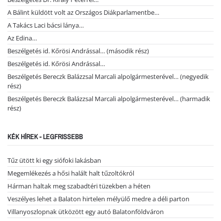
A Bálint küldött volt az Országos Diákparlamentbe…
A Takács Laci bácsi lánya…
Az Edina…
Beszélgetés id. Kőrösi Andrással… (második rész)
Beszélgetés id. Kőrösi Andrással…
Beszélgetés Bereczk Balázzsal Marcali alpolgármesterével… (negyedik
rész)
Beszélgetés Bereczk Balázzsal Marcali alpolgármesterével… (harmadik
rész)
KÉK HÍREK - LEGFRISSEBB
Tűz ütött ki egy siófoki lakásban
Megemlékezés a hősi halált halt tűzoltókról
Hárman haltak meg szabadtéri tüzekben a héten
Veszélyes lehet a Balaton hirtelen mélyülő medre a déli parton
Villanyoszlopnak ütközött egy autó Balatonföldváron