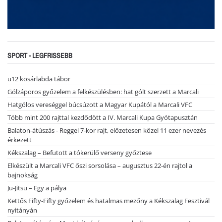
SPORT - LEGFRISSEBB
u12 kosárlabda tábor
Gólzáporos győzelem a felkészülésben: hat gólt szerzett a Marcali
Hatgólos vereséggel búcsúzott a Magyar Kupától a Marcali VFC
Több mint 200 rajttal kezdődött a IV. Marcali Kupa Gyótapusztán
Balaton-átúszás - Reggel 7-kor rajt, előzetesen közel 11 ezer nevezés
érkezett
Kékszalag – Befutott a tókerülő verseny győztese
Elkészült a Marcali VFC őszi sorsolása – augusztus 22-én rajtol a
bajnokság
Ju-Jitsu – Egy a pálya
Kettős Fifty-Fifty győzelem és hatalmas mezőny a Kékszalag Fesztivál
nyitányán