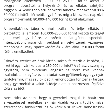
mozognak: jellemzően 50.000 és 250.000 forint között, a
program típusától, a helyszíntől és az ellátás szintjétől
függően. A kedvezőbb árú napközis táborok már akár 50.000–
80.000 forinttól elérhetők egy hétre, míg a klasszikus napközis
programokinkább 80.000–140.000 forint körül alakulnak.
A bentlakásos táborok, ahol szállás és teljes ellátás is
biztosított, jellemzően 100.000–250.000 forint közötti költséget
jelentenek egy hétre. A prémium kategóriás, speciális,
intenzívebb programok – például a nyelvi, zenei, kézműves,
technológiai vagy sportakadémiák – ára akár 250.000 forint
fölé is emelkedhet.
Éskovács szerint az árak láttán sokan felteszik a kérdést, ki
fizet ki egy nyári kurzusra 250.000 forintot? A válasz viszonylag
egyszerű, nem mindenki lángosra és sörre költ. Vannak
családok, ahol egész évben tudatosan gyűjtenek egy-egy nyári
tanfolyamra, más szülők pedig kimondottan fontosnak tartják,
hogy gyermekük a vakáció ideje alatt is hasznosan, fejlődve
töltse az időt.
Nem ritka az sem, hogy a gyerekek maguk is határozott
elképzeléssel rendelkeznek már kisebb korban: tudják, mivel
szeretnének foglalkozni, és ők kérik a szüleiket, hogy írassák