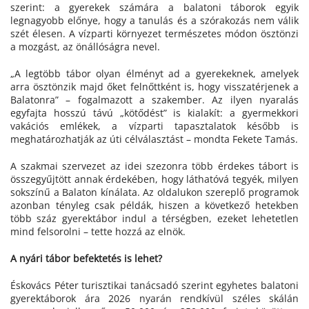
szerint: a gyerekek számára a balatoni táborok egyik
legnagyobb előnye, hogy a tanulás és a szórakozás nem válik
szét élesen. A vízparti környezet természetes módon ösztönzi
a mozgást, az önállóságra nevel.
„A legtöbb tábor olyan élményt ad a gyerekeknek, amelyek
arra ösztönzik majd őket felnőttként is, hogy visszatérjenek a
Balatonra” – fogalmazott a szakember. Az ilyen nyaralás
egyfajta hosszú távú „kötődést” is kialakít: a gyermekkori
vakációs emlékek, a vízparti tapasztalatok később is
meghatározhatják az úti célválasztást – mondta Fekete Tamás.
A szakmai szervezet az idei szezonra több érdekes tábort is
összegyűjtött annak érdekében, hogy láthatóvá tegyék, milyen
sokszínű a Balaton kínálata. Az oldalukon szereplő programok
azonban tényleg csak példák, hiszen a következő hetekben
több száz gyerektábor indul a térségben, ezeket lehetetlen
mind felsorolni – tette hozzá az elnök.
A nyári tábor befektetés is lehet?
Éskovács Péter turisztikai tanácsadó szerint egyhetes balatoni
gyerektáborok ára 2026 nyarán rendkívül széles skálán