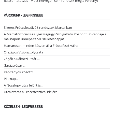
Balaton-átúszás - Most hétvégén sem rendezik meg a versenyt
VÁROSUNK - LEGFRISSEBB
Sikeres Fröccsfesztivált rendeztek Marcaliban
A Marcali Szociális és Egészségügyi Szolgáltató Központ Bölcsődéje a
mai napon ünnepelte 50. születésnapját.
Hamarosan minden készen áll a Fröccsfesztiválra
Országos Vízipisztolycsata
Zárják a Rákóczi utcát …
Garázsvásár …
Kapitányok között!
Piacnap...
A Noszlopy utca felújítás…
Utcalezárás a Fröccsfesztivál idejére
KÖZELBEN - LEGFRISSEBB