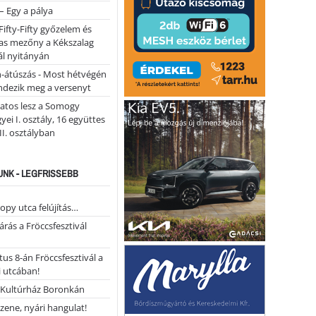
 – Egy a pálya
Fifty-Fifty győzelem és
as mezőny a Kékszalag
ál nyitányán
n-átúszás - Most hétvégén
ndezik meg a versenyt
atos lesz a Somogy
ei I. osztály, 16 együttes
 II. osztályban
NK - LEGFRISSEBB
opy utca felújítás…
árás a Fröccsfesztivál
us 8-án Fröccsfesztivál a
 utcában!
Kultúrház Boronkán
 zene, nyári hangulat!