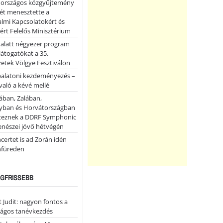
országos közgyűjtemény
ét menesztette a
lmi Kapcsolatokért és
ért Felelős Minisztérium
 alatt négyezer program
 látogatókat a 35.
etek Völgye Fesztiválon
balatoni kezdeményezés –
való a kévé mellé
ában, Zalában,
ban és Horvátországban
teznek a DDRF Symphonic
enészei jövő hétvégén
certet is ad Zorán idén
nfüreden
LEGFRISSEBB
 Judit: nagyon fontos a
ságos tanévkezdés