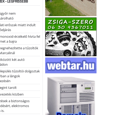
REK - LEGFRISSEBB
ügyőr nem
árolható
ati erőszak miatt indult
eljárás
monoxid-érzékelő hívta fel
lmet a bajra
megnehezítette a tűzoltók
Marcalinál
tközött két autó
tádon
lepülés tűzoltói dolgoztak
yban a lángok
ezésén
gint tarolt
 vezetés közben
zések a biztonságos
désért, elektromos
 is.