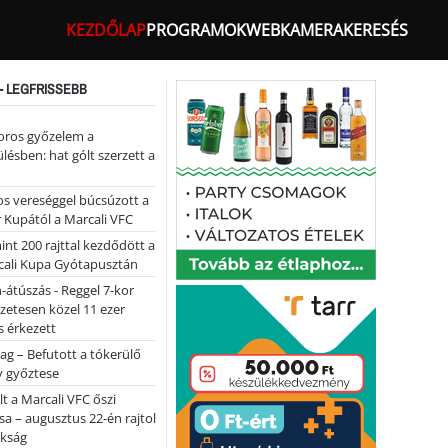
KEZDŐLAP
PROGRAMOK
WEBKAMERA
KERESÉS
- LEGFRISSEBB
oros győzelem a
ülésben: hat gólt szerzett a
s vereséggel búcsúzott a
 Kupától a Marcali VFC
nt 200 rajttal kezdődött a
cali Kupa Gyótapusztán
-átúszás - Reggel 7-kor
lőzetesen közel 11 ezer
 érkezett
ag – Befutott a tókerülő
y győztese
lt a Marcali VFC őszi
sa – augusztus 22-én rajtol
okság