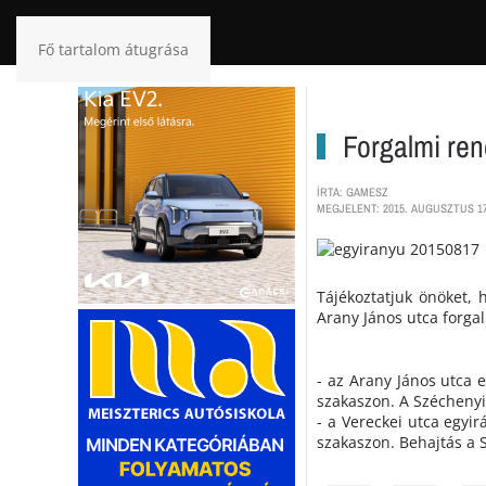
Fő tartalom átugrása
Forgalmi ren
ÍRTA: GAMESZ
MEGJELENT: 2015. AUGUSZTUS 17
Tájékoztatjuk önöket,
Arany János utca forgal
- az Arany János utca e
szakaszon. A Széchenyi
- a Vereckei utca egyir
szakaszon. Behajtás a S