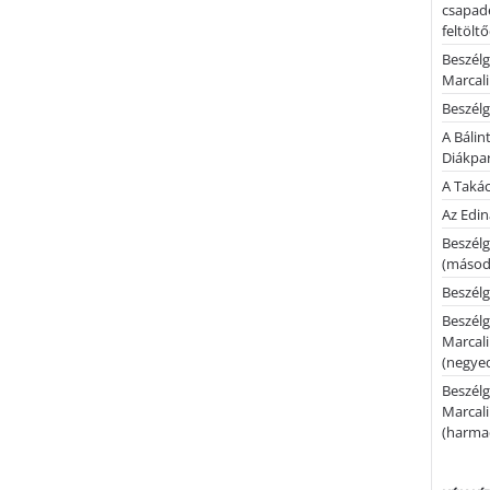
csapadé
feltölt
Beszélg
Marcal
Beszélg
A Bálin
Diákpa
A Takác
Az Edi
Beszélg
(másodi
Beszélg
Beszélg
Marcal
(negyed
Beszélg
Marcal
(harmad