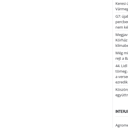
Keresi
Vármeg
G7: úja
percben
nem kér
Megjaví
Kórház
klímab
Még mi
rejt a 
44. Lid
tömeg a
a verse
ezredik
Köszönj
együtt
INTERJ
Agrome