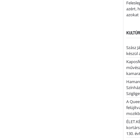
Felesle
azért, 
azokat
KULTÚR
Szász J
készül 
Kaposfe
művésze
kamaraz
Hamaro
Színhá
Sziglig
A Quee
felújítv
mozik
ÉLET.KÉ
kortárs
130. év