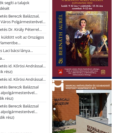
k segíti a talajok
ődését
etés Bereczk Balázzsal,
i Város Polgármesterével…
etés Dr. Király Péterrel…
t küldött volt az Országos
rlamentbe…
s Laci bácsi lánya…
na…
etés id. Kőrösi Andrással…
k rész)
etés id. Kőrösi Andrással…
etés Bereczk Balázzsal
i alpolgármesterével…
ik rész)
etés Bereczk Balázzsal
i alpolgármesterével…
ik rész)