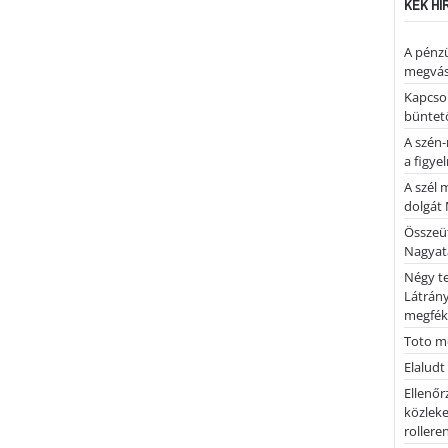
KÉK HÍ
A pénz
megvás
Kapcsol
büntető
A szén-
a figye
A szél 
dolgát 
Összeü
Nagya
Négy te
Látrán
megfék
Toto me
Elaludt
Ellenőr
közleke
rolleren