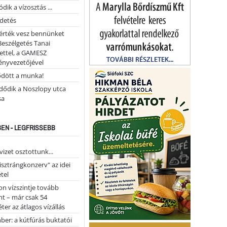
dik a vízosztás ...
rdetés
 érték vesz bennünket
Beszélgetés Tanai
ettel, a GAMESZ
ényvezetőjével
ődött a munka!
dődik a Noszlopy utca
sa
EN - LEGFRISSEBB
vizet osztottunk...
pisztrángkonzerv" az idei
tel
on vízszintje tovább
t – már csak 54
ter az átlagos vízállás
er: a kútfúrás buktatói