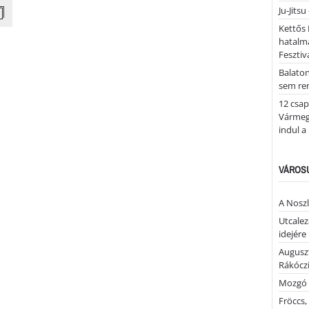
Ju-Jitsu
Kettős 
hatalm
Fesztiv
Balato
sem re
12 csap
Vármegy
indul a
VÁROSU
A Noszl
Utcalez
idejére
Auguszt
Rákóczi
Mozgó 
Fröccs,