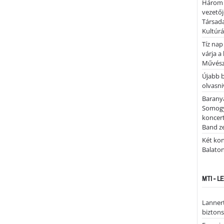
Három 
vezetőj
Társada
Kultúrá
Tíz nap
várja a
Művész
Újabb 
olvasni
Barany
Somogy
koncer
Band z
Két kon
Balato
MTI - 
Lannert
bizton