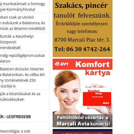
 új munkatársait a Somogy
yei Kormányhivatal
bban csak az utolsó
 indulunk a Balatonra, és
ünk az éttermi mirelitből
tották a Keszthelyi
 központi
erendezését
ndig repülőgéproncsokat
Balaton
l Balaton-átúszás: tízezres
 Balatonban, és célba ért
ny történetének 250
 úszója is
ük a kitartásukat és az
működésüket!
ÚK - LEGFRISSEBB
teorológia: a sok