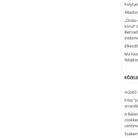
Folytató
Álláshi
„Óriási
körül” 
Bernad
intézm
Elkezd
Ma kez
felújítá
KÖZELB
Hűsítő 
Friss "
strandé
A Balat
csökken
centimé
Szakemb