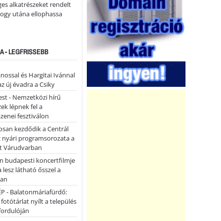
ges alkatrészeket rendelt
hogy utána ellophassa
A - LEGFRISSEBB
ánossal és Hargitai Ivánnal
az új évadra a Csiky
st - Nemzetközi hírű
k lépnek fel a
enei fesztiválon
san kezdődik a Centrál
z nyári programsorozata a
et Várudvarban
n budapesti koncertfilmje
a lesz látható ősszel a
ban
P - Balatonmáriafürdő:
 fotótárlat nyílt a település
fordulóján