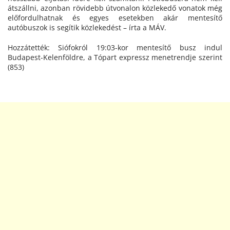
átszállni, azonban rövidebb útvonalon közlekedő vonatok még
előfordulhatnak és egyes esetekben akár mentesítő
autóbuszok is segítik közlekedést – írta a MÁV.
Hozzátették: Siófokról 19:03-kor mentesítő busz indul
Budapest-Kelenföldre, a Tópart expressz menetrendje szerint
(853)