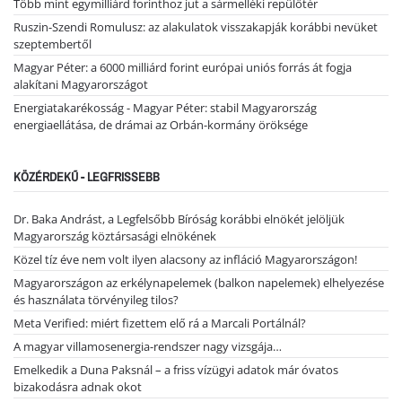
Több mint egymilliárd forinthoz jut a sármelléki repülőtér
Ruszin-Szendi Romulusz: az alakulatok visszakapják korábbi nevüket
szeptembertől
Magyar Péter: a 6000 milliárd forint európai uniós forrás át fogja
alakítani Magyarországot
Energiatakarékosság - Magyar Péter: stabil Magyarország
energiaellátása, de drámai az Orbán-kormány öröksége
KÖZÉRDEKŰ - LEGFRISSEBB
Dr. Baka Andrást, a Legfelsőbb Bíróság korábbi elnökét jelöljük
Magyarország köztársasági elnökének
Közel tíz éve nem volt ilyen alacsony az infláció Magyarországon!
Magyarországon az erkélynapelemek (balkon napelemek) elhelyezése
és használata törvényileg tilos?
Meta Verified: miért fizettem elő rá a Marcali Portálnál?
A magyar villamosenergia-rendszer nagy vizsgája…
Emelkedik a Duna Paksnál – a friss vízügyi adatok már óvatos
bizakodásra adnak okot