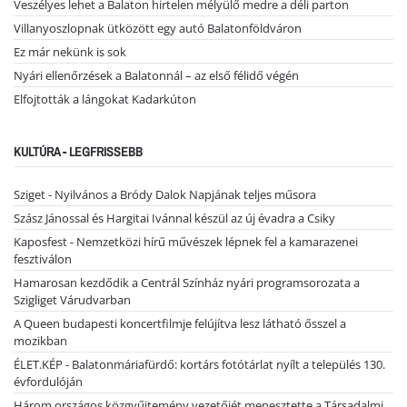
Veszélyes lehet a Balaton hirtelen mélyülő medre a déli parton
Villanyoszlopnak ütközött egy autó Balatonföldváron
Ez már nekünk is sok
Nyári ellenőrzések a Balatonnál – az első félidő végén
Elfojtották a lángokat Kadarkúton
KULTÚRA - LEGFRISSEBB
Sziget - Nyilvános a Bródy Dalok Napjának teljes műsora
Szász Jánossal és Hargitai Ivánnal készül az új évadra a Csiky
Kaposfest - Nemzetközi hírű művészek lépnek fel a kamarazenei
fesztiválon
Hamarosan kezdődik a Centrál Színház nyári programsorozata a
Szigliget Várudvarban
A Queen budapesti koncertfilmje felújítva lesz látható ősszel a
mozikban
ÉLET.KÉP - Balatonmáriafürdő: kortárs fotótárlat nyílt a település 130.
évfordulóján
Három országos közgyűjtemény vezetőjét menesztette a Társadalmi