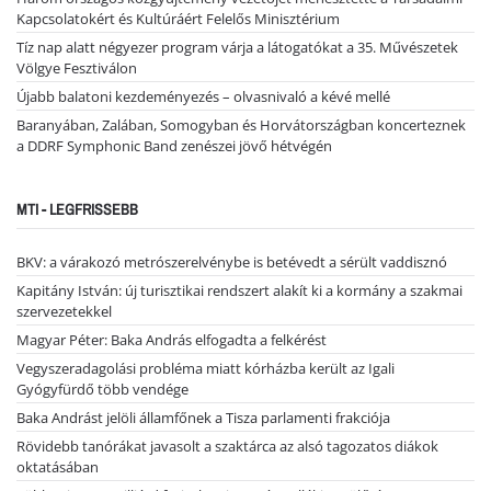
Kapcsolatokért és Kultúráért Felelős Minisztérium
Tíz nap alatt négyezer program várja a látogatókat a 35. Művészetek
Völgye Fesztiválon
Újabb balatoni kezdeményezés – olvasnivaló a kévé mellé
Baranyában, Zalában, Somogyban és Horvátországban koncerteznek
a DDRF Symphonic Band zenészei jövő hétvégén
MTI - LEGFRISSEBB
BKV: a várakozó metrószerelvénybe is betévedt a sérült vaddisznó
Kapitány István: új turisztikai rendszert alakít ki a kormány a szakmai
szervezetekkel
Magyar Péter: Baka András elfogadta a felkérést
Vegyszeradagolási probléma miatt kórházba került az Igali
Gyógyfürdő több vendége
Baka Andrást jelöli államfőnek a Tisza parlamenti frakciója
Rövidebb tanórákat javasolt a szaktárca az alsó tagozatos diákok
oktatásában