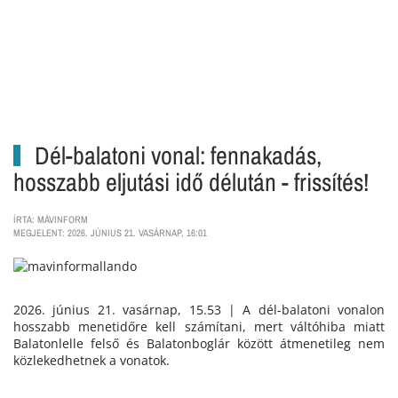
Dél-balatoni vonal: fennakadás,
hosszabb eljutási idő délután - frissítés!
ÍRTA: MÁVINFORM
MEGJELENT: 2026. JÚNIUS 21. VASÁRNAP, 16:01
2026. június 21. vasárnap, 15.53 | A dél-balatoni vonalon
hosszabb menetidőre kell számítani, mert váltóhiba miatt
Balatonlelle felső és Balatonboglár között átmenetileg nem
közlekedhetnek a vonatok.