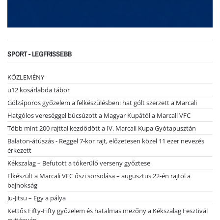
SPORT - LEGFRISSEBB
KÖZLEMÉNY
u12 kosárlabda tábor
Gólzáporos győzelem a felkészülésben: hat gólt szerzett a Marcali
Hatgólos vereséggel búcsúzott a Magyar Kupától a Marcali VFC
Több mint 200 rajttal kezdődött a IV. Marcali Kupa Gyótapusztán
Balaton-átúszás - Reggel 7-kor rajt, előzetesen közel 11 ezer nevezés
érkezett
Kékszalag – Befutott a tókerülő verseny győztese
Elkészült a Marcali VFC őszi sorsolása – augusztus 22-én rajtol a
bajnokság
Ju-Jitsu – Egy a pálya
Kettős Fifty-Fifty győzelem és hatalmas mezőny a Kékszalag Fesztivál