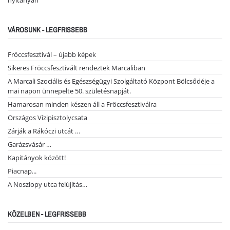
nyitányán
VÁROSUNK - LEGFRISSEBB
Fröccsfesztivál – újabb képek
Sikeres Fröccsfesztivált rendeztek Marcaliban
A Marcali Szociális és Egészségügyi Szolgáltató Központ Bölcsődéje a
mai napon ünnepelte 50. születésnapját.
Hamarosan minden készen áll a Fröccsfesztiválra
Országos Vízipisztolycsata
Zárják a Rákóczi utcát …
Garázsvásár …
Kapitányok között!
Piacnap...
A Noszlopy utca felújítás…
KÖZELBEN - LEGFRISSEBB