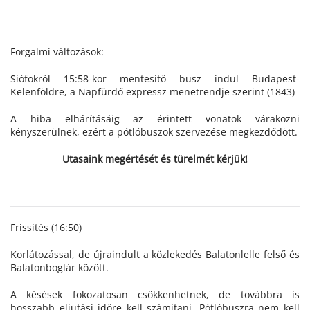
Forgalmi változások:
Siófokról 15:58-kor mentesítő busz indul Budapest-
Kelenföldre, a Napfürdő expressz menetrendje szerint (1843)
A hiba elhárításáig az érintett vonatok várakozni
kényszerülnek, ezért a pótlóbuszok szervezése megkezdődött.
Utasaink megértését és türelmét kérjük!
Frissítés (16:50)
Korlátozással, de újraindult a közlekedés Balatonlelle felső és
Balatonboglár között.
A késések fokozatosan csökkenhetnek, de továbbra is
hosszabb eljutási időre kell számítani. Pótlóbuszra nem kell