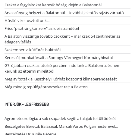
Ezeket a fagylaltokat keresik hőség idején a Balatonnál
Árvaszúnyog helyzet a Balatonnál – további jelentős rajzás várható
Hűsítő vizet osztottunk...
Friss "pisztrángkonzerv" az idei strandétel
A Balaton vízszintje tovább csökkent – már csak 54 centiméter az
átlagos vízállás
Szakember: a kútfúrás buktatói
Keresi új munkatársait a Somogy Vármegyei Kormányhivatal
G7: újabban csak az utolsó percben indulunk a Balatonra, és nem
kérünk az éttermi mirelitből
Megjavították a Keszthelyi Kórház központi klímaberendezését
Még mindig repülőgéproncsokat rejt a Balaton
INTERJÚK - LEGFRISSEBB
Agrometeorológia: a sok csapadék segíti a talajok feltöltődését
Beszélgetés Bereczk Balázzsal, Marcali Város Polgármesterével…
Beszélgetés Dr. Király Péterrel…