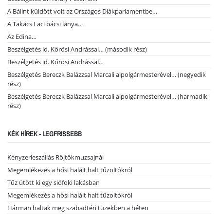
A Bálint küldött volt az Országos Diákparlamentbe…
A Takács Laci bácsi lánya…
Az Edina…
Beszélgetés id. Kőrösi Andrással… (második rész)
Beszélgetés id. Kőrösi Andrással…
Beszélgetés Bereczk Balázzsal Marcali alpolgármesterével… (negyedik
rész)
Beszélgetés Bereczk Balázzsal Marcali alpolgármesterével… (harmadik
rész)
KÉK HÍREK - LEGFRISSEBB
Kényzerleszállás Röjtökmuzsajnál
Megemlékezés a hősi halált halt tűzoltókról
Tűz ütött ki egy siófoki lakásban
Megemlékezés a hősi halált halt tűzoltókról
Hárman haltak meg szabadtéri tüzekben a héten