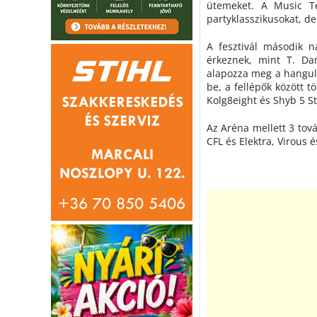
ütemeket. A Music T
partyklasszikusokat, de
A fesztivál második 
érkeznek, mint T. Da
alapozza meg a hangul
be, a fellépők között 
Kolg8eight és Shyb 5 St
Az Aréna mellett 3 tov
CFL és Elektra, Virous