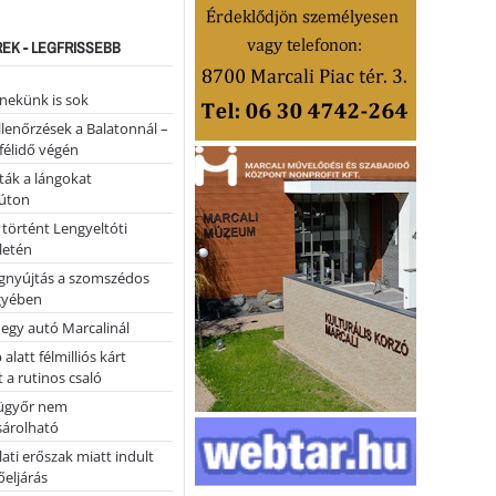
REK - LEGFRISSEBB
nekünk is sok
llenőrzések a Balatonnál –
 félidő végén
tták a lángokat
úton
 történt Lengyeltóti
letén
égnyújtás a szomszédos
gyében
 egy autó Marcalinál
alatt félmilliós kárt
 a rutinos csaló
ügyőr nem
árolható
ati erőszak miatt indult
eljárás