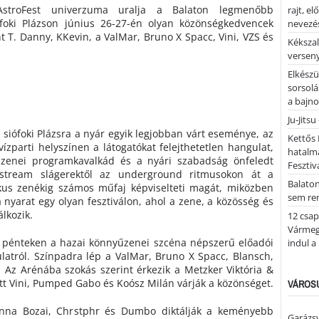
troFest univerzuma uralja a Balaton legmenőbb
rajt, e
ófoki Plázson június 26-27-én olyan közönségkedvencek
nevezés
t T. Danny, KKevin, a ValMar, Bruno X Spacc, Vini, VZS és
Kékszal
versen
Elkészü
sorsolá
a bajn
Ju-Jitsu
siófoki Plázsra a nyár egyik legjobban várt eseménye, az
Kettős 
vízparti helyszínen a látogatókat felejthetetlen hangulat,
hatalm
 zenei programkavalkád és a nyári szabadság önfeledt
Fesztiv
nstream slágerektől az underground ritmusokon át a
Balato
kus zenékig számos műfaj képviselteti magát, miközben
sem re
 nyarat egy olyan fesztiválon, ahol a zene, a közösség és
álkozik.
12 csap
Vármegy
pénteken a hazai könnyűzenei szcéna népszerű előadói
indul a
atról. Színpadra lép a ValMar, Bruno X Spacc, Blansch,
. Az Arénába szokás szerint érkezik a Metzker Viktória &
ett Vini, Pumped Gabo és Koósz Milán várják a közönséget.
VÁROSU
anna Bozai, Chrstphr és Dumbo diktálják a keményebb
Garázs