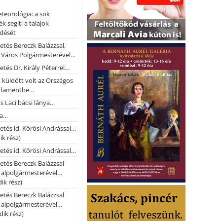
teorológia: a sok
k segíti a talajok
ődését
etés Bereczk Balázzsal,
i Város Polgármesterével…
etés Dr. Király Péterrel…
t küldött volt az Országos
rlamentbe…
s Laci bácsi lánya…
na…
etés id. Kőrösi Andrással…
k rész)
etés id. Kőrösi Andrással…
etés Bereczk Balázzsal
i alpolgármesterével…
ik rész)
etés Bereczk Balázzsal
i alpolgármesterével…
ik rész)