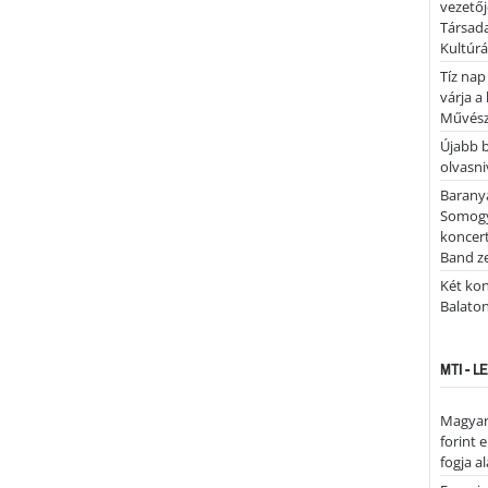
vezetőj
Társada
Kultúrá
Tíz nap
várja a
Művész
Újabb 
olvasni
Barany
Somogy
koncer
Band z
Két kon
Balato
MTI - 
Magyar 
forint 
fogja a