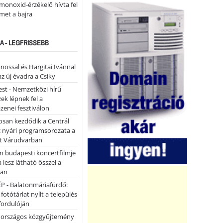
monoxid-érzékelő hívta fel
lmet a bajra
A - LEGFRISSEBB
ánossal és Hargitai Ivánnal
az új évadra a Csiky
st - Nemzetközi hírű
k lépnek fel a
enei fesztiválon
san kezdődik a Centrál
z nyári programsorozata a
et Várudvarban
n budapesti koncertfilmje
a lesz látható ősszel a
ban
P - Balatonmáriafürdő:
 fotótárlat nyílt a település
fordulóján
országos közgyűjtemény