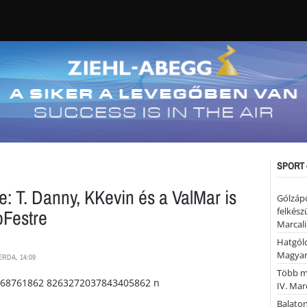
SPORT 
: T. Danny, KKevin és a ValMar is
Gólzáp
oFestre
felkész
Marcali
Hatgólo
Magyar
ERDA, 14:09
Több mi
IV. Mar
Balaton