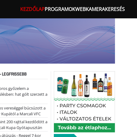
KEZDŐLAP
PROGRAMOK
WEBKAMERA
KERESÉS
- LEGFRISSEBB
oros győzelem a
ülésben: hat gólt szerzett a
s vereséggel búcsúzott a
 Kupától a Marcali VFC
nt 200 rajttal kezdődött a
cali Kupa Gyótapusztán
-átúszás - Reggel 7-kor