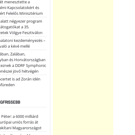
ét menesztette a
lmi Kapcsolatokért és
ért Felelős Minisztérium
 alatt négyezer program
 látogatókat a 35.
etek Völgye Fesztiválon
balatoni kezdeményezés –
való a kévé mellé
ában, Zalában,
ban és Horvátországban
teznek a DDRF Symphonic
enészei jövő hétvégén
certet is ad Zorán idén
nfüreden
LEGFRISSEBB
Péter: a 6000 milliárd
európai uniós forrás át
lakítani Magyarországot