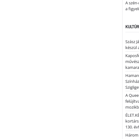
A szén-
a figye
KULTÚR
Szász J
készül 
Kaposfe
művésze
kamaraz
Hamaro
Színhá
Sziglig
A Quee
felújítv
mozik
ÉLET.KÉ
kortárs
130. év
Három 