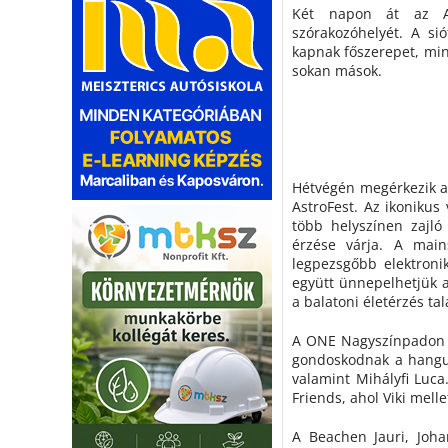
Két napon át az As
szórakozóhelyét. A si
kapnak főszerepet, min
sokan mások.
Hétvégén megérkezik a 
AstroFest. Az ikonikus 
több helyszínen zajló
érzése várja. A mai
legpezsgőbb elektroni
együtt ünnepelhetjük a
a balatoni életérzés tal
A ONE Nagyszínpadon 
gondoskodnak a hangul
valamint Mihályfi Luca
Friends, ahol Viki mell
A Beachen Jauri, Joh