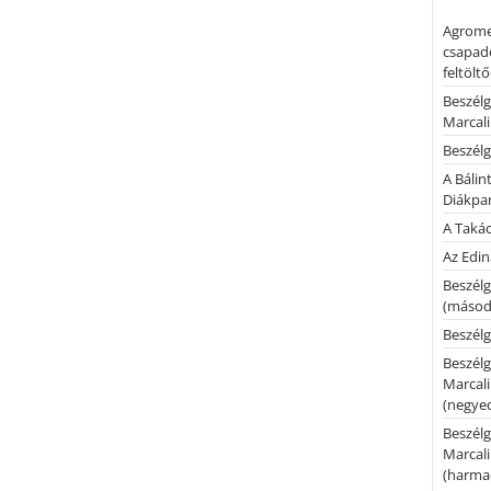
Agrome
csapadé
feltölt
Beszélg
Marcal
Beszélg
A Bálin
Diákpa
A Takác
Az Edi
Beszélg
(másodi
Beszélg
Beszélg
Marcal
(negyed
Beszélg
Marcal
(harmad