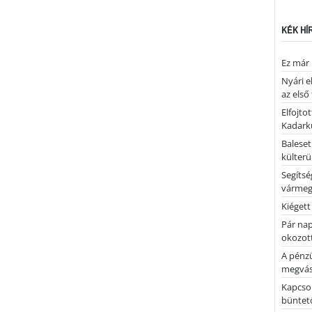
KÉK HÍ
Ez már 
Nyári e
az első
Elfojto
Kadark
Baleset
külterü
Segíts
várme
Kiégett
Pár nap 
okozott
A pénz
megvás
Kapcsol
büntető