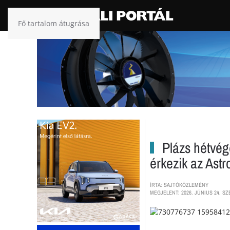
Fő tartalom átugrása
Plázs hétvége
érkezik az Astr
ÍRTA: SAJTÓKÖZLEMÉNY
MEGJELENT: 2026. JÚNIUS 24. SZ