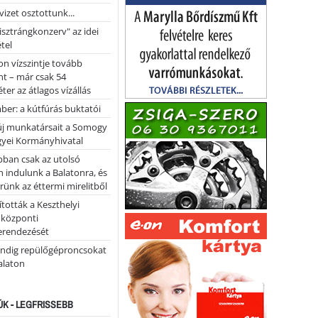
vizet osztottunk...
pisztrángkonzerv" az idei
tel
on vízszintje tovább
t – már csak 54
ter az átlagos vízállás
er: a kútfúrás buktatói
 új munkatársait a Somogy
yei Kormányhivatal
bban csak az utolsó
 indulunk a Balatonra, és
ünk az éttermi mirelitből
tották a Keszthelyi
 központi
erendezését
ndig repülőgéproncsokat
Balaton
ÚK - LEGFRISSEBB