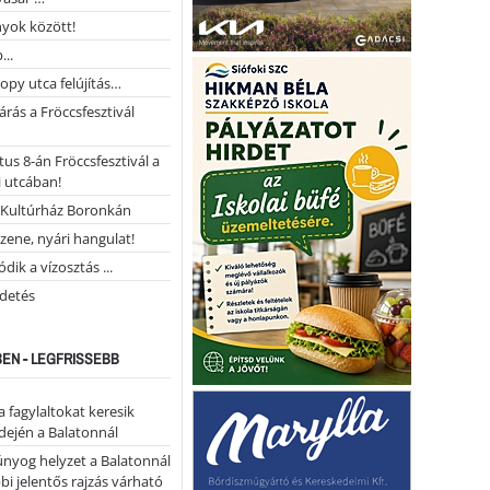
yok között!
...
opy utca felújítás…
árás a Fröccsfesztivál
us 8-án Fröccsfesztivál a
 utcában!
Kultúrház Boronkán
 zene, nyári hangulat!
dik a vízosztás ...
rdetés
EN - LEGFRISSEBB
a fagylaltokat keresik
dején a Balatonnál
nyog helyzet a Balatonnál
bi jelentős rajzás várható