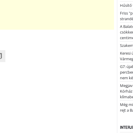
Hűsítő 
Friss "
strandé
A Balat
csökken
centimé
Szakemb
Keresi
Vármeg
G7: úja
percben
nem kér
Megjaví
Kórház
klímab
Még mi
rejt a 
INTERJ