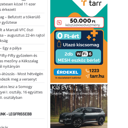
lőzetesen közel 11 ezer
 érkezett
ag – Befutott a tókerülő
y győztese
lt a Marcali VFC őszi
sa – augusztus 22-én rajtol
okság
 – Egy a pálya
Fifty-Fifty győzelem és
as mezőny a Kékszalag
ál nyitányán
n-átúszás - Most hétvégén
ndezik meg a versenyt
atos lesz a Somogy
ei I. osztály, 16 együttes
 II. osztályban
NK - LEGFRISSEBB
vásár …