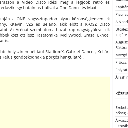
eraszon a Video Disco idézi meg a legjobb retró és
Kapitán
 érkezik egy hatalmas bulival a One Dance és Maxi is.
Piacnap
napján a ONE Nagyszínpadon olyan közönségkedvencek
A Noszl
nny, KKevin, VZS és Belano, akik előtt a K-OSZ Disco
Utcalez
atot. Az Arénát szombaton a hazai trap nagyágyúk veszik
idejére
többek közt ott lesz Hazetomika, Mollywood, Grasa, Ekhoe,
ar is.
Auguszt
Rákóczi
ábbi helyszínen például StadiumX, Gabriel Dancer, Kollár,
Mozgó 
 és Felus gondoskodnak a pörgős hangulatról.
Fröccs,
Folytató
Álláshi
KÖZELB
Ezeket 
hőség i
Árvaszú
– továb