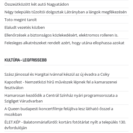
Összeütközött két autó Nagyatádon
Négy település tűzoltói dolgoztak Látrányban a lángok megfékezésén
Toto megint tarolt
Elaludt vezetés közben
Ellenőrzések a biztonságos közlekedésért, elektromos rolleren is.
Felesleges alkatrészeket rendelt azért, hogy utána ellophassa azokat
KULTÚRA - LEGFRISSEBB
Szász Jánossal és Hargitai Ivánnal készül az új évadra a Csiky
Kaposfest - Nemzetközi hírű művészek lépnek fel a kamarazenei
fesztiválon
Hamarosan kezdődik a Centrál Színház nyári programsorozata a
Szigliget Várudvarban
A Queen budapesti koncertfilmje felújítva lesz látható ősszel a
mozikban
ÉLET.KÉP - Balatonmáriafürdő: kortárs fotótárlat nyílt a település 130.
évfordulóján