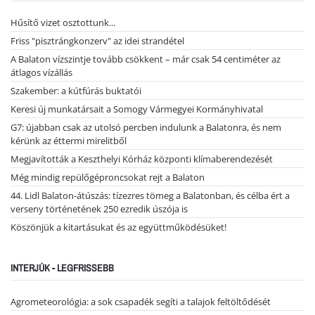
Hűsítő vizet osztottunk...
Friss "pisztrángkonzerv" az idei strandétel
A Balaton vízszintje tovább csökkent – már csak 54 centiméter az
átlagos vízállás
Szakember: a kútfúrás buktatói
Keresi új munkatársait a Somogy Vármegyei Kormányhivatal
G7: újabban csak az utolsó percben indulunk a Balatonra, és nem
kérünk az éttermi mirelitből
Megjavították a Keszthelyi Kórház központi klímaberendezését
Még mindig repülőgéproncsokat rejt a Balaton
44. Lidl Balaton-átúszás: tízezres tömeg a Balatonban, és célba ért a
verseny történetének 250 ezredik úszója is
Köszönjük a kitartásukat és az együttműködésüket!
INTERJÚK - LEGFRISSEBB
Agrometeorológia: a sok csapadék segíti a talajok feltöltődését