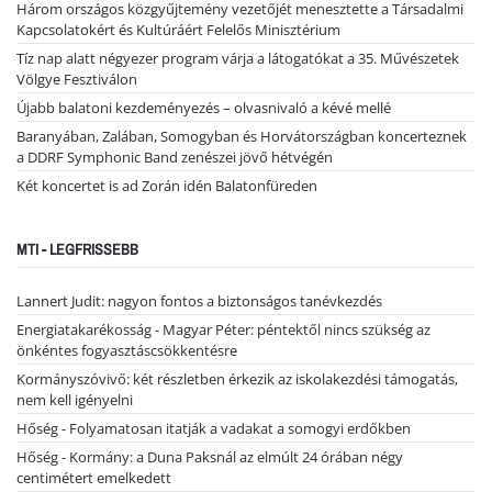
Három országos közgyűjtemény vezetőjét menesztette a Társadalmi
Kapcsolatokért és Kultúráért Felelős Minisztérium
Tíz nap alatt négyezer program várja a látogatókat a 35. Művészetek
Völgye Fesztiválon
Újabb balatoni kezdeményezés – olvasnivaló a kévé mellé
Baranyában, Zalában, Somogyban és Horvátországban koncerteznek
a DDRF Symphonic Band zenészei jövő hétvégén
Két koncertet is ad Zorán idén Balatonfüreden
MTI - LEGFRISSEBB
Lannert Judit: nagyon fontos a biztonságos tanévkezdés
Energiatakarékosság - Magyar Péter: péntektől nincs szükség az
önkéntes fogyasztáscsökkentésre
Kormányszóvivő: két részletben érkezik az iskolakezdési támogatás,
nem kell igényelni
Hőség - Folyamatosan itatják a vadakat a somogyi erdőkben
Hőség - Kormány: a Duna Paksnál az elmúlt 24 órában négy
centimétert emelkedett