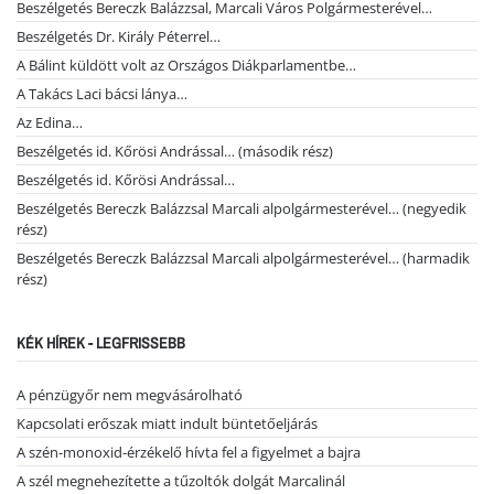
Beszélgetés Bereczk Balázzsal, Marcali Város Polgármesterével…
Beszélgetés Dr. Király Péterrel…
A Bálint küldött volt az Országos Diákparlamentbe…
A Takács Laci bácsi lánya…
Az Edina…
Beszélgetés id. Kőrösi Andrással… (második rész)
Beszélgetés id. Kőrösi Andrással…
Beszélgetés Bereczk Balázzsal Marcali alpolgármesterével… (negyedik
rész)
Beszélgetés Bereczk Balázzsal Marcali alpolgármesterével… (harmadik
rész)
KÉK HÍREK - LEGFRISSEBB
A pénzügyőr nem megvásárolható
Kapcsolati erőszak miatt indult büntetőeljárás
A szén-monoxid-érzékelő hívta fel a figyelmet a bajra
A szél megnehezítette a tűzoltók dolgát Marcalinál