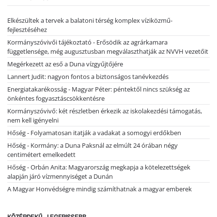
Elkészültek a tervek a balatoni térség komplex víziközmű-
fejlesztéséhez
Kormányszóvivői tájékoztató - Erősödik az agrárkamara
függetlensége, még augusztusban megválaszthatják az NVVH vezetőit
Megérkezett az eső a Duna vízgyűjtőjére
Lannert Judit: nagyon fontos a biztonságos tanévkezdés
Energiatakarékosság - Magyar Péter: péntektől nincs szükség az
önkéntes fogyasztáscsökkentésre
Kormányszóvivő: két részletben érkezik az iskolakezdési támogatás,
nem kell igényelni
Hőség - Folyamatosan itatják a vadakat a somogyi erdőkben
Hőség - Kormány: a Duna Paksnál az elmúlt 24 órában négy
centimétert emelkedett
Hőség - Orbán Anita: Magyarország megkapja a kötelezettségek
alapján járó vízmennyiséget a Dunán
A Magyar Honvédségre mindig számíthatnak a magyar emberek
KÖZÉRDEKŰ - LEGFRISSEBB