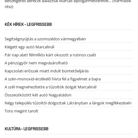
Beszélgetés Bereczk Balázzsal Marcali alpolgármesterével… (harmadik
rész)
KÉK HÍREK - LEGFRISSEBB
Segítségnyújtás a szomszédos vármegyében
Kiégett egy autó Marcalinál
Pár nap alatt félmilliós kárt okozott a rutinos csaló
A pénzügyőr nem megvásárolható
Kapcsolati erőszak miatt indult büntetőeljárás
A szén-monoxid-érzékelő hívta fel a figyelmet a bajra
A szél megnehezítette a tűzoltók dolgát Marcalinál
Összeütközött két autó Nagyatádon
Négy település tűzoltói dolgoztak Látrányban a lángok megfékezésén
Toto megint tarolt
KULTÚRA - LEGFRISSEBB