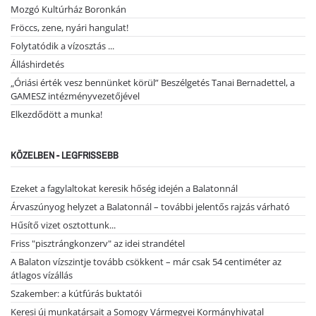
Mozgó Kultúrház Boronkán
Fröccs, zene, nyári hangulat!
Folytatódik a vízosztás ...
Álláshirdetés
„Óriási érték vesz bennünket körül” Beszélgetés Tanai Bernadettel, a
GAMESZ intézményvezetőjével
Elkezdődött a munka!
KÖZELBEN - LEGFRISSEBB
Ezeket a fagylaltokat keresik hőség idején a Balatonnál
Árvaszúnyog helyzet a Balatonnál – további jelentős rajzás várható
Hűsítő vizet osztottunk...
Friss "pisztrángkonzerv" az idei strandétel
A Balaton vízszintje tovább csökkent – már csak 54 centiméter az
átlagos vízállás
Szakember: a kútfúrás buktatói
Keresi új munkatársait a Somogy Vármegyei Kormányhivatal