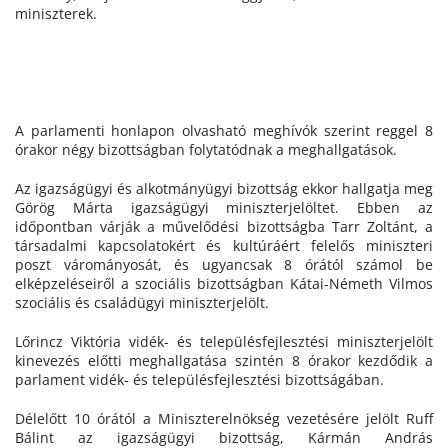
miniszterek.
A parlamenti honlapon olvasható meghívók szerint reggel 8
órakor négy bizottságban folytatódnak a meghallgatások.
Az igazságügyi és alkotmányügyi bizottság ekkor hallgatja meg
Görög Márta igazságügyi miniszterjelöltet. Ebben az
időpontban várják a művelődési bizottságba Tarr Zoltánt, a
társadalmi kapcsolatokért és kultúráért felelős miniszteri
poszt várományosát, és ugyancsak 8 órától számol be
elképzeléseiről a szociális bizottságban Kátai-Németh Vilmos
szociális és családügyi miniszterjelölt.
Lőrincz Viktória vidék- és településfejlesztési miniszterjelölt
kinevezés előtti meghallgatása szintén 8 órakor kezdődik a
parlament vidék- és településfejlesztési bizottságában.
Délelőtt 10 órától a Miniszterelnökség vezetésére jelölt Ruff
Bálint az igazságügyi bizottság, Kármán András