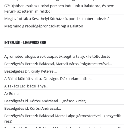
G7: újabban csak az utolsó percben indulunk a Balatonra, és nem
kérünk az éttermi mirelitből
Megjavították a Keszthelyi Kórház központi klímaberendezését
Még mindig repülőgéproncsokat rejt a Balaton
INTERJÚK - LEGFRISSEBB
Agrometeorológia: a sok csapadék segíti a talajok feltöltődését
Beszélgetés Bereczk Balázzsal, Marcali Város Polgármesterével…
Beszélgetés Dr. Király Péterrel…
A Bálint küldött volt az Országos Diákparlamentbe…
A Takács Laci bácsi lánya…
Az Edina…
Beszélgetés id. Kőrösi Andrással… (második rész)
Beszélgetés id. Kőrösi Andrással…
Beszélgetés Bereczk Balázzsal Marcali alpolgármesterével… (negyedik
rész)