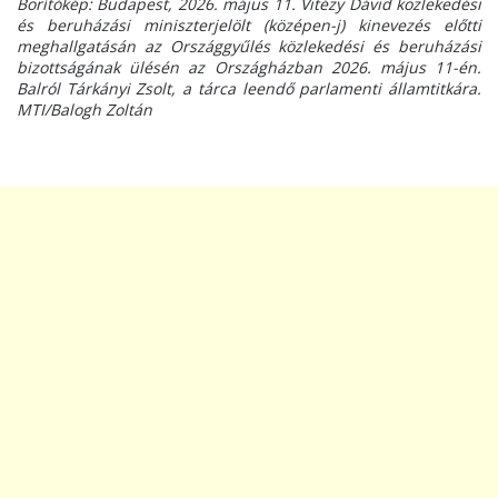
Borítókép: Budapest, 2026. május 11. Vitézy Dávid közlekedési
és beruházási miniszterjelölt (középen-j) kinevezés előtti
meghallgatásán az Országgyűlés közlekedési és beruházási
bizottságának ülésén az Országházban 2026. május 11-én.
Balról Tárkányi Zsolt, a tárca leendő parlamenti államtitkára.
MTI/Balogh Zoltán