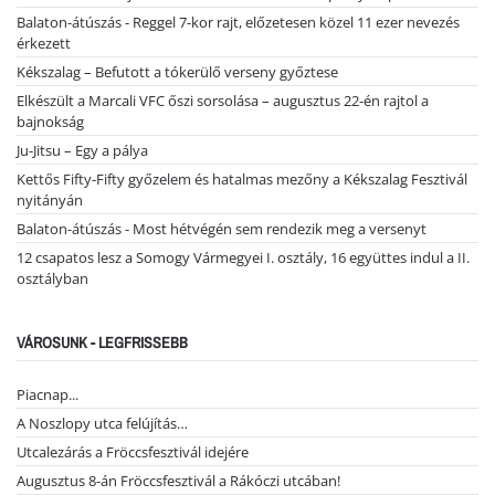
Balaton-átúszás - Reggel 7-kor rajt, előzetesen közel 11 ezer nevezés
érkezett
Kékszalag – Befutott a tókerülő verseny győztese
Elkészült a Marcali VFC őszi sorsolása – augusztus 22-én rajtol a
bajnokság
Ju-Jitsu – Egy a pálya
Kettős Fifty-Fifty győzelem és hatalmas mezőny a Kékszalag Fesztivál
nyitányán
Balaton-átúszás - Most hétvégén sem rendezik meg a versenyt
12 csapatos lesz a Somogy Vármegyei I. osztály, 16 együttes indul a II.
osztályban
VÁROSUNK - LEGFRISSEBB
Piacnap...
A Noszlopy utca felújítás…
Utcalezárás a Fröccsfesztivál idejére
Augusztus 8-án Fröccsfesztivál a Rákóczi utcában!