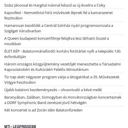
Szász Jánossal és Hargitai Ivánnal készül az új évadra a Csiky
Kaposfest - Nemzetközi hírű művészek lépnek fel a kamarazenei
fesztiválon
Hamarosan kezdődik a Centrál Színház nyári programsorozata a
Szigliget Várudvarban
A Queen budapesti koncertfilmje felújítva lesz látható ősszel a
mozikban
ÉLET.KÉP - Balatonmáriafürdő: kortárs fotótárlat nyílt a település 130.
évfordulóján
Három országos közgyűjtemény vezetőjét menesztette a Társadalmi
Kapcsolatokért és Kultúráért Felelős Minisztérium
Tíz nap alatt négyezer program várja a látogatókat a 35. Művészetek
Völgye Fesztiválon
Újabb balatoni kezdeményezés – olvasnivaló a kévé mellé
Baranyában, Zalában, Somogyban és Horvátországban koncerteznek
a DDRF Symphonic Band zenészei jövő hétvégén
Két koncertet is ad Zorán idén Balatonfüreden
MTI - LEGFRISSEBB