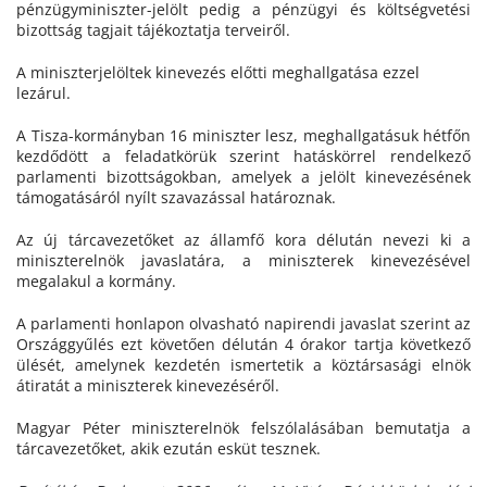
pénzügyminiszter-jelölt pedig a pénzügyi és költségvetési
bizottság tagjait tájékoztatja terveiről.
A miniszterjelöltek kinevezés előtti meghallgatása ezzel
lezárul.
A Tisza-kormányban 16 miniszter lesz, meghallgatásuk hétfőn
kezdődött a feladatkörük szerint hatáskörrel rendelkező
parlamenti bizottságokban, amelyek a jelölt kinevezésének
támogatásáról nyílt szavazással határoznak.
Az új tárcavezetőket az államfő kora délután nevezi ki a
miniszterelnök javaslatára, a miniszterek kinevezésével
megalakul a kormány.
A parlamenti honlapon olvasható napirendi javaslat szerint az
Országgyűlés ezt követően délután 4 órakor tartja következő
ülését, amelynek kezdetén ismertetik a köztársasági elnök
átiratát a miniszterek kinevezéséről.
Magyar Péter miniszterelnök felszólalásában bemutatja a
tárcavezetőket, akik ezután esküt tesznek.