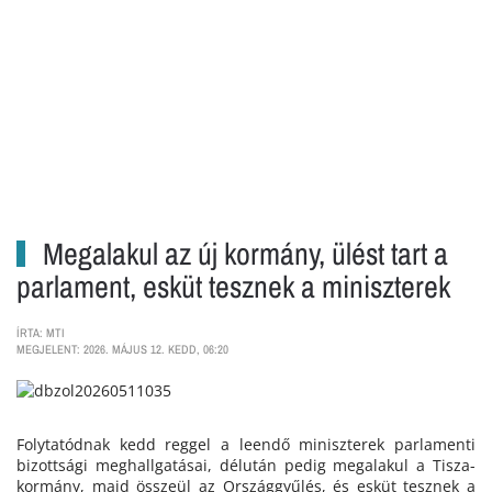
Megalakul az új kormány, ülést tart a
parlament, esküt tesznek a miniszterek
ÍRTA: MTI
MEGJELENT: 2026. MÁJUS 12. KEDD, 06:20
Folytatódnak kedd reggel a leendő miniszterek parlamenti
bizottsági meghallgatásai, délután pedig megalakul a Tisza-
kormány, majd összeül az Országgyűlés, és esküt tesznek a