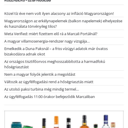
Közel tíz éve nem volt ilyen alacsony az infláció Magyarországon!
Magyarországon az erkélynapelemek (balkon napelemek) elhelyezése
és használata törvényileg tilos?
Meta Verified: miért fizettem elő rá a Marcali Portálnál?
A magyar villamosenergia-rendszer nagy vizsgája…
Emelkedik a Duna Paksnál – a friss vízügyi adatok már óvatos
bizakodásra adnak okot
Az országos tisztifőorvos meghosszabbította a harmadfokú
hőségriasztást
Nem a magyar folyók jelentik a megoldást
Változik az ügyfélfogadási rend a hőségriasztás miatt
Az utolsó paksi turbina még mindig termel…
Az ügyfélfogadás 11:00 órakor befejeződik Marcaliban