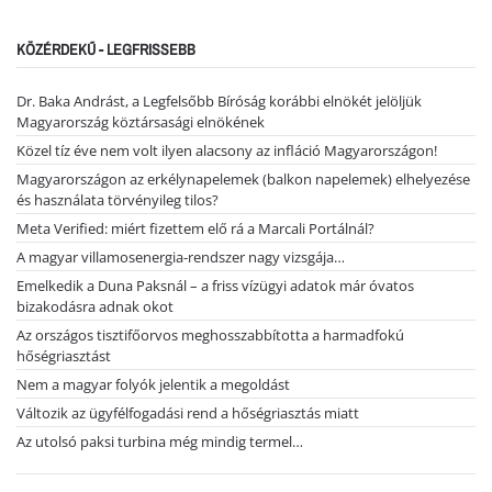
KÖZÉRDEKŰ - LEGFRISSEBB
Dr. Baka Andrást, a Legfelsőbb Bíróság korábbi elnökét jelöljük
Magyarország köztársasági elnökének
Közel tíz éve nem volt ilyen alacsony az infláció Magyarországon!
Magyarországon az erkélynapelemek (balkon napelemek) elhelyezése
és használata törvényileg tilos?
Meta Verified: miért fizettem elő rá a Marcali Portálnál?
A magyar villamosenergia-rendszer nagy vizsgája…
Emelkedik a Duna Paksnál – a friss vízügyi adatok már óvatos
bizakodásra adnak okot
Az országos tisztifőorvos meghosszabbította a harmadfokú
hőségriasztást
Nem a magyar folyók jelentik a megoldást
Változik az ügyfélfogadási rend a hőségriasztás miatt
Az utolsó paksi turbina még mindig termel…