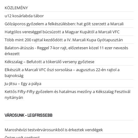
KÖZLEMÉNY
u12 kosárlabda tábor
Gólzáporos győzelem a felkészülésben: hat gólt szerzett a Marcali
Hatgólos vereséggel búcsúzott a Magyar Kupától a Marcali VFC
Több mint 200 rajttal kezdődött a IV. Marcali Kupa Gyótapusztán
Balaton-átúszás - Reggel 7-kor rajt, előzetesen közel 11 ezer nevezés
érkezett
Kékszalag – Befutott a tókerülő verseny győztese
Elkészült a Marcali VFC őszi sorsolása – augusztus 22-én rajtol a
bajnokság
Ju-Jitsu – Egy a pálya
Kettős Fifty-Fifty győzelem és hatalmas mezőny a Kékszalag Fesztivál
nyitányán
VÁROSUNK - LEGFRISSEBB
Maroshévízi testvérvárosunkból is érkeztek vendégek
Öröm volt segíteni!