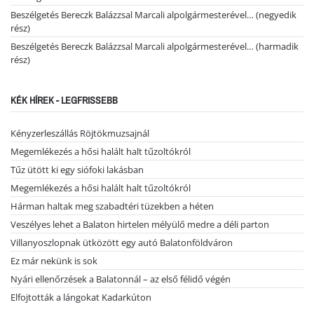
Beszélgetés Bereczk Balázzsal Marcali alpolgármesterével… (negyedik
rész)
Beszélgetés Bereczk Balázzsal Marcali alpolgármesterével… (harmadik
rész)
KÉK HÍREK - LEGFRISSEBB
Kényzerleszállás Röjtökmuzsajnál
Megemlékezés a hősi halált halt tűzoltókról
Tűz ütött ki egy siófoki lakásban
Megemlékezés a hősi halált halt tűzoltókról
Hárman haltak meg szabadtéri tüzekben a héten
Veszélyes lehet a Balaton hirtelen mélyülő medre a déli parton
Villanyoszlopnak ütközött egy autó Balatonföldváron
Ez már nekünk is sok
Nyári ellenőrzések a Balatonnál – az első félidő végén
Elfojtották a lángokat Kadarkúton