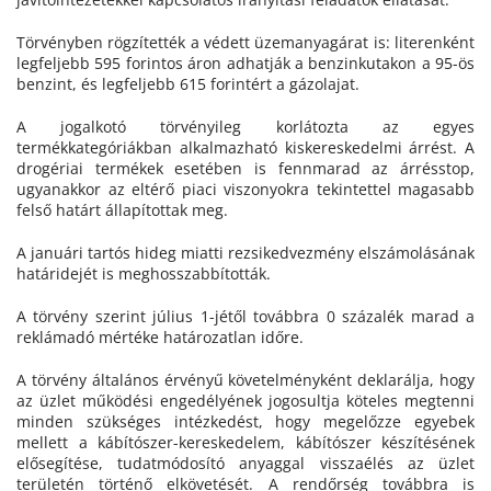
Törvényben rögzítették a védett üzemanyagárat is: literenként
legfeljebb 595 forintos áron adhatják a benzinkutakon a 95-ös
benzint, és legfeljebb 615 forintért a gázolajat.
A jogalkotó törvényileg korlátozta az egyes
termékkategóriákban alkalmazható kiskereskedelmi árrést. A
drogériai termékek esetében is fennmarad az árrésstop,
ugyanakkor az eltérő piaci viszonyokra tekintettel magasabb
felső határt állapítottak meg.
A januári tartós hideg miatti rezsikedvezmény elszámolásának
határidejét is meghosszabbították.
A törvény szerint július 1-jétől továbbra 0 százalék marad a
reklámadó mértéke határozatlan időre.
A törvény általános érvényű követelményként deklarálja, hogy
az üzlet működési engedélyének jogosultja köteles megtenni
minden szükséges intézkedést, hogy megelőzze egyebek
mellett a kábítószer-kereskedelem, kábítószer készítésének
elősegítése, tudatmódosító anyaggal visszaélés az üzlet
területén történő elkövetését. A rendőrség továbbra is