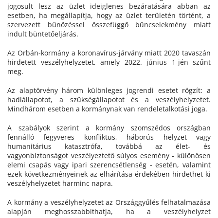
jogosult lesz az üzlet ideiglenes bezáratására abban az
esetben, ha megállapítja, hogy az üzlet területén történt, a
szervezett bűnözéssel összefüggő bűncselekmény miatt
indult büntetőeljárás.
Az Orbán-kormány a koronavírus-járvány miatt 2020 tavaszán
hirdetett veszélyhelyzetet, amely 2022. június 1-jén szűnt
meg.
Az alaptörvény három különleges jogrendi esetet rögzít: a
hadiállapotot, a szükségállapotot és a veszélyhelyzetet.
Mindhárom esetben a kormánynak van rendeletalkotási joga.
A szabályok szerint a kormány szomszédos országban
fennálló fegyveres konfliktus, háborús helyzet vagy
humanitárius katasztrófa, továbbá az élet- és
vagyonbiztonságot veszélyeztető súlyos esemény - különösen
elemi csapás vagy ipari szerencsétlenség - esetén, valamint
ezek következményeinek az elhárítása érdekében hirdethet ki
veszélyhelyzetet harminc napra.
A kormány a veszélyhelyzetet az Országgyűlés felhatalmazása
alapján meghosszabbíthatja, ha a veszélyhelyzet