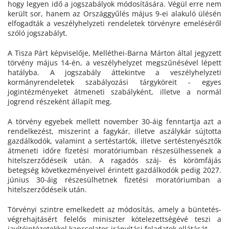
hogy legyen idő a jogszabályok módosítására. Végül erre nem
került sor, hanem az Országgyűlés május 9-ei alakuló ülésén
elfogadták a veszélyhelyzeti rendeletek törvényre emeléséről
szóló jogszabályt.
A Tisza Párt képviselője, Melléthei-Barna Márton által jegyzett
törvény május 14-én, a veszélyhelyzet megszűnésével lépett
hatályba. A jogszabály áttekintve a veszélyhelyzeti
kormányrendeletek szabályozási tárgyköreit - egyes
jogintézményeket átmeneti szabályként, illetve a normál
jogrend részeként állapít meg.
A törvény egyebek mellett november 30-áig fenntartja azt a
rendelkezést, miszerint a fagykár, illetve aszálykár sújtotta
gazdálkodók, valamint a sertéstartók, illetve sertéstenyésztők
átmeneti időre fizetési moratóriumban részesülhessenek a
hitelszerződéseik után. A ragadós száj- és körömfájás
betegség következményeivel érintett gazdálkodók pedig 2027.
június 30-áig részesülhetnek fizetési moratóriumban a
hitelszerződéseik után.
Törvényi szintre emelkedett az módosítás, amely a büntetés-
végrehajtásért felelős miniszter kötelezettségévé teszi a
javítóintézetekkel kapcsolatos irányítási feladatok ellátását.