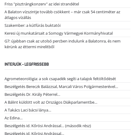
Friss "pisztrángkonzerv" az idei strandétel
A Balaton vízszintje tovább csökkent – már csak 54 centiméter az
átlagos vízállás
Szakember: a kútfúrás buktatói
Keresi új munkatársait a Somogy Vármegyei Kormányhivatal
G7: újabban csak az utolsó percben indulunk a Balatonra, és nem
kérünk az éttermi mirelitből
INTERJÚK - LEGFRISSEBB
Agrometeorológia: a sok csapadék segíti a talajok feltöltődését
Beszélgetés Bereczk Balázzsal, Marcali Város Polgármesterével…
Beszélgetés Dr. Király Péterrel…
A Bálint küldött volt az Országos Diákparlamentbe…
A Takács Laci bácsi lánya…
Az Edina…
Beszélgetés id. Kőrösi Andrással… (második rész)
Beszélgetés id. Kőrösi Andrással…