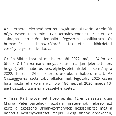
Az interneten elérhető nemzeti jogtár adatai szerint az elmúlt
négy évben több mint 170 kormányrendelet született az
"Ukrajna területén fennálló fegyveres konfliktusra és
humanitárius katasztrófára" tekintettel kihirdetett
veszélyhelyzetre hivatkozva.
Orbán Viktor korábbi miniszterelnök 2022. május 24-én, az
ötödik Orbán-kormány megalakulása napján jelentette be,
hogy éjféltől háborús veszélyhelyzetet hirdet a kormány a
2022. február 24-én kitört orosz-ukrán háború miatt. Az
Országgyűlés azóta több alkalommal, legutóbb 2025 őszén
hatalmazta fel a kormányt, hogy 180 nappal, 2026. május 13-
áig hosszabbítsa meg a veszélyhelyzetet.
A Tisza Párt győzelmét hozó április 12-ei választás után
Magyar Péter pártelnök - azóta miniszterelnök - először azt
kérte a leköszönő Orbán-kormánytól: hosszabbítsa meg a
háborús veszélyhelyzetet május 31-éig annak érdekében,