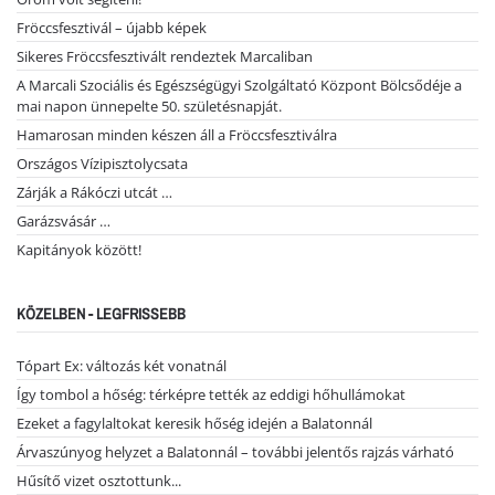
Fröccsfesztivál – újabb képek
Sikeres Fröccsfesztivált rendeztek Marcaliban
A Marcali Szociális és Egészségügyi Szolgáltató Központ Bölcsődéje a
mai napon ünnepelte 50. születésnapját.
Hamarosan minden készen áll a Fröccsfesztiválra
Országos Vízipisztolycsata
Zárják a Rákóczi utcát …
Garázsvásár …
Kapitányok között!
KÖZELBEN - LEGFRISSEBB
Tópart Ex: változás két vonatnál
Így tombol a hőség: térképre tették az eddigi hőhullámokat
Ezeket a fagylaltokat keresik hőség idején a Balatonnál
Árvaszúnyog helyzet a Balatonnál – további jelentős rajzás várható
Hűsítő vizet osztottunk...