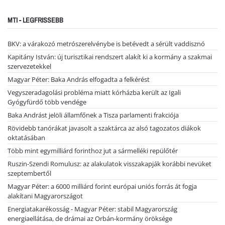
MTI - LEGFRISSEBB
BKV: a várakozó metrószerelvénybe is betévedt a sérült vaddisznó
Kapitány István: új turisztikai rendszert alakít ki a kormány a szakmai
szervezetekkel
Magyar Péter: Baka András elfogadta a felkérést
Vegyszeradagolási probléma miatt kórházba került az Igali
Gyógyfürdő több vendége
Baka Andrást jelöli államfőnek a Tisza parlamenti frakciója
Rövidebb tanórákat javasolt a szaktárca az alsó tagozatos diákok
oktatásában
Több mint egymilliárd forinthoz jut a sármelléki repülőtér
Ruszin-Szendi Romulusz: az alakulatok visszakapják korábbi nevüket
szeptembertől
Magyar Péter: a 6000 milliárd forint európai uniós forrás át fogja
alakítani Magyarországot
Energiatakarékosság - Magyar Péter: stabil Magyarország
energiaellátása, de drámai az Orbán-kormány öröksége