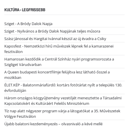
KULTÚRA - LEGFRISSEBB
Sziget - A Bródy Dalok Napja
Sziget - Nyilvános a Bródy Dalok Napjának teljes műsora
Szász Jánossal és Hargitai Ivánnal készül az új évadra a Csiky
Kaposfest - Nemzetközi hírű művészek lépnek fel a kamarazenei
fesztiválon
Hamarosan kezdődik a Centrál Színház nyári programsorozata a
Szigliget Várudvarban
A Queen budapesti koncertfilmje felújítva lesz látható ősszel a
mozikban
ÉLET.KÉP - Balatonmáriafürdő: kortárs fotótárlat nyílt a település 130.
évfordulóján
Három országos közgyűjtemény vezetőjét menesztette a Társadalmi
Kapcsolatokért és Kultúráért Felelős Minisztérium
Tíz nap alatt négyezer program várja a látogatókat a 35. Művészetek
Völgye Fesztiválon
Újabb balatoni kezdeményezés – olvasnivaló a kévé mellé