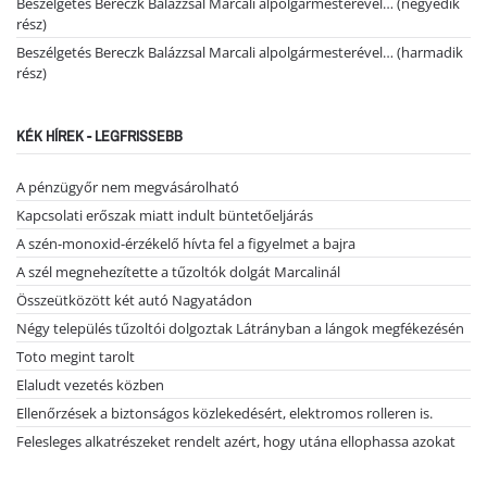
Beszélgetés Bereczk Balázzsal Marcali alpolgármesterével… (negyedik
rész)
Beszélgetés Bereczk Balázzsal Marcali alpolgármesterével… (harmadik
rész)
KÉK HÍREK - LEGFRISSEBB
A pénzügyőr nem megvásárolható
Kapcsolati erőszak miatt indult büntetőeljárás
A szén-monoxid-érzékelő hívta fel a figyelmet a bajra
A szél megnehezítette a tűzoltók dolgát Marcalinál
Összeütközött két autó Nagyatádon
Négy település tűzoltói dolgoztak Látrányban a lángok megfékezésén
Toto megint tarolt
Elaludt vezetés közben
Ellenőrzések a biztonságos közlekedésért, elektromos rolleren is.
Felesleges alkatrészeket rendelt azért, hogy utána ellophassa azokat