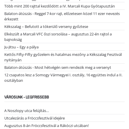
Több mint 200 rajttal kezdődött a IV. Marcali Kupa Gyótapusztán
Balaton-átúszás - Reggel 7-kor rajt, előzetesen közel 11 ezer nevezés
érkezett
Kékszalag – Befutott a tókerülő verseny győztese
Elkészült a Marcali VFC őszi sorsolása – augusztus 22-én rajtol a
bajnokság
Ju-Jitsu – Egy a pálya
Kettős Fifty-Fifty győzelem és hatalmas mezőny a Kékszalag Fesztivál
nyitányán
Balaton-átúszás - Most hétvégén sem rendezik meg a versenyt
12 csapatos lesz a Somogy Vármegyei I. osztály, 16 együttes indul a II.
osztályban
VÁROSUNK - LEGFRISSEBB
A Noszlopy utca felújítás…
Utcalezárás a Fröccsfesztivál idejére
Augusztus 8-án Fröccsfesztivál a Rákóczi utcában!