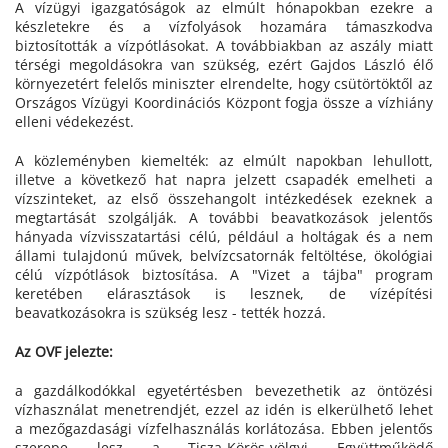
A vízügyi igazgatóságok az elmúlt hónapokban ezekre a
készletekre és a vízfolyások hozamára támaszkodva
biztosították a vízpótlásokat. A továbbiakban az aszály miatt
térségi megoldásokra van szükség, ezért Gajdos László élő
környezetért felelős miniszter elrendelte, hogy csütörtöktől az
Országos Vízügyi Koordinációs Központ fogja össze a vízhiány
elleni védekezést.
A közleményben kiemelték: az elmúlt napokban lehullott,
illetve a következő hat napra jelzett csapadék emelheti a
vízszinteket, az első összehangolt intézkedések ezeknek a
megtartását szolgálják. A további beavatkozások jelentős
hányada vízvisszatartási célú, például a holtágak és a nem
állami tulajdonú művek, belvízcsatornák feltöltése, ökológiai
célú vízpótlások biztosítása. A "Vizet a tájba" program
keretében elárasztások is lesznek, de vízépítési
beavatkozásokra is szükség lesz - tették hozzá.
Az OVF jelezte:
a gazdálkodókkal egyetértésben bevezethetik az öntözési
vízhasználat menetrendjét, ezzel az idén is elkerülhető lehet
a mezőgazdasági vízfelhasználás korlátozása. Ebben jelentős
szerepe lesz a Tisza-Körös-völgyi Együttműködő