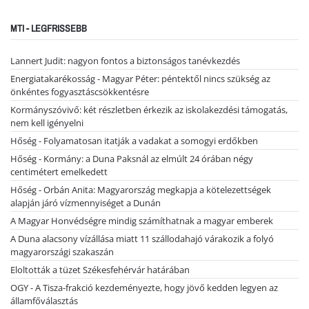
MTI - LEGFRISSEBB
Lannert Judit: nagyon fontos a biztonságos tanévkezdés
Energiatakarékosság - Magyar Péter: péntektől nincs szükség az
önkéntes fogyasztáscsökkentésre
Kormányszóvivő: két részletben érkezik az iskolakezdési támogatás,
nem kell igényelni
Hőség - Folyamatosan itatják a vadakat a somogyi erdőkben
Hőség - Kormány: a Duna Paksnál az elmúlt 24 órában négy
centimétert emelkedett
Hőség - Orbán Anita: Magyarország megkapja a kötelezettségek
alapján járó vízmennyiséget a Dunán
A Magyar Honvédségre mindig számíthatnak a magyar emberek
A Duna alacsony vízállása miatt 11 szállodahajó várakozik a folyó
magyarországi szakaszán
Eloltották a tüzet Székesfehérvár határában
OGY - A Tisza-frakció kezdeményezte, hogy jövő kedden legyen az
államfőválasztás