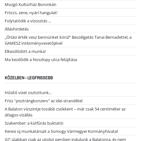
Mozgó Kultúrház Boronkán
Fröccs, zene, nyári hangulat!
Folytatódik a vízosztás ...
Álláshirdetés
„Óriási érték vesz bennünket körül” Beszélgetés Tanai Bernadettel, a
GAMESZ intézményvezetőjével
Elkezdődött a munka!
Ma kezdődik a Noszlopy utca felújítása
KÖZELBEN - LEGFRISSEBB
Hűsítő vizet osztottunk...
Friss "pisztrángkonzerv" az idei strandétel
A Balaton vízszintje tovább csökkent – már csak 54 centiméter az
átlagos vízállás
Szakember: a kútfúrás buktatói
Keresi új munkatársait a Somogy Vármegyei Kormányhivatal
G7: újabban csak az utolsó percben indulunk a Balatonra, és nem