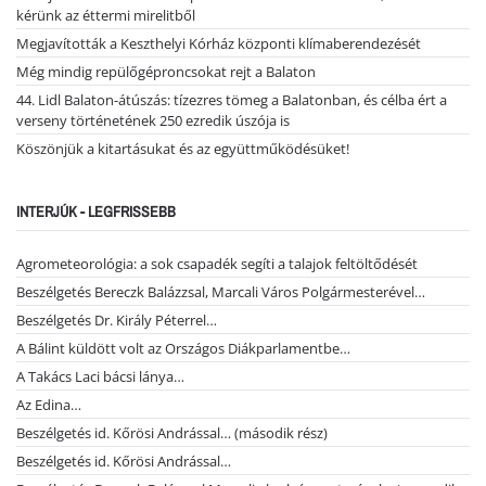
kérünk az éttermi mirelitből
Megjavították a Keszthelyi Kórház központi klímaberendezését
Még mindig repülőgéproncsokat rejt a Balaton
44. Lidl Balaton-átúszás: tízezres tömeg a Balatonban, és célba ért a
verseny történetének 250 ezredik úszója is
Köszönjük a kitartásukat és az együttműködésüket!
INTERJÚK - LEGFRISSEBB
Agrometeorológia: a sok csapadék segíti a talajok feltöltődését
Beszélgetés Bereczk Balázzsal, Marcali Város Polgármesterével…
Beszélgetés Dr. Király Péterrel…
A Bálint küldött volt az Országos Diákparlamentbe…
A Takács Laci bácsi lánya…
Az Edina…
Beszélgetés id. Kőrösi Andrással… (második rész)
Beszélgetés id. Kőrösi Andrással…