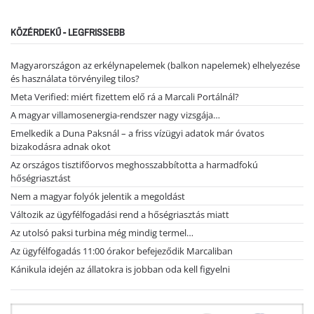
KÖZÉRDEKŰ - LEGFRISSEBB
Magyarországon az erkélynapelemek (balkon napelemek) elhelyezése
és használata törvényileg tilos?
Meta Verified: miért fizettem elő rá a Marcali Portálnál?
A magyar villamosenergia-rendszer nagy vizsgája…
Emelkedik a Duna Paksnál – a friss vízügyi adatok már óvatos
bizakodásra adnak okot
Az országos tisztifőorvos meghosszabbította a harmadfokú
hőségriasztást
Nem a magyar folyók jelentik a megoldást
Változik az ügyfélfogadási rend a hőségriasztás miatt
Az utolsó paksi turbina még mindig termel…
Az ügyfélfogadás 11:00 órakor befejeződik Marcaliban
Kánikula idején az állatokra is jobban oda kell figyelni