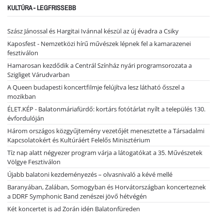
KULTÚRA - LEGFRISSEBB
Szász Jánossal és Hargitai Ivánnal készül az új évadra a Csiky
Kaposfest - Nemzetközi hírű művészek lépnek fel a kamarazenei
fesztiválon
Hamarosan kezdődik a Centrál Színház nyári programsorozata a
Szigliget Várudvarban
A Queen budapesti koncertfilmje felújítva lesz látható ősszel a
mozikban
ÉLET.KÉP - Balatonmáriafürdő: kortárs fotótárlat nyílt a település 130.
évfordulóján
Három országos közgyűjtemény vezetőjét menesztette a Társadalmi
Kapcsolatokért és Kultúráért Felelős Minisztérium
Tíz nap alatt négyezer program várja a látogatókat a 35. Művészetek
Völgye Fesztiválon
Újabb balatoni kezdeményezés – olvasnivaló a kévé mellé
Baranyában, Zalában, Somogyban és Horvátországban koncerteznek
a DDRF Symphonic Band zenészei jövő hétvégén
Két koncertet is ad Zorán idén Balatonfüreden