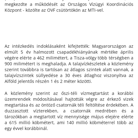
megkezdte a működését az Országos Vízügyi Koordinációs
Központ - közölte az OVF csütörtökön az MTI-vel.
Az intézkedés indoklásaként kifejtették: Magyarországon az
elmúlt 5 év halmozott csapadékhiányának mértéke április
végére elérte a 462 milimétert, a Tisza-völgy több térségben a
900 milimétert is meghaladja. A talajvízkészletek a közlemény
szerint továbbra is tartósan az átlagos szintek alatt vannak, a
talajvízszintek süllyedése a 30 éves átlaghoz viszonyítva az
Alföld jelentős részén 1 és 2 méter közötti.
A közlemény szerint az őszi-téli vízmegtartást a korábbi
üzemrendek módosításával hajtották végre az érkező vizek
megtartása és az öntöző csatornák téli feltöltése érdekében. A
duzzasztott vízterekben, a csatornák medrében és a
tározókban a megtartott víz mennyisége május elejére elérte
a 615 millió köbmétert, ami 140 millió köbméterrel több az
egy évvel korábbinál.