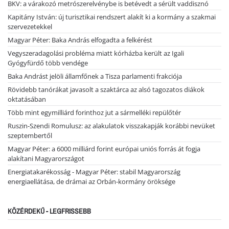
BKV: a várakozó metrószerelvénybe is betévedt a sérült vaddisznó
Kapitány István: új turisztikai rendszert alakít ki a kormány a szakmai
szervezetekkel
Magyar Péter: Baka András elfogadta a felkérést
Vegyszeradagolási probléma miatt kórházba került az Igali
Gyógyfürdő több vendége
Baka Andrást jelöli államfőnek a Tisza parlamenti frakciója
Rövidebb tanórákat javasolt a szaktárca az alsó tagozatos diákok
oktatásában
Több mint egymilliárd forinthoz jut a sármelléki repülőtér
Ruszin-Szendi Romulusz: az alakulatok visszakapják korábbi nevüket
szeptembertől
Magyar Péter: a 6000 milliárd forint európai uniós forrás át fogja
alakítani Magyarországot
Energiatakarékosság - Magyar Péter: stabil Magyarország
energiaellátása, de drámai az Orbán-kormány öröksége
KÖZÉRDEKŰ - LEGFRISSEBB