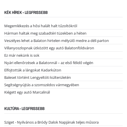
KÉK HÍREK - LEGFRISSEBB
Megemlékezés a hősi halált halt tűzoltókról
Hárman haltak meg szabadtéri tüzekben a héten
Veszélyes lehet a Balaton hirtelen mélyülő medre a déli parton
Villanyoszlopnak ütközött egy autó Balatonföldváron
Ez már nekünk is sok
Nyári ellenőrzések a Balatonnál – az első félidő végén
Elfojtották a lángokat Kadarkúton
Baleset történt Lengyeltóti külterületén
Segítségnyújtás a szomszédos vármegyében
Kiégett egy autó Marcalinál
KULTÚRA - LEGFRISSEBB
Sziget - Nyilvános a Bródy Dalok Napjának teljes műsora