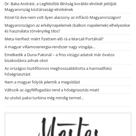
Dr. Baka Andrást, a Legfelsőbb Bíróság korábbi elnökét jelöljük
Magyarország köztársasági elnökének
Közel tíz éve nem volt ilyen alacsony az infláció Magyarországon!
Magyarországon az erkélynapelemek (balkon napelemek) elhelyezése
és használata törvényileg tilos?
Meta Verified: miért fizettem elő rá a Marcali Portálnál?
A magyar villamosenergia-rendszer nagy vizsgája…
Emelkedik a Duna Paksnál – a friss vízügyi adatok már óvatos
bizakodásra adnak okot
Az országos tisztifőorvos meghosszabbította a harmadfokú
hőségriasztást
Nem a magyar folyók jelentik a megoldást
Változik az ügyfélfogadási rend a hőségriasztás miatt
Az utolsó paksi turbina még mindig termel…