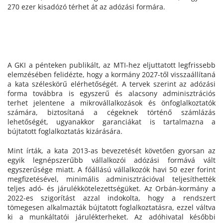
270 ezer kisadózó térhet át az adózási formára.
A GKI a pénteken publikált, az MTI-hez eljuttatott legfrissebb
elemzésében felidézte, hogy a kormány 2027-től visszaállítaná
a kata széleskörű elérhetőségét. A tervek szerint az adózási
forma továbbra is egyszerű és alacsony adminisztrációs
terhet jelentene a mikrovállalkozások és önfoglalkoztatók
számára, biztosítaná a cégeknek történő számlázás
lehetőségét, ugyanakkor garanciákat is tartalmazna a
bújtatott foglalkoztatás kizárására.
Mint írták, a kata 2013-as bevezetését követően gyorsan az
egyik legnépszerűbb vállalkozói adózási formává vált
egyszerűsége miatt. A főállású vállalkozók havi 50 ezer forint
megfizetésével, minimális adminisztrációval teljesíthették
teljes adó- és járulékkötelezettségüket. Az Orbán-kormány a
2022-es szigorítást azzal indokolta, hogy a rendszert
tömegesen alkalmazták bújtatott foglalkoztatásra, ezzel váltva
ki a munkáltatói járulékterheket. Az adóhivatal későbbi