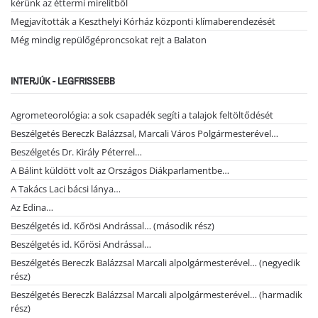
kérünk az éttermi mirelitből
Megjavították a Keszthelyi Kórház központi klímaberendezését
Még mindig repülőgéproncsokat rejt a Balaton
INTERJÚK - LEGFRISSEBB
Agrometeorológia: a sok csapadék segíti a talajok feltöltődését
Beszélgetés Bereczk Balázzsal, Marcali Város Polgármesterével…
Beszélgetés Dr. Király Péterrel…
A Bálint küldött volt az Országos Diákparlamentbe…
A Takács Laci bácsi lánya…
Az Edina…
Beszélgetés id. Kőrösi Andrással… (második rész)
Beszélgetés id. Kőrösi Andrással…
Beszélgetés Bereczk Balázzsal Marcali alpolgármesterével… (negyedik
rész)
Beszélgetés Bereczk Balázzsal Marcali alpolgármesterével… (harmadik
rész)