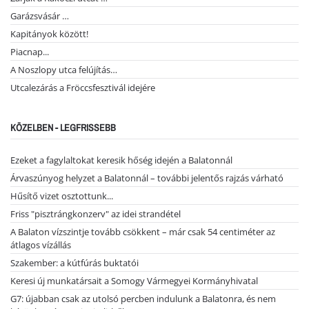
Garázsvásár …
Kapitányok között!
Piacnap...
A Noszlopy utca felújítás…
Utcalezárás a Fröccsfesztivál idejére
KÖZELBEN - LEGFRISSEBB
Ezeket a fagylaltokat keresik hőség idején a Balatonnál
Árvaszúnyog helyzet a Balatonnál – további jelentős rajzás várható
Hűsítő vizet osztottunk...
Friss "pisztrángkonzerv" az idei strandétel
A Balaton vízszintje tovább csökkent – már csak 54 centiméter az
átlagos vízállás
Szakember: a kútfúrás buktatói
Keresi új munkatársait a Somogy Vármegyei Kormányhivatal
G7: újabban csak az utolsó percben indulunk a Balatonra, és nem