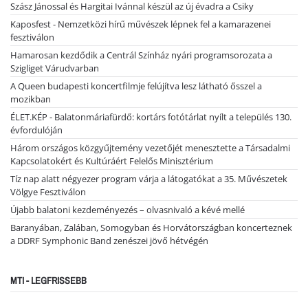
Szász Jánossal és Hargitai Ivánnal készül az új évadra a Csiky
Kaposfest - Nemzetközi hírű művészek lépnek fel a kamarazenei
fesztiválon
Hamarosan kezdődik a Centrál Színház nyári programsorozata a
Szigliget Várudvarban
A Queen budapesti koncertfilmje felújítva lesz látható ősszel a
mozikban
ÉLET.KÉP - Balatonmáriafürdő: kortárs fotótárlat nyílt a település 130.
évfordulóján
Három országos közgyűjtemény vezetőjét menesztette a Társadalmi
Kapcsolatokért és Kultúráért Felelős Minisztérium
Tíz nap alatt négyezer program várja a látogatókat a 35. Művészetek
Völgye Fesztiválon
Újabb balatoni kezdeményezés – olvasnivaló a kévé mellé
Baranyában, Zalában, Somogyban és Horvátországban koncerteznek
a DDRF Symphonic Band zenészei jövő hétvégén
MTI - LEGFRISSEBB