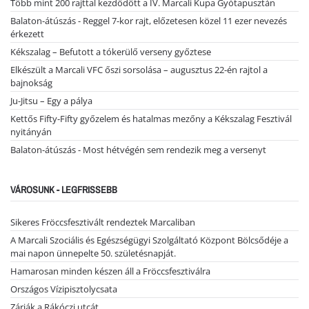
Több mint 200 rajttal kezdődött a IV. Marcali Kupa Gyótapusztán
Balaton-átúszás - Reggel 7-kor rajt, előzetesen közel 11 ezer nevezés
érkezett
Kékszalag – Befutott a tókerülő verseny győztese
Elkészült a Marcali VFC őszi sorsolása – augusztus 22-én rajtol a
bajnokság
Ju-Jitsu – Egy a pálya
Kettős Fifty-Fifty győzelem és hatalmas mezőny a Kékszalag Fesztivál
nyitányán
Balaton-átúszás - Most hétvégén sem rendezik meg a versenyt
VÁROSUNK - LEGFRISSEBB
Sikeres Fröccsfesztivált rendeztek Marcaliban
A Marcali Szociális és Egészségügyi Szolgáltató Központ Bölcsődéje a
mai napon ünnepelte 50. születésnapját.
Hamarosan minden készen áll a Fröccsfesztiválra
Országos Vízipisztolycsata
Zárják a Rákóczi utcát …