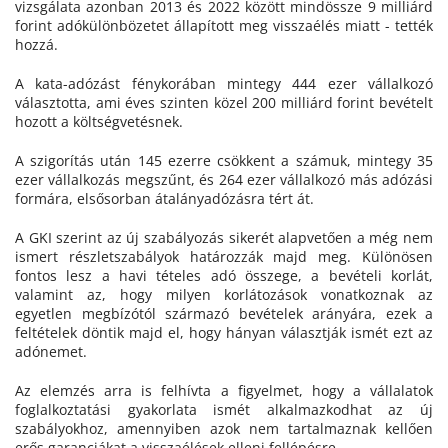
vizsgálata azonban 2013 és 2022 között mindössze 9 milliárd
forint adókülönbözetet állapított meg visszaélés miatt - tették
hozzá.
A kata-adózást fénykorában mintegy 444 ezer vállalkozó
választotta, ami éves szinten közel 200 milliárd forint bevételt
hozott a költségvetésnek.
A szigorítás után 145 ezerre csökkent a számuk, mintegy 35
ezer vállalkozás megszűnt, és 264 ezer vállalkozó más adózási
formára, elsősorban átalányadózásra tért át.
A GKI szerint az új szabályozás sikerét alapvetően a még nem
ismert részletszabályok határozzák majd meg. Különösen
fontos lesz a havi tételes adó összege, a bevételi korlát,
valamint az, hogy milyen korlátozások vonatkoznak az
egyetlen megbízótól származó bevételek arányára, ezek a
feltételek döntik majd el, hogy hányan választják ismét ezt az
adónemet.
Az elemzés arra is felhívta a figyelmet, hogy a vállalatok
foglalkoztatási gyakorlata ismét alkalmazkodhat az új
szabályokhoz, amennyiben azok nem tartalmaznak kellően
erős garanciákat a visszaélések elleni fellépésre.