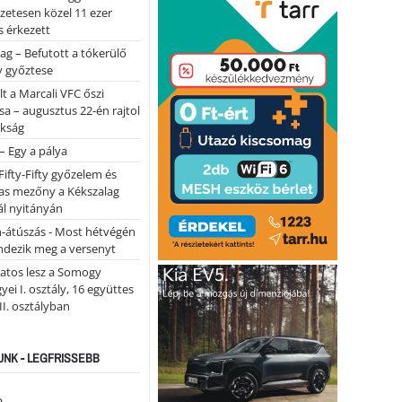
lőzetesen közel 11 ezer
 érkezett
ag – Befutott a tókerülő
y győztese
lt a Marcali VFC őszi
sa – augusztus 22-én rajtol
okság
 – Egy a pálya
Fifty-Fifty győzelem és
as mezőny a Kékszalag
ál nyitányán
n-átúszás - Most hétvégén
ndezik meg a versenyt
atos lesz a Somogy
ei I. osztály, 16 együttes
 II. osztályban
NK - LEGFRISSEBB
...