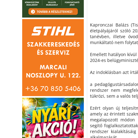
Kapronczai Balázs (Ti
életpályájáról szóló 2
tanévben, illetve óvo
munkáltató nem folytatj
Emellett hatályon kívü
2024-es belügyminiszté
Az indoklásban azt írtá
a pedagógustársadalom
rendszer nem megfel
tükrözi, sem a valós t
Ezért olyan új teljesít
amely az érintett szak
megalapozott módon b
segítő foglalkoztatott
rendszer kialakításáig
alkalmazását.