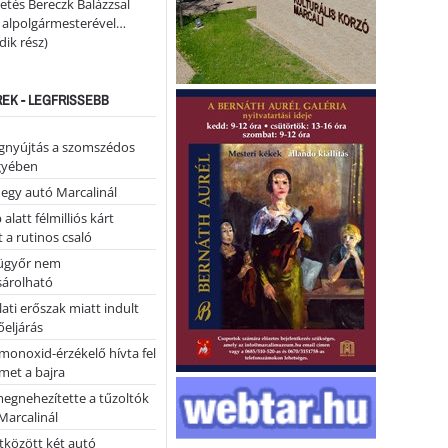
etés Bereczk Balázzsal
i alpolgármesterével…
ik rész)
REK - LEGFRISSEBB
égnyújtás a szomszédos
gyében
 egy autó Marcalinál
alatt félmilliós kárt
 a rutinos csaló
ügyőr nem
árolható
ati erőszak miatt indult
eljárás
monoxid-érzékelő hívta fel
lmet a bajra
megnehezítette a tűzoltók
Marcalinál
tközött két autó