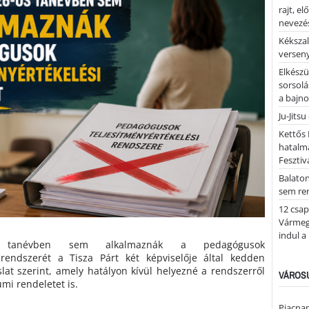
rajt, e
nevezés
Kékszal
versen
Elkészü
sorsolá
a bajn
Ju-Jitsu
Kettős 
hatalm
Fesztiv
Balato
sem re
12 csap
Vármegy
indul a
s tanévben sem alkalmaznák a pedagógusok
i rendszerét a Tisza Párt két képviselője által kedden
slat szerint, amely hatályon kívül helyezné a rendszerről
VÁROSU
mi rendeletet is.
Piacnap