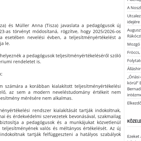
A Noszl
Utcalez
idejére
sza) és Müller Anna (Tisza) javaslata a pedagógusok új
Auguszt
023-as törvényt módosítaná, rögzítve, hogy 2025/2026-os
Rákóczi
da esetében nevelési évben, a teljesítményértékelést a
a le.
Mozgó 
Fröccs,
l helyeznék a pedagógusok teljesítményértékeléséről szóló
Folytató
riumi rendeletet is.
Álláshi
k:
„Óriási
körül” 
 számára a korábban kialakított teljesítményértékelési
Bernad
elő, az sem a modern neveléstudomány értékeit nem
intézm
eljesítmény mérésére nem alkalmas.
Elkezd
ményértékelési rendszer kialakítását tartják indokoltnak,
mai és érdekvédelmi szervezetek bevonásával, szakmailag
KÖZELB
iztosítja a pedagógusok és a munkájukat közvetlenül
ak teljesítményének valós és méltányos értékelését. Az új
 indokoltnak tartják felfüggeszteni a hatályos szabályok
Ezeket 