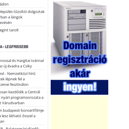
tádon
lepülés tűzoltói dolgoztak
yban a lángok
ezésén
gint tarolt
A - LEGFRISSEBB
ánossal és Hargitai Ivánnal
az új évadra a Csiky
st - Nemzetközi hírű
k lépnek fel a
enei fesztiválon
san kezdődik a Centrál
z nyári programsorozata a
et Várudvarban
n budapesti koncertfilmje
a lesz látható ősszel a
ban
P - Balatonmáriafürdő: