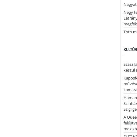
Nagya
Négy te
Látrán
megfék
Toto me
KULTÚR
Szász J
készül 
Kaposfe
művésze
kamaraz
Hamaro
Színhá
Sziglig
A Quee
felújítv
mozik
ÉLET.KÉ