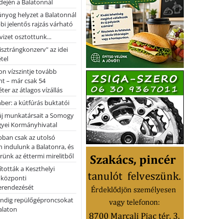
dején a Balatonnál
nyog helyzet a Balatonnál
bi jelentős rajzás várható
vizet osztottunk...
pisztrángkonzerv" az idei
tel
on vízszintje tovább
t – már csak 54
ter az átlagos vízállás
er: a kútfúrás buktatói
 új munkatársait a Somogy
yei Kormányhivatal
bban csak az utolsó
 indulunk a Balatonra, és
ünk az éttermi mirelitből
tották a Keszthelyi
 központi
erendezését
ndig repülőgéproncsokat
Balaton