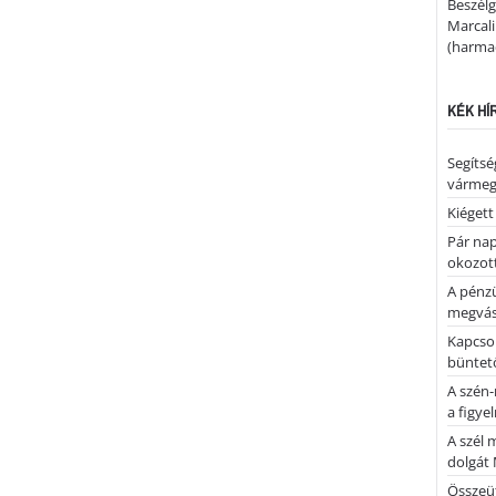
Beszélg
Marcal
(harmad
KÉK HÍ
Segíts
várme
Kiégett
Pár nap 
okozott
A pénz
megvás
Kapcsol
büntető
A szén-
a figye
A szél 
dolgát 
Összeü