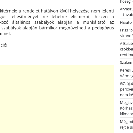
hőség i
Árvaszú
kitérnek: a rendelet hatályon kívül helyezése nem jelenti
– továb
us teljesítményét ne lehetne elismerni, hiszen a
kozó általános szabályok alapján a munkáltató az
Hűsítő 
os szabályok alapján bármikor megnövelheti a pedagógus
Friss "
emmel.
strandé
A Balat
ció!
csökken
centimé
Szakemb
Keresi
Vármeg
G7: úja
percben
nem kér
Megjaví
Kórház
klímab
Még mi
rejt a 