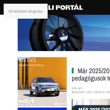
Fő tartalom átugrása
Már 2025/20
pedagógusok te
ÍRTA: MTI
MEGJELENT: 2026. JÚNIUS 10. SZ