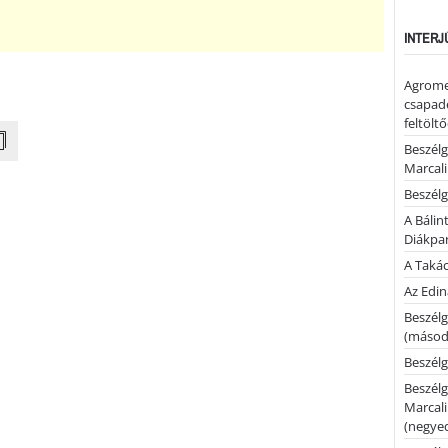
INTERJ
Agrome
csapadé
feltölt
Beszélg
Marcal
Beszélg
A Bálin
Diákpa
A Takác
Az Edi
Beszélg
(másodi
Beszélg
Beszélg
Marcal
(negyed