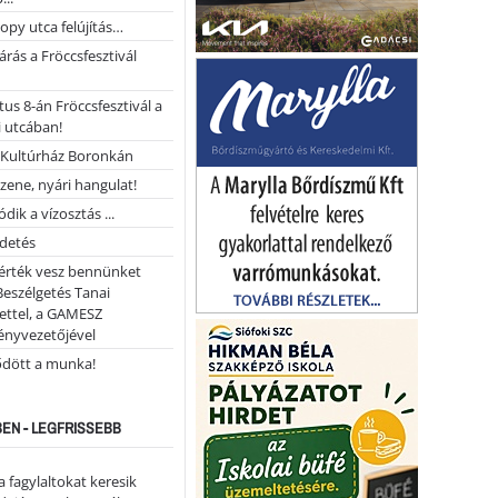
opy utca felújítás…
árás a Fröccsfesztivál
us 8-án Fröccsfesztivál a
 utcában!
Kultúrház Boronkán
 zene, nyári hangulat!
dik a vízosztás ...
rdetés
 érték vesz bennünket
Beszélgetés Tanai
ettel, a GAMESZ
ényvezetőjével
ődött a munka!
EN - LEGFRISSEBB
a fagylaltokat keresik