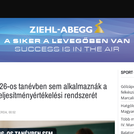
SPORT 
26-os tanévben sem alkalmaznák a
Gólzáp
ljesítményértékelési rendszerét
felkész
Marcali
Hatgólo
Magyar
ERDA, 00:52
Több mi
IV. Mar
Balaton