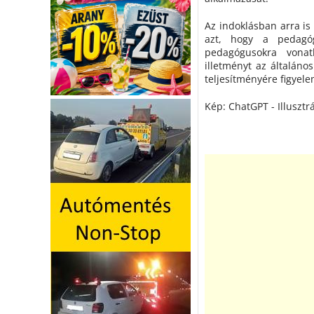
Az indoklásban arra is 
azt, hogy a pedagóg
pedagógusokra vonat
illetményt az általán
teljesítményére figyel
Kép: ChatGPT - Illusztrá