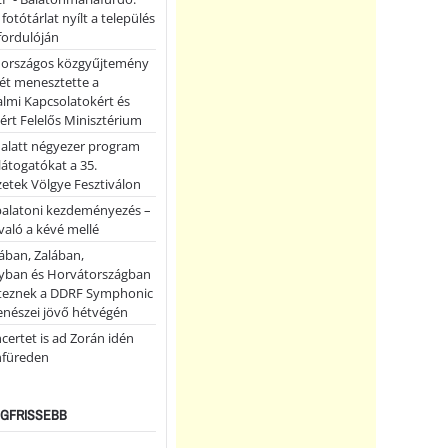
 fotótárlat nyílt a település
fordulóján
országos közgyűjtemény
ét menesztette a
lmi Kapcsolatokért és
ért Felelős Minisztérium
 alatt négyezer program
 látogatókat a 35.
etek Völgye Fesztiválon
balatoni kezdeményezés –
való a kévé mellé
ában, Zalában,
ban és Horvátországban
teznek a DDRF Symphonic
enészei jövő hétvégén
certet is ad Zorán idén
nfüreden
LEGFRISSEBB