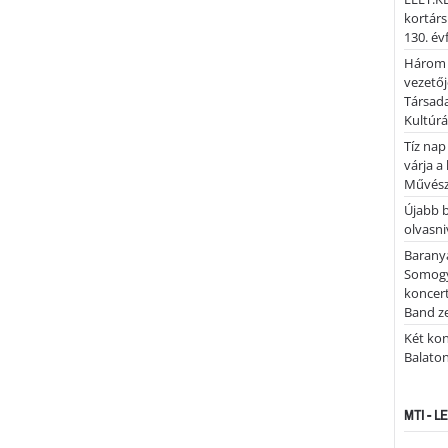
kortárs
130. év
Három 
vezetőj
Társada
Kultúrá
Tíz nap
várja a
Művész
Újabb 
olvasni
Barany
Somogy
koncer
Band z
Két kon
Balato
MTI - 