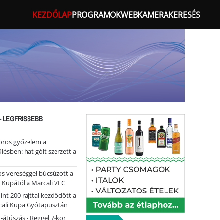
KEZDŐLAP
PROGRAMOK
WEBKAMERA
KERESÉS
- LEGFRISSEBB
oros győzelem a
ülésben: hat gólt szerzett a
s vereséggel búcsúzott a
 Kupától a Marcali VFC
nt 200 rajttal kezdődött a
cali Kupa Gyótapusztán
-átúszás - Reggel 7-kor