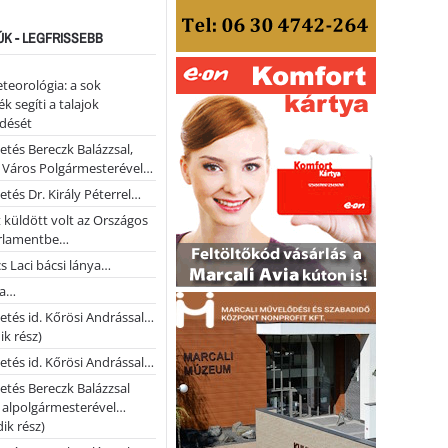
ÚK - LEGFRISSEBB
teorológia: a sok
k segíti a talajok
ődését
etés Bereczk Balázzsal,
i Város Polgármesterével…
etés Dr. Király Péterrel…
t küldött volt az Országos
rlamentbe…
s Laci bácsi lánya…
na…
etés id. Kőrösi Andrással…
k rész)
etés id. Kőrösi Andrással…
etés Bereczk Balázzsal
i alpolgármesterével…
ik rész)