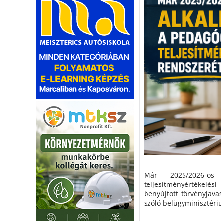
Már 2025/2026-o
teljesítményértékelés
benyújtott törvényjava
szóló belügyminisztériu