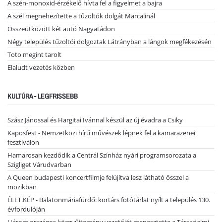
A szén-monoxid-érzékelő hívta fel a figyelmet a bajra
A szél megnehezítette a tűzoltók dolgát Marcalinál
Összeütközött két autó Nagyatádon
Négy település tűzoltói dolgoztak Látrányban a lángok megfékezésén
Toto megint tarolt
Elaludt vezetés közben
KULTÚRA - LEGFRISSEBB
Szász Jánossal és Hargitai Ivánnal készül az új évadra a Csiky
Kaposfest - Nemzetközi hírű művészek lépnek fel a kamarazenei
fesztiválon
Hamarosan kezdődik a Centrál Színház nyári programsorozata a
Szigliget Várudvarban
A Queen budapesti koncertfilmje felújítva lesz látható ősszel a
mozikban
ÉLET.KÉP - Balatonmáriafürdő: kortárs fotótárlat nyílt a település 130.
évfordulóján
Három országos közgyűjtemény vezetőjét menesztette a Társadalmi