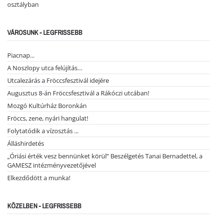
osztályban
VÁROSUNK - LEGFRISSEBB
Piacnap...
A Noszlopy utca felújítás…
Utcalezárás a Fröccsfesztivál idejére
Augusztus 8-án Fröccsfesztivál a Rákóczi utcában!
Mozgó Kultúrház Boronkán
Fröccs, zene, nyári hangulat!
Folytatódik a vízosztás ...
Álláshirdetés
„Óriási érték vesz bennünket körül” Beszélgetés Tanai Bernadettel, a
GAMESZ intézményvezetőjével
Elkezdődött a munka!
KÖZELBEN - LEGFRISSEBB