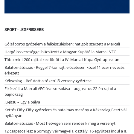
SPORT - LEGFRISSEBB
Gólzáporos győzelem a felkészülésben: hat gólt szerzett a Marcali
Hatgólos vereséggel búcsúzott a Magyar Kupától a Marcali VFC
Több mint 200 rajttal kezdődött a IV. Marcali Kupa Gyótapusztán
Balaton-átúszás - Reggel 7-kor rajt, előzetesen közel 11 ezer nevezés
érkezett
Kékszalag – Befutott a tókerülő verseny győztese
Elkészült a Marcali VFC őszi sorsolása – augusztus 22-én rajtol a
bajnokság
Ju-Jitsu – Egy a pálya
Kettős Fifty-Fifty győzelem és hatalmas mezőny a Kékszalag Fesztivál
nyitányán
Balaton-átúszás - Most hétvégén sem rendezik meg a versenyt
12 csapatos lesz a Somogy Vármegyei I. osztály, 16 együttes indul a II.