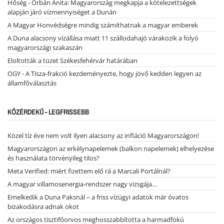
Hőség - Orbán Anita: Magyarország megkapja a kötelezettségek
alapján járó vízmennyiséget a Dunán
A Magyar Honvédségre mindig számíthatnak a magyar emberek
A Duna alacsony vízállása miatt 11 szállodahajó várakozik a folyó
magyarországi szakaszán
Eloltották a tüzet Székesfehérvár határában
OGY - A Tisza-frakció kezdeményezte, hogy jövő kedden legyen az
államfőválasztás
KÖZÉRDEKŰ - LEGFRISSEBB
Közel tíz éve nem volt ilyen alacsony az infláció Magyarországon!
Magyarországon az erkélynapelemek (balkon napelemek) elhelyezése
és használata törvényileg tilos?
Meta Verified: miért fizettem elő rá a Marcali Portálnál?
A magyar villamosenergia-rendszer nagy vizsgája…
Emelkedik a Duna Paksnál – a friss vízügyi adatok már óvatos
bizakodásra adnak okot
Az országos tisztifőorvos meghosszabbította a harmadfokú