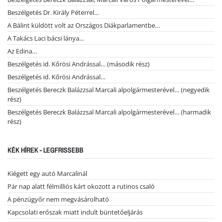
Beszélgetés Dr. Király Péterrel…
A Bálint küldött volt az Országos Diákparlamentbe…
A Takács Laci bácsi lánya…
Az Edina…
Beszélgetés id. Kőrösi Andrással… (második rész)
Beszélgetés id. Kőrösi Andrással…
Beszélgetés Bereczk Balázzsal Marcali alpolgármesterével… (negyedik
rész)
Beszélgetés Bereczk Balázzsal Marcali alpolgármesterével… (harmadik
rész)
KÉK HÍREK - LEGFRISSEBB
Kiégett egy autó Marcalinál
Pár nap alatt félmilliós kárt okozott a rutinos csaló
A pénzügyőr nem megvásárolható
Kapcsolati erőszak miatt indult büntetőeljárás