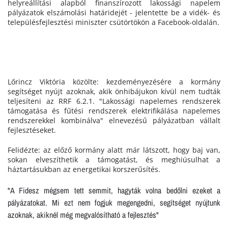
helyreállítási alapból finanszírozott lakossági napelem
pályázatok elszámolási határidejét - jelentette be a vidék- és
településfejlesztési miniszter csütörtökön a Facebook-oldalán.
Lőrincz Viktória közölte: kezdeményezésére a kormány
segítséget nyújt azoknak, akik önhibájukon kívül nem tudták
teljesíteni az RRF 6.2.1. "Lakossági napelemes rendszerek
támogatása és fűtési rendszerek elektrifikálása napelemes
rendszerekkel kombinálva" elnevezésű pályázatban vállalt
fejlesztéseket.
Felidézte: az előző kormány alatt már látszott, hogy baj van,
sokan elveszíthetik a támogatást, és meghiúsulhat a
háztartásukban az energetikai korszerűsítés.
"A Fidesz mégsem tett semmit, hagyták volna bedőlni ezeket a
pályázatokat. Mi ezt nem fogjuk megengedni, segítséget nyújtunk
azoknak, akiknél még megvalósítható a fejlesztés"