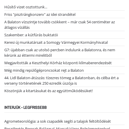
Hűsítő vizet osztottunk...
Friss "pisztrángkonzerv" az idei strandétel
A Balaton vízszintje tovább csökkent – már csak 54 centiméter az
átlagos vízállás
Szakember: a kútfúrás buktatói
Keresi új munkatársait a Somogy Vármegyei Kormányhivatal
G7: újabban csak az utolsó percben indulunk a Balatonra, és nem
kérünk az éttermi mirelitből
Megjavították a Keszthelyi Kórház központi klímaberendezését
Még mindig repülőgéproncsokat rejt a Balaton
44. Lidl Balaton-átúszás: tízezres tömeg a Balatonban, és célba ért a
verseny történetének 250 ezredik úszója is
Köszönjük a kitartásukat és az együttműködésüket!
INTERJÚK - LEGFRISSEBB
Agrometeorológia: a sok csapadék segíti a talajok feltöltődését
Beszélgetés Bereczk Balázzsal, Marcali Város Polgármesterével…