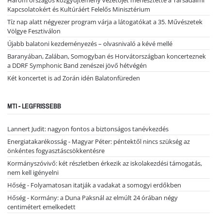
Kapcsolatokért és Kultúráért Felelős Minisztérium
Tíz nap alatt négyezer program várja a látogatókat a 35. Művészetek
Völgye Fesztiválon
Újabb balatoni kezdeményezés – olvasnivaló a kévé mellé
Baranyában, Zalában, Somogyban és Horvátországban koncerteznek
a DDRF Symphonic Band zenészei jövő hétvégén
Két koncertet is ad Zorán idén Balatonfüreden
MTI - LEGFRISSEBB
Lannert Judit: nagyon fontos a biztonságos tanévkezdés
Energiatakarékosság - Magyar Péter: péntektől nincs szükség az
önkéntes fogyasztáscsökkentésre
Kormányszóvivő: két részletben érkezik az iskolakezdési támogatás,
nem kell igényelni
Hőség - Folyamatosan itatják a vadakat a somogyi erdőkben
Hőség - Kormány: a Duna Paksnál az elmúlt 24 órában négy
centimétert emelkedett