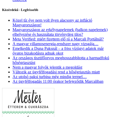
Közérdekű - Legfrissebb
Közel tíz éve nem volt ilyen alacsony az infláció
Magyarországon!
Magyarországon az erkélynapelemek (balkon napelemek)
elhelyezése és használata törvényileg tilos?
Meta Verified: miért fizettem elő rá a Marcali Portálnál?
A magyar villamosenergia-rendszer nagy vizsgája…
Emelkedik a Duna Paksnál – a friss vízügyi adatok már
óvatos bizakodásra adnak okot
Az országos tisztifőorvos meghosszabbította a harmadfokú
hőségriasztást
Nem a magyar folyók jelentik a megoldást
Változik az ügyfélfogadási rend a hőségriasztás miatt
Az utolsó paksi turbina még mindig termel…
Az ügyfélfogadás 11:00 órakor befejeződik Marcaliban