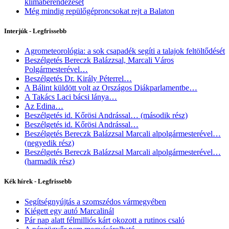
klímaberendezését
Még mindig repülőgéproncsokat rejt a Balaton
Interjúk - Legfrissebb
Agrometeorológia: a sok csapadék segíti a talajok feltöltődését
Beszélgetés Bereczk Balázzsal, Marcali Város
Polgármesterével…
Beszélgetés Dr. Király Péterrel…
A Bálint küldött volt az Országos Diákparlamentbe…
A Takács Laci bácsi lánya…
Az Edina…
Beszélgetés id. Kőrösi Andrással… (második rész)
Beszélgetés id. Kőrösi Andrással…
Beszélgetés Bereczk Balázzsal Marcali alpolgármesterével…
(negyedik rész)
Beszélgetés Bereczk Balázzsal Marcali alpolgármesterével…
(harmadik rész)
Kék hírek - Legfrissebb
Segítségnyújtás a szomszédos vármegyében
Kiégett egy autó Marcalinál
Pár nap alatt félmilliós kárt okozott a rutinos csaló