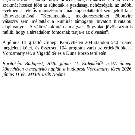
szakmát hosszú időn át sújtották a gazdasági nehézségek, az utóbbi
években a felelős minisztérium már kapcsolattartót sem jelölt ki a
könyvszakmával. "Kérelmeinket, megkereséseinket többnyire
válaszra sem méltatták a kultúrát támogatni hivatott hivatalok,
alapítványok. A változások után a magyar könyvpiac jövője azon is
múlik, hogy a társadalom fontosnak tartja-e az olvasást".
A június 14-ig tartó Ünnepi Könyvhéten 204 standon 540 frissen
megjelent kötet, és összesen 104 program várja az érdeklődőket a
Vörösmarty tér, a Vigadó tér és a Duna-korzó területén.
Borítókép: Budapest, 2026. június 11. Érdeklődők a 97. ünnepi
könyvhéten a megnyitó napján a budapesti Vörösmarty téren 2026.
június 11-én. MTI/Bruzák Noémi