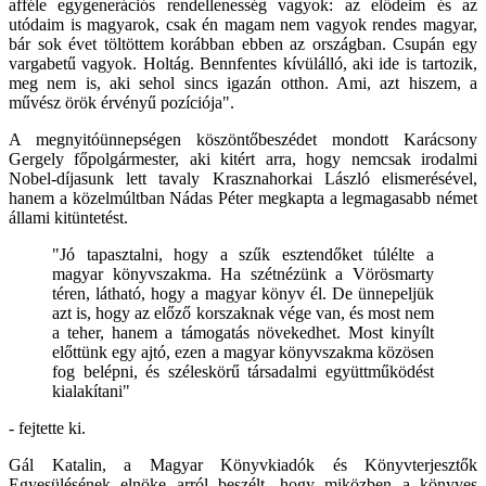
afféle egygenerációs rendellenesség vagyok: az elődeim és az
utódaim is magyarok, csak én magam nem vagyok rendes magyar,
bár sok évet töltöttem korábban ebben az országban. Csupán egy
vargabetű vagyok. Holtág. Bennfentes kívülálló, aki ide is tartozik,
meg nem is, aki sehol sincs igazán otthon. Ami, azt hiszem, a
művész örök érvényű pozíciója".
A megnyitóünnepségen köszöntőbeszédet mondott Karácsony
Gergely főpolgármester, aki kitért arra, hogy nemcsak irodalmi
Nobel-díjasunk lett tavaly Krasznahorkai László elismerésével,
hanem a közelmúltban Nádas Péter megkapta a legmagasabb német
állami kitüntetést.
"Jó tapasztalni, hogy a szűk esztendőket túlélte a
magyar könyvszakma. Ha szétnézünk a Vörösmarty
téren, látható, hogy a magyar könyv él. De ünnepeljük
azt is, hogy az előző korszaknak vége van, és most nem
a teher, hanem a támogatás növekedhet. Most kinyílt
előttünk egy ajtó, ezen a magyar könyvszakma közösen
fog belépni, és széleskörű társadalmi együttműködést
kialakítani"
- fejtette ki.
Gál Katalin, a Magyar Könyvkiadók és Könyvterjesztők
Egyesülésének elnöke arról beszélt, hogy miközben a könyves