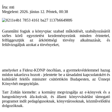
Írta: mti
Megjelent: 2026. június 12. Péntek, 00:38
Garantálni fogjuk a könyvpiac szabad működését, szabályozásáról
széles körű egyeztetést kezdeményezünk minden érintettel,
felfüggesztjük az árkötöttségi törvény alkalmazását, és
felülvizsgáljuk azokat a törvényeket,
amelyeket a Fidesz-KDNP öncélúan, a gyermekvédelemmel hazug
módon takarózva hozott - jelentette be a társadalmi kapcsolatokért és
kultúráért felelős miniszter csütörtökön Budapesten, az Ünnepi
Könyvhét megnyitóján.
Tarr Zoltán kiemelte: a kormány megvizsgálja az e-könyvek és a
hangoskönyvek áfa-kulcsát, és állami könyvvásárlást támogató
programot indít pedagógusoknak, könyvtárosoknak, közművelődési
dolgozóknak.