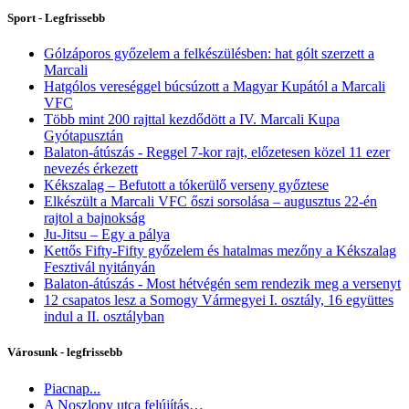
Sport - Legfrissebb
Gólzáporos győzelem a felkészülésben: hat gólt szerzett a
Marcali
Hatgólos vereséggel búcsúzott a Magyar Kupától a Marcali
VFC
Több mint 200 rajttal kezdődött a IV. Marcali Kupa
Gyótapusztán
Balaton-átúszás - Reggel 7-kor rajt, előzetesen közel 11 ezer
nevezés érkezett
Kékszalag – Befutott a tókerülő verseny győztese
Elkészült a Marcali VFC őszi sorsolása – augusztus 22-én
rajtol a bajnokság
Ju-Jitsu – Egy a pálya
Kettős Fifty-Fifty győzelem és hatalmas mezőny a Kékszalag
Fesztivál nyitányán
Balaton-átúszás - Most hétvégén sem rendezik meg a versenyt
12 csapatos lesz a Somogy Vármegyei I. osztály, 16 együttes
indul a II. osztályban
Városunk - legfrissebb
Piacnap...
A Noszlopy utca felújítás…