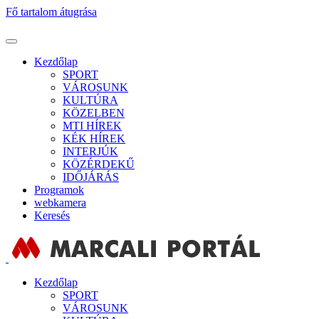
Fő tartalom átugrása
Kezdőlap
SPORT
VÁROSUNK
KULTÚRA
KÖZELBEN
MTI HÍREK
KÉK HÍREK
INTERJÚK
KÖZÉRDEKŰ
IDŐJÁRÁS
Programok
webkamera
Keresés
Kezdőlap
SPORT
VÁROSUNK