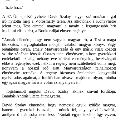
- fűzte hozzá.
A 97. Ünnepi Könyvhetet David Szalay magyar származású angol
író nyitotta meg a Vörösmarty téren. Az alkotónak a Könyvhétre
jelent meg Test címmel magyarul a tavaly a legrangosabb brit
irodalmi elismerést, a Booker-díjat elnyert regénye.
"Annak ellenére, hogy nem vagyok magyar író, a Test a maga
titokzatos, megfoghatatlan módján valahol magyar könyv. Vagy
legalábbis olyan, amely Magyarország és egy másik világ közötti
szürke zónában létezik. Összes itteni élményem, a kora gyerekkori
emlékektől az alig néhány éve történt eseményekig beszivárgott
ebbe a regénybe, ezek nélkül a regény nem születhetett volna meg,
könyvem a hosszú idő alatt Magyarországon felhalmozott
élményeim terméke. A regény bizonyos értelemben kiegyenlíti
nyelvi adósságaimat, a fordításban olvasva majdnem olyan, mintha
egy igazi magyar író írta volna az anyanyelvén"
- fogalmazott angolul David Szalay, akinek szavait fordítója,
Barabás András ültette át magyarra.
David Szalay elmondta, hogy nemcsak egyik szülője magyar,
hanem a gyerekei is azok, itt nőnek fel, anyanyelvi beszélők,
amilyen ő már soha nem lesz. "Emiatt egyre inkább úgy érzem,