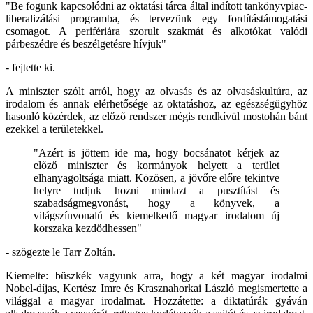
"Be fogunk kapcsolódni az oktatási tárca által indított tankönyvpiac-
liberalizálási programba, és tervezünk egy fordítástámogatási
csomagot. A perifériára szorult szakmát és alkotókat valódi
párbeszédre és beszélgetésre hívjuk"
- fejtette ki.
A miniszter szólt arról, hogy az olvasás és az olvasáskultúra, az
irodalom és annak elérhetősége az oktatáshoz, az egészségügyhöz
hasonló közérdek, az előző rendszer mégis rendkívül mostohán bánt
ezekkel a területekkel.
"Azért is jöttem ide ma, hogy bocsánatot kérjek az
előző miniszter és kormányok helyett a terület
elhanyagoltsága miatt. Közösen, a jövőre előre tekintve
helyre tudjuk hozni mindazt a pusztítást és
szabadságmegvonást, hogy a könyvek, a
világszínvonalú és kiemelkedő magyar irodalom új
korszaka kezdődhessen"
- szögezte le Tarr Zoltán.
Kiemelte: büszkék vagyunk arra, hogy a két magyar irodalmi
Nobel-díjas, Kertész Imre és Krasznahorkai László megismertette a
világgal a magyar irodalmat. Hozzátette: a diktatúrák gyáván