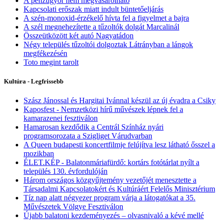
A pénzügyőr nem megvásárolható
Kapcsolati erőszak miatt indult büntetőeljárás
A szén-monoxid-érzékelő hívta fel a figyelmet a bajra
A szél megnehezítette a tűzoltók dolgát Marcalinál
Összeütközött két autó Nagyatádon
Négy település tűzoltói dolgoztak Látrányban a lángok
megfékezésén
Toto megint tarolt
Kultúra - Legfrissebb
Szász Jánossal és Hargitai Ivánnal készül az új évadra a Csiky
Kaposfest - Nemzetközi hírű művészek lépnek fel a
kamarazenei fesztiválon
Hamarosan kezdődik a Centrál Színház nyári
programsorozata a Szigliget Várudvarban
A Queen budapesti koncertfilmje felújítva lesz látható ősszel a
mozikban
ÉLET.KÉP - Balatonmáriafürdő: kortárs fotótárlat nyílt a
település 130. évfordulóján
Három országos közgyűjtemény vezetőjét menesztette a
Társadalmi Kapcsolatokért és Kultúráért Felelős Minisztérium
Tíz nap alatt négyezer program várja a látogatókat a 35.
Művészetek Völgye Fesztiválon
Újabb balatoni kezdeményezés – olvasnivaló a kévé mellé