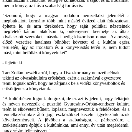
alkalmazzák a cenzúrát, rettegve korlátozzák a sajtót és az irodalmat,
mert a könyv, az írás a szabadság forrása is.
"Szomorú, hogy a magyar irodalom nemzetközi jelenlétét a
megbuktatott kormány több mint másfél évtized alatt fokozatosan
építette le, és arra törekedett, hogy saját politikai nézeteinek
megfelelő kánont alakítson ki, önkényesen beemelje az általa
kiválasztott szerzőket, másokat pedig kiszorítson onnan. Az ország
előző vezetése hatalmas bűnöket követett el a kultúra egész
területén, így az irodalom és a könyvkiadás terén is, nem tudott
mást, mint befóliázni könyveinket"
- fejtette ki.
Tarr Zoltán beszélt arról, hogy a Tisza-kormány nemzeti célnak
tekinti az olvasáskultúra erősítését, ezért a szakmával egyeztetve
tenni fognak azért, hogy ne zárjanak be a vidéki könyvesboltok és
erősödjenek a könyvtárak.
"A kultúrbékén fogunk dolgozni, de ez azt is jelenti, hogy feltárjuk
és néven nevezzük a pusztító Gyurcsány-Orbán-rendszer kultúra
terén is elkövetett bűneit, lopásait, megnevezzük a felelősöket, és a
rendelkezésünkre álló jogi eszközökkel kezelni igyekszünk azok
következményeit. A jövőben a szabadságra, a párbeszédre, a
szakértelemre építjük a kultúránkat, ami ennyi év után megérdemli,
hogy végre fellélegezzen"