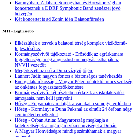
Baranyában, Zalában, Somogyban és Horvátországban
koncerteznek a DDRF Symphonic Band zenészei jövő
hétvégén
Két koncertet is ad Zorán idén Balatonfüreden
MTI - Legfrissebb
Elkészültek a tervek a balatoni térség komplex víziközmű-
fejlesztéséhez
Kormányszóvivői tájékoztató - Erősödik az agrárkamara
függetlensége, még augusztusban megválaszthatják az
NVVH vezetőit
Megérkezett az eső a Duna vízgyűjtőjére
Lannert Judit: nagyon fontos a biztonságos tanévkezdés
Energiatakarékosság - Magyar Péter: péntektől nincs szükség
az önkéntes fogyasztáscsökkentésre
Kormányszóvivő: két részletben érkezik az iskolakezdési
támogatás, nem kell igényelni
Hőség - Folyamatosan itatják a vadakat a somogyi erdőkben
Hőség - Kormány: a Duna Paksnál az elmúlt 24 órában négy
centimétert emelkedett
Hőség - Orbán Anita: Magyarország megkapja a
kötelezettségek alapján járó vízmennyiséget a Dunán
A Magyar Honvédségre mindig számíthatnak a magyar
emberek