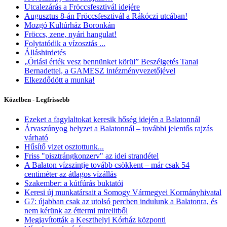
Utcalezárás a Fröccsfesztivál idejére
Augusztus 8-án Fröccsfesztivál a Rákóczi utcában!
Mozgó Kultúrház Boronkán
Fröccs, zene, nyári hangulat!
Folytatódik a vízosztás ...
Álláshirdetés
„Óriási érték vesz bennünket körül” Beszélgetés Tanai
Bernadettel, a GAMESZ intézményvezetőjével
Elkezdődött a munka!
Közelben - Legfrissebb
Ezeket a fagylaltokat keresik hőség idején a Balatonnál
Árvaszúnyog helyzet a Balatonnál – további jelentős rajzás
várható
Hűsítő vizet osztottunk...
Friss "pisztrángkonzerv" az idei strandétel
A Balaton vízszintje tovább csökkent – már csak 54
centiméter az átlagos vízállás
Szakember: a kútfúrás buktatói
Keresi új munkatársait a Somogy Vármegyei Kormányhivatal
G7: újabban csak az utolsó percben indulunk a Balatonra, és
nem kérünk az éttermi mirelitből
Megjavították a Keszthelyi Kórház központi