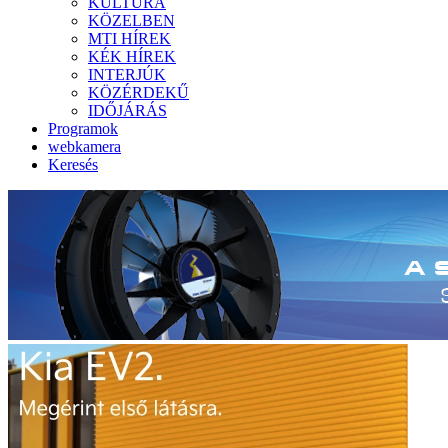
KULTÚRA
KÖZELBEN
MTI HÍREK
KÉK HÍREK
INTERJÚK
KÖZÉRDEKŰ
IDŐJÁRÁS
Programok
webkamera
Keresés