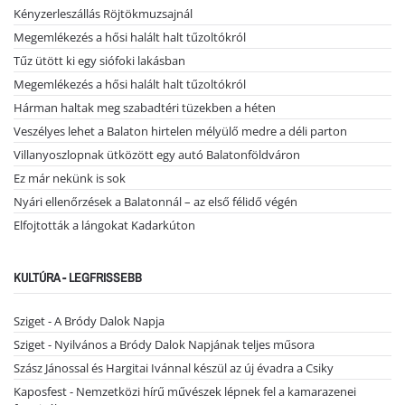
Kényzerleszállás Röjtökmuzsajnál
Megemlékezés a hősi halált halt tűzoltókról
Tűz ütött ki egy siófoki lakásban
Megemlékezés a hősi halált halt tűzoltókról
Hárman haltak meg szabadtéri tüzekben a héten
Veszélyes lehet a Balaton hirtelen mélyülő medre a déli parton
Villanyoszlopnak ütközött egy autó Balatonföldváron
Ez már nekünk is sok
Nyári ellenőrzések a Balatonnál – az első félidő végén
Elfojtották a lángokat Kadarkúton
KULTÚRA - LEGFRISSEBB
Sziget - A Bródy Dalok Napja
Sziget - Nyilvános a Bródy Dalok Napjának teljes műsora
Szász Jánossal és Hargitai Ivánnal készül az új évadra a Csiky
Kaposfest - Nemzetközi hírű művészek lépnek fel a kamarazenei