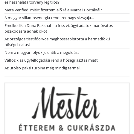
és használata törvényileg tilos?
Meta Verified: miért fizettem elő rá a Marcali Portálnál?
A magyar villamosenergia-rendszer nagy vizsgája…
Emelkedik a Duna Paksnál – a friss vízügyi adatok már óvatos
bizakodásra adnak okot
Az országos tisztifőorvos meghosszabbította a harmadfokú
hőségriasztást
Nem a magyar folyók jelentik a megoldást
Változik az ügyfélfogadási rend a hőségriasztás miatt
Az utolsó paksi turbina még mindig termel…