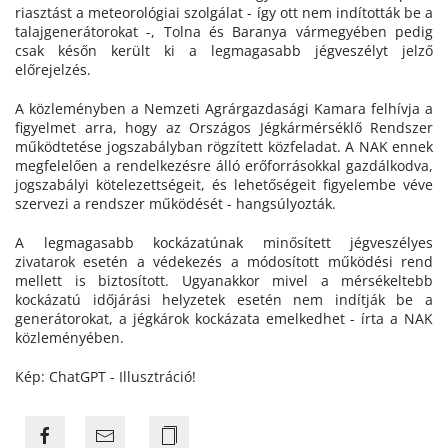
riasztást a meteorológiai szolgálat - így ott nem indították be a
talajgenerátorokat -, Tolna és Baranya vármegyében pedig
csak későn került ki a legmagasabb jégveszélyt jelző
előrejelzés.
A közleményben a Nemzeti Agrárgazdasági Kamara felhívja a
figyelmet arra, hogy az Országos Jégkármérséklő Rendszer
működtetése jogszabályban rögzített közfeladat. A NAK ennek
megfelelően a rendelkezésre álló erőforrásokkal gazdálkodva,
jogszabályi kötelezettségeit, és lehetőségeit figyelembe véve
szervezi a rendszer működését - hangsúlyozták.
A legmagasabb kockázatúnak minősített jégveszélyes
zivatarok esetén a védekezés a módosított működési rend
mellett is biztosított. Ugyanakkor mivel a mérsékeltebb
kockázatú időjárási helyzetek esetén nem indítják be a
generátorokat, a jégkárok kockázata emelkedhet - írta a NAK
közleményében.
Kép: ChatGPT - Illusztráció!