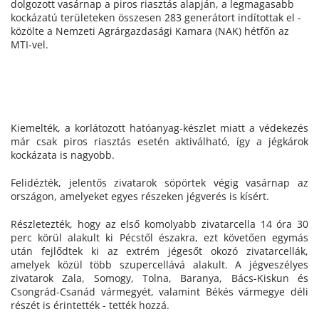
dolgozott vasárnap a piros riasztás alapján, a legmagasabb
kockázatú területeken összesen 283 generátort indítottak el -
közölte a Nemzeti Agrárgazdasági Kamara (NAK) hétfőn az
MTI-vel.
Kiemelték, a korlátozott hatóanyag-készlet miatt a védekezés
már csak piros riasztás esetén aktiválható, így a jégkárok
kockázata is nagyobb.
Felidézték, jelentős zivatarok söpörtek végig vasárnap az
országon, amelyeket egyes részeken jégverés is kísért.
Részletezték, hogy az első komolyabb zivatarcella 14 óra 30
perc körül alakult ki Pécstől északra, ezt követően egymás
után fejlődtek ki az extrém jégesőt okozó zivatarcellák,
amelyek közül több szupercellává alakult. A jégveszélyes
zivatarok Zala, Somogy, Tolna, Baranya, Bács-Kiskun és
Csongrád-Csanád vármegyét, valamint Békés vármegye déli
részét is érintették - tették hozzá.