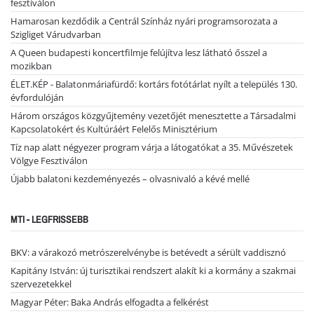
fesztiválon
Hamarosan kezdődik a Centrál Színház nyári programsorozata a
Szigliget Várudvarban
A Queen budapesti koncertfilmje felújítva lesz látható ősszel a
mozikban
ÉLET.KÉP - Balatonmáriafürdő: kortárs fotótárlat nyílt a település 130.
évfordulóján
Három országos közgyűjtemény vezetőjét menesztette a Társadalmi
Kapcsolatokért és Kultúráért Felelős Minisztérium
Tíz nap alatt négyezer program várja a látogatókat a 35. Művészetek
Völgye Fesztiválon
Újabb balatoni kezdeményezés – olvasnivaló a kévé mellé
MTI - LEGFRISSEBB
BKV: a várakozó metrószerelvénybe is betévedt a sérült vaddisznó
Kapitány István: új turisztikai rendszert alakít ki a kormány a szakmai
szervezetekkel
Magyar Péter: Baka András elfogadta a felkérést