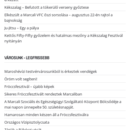
Kékszalag – Befutott a tókerülő verseny győztese
Elkészült a Marcali VFC őszi sorsolása – augusztus 22-én rajtol a
bajnokság
Ju-Jitsu – Egy a pálya
Kettős Fifty-Fifty győzelem és hatalmas mezőny a Kékszalag Fesztivál
nyitányán
VÁROSUNK - LEGFRISSEBB
Maroshévízi testvérvárosunkból is érkeztek vendégek
Öröm volt segíteni!
Fröccsfesztivál – újabb képek
Sikeres Fröccsfesztivált rendeztek Marcaliban
A Marcali Szociális és Egészségügyi Szolgáltató Központ Bölcsődéje a
mai napon ünnepelte 50. születésnapját.
Hamarosan minden készen áll a Fröccsfesztiválra
Országos Vízipisztolycsata
Zárják a Rákóczi utcát …