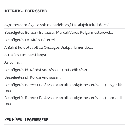
INTERJÚK - LEGFRISSEBB
Agrometeorológia: a sok csapadék segíti a talajok feltöltődését
Beszélgetés Bereczk Balázzsal, Marcali Város Polgármesterével…
Beszélgetés Dr. Király Péterrel…
A Bálint küldött volt az Országos Diákparlamentbe…
A Takács Laci bácsi lánya…
Az Edina…
Beszélgetés id. Kőrösi Andrással… (második rész)
Beszélgetés id. Kőrösi Andrással…
Beszélgetés Bereczk Balázzsal Marcali alpolgármesterével… (negyedik
rész)
Beszélgetés Bereczk Balázzsal Marcali alpolgármesterével… (harmadik
rész)
KÉK HÍREK - LEGFRISSEBB