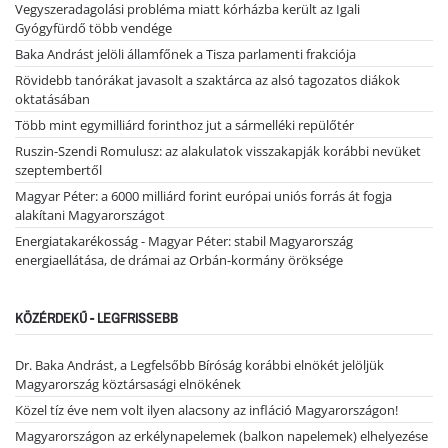
Vegyszeradagolási probléma miatt kórházba került az Igali
Gyógyfürdő több vendége
Baka Andrást jelöli államfőnek a Tisza parlamenti frakciója
Rövidebb tanórákat javasolt a szaktárca az alsó tagozatos diákok
oktatásában
Több mint egymilliárd forinthoz jut a sármelléki repülőtér
Ruszin-Szendi Romulusz: az alakulatok visszakapják korábbi nevüket
szeptembertől
Magyar Péter: a 6000 milliárd forint európai uniós forrás át fogja
alakítani Magyarországot
Energiatakarékosság - Magyar Péter: stabil Magyarország
energiaellátása, de drámai az Orbán-kormány öröksége
KÖZÉRDEKŰ - LEGFRISSEBB
Dr. Baka Andrást, a Legfelsőbb Bíróság korábbi elnökét jelöljük
Magyarország köztársasági elnökének
Közel tíz éve nem volt ilyen alacsony az infláció Magyarországon!
Magyarországon az erkélynapelemek (balkon napelemek) elhelyezése