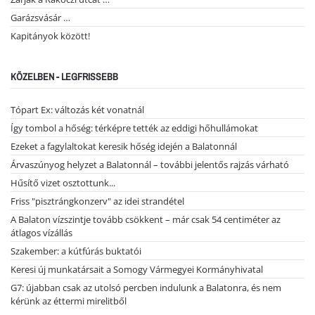
Garázsvásár …
Kapitányok között!
KÖZELBEN - LEGFRISSEBB
Tópart Ex: változás két vonatnál
Így tombol a hőség: térképre tették az eddigi hőhullámokat
Ezeket a fagylaltokat keresik hőség idején a Balatonnál
Árvaszúnyog helyzet a Balatonnál – további jelentős rajzás várható
Hűsítő vizet osztottunk...
Friss "pisztrángkonzerv" az idei strandétel
A Balaton vízszintje tovább csökkent – már csak 54 centiméter az
átlagos vízállás
Szakember: a kútfúrás buktatói
Keresi új munkatársait a Somogy Vármegyei Kormányhivatal
G7: újabban csak az utolsó percben indulunk a Balatonra, és nem
kérünk az éttermi mirelitből