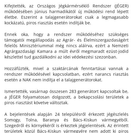
Kifejtették, az Országos Jégkármérséklő Rendszer (JÉGER)
működésében június harmadikától új működési rend lépett
életbe. Eszerint a talajgenerátorokat csak a legmagasabb
kockázatú, piros riasztás esetén indítják be.
Ennek oka, hogy a rendszer működéséhez szükséges
támogatói megállapodás az Agrár- és Élelmiszergazdaságért
felelős Minisztériummal még nincs aláírva, ezért a Nemzeti
Agrárgazdasági Kamara a múlt évről megmaradt ezüst-jodid
készlettel tud gazdálkodni az idei védekezési szezonban.
Hozzáfűzték, mivel a szaktárcának fenntartásai vannak a
rendszer működésével kapcsolatban, ezért narancs riasztás
esetén a NAK nem indítja el a talajgenerátorokat.
Ismertették, vasárnap összesen 283 generátort kapcsoltak be,
a JÉGER folyamatosan dolgozott, a bekapcsolási területek a
piros riasztást követve változtak.
A bejelentések alapján 24 településről érkezett jégészlelés
Somogy, Tolna, Baranya és Bács-Kiskun vármegyéből.
Szegedről és környékéről is érkeztek jégjelentések. Az érintett
területek közül Bács-Kiskun vármegyére nem adott ki piros