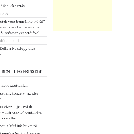
dik a vízosztás ...
detés
 érték vesz bennünket körül”
tés Tanai Bernadettel, a
 intézményvezetőjével
dött a munka!
ődik a Noszlopy utca
sa
BEN - LEGFRISSEBB
izet osztottunk...
isztrángkonzerv" az idei
el
on vízszintje tovább
t – már csak 54 centiméter
os vízállás
er: a kútfúrás buktatói
új munkatársait a Somogy