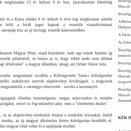
Beszélg
k megbízatása 12 év helyett 9 év lesz, újraválasztási lehetőség
Marcali
Beszélge
tal és a Kúria elnöke 9 év helyett 6 évre kap megbízatást szintén
A Bálint
zen felül a bírák jogot kapnak a vezetőik visszahívásának
Diákpa
 szerepük lesz az új bírósági vezetők kinevezésében
A Takác
Az Edi
Beszélg
almazott Magyar Péter, majd hozzátette: nem egy másik hatalmi ág
(másodi
ezetők jelöléséről, és fontos az is, hogy többé senki nem állíthat
Beszélg
gi őrhelyeket" a magyar államban, ahogy azt Orbán Viktor tette.
Beszélg
vaslat megszünteti továbbá a Költségvetési Tanács költségvetési
Marcali
önálló szabályozó szervek alaptörvényi kiváltságait, a magyarok
(negyed
 megszüntetik a vármegye elnevezést - sorolta a kormányfő.
Beszélg
Marcali
igazgatás feladata tisztességesen, magas színvonalon és minden
(harmad
lgálni, mivel ez fog tekintélyt adni, nem a "történelmi díszlet".
 ez az alaptörvény-módosítás lezárja a rombolás korszakát, ősztől
KÉK H
s munka, az új magyar alkotmány közös kidolgozása kezdődik el,
n magyar részt vehet és a sajátjának érezhet.