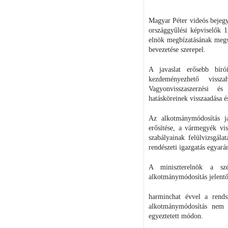
Magyar Péter videós bejegy
országgyűlési képviselők 1
elnök megbízatásának megs
bevezetése szerepel.
A javaslat erősebb bír
kezdeményezhető vissz
Vagyonvisszaszerzési é
hatásköreinek visszaadása é
Az alkotmánymódosítás ja
erősítése, a vármegyék vi
szabályainak felülvizsgála
rendészeti igazgatás egyarán
A miniszterelnök a szé
alkotmánymódosítás jelentő
harminchat évvel a rends
alkotmánymódosítás nem 
egyeztetett módon.