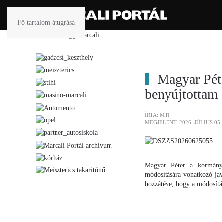
Fő tartalom átugrása
Magyar Pét
benyújtottam 
ÍRTA: MTI
MEGJELENT: 2026. JÚLIUS 05.
Magyar Péter a kormány 
módosítására vonatkozó jav
hozzátéve, hogy a módosítás