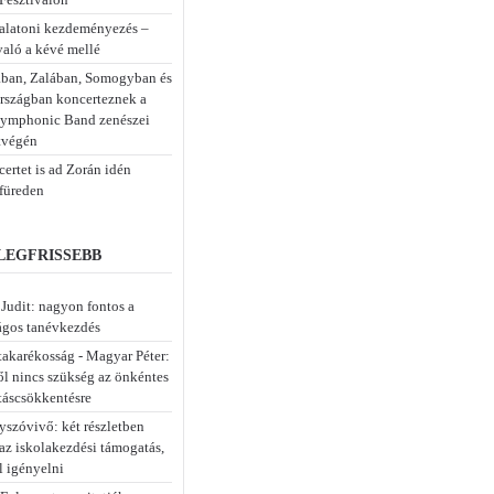
alatoni kezdeményezés –
való a kévé mellé
ban, Zalában, Somogyban és
rszágban koncerteznek a
ymphonic Band zenészei
tvégén
ertet is ad Zorán idén
füreden
 LEGFRISSEBB
 Judit: nagyon fontos a
ágos tanévkezdés
takarékosság - Magyar Péter:
ől nincs szükség az önkéntes
táscsökkentésre
szóvivő: két részletben
 az iskolakezdési támogatás,
l igényelni