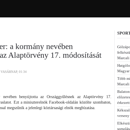
SPORT
er: a kormány nevében
Gólzápo
felkészü
az Alaptörvény 17. módosítását
Marcali
Hatgólo
Magyar 
 VASÁRNAP, 01:34
Több min
Marcali
Balaton-
nevében benyújtotta az Országgyűlésnek az Alaptörvény 17.
előzete
aslatot. Ezt a miniszterelnök Facebook-oldalán közölte szombaton,
érkezett
sal megszűnik a jelenlegi köztársasági elnök megbízatása.
Kékszal
verseny
Elkészü
sorsolás