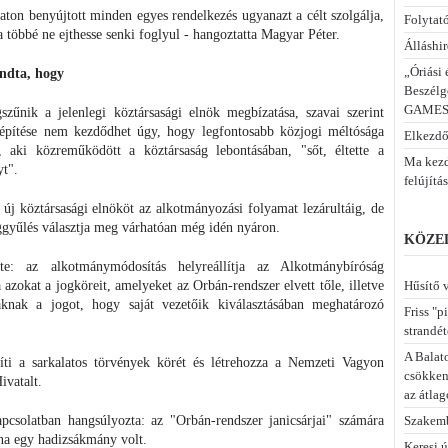
on benyújtott minden egyes rendelkezés ugyanazt a célt szolgálja,
Folytató
többé ne ejthesse senki foglyul - hangoztatta Magyar Péter.
Álláshir
„Óriási
ondta, hogy
Beszélge
GAMESZ
szűnik a jelenlegi köztársasági elnök megbízatása, szavai szerint
építése nem kezdődhet úgy, hogy legfontosabb közjogi méltósága
Elkezdő
aki közreműködött a köztársaság lebontásában, "sőt, éltette a
Ma kezd
t".
felújítá
z új köztársasági elnököt az alkotmányozási folyamat lezárultáig, de
ággyűlés választja meg várhatóan még idén nyáron.
KÖZEL
tte: az alkotmánymódosítás helyreállítja az Alkotmánybíróság
 azokat a jogköreit, amelyeket az Orbán-rendszer elvett tőle, illetve
Hűsítő v
knak a jogot, hogy saját vezetőik kiválasztásában meghatározó
Friss "p
strandét
A Balat
íti a sarkalatos törvények körét és létrehozza a Nemzeti Vagyon
csökken
ivatalt.
az átlag
pcsolatban hangsúlyozta: az "Orbán-rendszer janicsárjai" számára
Szakemb
a egy hadizsákmány volt.
Keresi 