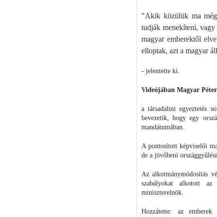
"Akik közülük ma még m
tudják menekíteni, vagy
magyar emberektől elve
elloptak, azt a magyar á
- jelentette ki.
Videójában Magyar Péter a
a társadalmi egyeztetés s
bevezetik, hogy egy orszá
mandátumában.
A pontosított képviselői m
de a jövőbeni országgyűlés
Az alkotmánymódosítás vé
szabályokat alkotott a
miniszterelnök.
Hozzátette: az emberek 