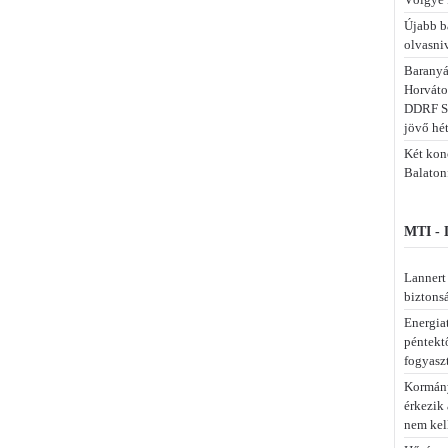
Újabb b
olvasni
Baranyá
Horváto
DDRF S
jövő hé
Két konc
Balaton
MTI -
Lannert
biztons
Energia
péntekt
fogyasz
Kormány
érkezik
nem kel