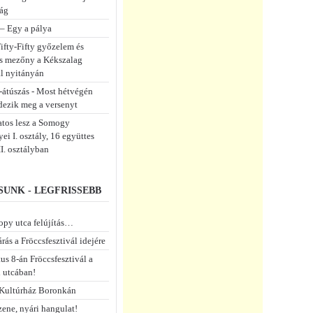
ág
 – Egy a pálya
ifty-Fifty győzelem és
s mezőny a Kékszalag
ál nyitányán
-átúszás - Most hétvégén
dezik meg a versenyt
atos lesz a Somogy
i I. osztály, 16 együttes
II. osztályban
UNK - LEGFRISSEBB
opy utca felújítás…
rás a Fröccsfesztivál idejére
us 8-án Fröccsfesztivál a
 utcában!
Kultúrház Boronkán
zene, nyári hangulat!