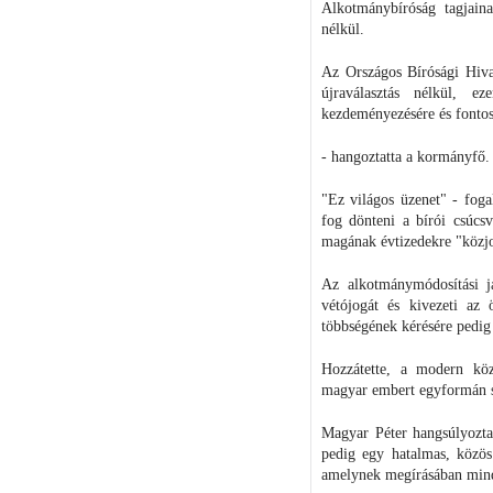
Alkotmánybíróság tagjaina
nélkül.
Az Országos Bírósági Hiva
újraválasztás nélkül, e
kezdeményezésére és fontos
- hangoztatta a kormányfő.
"Ez világos üzenet" - fog
fog dönteni a bírói csúcsv
magának évtizedekre "közjo
Az alkotmánymódosítási ja
vétójogát és kivezeti az 
többségének kérésére pedig
Hozzátette, a modern köz
magyar embert egyformán szo
Magyar Péter hangsúlyozta,
pedig egy hatalmas, közö
amelynek megírásában minde