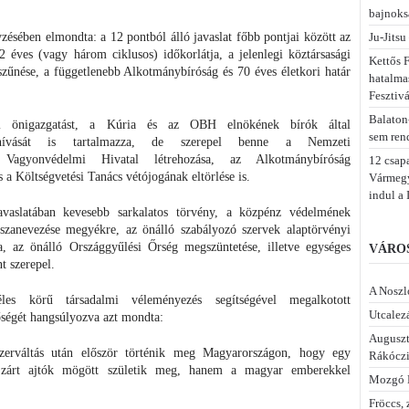
bajnoks
Ju-Jitsu
zésében elmondta: a 12 pontból álló javaslat főbb pontjai között az
2 éves (vagy három ciklusos) időkorlátja, a jelenlegi köztársasági
Kettős F
zűnése, a függetlenebb Alkotmánybíróság és 70 éves életkori határ
hatalma
Fesztiv
Balaton
ói önigazgatást, a Kúria és az OBH elnökének bírók által
sem ren
ahívását is tartalmazza, de szerepel benne a Nemzeti
s Vagyonvédelmi Hivatal létrehozása, az Alkotmánybíróság
12 csap
s a Költségvetési Tanács vétójogának eltörlése is.
Vármegye
indul a 
vaslatában kevesebb sarkalatos törvény, a közpénz védelmének
sszanevezése megyékre, az önálló szabályozó szervek alaptörvényi
ta, az önálló Országgyűlési Őrség megszüntetése, illetve egységes
VÁROS
t szerepel.
A Noszl
les körű társadalmi véleményezés segítségével megalkotott
Utcalezá
ségét hangsúlyozva azt mondta:
Auguszt
zerváltás után először történik meg Magyarországon, hogy egy
Rákóczi
zárt ajtók mögött születik meg, hanem a magyar emberekkel
Mozgó 
Fröccs, 