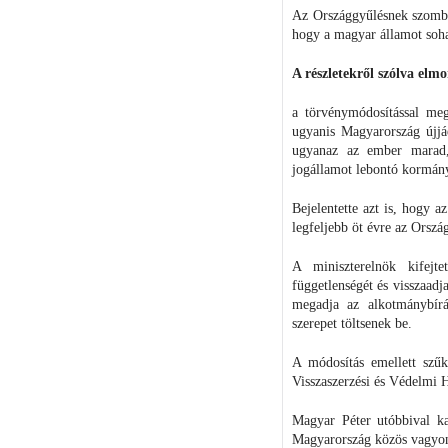
Az Országgyűlésnek szombat
hogy a magyar államot soha 
A részletekről szólva elm
a törvénymódosítással meg
ugyanis Magyarország újjá
ugyanaz az ember marad, 
jogállamot lebontó kormány
Bejelentette azt is, hogy a
legfeljebb öt évre az Orsz
A miniszterelnök kifejte
függetlenségét és visszaadja
megadja az alkotmánybírá
szerepet töltsenek be.
A módosítás emellett szűk
Visszaszerzési és Védelmi H
Magyar Péter utóbbival ka
Magyarország közös vagyon