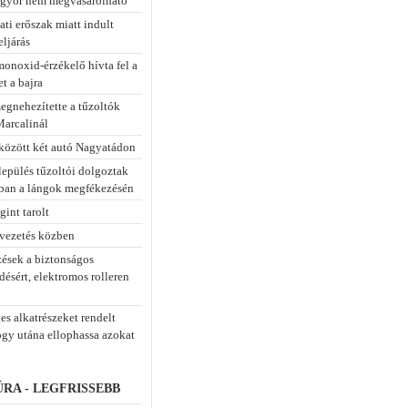
győr nem megvásárolható
ti erőszak miatt indult
ljárás
monoxid-érzékelő hívta fel a
t a bajra
egnehezítette a tűzoltók
Marcalinál
között két autó Nagyatádon
lepülés tűzoltói dolgoztak
ban a lángok megfékezésén
int tarolt
 vezetés közben
zések a biztonságos
ésért, elektromos rolleren
es alkatrészeket rendelt
ogy utána ellophassa azokat
RA - LEGFRISSEBB