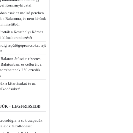
ei Kormányhivatal
bban csak az utolsó percben
k a Balatonra, és nem kérünk
mi mirelitből
tották a Keszthelyi Kórház
i klímaberendezését
dig repülőgéproncsokat rejt
on
 Balaton-átúszás: tízezres
Balatonban, és célba ért a
 történetének 250 ezredik
s
k a kitartásukat és az
űködésüket!
JÚK - LEGFRISSEBB
eorológia: a sok csapadék
 talajok feltöltődését