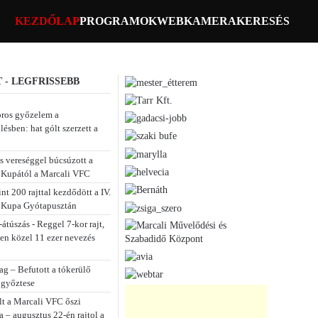
KEZDŐLAP
PROGRAMOK
WEBKAMERA
KERESÉS
 - LEGFRISSEBB
ros győzelem a
lésben: hat gólt szerzett a
s vereséggel búcsúzott a
Kupától a Marcali VFC
t 200 rajttal kezdődött a IV.
 Kupa Gyótapusztán
átúszás - Reggel 7-kor rajt,
sen közel 11 ezer nevezés
ag – Befutott a tókerülő
 győztese
lt a Marcali VFC őszi
a – augusztus 22-én rajtol a