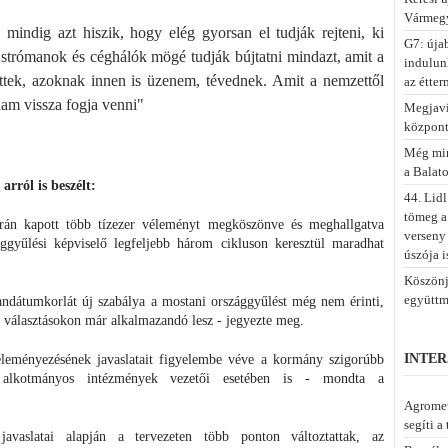
Vármegy
indig azt hiszik, hogy elég gyorsan el tudják rejteni, ki
G7: úja
 strómanok és céghálók mögé tudják bújtatni mindazt, amit a
indulun
ttek, azoknak innen is üzenem, tévednek. Amit a nemzettől
az étter
llam vissza fogja venni"
Megjaví
központ
Még min
a Balat
rról is beszélt:
44. Lidl
tömeg a 
orán kapott több tízezer véleményt megköszönve és meghallgatva
verseny
ggyűlési képviselő legfeljebb három cikluson keresztül maradhat
úszója i
Köszönjü
együttm
andátumkorlát új szabálya a mostani országgyűlést még nem érinti,
i választásokon már alkalmazandó lesz - jegyezte meg.
INTER
leményezésének javaslatait figyelembe véve a kormány szigorúbb
z alkotmányos intézmények vezetői esetében is - mondta a
Agromet
segíti a
javaslatai alapján a tervezeten több ponton változtattak, az