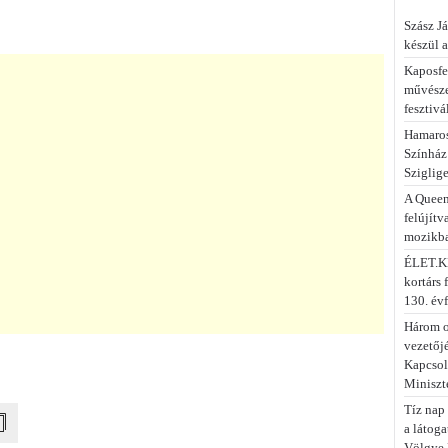
Szász Já
készül a
Kaposfe
művésze
fesztivá
Hamaros
Színház
Sziglig
A Queen
felújítv
mozikb
ÉLET.KÉ
kortárs 
130. év
Három o
vezetőj
Kapcsola
Miniszt
Tíz nap 
a látog
Völgye 