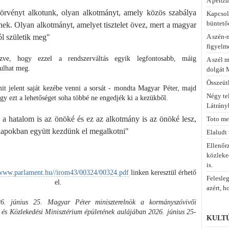
A pénzü
örvényt alkotunk, olyan alkotmányt, amely közös szabálya
Kapcsola
büntetőe
nek. Olyan alkotmányt, amelyet tisztelet övez, mert a magyar
A szén-
l születik meg"
figyelme
zve, hogy ezzel a rendszerváltás egyik legfontosabb, máig
A szél m
sulhat meg.
dolgát 
Összeüt
it jelent saját kezébe venni a sorsát - mondta Magyar Péter, majd
Négy te
gy ezt a lehetőséget soha többé ne engedjék ki a kezükből.
Látrány
 a hatalom is az önöké és ez az alkotmány is az önöké lesz,
Toto meg
napokban együtt kezdünk el megalkotni"
Elaludt
Ellenőr
közleked
is.
/www.parlament.hu//irom43/00324/00324.pdf
linken keresztül érhető
Felesleg
el.
azért, h
26. június 25. Magyar Péter miniszterelnök a kormányszóvivői
i és Közlekedési Minisztérium épületének aulájában 2026. június 25-
KULTÚ