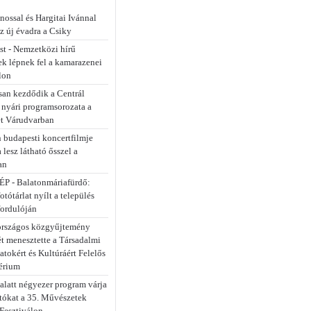
nossal és Hargitai Ivánnal
z új évadra a Csiky
st - Nemzetközi hírű
k lépnek fel a kamarazenei
lon
an kezdődik a Centrál
 nyári programsorozata a
et Várudvarban
 budapesti koncertfilmje
a lesz látható ősszel a
an
P - Balatonmáriafürdő:
fotótárlat nyílt a település
fordulóján
rszágos közgyűjtemény
ét menesztette a Társadalmi
tokért és Kultúráért Felelős
érium
alatt négyezer program várja
atókat a 35. Művészetek
Fesztiválon