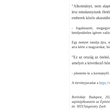
"Alkotmányt, nem alapt
lesz mindannyiunk életé
emberek közös akaratábó
- fogalmazott, megjegye
beteljesületlen ígérete való
Egy nemzet tanulja újra, m
arra kérte a magyarokat, ho
"Ez az ország az önöké,
amelyet a következő hó
- jelentette ki a kormányfő.
A törvényjavaslat a
https:/
Borítókép: Budapest, 20
sajtótájékoztatón az Építés
én. MTI/Szigetváry Zsolt