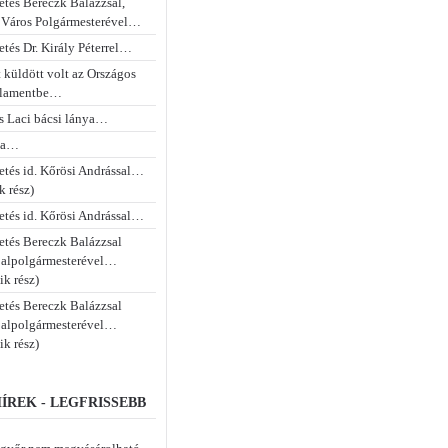
etés Bereczk Balázzsal,
 Város Polgármesterével…
tés Dr. Király Péterrel…
 küldött volt az Országos
rlamentbe…
s Laci bácsi lánya…
na…
etés id. Kőrösi Andrással…
k rész)
etés id. Kőrösi Andrással…
etés Bereczk Balázzsal
 alpolgármesterével…
ik rész)
etés Bereczk Balázzsal
 alpolgármesterével…
ik rész)
ÍREK - LEGFRISSEBB