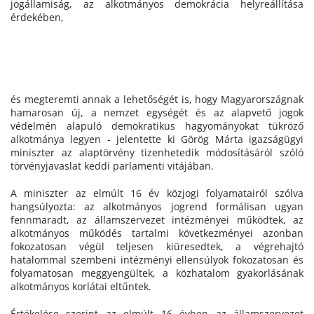
jogállamiság, az alkotmányos demokrácia helyreállítása
érdekében,
és megteremti annak a lehetőségét is, hogy Magyarországnak
hamarosan új, a nemzet egységét és az alapvető jogok
védelmén alapuló demokratikus hagyományokat tükröző
alkotmánya legyen - jelentette ki Görög Márta igazságügyi
miniszter az alaptörvény tizenhetedik módosításáról szóló
törvényjavaslat keddi parlamenti vitájában.
A miniszter az elmúlt 16 év közjogi folyamatairól szólva
hangsúlyozta: az alkotmányos jogrend formálisan ugyan
fennmaradt, az államszervezet intézményei működtek, az
alkotmányos működés tartalmi következményei azonban
fokozatosan végül teljesen kiüresedtek, a végrehajtó
hatalommal szembeni intézményi ellensúlyok fokozatosan és
folyamatosan meggyengültek, a közhatalom gyakorlásának
alkotmányos korlátai eltűntek.
Értékelése szerint az elmúlt 16 évben az államszervezet