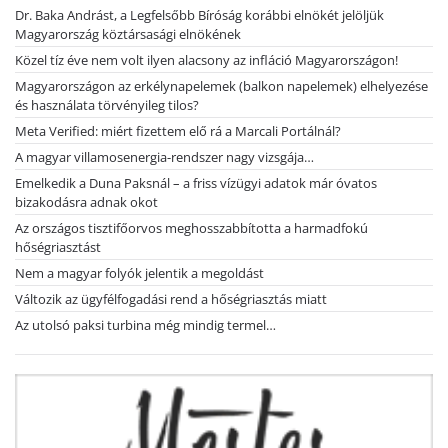
Dr. Baka Andrást, a Legfelsőbb Bíróság korábbi elnökét jelöljük
Magyarország köztársasági elnökének
Közel tíz éve nem volt ilyen alacsony az infláció Magyarországon!
Magyarországon az erkélynapelemek (balkon napelemek) elhelyezése
és használata törvényileg tilos?
Meta Verified: miért fizettem elő rá a Marcali Portálnál?
A magyar villamosenergia-rendszer nagy vizsgája…
Emelkedik a Duna Paksnál – a friss vízügyi adatok már óvatos
bizakodásra adnak okot
Az országos tisztifőorvos meghosszabbította a harmadfokú
hőségriasztást
Nem a magyar folyók jelentik a megoldást
Változik az ügyfélfogadási rend a hőségriasztás miatt
Az utolsó paksi turbina még mindig termel…