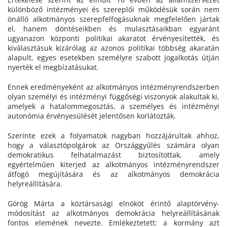
különböző intézményei és szereplői működésük során nem
önálló alkotmányos szerepfelfogásuknak megfelelően jártak
el, hanem döntéseikben és mulasztásaikban egyaránt
ugyanazon központi politikai akaratot érvényesítették, és
kiválasztásuk kizárólag az azonos politikai többség akaratán
alapult, egyes esetekben személyre szabott jogalkotás útján
nyerték el megbízatásukat.
Ennek eredményeként az alkotmányos intézményrendszerben
olyan személyi és intézményi függőségi viszonyok alakultak ki,
amelyek a hatalommegosztás, a személyes és intézményi
autonómia érvényesülését jelentősen korlátozták.
Szerinte ezek a folyamatok nagyban hozzájárultak ahhoz,
hogy a választópolgárok az Országgyűlés számára olyan
demokratikus felhatalmazást biztosítottak, amely
egyértelműen kiterjed az alkotmányos intézményrendszer
átfogó megújítására és az alkotmányos demokrácia
helyreállítására.
Görög Márta a köztársasági elnököt érintő alaptörvény-
módosítást az alkotmányos demokrácia helyreállításának
fontos elemének nevezte. Emlékeztetett: a kormány azt