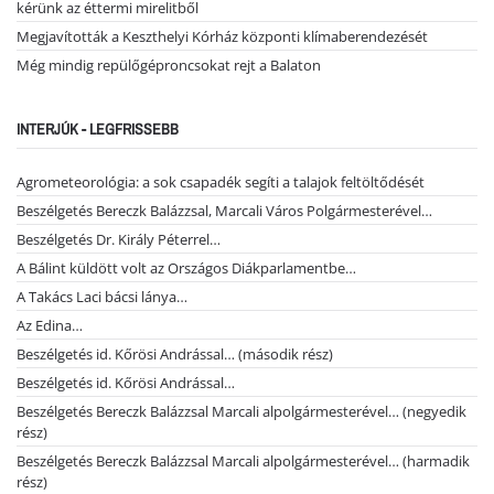
kérünk az éttermi mirelitből
Megjavították a Keszthelyi Kórház központi klímaberendezését
Még mindig repülőgéproncsokat rejt a Balaton
INTERJÚK - LEGFRISSEBB
Agrometeorológia: a sok csapadék segíti a talajok feltöltődését
Beszélgetés Bereczk Balázzsal, Marcali Város Polgármesterével…
Beszélgetés Dr. Király Péterrel…
A Bálint küldött volt az Országos Diákparlamentbe…
A Takács Laci bácsi lánya…
Az Edina…
Beszélgetés id. Kőrösi Andrással… (második rész)
Beszélgetés id. Kőrösi Andrással…
Beszélgetés Bereczk Balázzsal Marcali alpolgármesterével… (negyedik
rész)
Beszélgetés Bereczk Balázzsal Marcali alpolgármesterével… (harmadik
rész)