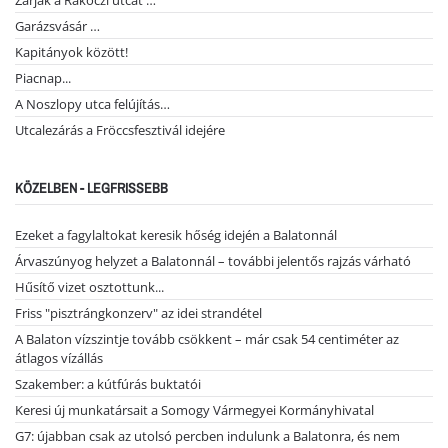
Zárják a Rákóczi utcát …
Garázsvásár …
Kapitányok között!
Piacnap...
A Noszlopy utca felújítás…
Utcalezárás a Fröccsfesztivál idejére
KÖZELBEN - LEGFRISSEBB
Ezeket a fagylaltokat keresik hőség idején a Balatonnál
Árvaszúnyog helyzet a Balatonnál – további jelentős rajzás várható
Hűsítő vizet osztottunk...
Friss "pisztrángkonzerv" az idei strandétel
A Balaton vízszintje tovább csökkent – már csak 54 centiméter az
átlagos vízállás
Szakember: a kútfúrás buktatói
Keresi új munkatársait a Somogy Vármegyei Kormányhivatal
G7: újabban csak az utolsó percben indulunk a Balatonra, és nem