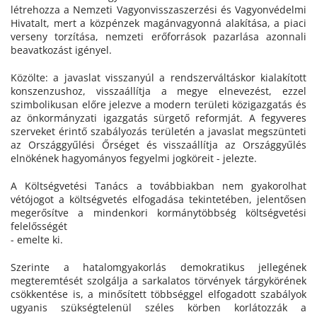
létrehozza a Nemzeti Vagyonvisszaszerzési és Vagyonvédelmi
Hivatalt, mert a közpénzek magánvagyonná alakítása, a piaci
verseny torzítása, nemzeti erőforrások pazarlása azonnali
beavatkozást igényel.
Közölte: a javaslat visszanyúl a rendszerváltáskor kialakított
konszenzushoz, visszaállítja a megye elnevezést, ezzel
szimbolikusan előre jelezve a modern területi közigazgatás és
az önkormányzati igazgatás sürgető reformját. A fegyveres
szerveket érintő szabályozás területén a javaslat megszünteti
az Országgyűlési Őrséget és visszaállítja az Országgyűlés
elnökének hagyományos fegyelmi jogköreit - jelezte.
A Költségvetési Tanács a továbbiakban nem gyakorolhat
vétójogot a költségvetés elfogadása tekintetében, jelentősen
megerősítve a mindenkori kormánytöbbség költségvetési
felelősségét
- emelte ki.
Szerinte a hatalomgyakorlás demokratikus jellegének
megteremtését szolgálja a sarkalatos törvények tárgykörének
csökkentése is, a minősített többséggel elfogadott szabályok
ugyanis szükségtelenül széles körben korlátozzák a