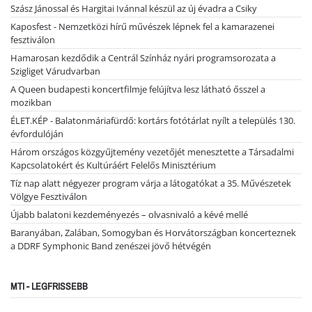
Szász Jánossal és Hargitai Ivánnal készül az új évadra a Csiky
Kaposfest - Nemzetközi hírű művészek lépnek fel a kamarazenei
fesztiválon
Hamarosan kezdődik a Centrál Színház nyári programsorozata a
Szigliget Várudvarban
A Queen budapesti koncertfilmje felújítva lesz látható ősszel a
mozikban
ÉLET.KÉP - Balatonmáriafürdő: kortárs fotótárlat nyílt a település 130.
évfordulóján
Három országos közgyűjtemény vezetőjét menesztette a Társadalmi
Kapcsolatokért és Kultúráért Felelős Minisztérium
Tíz nap alatt négyezer program várja a látogatókat a 35. Művészetek
Völgye Fesztiválon
Újabb balatoni kezdeményezés – olvasnivaló a kévé mellé
Baranyában, Zalában, Somogyban és Horvátországban koncerteznek
a DDRF Symphonic Band zenészei jövő hétvégén
MTI - LEGFRISSEBB