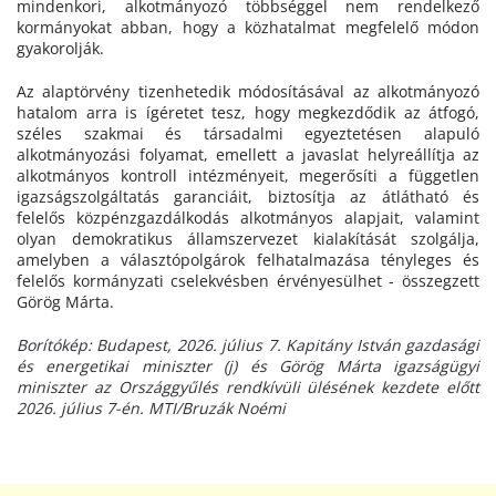
mindenkori, alkotmányozó többséggel nem rendelkező
kormányokat abban, hogy a közhatalmat megfelelő módon
gyakorolják.
Az alaptörvény tizenhetedik módosításával az alkotmányozó
hatalom arra is ígéretet tesz, hogy megkezdődik az átfogó,
széles szakmai és társadalmi egyeztetésen alapuló
alkotmányozási folyamat, emellett a javaslat helyreállítja az
alkotmányos kontroll intézményeit, megerősíti a független
igazságszolgáltatás garanciáit, biztosítja az átlátható és
felelős közpénzgazdálkodás alkotmányos alapjait, valamint
olyan demokratikus államszervezet kialakítását szolgálja,
amelyben a választópolgárok felhatalmazása tényleges és
felelős kormányzati cselekvésben érvényesülhet - összegzett
Görög Márta.
Borítókép: Budapest, 2026. július 7. Kapitány István gazdasági
és energetikai miniszter (j) és Görög Márta igazságügyi
miniszter az Országgyűlés rendkívüli ülésének kezdete előtt
2026. július 7-én. MTI/Bruzák Noémi