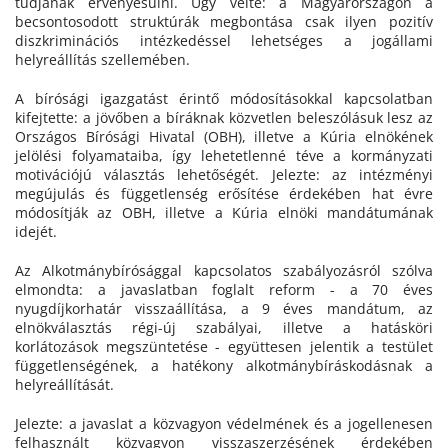
tudjanak érvényesülni. Úgy vélte: a Magyarországon a
becsontosodott struktúrák megbontása csak ilyen pozitív
diszkriminációs intézkedéssel lehetséges a jogállami
helyreállítás szellemében.
A bírósági igazgatást érintő módosításokkal kapcsolatban
kifejtette: a jövőben a bíráknak közvetlen beleszólásuk lesz az
Országos Bírósági Hivatal (OBH), illetve a Kúria elnökének
jelölési folyamataiba, így lehetetlenné téve a kormányzati
motivációjú választás lehetőségét. Jelezte: az intézményi
megújulás és függetlenség erősítése érdekében hat évre
módosítják az OBH, illetve a Kúria elnöki mandátumának
idejét.
Az Alkotmánybírósággal kapcsolatos szabályozásról szólva
elmondta: a javaslatban foglalt reform - a 70 éves
nyugdíjkorhatár visszaállítása, a 9 éves mandátum, az
elnökválasztás régi-új szabályai, illetve a hatásköri
korlátozások megszüntetése - együttesen jelentik a testület
függetlenségének, a hatékony alkotmánybíráskodásnak a
helyreállítását.
Jelezte: a javaslat a közvagyon védelmének és a jogellenesen
felhasznált közvagyon visszaszerzésének érdekében