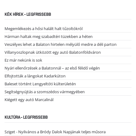
KÉK HÍREK - LEGFRISSEBB
Megemlékezés a hősi halált halt tűzoltókról
Hárman haltak meg szabadtéri tüzekben a héten
Veszélyes lehet a Balaton hirtelen mélyülő medre a déli parton
Villanyoszlopnak ütközött egy autó Balatonföldváron
Ez már nekünk is sok
Nyári ellenőrzések a Balatonnál – az első félidő végén
Elfojtották a lángokat Kadarkúton
Baleset történt Lengyeltóti külterületén
Segítségnyújtás a szomszédos vármegyében
Kiégett egy autó Marcalinál
KULTÚRA - LEGFRISSEBB
Sziget - Nyilvános a Bródy Dalok Napjának teljes műsora