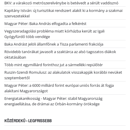
BKV: a várakozó metrószerelvénybe is betévedt a sérült vaddisznó
Kapitány István: új turisztikai rendszert alakít ki a kormány a szakmai
szervezetekkel
Magyar Péter: Baka András elfogadta a felkérést
Vegyszeradagolási probléma miatt kórházba került az Igali
Gyógyfürdő több vendége
Baka Andrást jelöli államfőnek a Tisza parlamenti frakciója
Rövidebb tanórákat javasolt a szaktárca az alsó tagozatos diákok
oktatásában
Több mint egymilliárd forinthoz jut a sármelléki repülőtér
Ruszin-Szendi Romulusz: az alakulatok visszakapják korábbi nevüket
szeptembertől
Magyar Péter: a 6000 milliárd forint európai uniós forrás át fogja
alakítani Magyarországot
Energiatakarékosság - Magyar Péter: stabil Magyarország
energiaellátása, de drámai az Orbán-kormány öröksége
KÖZÉRDEKŰ - LEGFRISSEBB