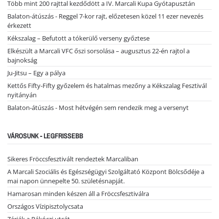
Több mint 200 rajttal kezdődött a IV. Marcali Kupa Gyótapusztán
Balaton-átúszás - Reggel 7-kor rajt, előzetesen közel 11 ezer nevezés
érkezett
Kékszalag – Befutott a tókerülő verseny győztese
Elkészült a Marcali VFC őszi sorsolása – augusztus 22-én rajtol a
bajnokság
Ju-Jitsu – Egy a pálya
Kettős Fifty-Fifty győzelem és hatalmas mezőny a Kékszalag Fesztivál
nyitányán
Balaton-átúszás - Most hétvégén sem rendezik meg a versenyt
VÁROSUNK - LEGFRISSEBB
Sikeres Fröccsfesztivált rendeztek Marcaliban
A Marcali Szociális és Egészségügyi Szolgáltató Központ Bölcsődéje a
mai napon ünnepelte 50. születésnapját.
Hamarosan minden készen áll a Fröccsfesztiválra
Országos Vízipisztolycsata