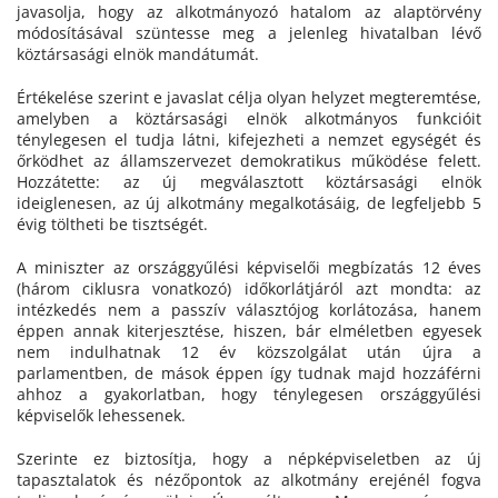
javasolja, hogy az alkotmányozó hatalom az alaptörvény
módosításával szüntesse meg a jelenleg hivatalban lévő
köztársasági elnök mandátumát.
Értékelése szerint e javaslat célja olyan helyzet megteremtése,
amelyben a köztársasági elnök alkotmányos funkcióit
ténylegesen el tudja látni, kifejezheti a nemzet egységét és
őrködhet az államszervezet demokratikus működése felett.
Hozzátette: az új megválasztott köztársasági elnök
ideiglenesen, az új alkotmány megalkotásáig, de legfeljebb 5
évig töltheti be tisztségét.
A miniszter az országgyűlési képviselői megbízatás 12 éves
(három ciklusra vonatkozó) időkorlátjáról azt mondta: az
intézkedés nem a passzív választójog korlátozása, hanem
éppen annak kiterjesztése, hiszen, bár elméletben egyesek
nem indulhatnak 12 év közszolgálat után újra a
parlamentben, de mások éppen így tudnak majd hozzáférni
ahhoz a gyakorlatban, hogy ténylegesen országgyűlési
képviselők lehessenek.
Szerinte ez biztosítja, hogy a népképviseletben az új
tapasztalatok és nézőpontok az alkotmány erejénél fogva