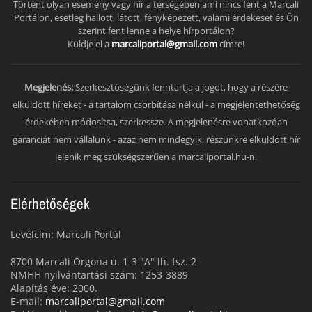
Történt olyan esemény vagy hír a térségében ami nincs fent a Marcali
Portálon, esetleg hallott, látott, fényképezett, valami érdekeset és Ön
szerint fent lenne a helye hírportálon?
Küldje el a
marcaliportal@gmail.com
címre!
Megjelenés:
Szerkesztőségünk fenntartja a jogot, hogy a részére
elküldött híreket - a tartalom csorbítása nélkül - a megjelentethetőség
érdekében módosítsa, szerkessze. A megjelenésre vonatkozóan
garanciát nem vállalunk - azaz nem mindegyik, részünkre elküldött hír
jelenik meg szükségszerűen a marcaliportal.hu-n.
Elérhetőségek
Levélcím: Marcali Portál
8700 Marcali Orgona u. 1-3 "A" lh. fsz. 2
NMHH nyilvántartási szám: 1253-3889
Alapítás éve: 2000.
E-mail:
marcaliportal@gmail.com