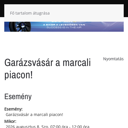
Fő tartalom átugrása
Garázsvásár a marcali
Nyomtatás
piacon!
Esemény
Esemény:
Garázsvásár a marcali piacon!
Mikor:
2026 augusztus 8. Szo
, 07:00 óra
-
12:00 óra