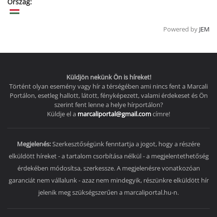
Ország:
Powered by
JEM
Küldjön nekünk Ön is híreket!
Történt olyan esemény vagy hír a térségében ami nincs fent a Marcali
Portálon, esetleg hallott, látott, fényképezett, valami érdekeset és Ön
szerint fent lenne a helye hírportálon?
Küldje el a
marcaliportal@gmail.com
címre!
Megjelenés:
Szerkesztőségünk fenntartja a jogot, hogy a részére
elküldött híreket - a tartalom csorbítása nélkül - a megjelentethetőség
érdekében módosítsa, szerkessze. A megjelenésre vonatkozóan
garanciát nem vállalunk - azaz nem mindegyik, részünkre elküldött hír
jelenik meg szükségszerűen a marcaliportal.hu-n.