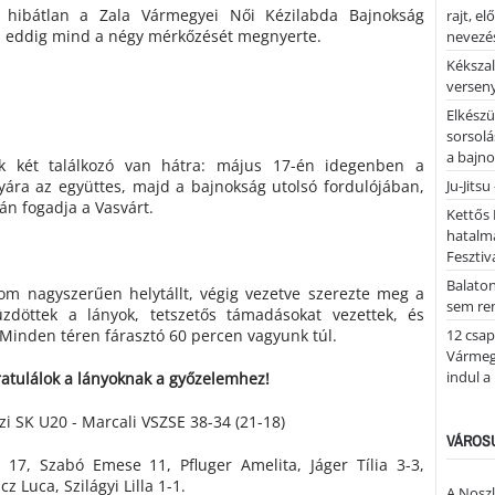
 hibátlan a Zala Vármegyei Női Kézilabda Bajnokság
rajt, e
n: eddig mind a négy mérkőzését megnyerte.
nevezés
Kékszal
versen
Elkészü
sorsolá
a bajn
k két találkozó van hátra: május 17-én idegenben a
yára az együttes, majd a bajnokság utolsó fordulójában,
Ju-Jitsu
án fogadja a Vasvárt.
Kettős 
hatalm
Fesztiv
Balato
om nagyszerűen helytállt, végig vezetve szerezte meg a
sem re
zdöttek a lányok, tetszetős támadásokat vezettek, és
Minden téren fárasztó 60 percen vagyunk túl.
12 csap
Vármegy
indul a
atulálok a lányoknak a győzelemhez!
zi SK U20 - Marcali VSZSE 38-34 (21-18)
VÁROSU
li 17, Szabó Emese 11, Pfluger Amelita, Jáger Tília 3-3,
 Luca, Szilágyi Lilla 1-1.
A Noszl