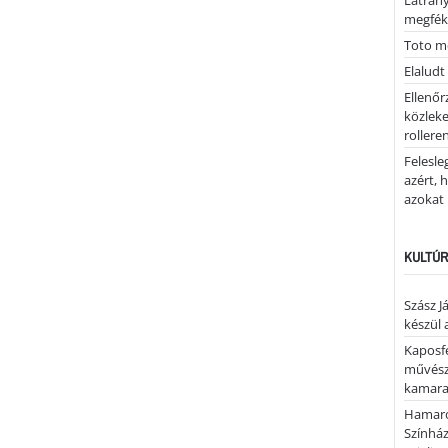
Látrán
megfék
Toto me
Elaludt
Ellenőr
közleke
rolleren
Felesle
azért, 
azokat
KULTÚR
Szász J
készül 
Kaposfe
művésze
kamaraz
Hamaro
Színhá