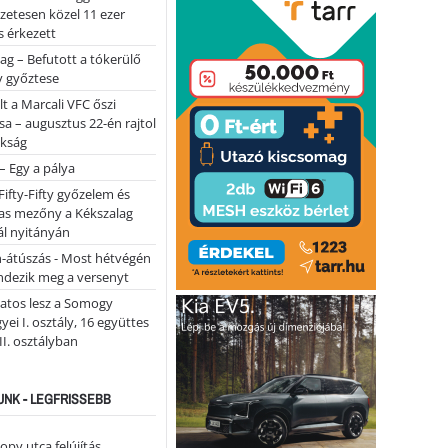
lőzetesen közel 11 ezer
 érkezett
ag – Befutott a tókerülő
y győztese
lt a Marcali VFC őszi
sa – augusztus 22-én rajtol
okság
 – Egy a pálya
Fifty-Fifty győzelem és
as mezőny a Kékszalag
ál nyitányán
n-átúszás - Most hétvégén
ndezik meg a versenyt
atos lesz a Somogy
ei I. osztály, 16 együttes
 II. osztályban
NK - LEGFRISSEBB
opy utca felújítás…