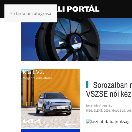
Fő tartalom átugrása
Sorozatban n
VSZSE női kézi
ÍRTA: VÁGÓ ZOLTÁN
MEGJELENT: 2026. MÁJUS 10. VAS