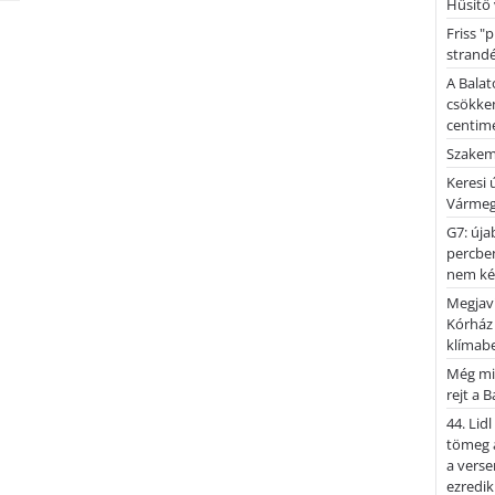
Hűsítő 
Friss "
strandé
A Balat
csökken
centimé
Szakemb
Keresi
Vármeg
G7: úja
percben
nem kér
Megjaví
Kórház
klímab
Még mi
rejt a 
44. Lid
tömeg a
a verse
ezredik