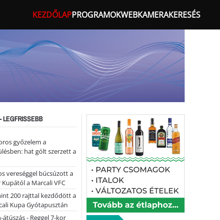
KEZDŐLAP
PROGRAMOK
WEBKAMERA
KERESÉS
- LEGFRISSEBB
oros győzelem a
ülésben: hat gólt szerzett a
s vereséggel búcsúzott a
 Kupától a Marcali VFC
nt 200 rajttal kezdődött a
cali Kupa Gyótapusztán
-átúszás - Reggel 7-kor