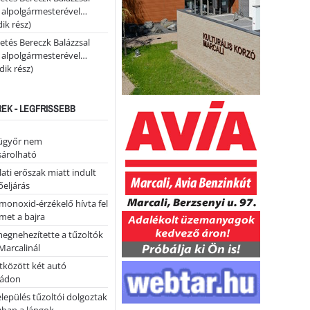
i alpolgármesterével…
ik rész)
etés Bereczk Balázzsal
i alpolgármesterével…
ik rész)
REK - LEGFRISSEBB
ügyőr nem
árolható
ati erőszak miatt indult
eljárás
monoxid-érzékelő hívta fel
lmet a bajra
megnehezítette a tűzoltók
Marcalinál
tközött két autó
tádon
lepülés tűzoltói dolgoztak