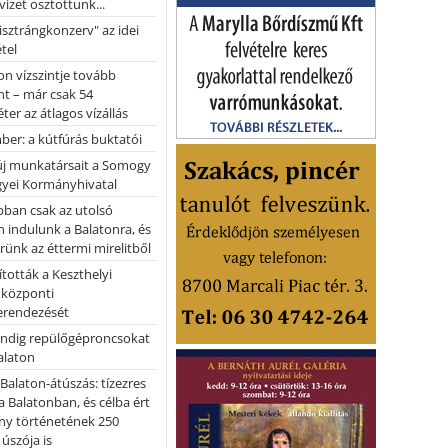
vizet osztottunk...
pisztrángkonzerv" az idei
tel
on vízszintje tovább
t – már csak 54
ter az átlagos vízállás
er: a kútfúrás buktatói
 új munkatársait a Somogy
yei Kormányhivatal
bban csak az utolsó
 indulunk a Balatonra, és
ünk az éttermi mirelitből
tották a Keszthelyi
 központi
erendezését
ndig repülőgéproncsokat
Balaton
l Balaton-átúszás: tízezres
 Balatonban, és célba ért
ny történetének 250
 úszója is