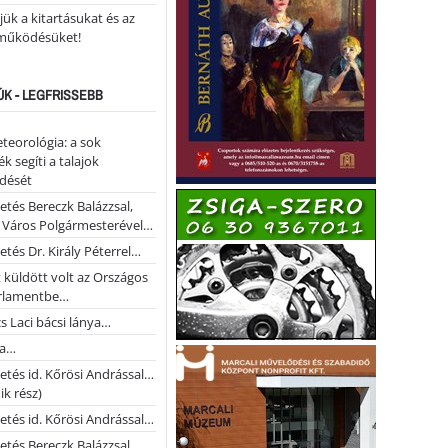
ük a kitartásukat és az
működésüket!
ÚK - LEGFRISSEBB
teorológia: a sok
k segíti a talajok
ődését
etés Bereczk Balázzsal,
i Város Polgármesterével…
etés Dr. Király Péterrel…
t küldött volt az Országos
rlamentbe…
s Laci bácsi lánya…
na…
etés id. Kőrösi Andrással…
k rész)
etés id. Kőrösi Andrással…
etés Bereczk Balázzsal