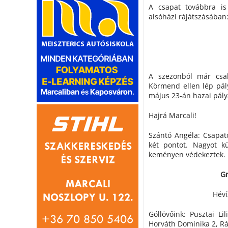
A csapat továbbra is
alsóházi rájátszásába
A szezonból már csa
Körmend ellen lép pál
május 23-án hazai pály
Hajrá Marcali!
Szántó Angéla: Csapat
két pontot. Nagyot kü
keményen védekeztek. 
Gr
Héví
Góllövőink: Pusztai Li
Horváth Dominika 2, Rácz