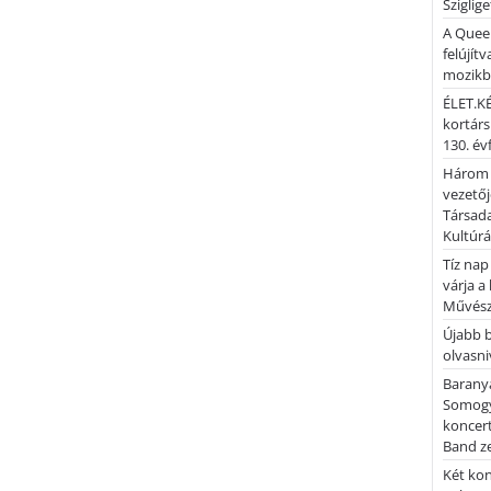
Sziglig
A Quee
felújítv
mozik
ÉLET.KÉ
kortárs
130. év
Három 
vezetőj
Társada
Kultúrá
Tíz nap
várja a
Művész
Újabb 
olvasni
Barany
Somogy
koncer
Band z
Két kon