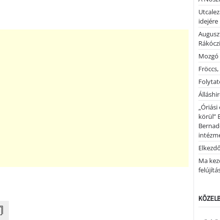
Utcalez
idejére
Auguszt
Rákóczi
Mozgó 
Fröccs,
Folytató
Álláshi
„Óriási
körül” 
Bernad
intézm
Elkezd
Ma kez
felújítá
KÖZELB