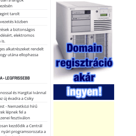
yban a lángok
ezésén
gint tarolt
 vezetés közben
zések a biztonságos
désért, elektromos
 is.
ges alkatrészeket rendelt
hogy utána ellophassa
A - LEGFRISSEBB
ánossal és Hargitai Ivánnal
az új évadra a Csiky
st - Nemzetközi hírű
k lépnek fel a
enei fesztiválon
san kezdődik a Centrál
z nyári programsorozata a