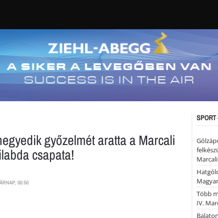
SPORT 
egyedik győzelmét aratta a Marcali
Gólzáp
labda csapata!
felkész
Marcali
Hatgólo
Magyar
ÁRNAP, 00:50
Több mi
IV. Mar
Balaton