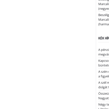
Marcal
(negyed
Beszélg
Marcal
(harmad
KÉK HÍ
A pénz
megvás
Kapcsol
büntető
A szén-
a figye
A szél 
dolgát 
Összeü
Nagya
Négy te