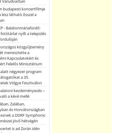
et Várudvarban
n budapesti koncertfilmje
a lesz látható ősszel a
ban
P - Balatonmáriafürdő:
 fotótárlat nyílt a település
fordulóján
országos közgyűjtemény
ét menesztette a
lmi Kapcsolatokért és
ért Felelős Minisztérium
 alatt négyezer program
 látogatókat a 35.
etek Völgye Fesztiválon
balatoni kezdeményezés –
való a kévé mellé
ában, Zalában,
ban és Horvátországban
teznek a DDRF Symphonic
enészei jövő hétvégén
certet is ad Zorán idén