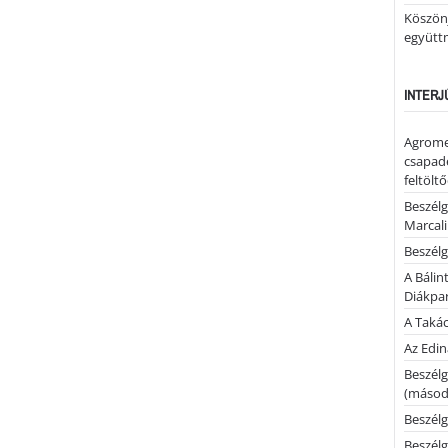
Köszönj
együtt
INTERJ
Agrome
csapadé
feltölt
Beszélg
Marcal
Beszélg
A Bálin
Diákpa
A Takác
Az Edi
Beszélg
(másodi
Beszélg
Beszélg