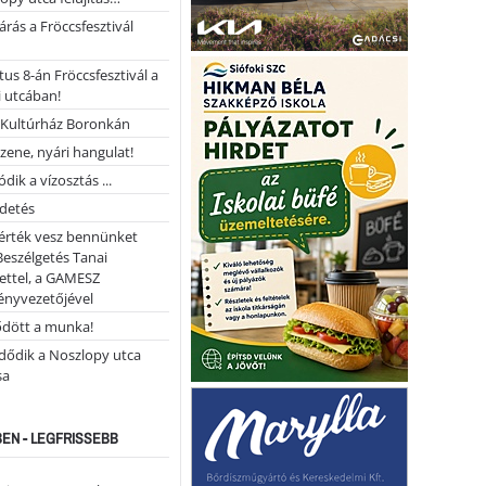
árás a Fröccsfesztivál
us 8-án Fröccsfesztivál a
 utcában!
Kultúrház Boronkán
 zene, nyári hangulat!
dik a vízosztás ...
rdetés
 érték vesz bennünket
Beszélgetés Tanai
ettel, a GAMESZ
ényvezetőjével
ődött a munka!
dődik a Noszlopy utca
sa
EN - LEGFRISSEBB