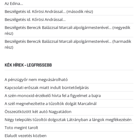
Az Edina…
Beszélgetés id. Kőrösi Andrással… (második rész)
Beszélgetés id. Kőrösi Andrással…
Beszélgetés Bereczk Balázzsal Marcali alpolgármesterével… (negyedik
rész)
Beszélgetés Bereczk Balázzsal Marcali alpolgármesterével… (harmadik
rész)
KÉK HÍREK - LEGFRISSEBB
A pénzügyőr nem megvásárolható
Kapcsolati erőszak miatt indult büntetőeljárás
A szén-monoxid-érzékelő hívta fel a figyelmet a bajra
A szél megnehezítette a tűzoltók dolgát Marcalinál
Összeütközött két autó Nagyatádon
Négy település tűzoltói dolgoztak Látrányban a lángok megfékezésén
Toto megint tarolt
Elaludt vezetés közben