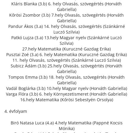
Kláris Blanka (3.b) 6. hely Olvasás, szövegértés (Horváth
Gabriella)
Kőrösi Zsombor (3.b) 7.hely Olvasás, szövegértés (Horváth
Gabriella)
Pandur Ákos (3.a) 14. hely Olvasás, szövegértés (Szánkárné
Luczó Szilvia)
Patkó Lujza (3.a) 13.hely Magyar nyelv (Szánkárné Luczó
Szilvia)
27.hely Matematika (Kuruczné Gazdag Erika)
Pusztai Zoé (3.a) 6. hely Matematika (Kuruczné Gazdag Erika)
11. hely Olvasás, szövegértés (Szánkárné Luczó Szilvia)
Subicz Ádám (3.b) 25.hely Olvasás, szövegértés (Horváth
Gabriella)
Tompos Emma (3.b) 18. hely Olvasás, szövegértés (Horváth
Gabriella)
Vadál Boglárka (3.b) 10.hely Magyar nyelv (Horváth Gabriella)
Varga Flóra (3.b) 6. hely Környezetismeret (Horváth Gabriella)
16.hely Matematika (Kőrösi Sebestyén Orsolya)
4. évfolyam
Biró Natasa Luca (4.a) 4.hely Matematika (Pappné Kocsis
Mónika)