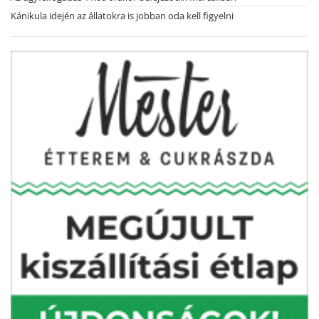
Kánikula idején az állatokra is jobban oda kell figyelni