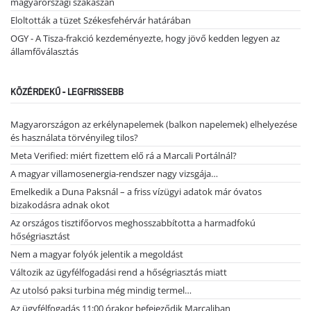
magyarországi szakaszán
Eloltották a tüzet Székesfehérvár határában
OGY - A Tisza-frakció kezdeményezte, hogy jövő kedden legyen az
államfőválasztás
KÖZÉRDEKŰ - LEGFRISSEBB
Magyarországon az erkélynapelemek (balkon napelemek) elhelyezése
és használata törvényileg tilos?
Meta Verified: miért fizettem elő rá a Marcali Portálnál?
A magyar villamosenergia-rendszer nagy vizsgája…
Emelkedik a Duna Paksnál – a friss vízügyi adatok már óvatos
bizakodásra adnak okot
Az országos tisztifőorvos meghosszabbította a harmadfokú
hőségriasztást
Nem a magyar folyók jelentik a megoldást
Változik az ügyfélfogadási rend a hőségriasztás miatt
Az utolsó paksi turbina még mindig termel…
Az ügyfélfogadás 11:00 órakor befejeződik Marcaliban