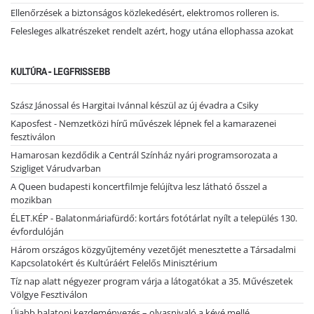
Ellenőrzések a biztonságos közlekedésért, elektromos rolleren is.
Felesleges alkatrészeket rendelt azért, hogy utána ellophassa azokat
KULTÚRA - LEGFRISSEBB
Szász Jánossal és Hargitai Ivánnal készül az új évadra a Csiky
Kaposfest - Nemzetközi hírű művészek lépnek fel a kamarazenei
fesztiválon
Hamarosan kezdődik a Centrál Színház nyári programsorozata a
Szigliget Várudvarban
A Queen budapesti koncertfilmje felújítva lesz látható ősszel a
mozikban
ÉLET.KÉP - Balatonmáriafürdő: kortárs fotótárlat nyílt a település 130.
évfordulóján
Három országos közgyűjtemény vezetőjét menesztette a Társadalmi
Kapcsolatokért és Kultúráért Felelős Minisztérium
Tíz nap alatt négyezer program várja a látogatókat a 35. Művészetek
Völgye Fesztiválon
Újabb balatoni kezdeményezés – olvasnivaló a kévé mellé