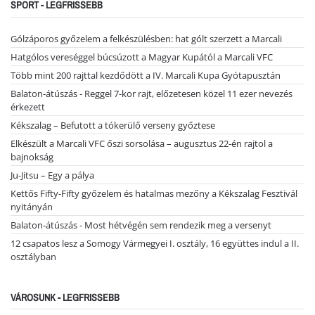
SPORT - LEGFRISSEBB
Gólzáporos győzelem a felkészülésben: hat gólt szerzett a Marcali
Hatgólos vereséggel búcsúzott a Magyar Kupától a Marcali VFC
Több mint 200 rajttal kezdődött a IV. Marcali Kupa Gyótapusztán
Balaton-átúszás - Reggel 7-kor rajt, előzetesen közel 11 ezer nevezés
érkezett
Kékszalag – Befutott a tókerülő verseny győztese
Elkészült a Marcali VFC őszi sorsolása – augusztus 22-én rajtol a
bajnokság
Ju-Jitsu – Egy a pálya
Kettős Fifty-Fifty győzelem és hatalmas mezőny a Kékszalag Fesztivál
nyitányán
Balaton-átúszás - Most hétvégén sem rendezik meg a versenyt
12 csapatos lesz a Somogy Vármegyei I. osztály, 16 együttes indul a II.
osztályban
VÁROSUNK - LEGFRISSEBB