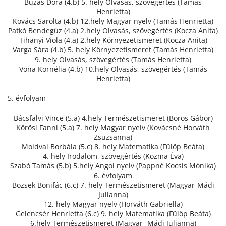
Buzás Dóra (4.b) 5. hely Olvasás, szövegértés (Tamás
Henrietta)
Kovács Sarolta (4.b) 12.hely Magyar nyelv (Tamás Henrietta)
Patkó Bendegúz (4.a) 2.hely Olvasás, szövegértés (Kocza Anita)
Tihanyi Viola (4.a) 2.hely Környezetismeret (Kocza Anita)
Varga Sára (4.b) 5. hely Környezetismeret (Tamás Henrietta)
9. hely Olvasás, szövegértés (Tamás Henrietta)
Vona Kornélia (4.b) 10.hely Olvasás, szövegértés (Tamás
Henrietta)
5. évfolyam
Bácsfalvi Vince (5.a) 4.hely Természetismeret (Boros Gábor)
Kőrösi Fanni (5.a) 7. hely Magyar nyelv (Kovácsné Horváth
Zsuzsanna)
Moldvai Borbála (5.c) 8. hely Matematika (Fülöp Beáta)
4. hely Irodalom, szövegértés (Kozma Éva)
Szabó Tamás (5.b) 5.hely Angol nyelv (Pappné Kocsis Mónika)
6. évfolyam
Bozsek Bonifác (6.c) 7. hely Természetismeret (Magyar-Mádi
Julianna)
12. hely Magyar nyelv (Horváth Gabriella)
Gelencsér Henrietta (6.c) 9. hely Matematika (Fülöp Beáta)
6.hely Természetismeret (Magyar- Mádi Julianna)