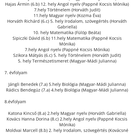
Hajas Ármin (6.b) 12. hely Angol nyelv (Pappné Kocsis Mónika)
7.hely Történelem (Horváth Judit)
11.hely Magyar nyelv (Kozma Éva)
Horváth Richárd (6.c) 5. hely Irodalom, szövegértés (Horváth
Gabriella)
10. hely Matematika (Fülöp Beáta)
Sipiczki Dávid (6.b) 11.hely Matematika (Pappné Kocsis
Mónika)
7.hely Angol nyelv (Pappné Kocsis Mónika)
Szikora Mátyás (6.c) 5. hely Történelem (Horváth Judit)
5. hely Természetismeret (Magyar-Mádi Julianna)
7. évfolyam
Jángli Benedek (7.a) 5.hely Biológia (Magyar-Mádi Julianna)
Rádics Bendegúz (7.a) 4.hely Biológia (Magyar-Mádi Julianna)
8.évfolyam
Katona Kincső (8.a) 2.hely Magyar nyelv (Horváth Gabriella)
Kovács Hanna Dorina (8.c) 2.hely Angol nyelv (Pappné Kocsis
Mónika)
Moldvai Marcell (8.b) 2. hely Irodalom, szövegértés (Kovácsné