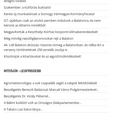
átlagos vízállás
Szakember: a kútfúrás buktatói
Keresi új munkatársait a Somogy Vármegyei Kormányhivatal
G7: újabban csak az utolsó percben indulunk a Balatonra, és nem
kérünk az éttermi mirelitből
Megjavították a Keszthelyi Kórház központi klímaberendezését
Még mindig repülőgéproncsokat rejt a Balaton
44. Lidl Balaton-átúszás: tízezres tömeg a Balatonban, és célba ért a
verseny történetének 250 ezredik úszója is
Köszönjük a kitartásukat és az együttműködésüket!
INTERJÚK - LEGFRISSEBB
Agrometeorológia: a sok csapadék segíti a talajok feltöltődését
Beszélgetés Bereczk Balázzsal, Marcali Város Polgármesterével…
Beszélgetés Dr. Király Péterrel…
A Bálint küldött volt az Országos Diákparlamentbe…
A Takács Laci bácsi lánya…