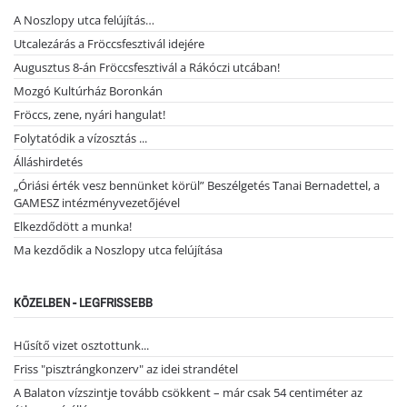
A Noszlopy utca felújítás…
Utcalezárás a Fröccsfesztivál idejére
Augusztus 8-án Fröccsfesztivál a Rákóczi utcában!
Mozgó Kultúrház Boronkán
Fröccs, zene, nyári hangulat!
Folytatódik a vízosztás ...
Álláshirdetés
„Óriási érték vesz bennünket körül” Beszélgetés Tanai Bernadettel, a
GAMESZ intézményvezetőjével
Elkezdődött a munka!
Ma kezdődik a Noszlopy utca felújítása
KÖZELBEN - LEGFRISSEBB
Hűsítő vizet osztottunk...
Friss "pisztrángkonzerv" az idei strandétel
A Balaton vízszintje tovább csökkent – már csak 54 centiméter az