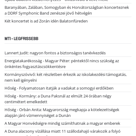
Baranyában, Zalában, Somogyban és Horvátországban koncerteznek
a DDRF Symphonic Band zenészei jövő hétvégén
Két koncertet is ad Zorán idén Balatonfüreden
MTI - LEGFRISSEBB
Lannert Judit: nagyon fontos a biztonságos tanévkezdés
Energiatakarékosság - Magyar Péter: péntektől nincs szükség az
önkéntes fogyasztáscsökkentésre
Kormányszóvivő: két részletben érkezik az iskolakezdési támogatás,
nem kell igényelni
Hőség - Folyamatosan itatják a vadakat a somogyi erdőkben
Hőség - Kormány: a Duna Paksnál az elmúlt 24 órában négy
centimétert emelkedett
Hőség - Orbán Anita: Magyarország megkapja a kötelezettségek
alapján járó vízmennyiséget a Dunán
A Magyar Honvédségre mindig számíthatnak a magyar emberek
A Duna alacsony vízállása miatt 11 szállodahajó várakozik a folyó