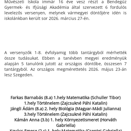
Művészeti Iskola immár 16 éve vesz részt a Bendegúz
Gyermek- és Ifjúsági Akadémia által szervezett 6 fordulós
levelezős versenyen, melynek vármegyei döntőjére idén is
iskolánkban került sor 2026. március 27-én.
A versenyzők 1-8. évfolyamig több tantárgyból mérhették
össze tudásukat. Ebben a tanévben megyei eredményük
alapján 5 tanulónk jutott az országos döntőbe, összesen 7
tantárgyból. Az országos megmérettetés 2026. május 23-án
lesz Szegeden.
Farkas Barnabás (8.a) 1.hely Matematika (Schuller Tibor)
1.hely Történelem (Zajcsukné Páhi Katalin)
Jángli Ádám (8.a) 2. hely Biológia (Magyar-Mádi Julianna)
3.hely Történelem (Zajcsukné Páhi Katalin)
Kámán Anna (3.b) 1. hely Környezetismeret (Horváth
Gabriella)
Kovács Emese (2.c) 1. hely Matematika (Csentei Gabriella)