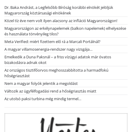
Dr. Baka Andrást, a Legfelsőbb Bíróság korábbi elnökét jelöljük
Magyarország köztársasági elnökének
Közel tíz éve nem volt ilyen alacsony az infláció Magyarországon!
Magyarországon az erkélynapelemek (balkon napelemek) elhelyezése
és használata törvényileg tilos?
Meta Verified: miért fizettem elő rá a Marcali Portálnál?
A magyar villamosenergia-rendszer nagy vizsgája…
Emelkedik a Duna Paksnál – a friss vízügyi adatok már óvatos
bizakodásra adnak okot
Az országos tisztifőorvos meghosszabbította a harmadfokú
hőségriasztást
Nem a magyar folyók jelentik a megoldást
Változik az ügyfélfogadási rend a hőségriasztás miatt
Az utolsó paksi turbina még mindig termel…