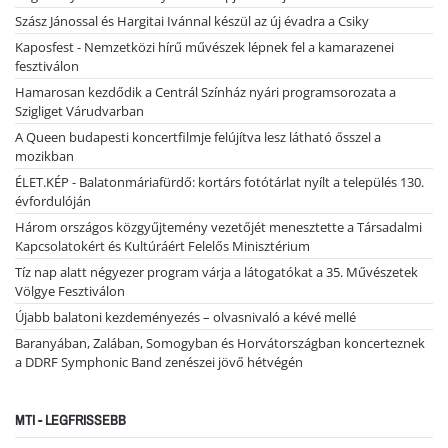
Szász Jánossal és Hargitai Ivánnal készül az új évadra a Csiky
Kaposfest - Nemzetközi hírű művészek lépnek fel a kamarazenei
fesztiválon
Hamarosan kezdődik a Centrál Színház nyári programsorozata a
Szigliget Várudvarban
A Queen budapesti koncertfilmje felújítva lesz látható ősszel a
mozikban
ÉLET.KÉP - Balatonmáriafürdő: kortárs fotótárlat nyílt a település 130.
évfordulóján
Három országos közgyűjtemény vezetőjét menesztette a Társadalmi
Kapcsolatokért és Kultúráért Felelős Minisztérium
Tíz nap alatt négyezer program várja a látogatókat a 35. Művészetek
Völgye Fesztiválon
Újabb balatoni kezdeményezés – olvasnivaló a kévé mellé
Baranyában, Zalában, Somogyban és Horvátországban koncerteznek
a DDRF Symphonic Band zenészei jövő hétvégén
MTI - LEGFRISSEBB