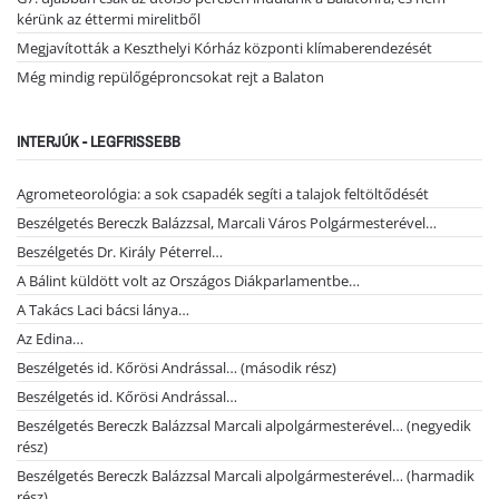
kérünk az éttermi mirelitből
Megjavították a Keszthelyi Kórház központi klímaberendezését
Még mindig repülőgéproncsokat rejt a Balaton
INTERJÚK - LEGFRISSEBB
Agrometeorológia: a sok csapadék segíti a talajok feltöltődését
Beszélgetés Bereczk Balázzsal, Marcali Város Polgármesterével…
Beszélgetés Dr. Király Péterrel…
A Bálint küldött volt az Országos Diákparlamentbe…
A Takács Laci bácsi lánya…
Az Edina…
Beszélgetés id. Kőrösi Andrással… (második rész)
Beszélgetés id. Kőrösi Andrással…
Beszélgetés Bereczk Balázzsal Marcali alpolgármesterével… (negyedik
rész)
Beszélgetés Bereczk Balázzsal Marcali alpolgármesterével… (harmadik
rész)