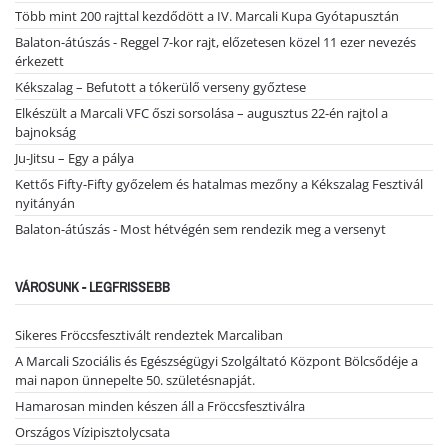
Több mint 200 rajttal kezdődött a IV. Marcali Kupa Gyótapusztán
Balaton-átúszás - Reggel 7-kor rajt, előzetesen közel 11 ezer nevezés
érkezett
Kékszalag – Befutott a tókerülő verseny győztese
Elkészült a Marcali VFC őszi sorsolása – augusztus 22-én rajtol a
bajnokság
Ju-Jitsu – Egy a pálya
Kettős Fifty-Fifty győzelem és hatalmas mezőny a Kékszalag Fesztivál
nyitányán
Balaton-átúszás - Most hétvégén sem rendezik meg a versenyt
VÁROSUNK - LEGFRISSEBB
Sikeres Fröccsfesztivált rendeztek Marcaliban
A Marcali Szociális és Egészségügyi Szolgáltató Központ Bölcsődéje a
mai napon ünnepelte 50. születésnapját.
Hamarosan minden készen áll a Fröccsfesztiválra
Országos Vízipisztolycsata