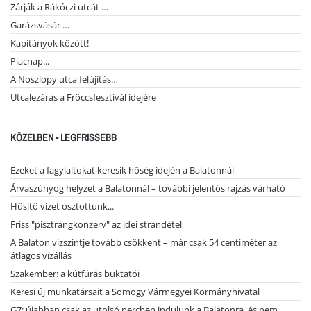
Zárják a Rákóczi utcát …
Garázsvásár …
Kapitányok között!
Piacnap...
A Noszlopy utca felújítás…
Utcalezárás a Fröccsfesztivál idejére
KÖZELBEN - LEGFRISSEBB
Ezeket a fagylaltokat keresik hőség idején a Balatonnál
Árvaszúnyog helyzet a Balatonnál – további jelentős rajzás várható
Hűsítő vizet osztottunk...
Friss "pisztrángkonzerv" az idei strandétel
A Balaton vízszintje tovább csökkent – már csak 54 centiméter az
átlagos vízállás
Szakember: a kútfúrás buktatói
Keresi új munkatársait a Somogy Vármegyei Kormányhivatal
G7: újabban csak az utolsó percben indulunk a Balatonra, és nem