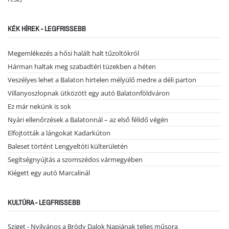
KÉK HÍREK - LEGFRISSEBB
Megemlékezés a hősi halált halt tűzoltókról
Hárman haltak meg szabadtéri tüzekben a héten
Veszélyes lehet a Balaton hirtelen mélyülő medre a déli parton
Villanyoszlopnak ütközött egy autó Balatonföldváron
Ez már nekünk is sok
Nyári ellenőrzések a Balatonnál – az első félidő végén
Elfojtották a lángokat Kadarkúton
Baleset történt Lengyeltóti külterületén
Segítségnyújtás a szomszédos vármegyében
Kiégett egy autó Marcalinál
KULTÚRA - LEGFRISSEBB
Sziget - Nyilvános a Bródy Dalok Napjának teljes műsora