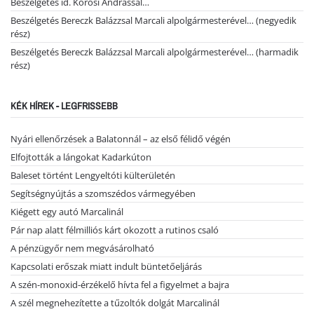
Beszélgetés id. Kőrösi Andrással…
Beszélgetés Bereczk Balázzsal Marcali alpolgármesterével… (negyedik
rész)
Beszélgetés Bereczk Balázzsal Marcali alpolgármesterével… (harmadik
rész)
KÉK HÍREK - LEGFRISSEBB
Nyári ellenőrzések a Balatonnál – az első félidő végén
Elfojtották a lángokat Kadarkúton
Baleset történt Lengyeltóti külterületén
Segítségnyújtás a szomszédos vármegyében
Kiégett egy autó Marcalinál
Pár nap alatt félmilliós kárt okozott a rutinos csaló
A pénzügyőr nem megvásárolható
Kapcsolati erőszak miatt indult büntetőeljárás
A szén-monoxid-érzékelő hívta fel a figyelmet a bajra
A szél megnehezítette a tűzoltók dolgát Marcalinál