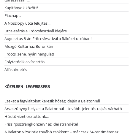
Garázsvásár …
Kapitányok között!
Piacnap...
A Noszlopy utca felújítás…
Utcalezárás a Fröccsfesztivál idejére
Augusztus 8-án Fröccsfesztivál a Rákóczi utcában!
Mozgó Kultúrház Boronkán
Fröccs, zene, nyári hangulat!
Folytatódik a vízosztás ...
Álláshirdetés
KÖZELBEN - LEGFRISSEBB
Ezeket a fagylaltokat keresik hőség idején a Balatonnál
Árvaszúnyog helyzet a Balatonnál – további jelentős rajzás várható
Hűsítő vizet osztottunk...
Friss "pisztrángkonzerv" az idei strandétel
A Balaton vízszintje tovább csökkent – már csak 54 centiméter az