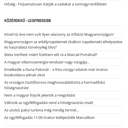
Hőség - Folyamatosan itatják a vadakat a somogyi erdőkben
KÖZÉRDEKŰ - LEGFRISSEBB
Közel tíz éve nem volt ilyen alacsony az infláció Magyarországon!
Magyarországon az erkélynapelemek (balkon napelemek) elhelyezése
és használata törvényileg tilos?
Meta Verified: miért fizettem elő rá a Marcali Portálnál?
A magyar villamosenergia-rendszer nagy vizsgája…
Emelkedik a Duna Paksnál – a friss vízügyi adatok már óvatos
bizakodásra adnak okot
Az országos tisztifőorvos meghosszabbította a harmadfokú
hőségriasztást
Nem a magyar folyók jelentik a megoldást
Változik az ügyfélfogadási rend a hőségriasztás miatt
Az utolsó paksi turbina még mindig termel…
Az ügyfélfogadás 11:00 órakor befejeződik Marcaliban