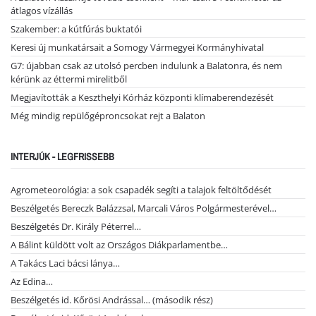
átlagos vízállás
Szakember: a kútfúrás buktatói
Keresi új munkatársait a Somogy Vármegyei Kormányhivatal
G7: újabban csak az utolsó percben indulunk a Balatonra, és nem
kérünk az éttermi mirelitből
Megjavították a Keszthelyi Kórház központi klímaberendezését
Még mindig repülőgéproncsokat rejt a Balaton
INTERJÚK - LEGFRISSEBB
Agrometeorológia: a sok csapadék segíti a talajok feltöltődését
Beszélgetés Bereczk Balázzsal, Marcali Város Polgármesterével…
Beszélgetés Dr. Király Péterrel…
A Bálint küldött volt az Országos Diákparlamentbe…
A Takács Laci bácsi lánya…
Az Edina…
Beszélgetés id. Kőrösi Andrással… (második rész)