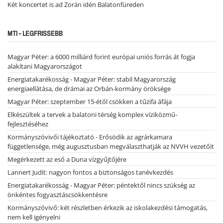
Két koncertet is ad Zorán idén Balatonfüreden
MTI - LEGFRISSEBB
Magyar Péter: a 6000 milliárd forint európai uniós forrás át fogja
alakítani Magyarországot
Energiatakarékosság - Magyar Péter: stabil Magyarország
energiaellátása, de drámai az Orbán-kormány öröksége
Magyar Péter: szeptember 15-étől csökken a tűzifa áfája
Elkészültek a tervek a balatoni térség komplex víziközmű-
fejlesztéséhez
Kormányszóvivői tájékoztató - Erősödik az agrárkamara
függetlensége, még augusztusban megválaszthatják az NVVH vezetőit
Megérkezett az eső a Duna vízgyűjtőjére
Lannert Judit: nagyon fontos a biztonságos tanévkezdés
Energiatakarékosság - Magyar Péter: péntektől nincs szükség az
önkéntes fogyasztáscsökkentésre
Kormányszóvivő: két részletben érkezik az iskolakezdési támogatás,
nem kell igényelni