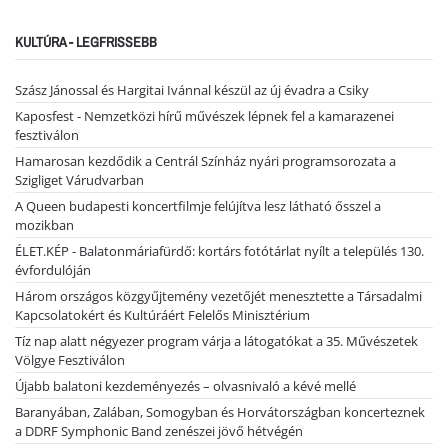
KULTÚRA - LEGFRISSEBB
Szász Jánossal és Hargitai Ivánnal készül az új évadra a Csiky
Kaposfest - Nemzetközi hírű művészek lépnek fel a kamarazenei
fesztiválon
Hamarosan kezdődik a Centrál Színház nyári programsorozata a
Szigliget Várudvarban
A Queen budapesti koncertfilmje felújítva lesz látható ősszel a
mozikban
ÉLET.KÉP - Balatonmáriafürdő: kortárs fotótárlat nyílt a település 130.
évfordulóján
Három országos közgyűjtemény vezetőjét menesztette a Társadalmi
Kapcsolatokért és Kultúráért Felelős Minisztérium
Tíz nap alatt négyezer program várja a látogatókat a 35. Művészetek
Völgye Fesztiválon
Újabb balatoni kezdeményezés – olvasnivaló a kévé mellé
Baranyában, Zalában, Somogyban és Horvátországban koncerteznek
a DDRF Symphonic Band zenészei jövő hétvégén