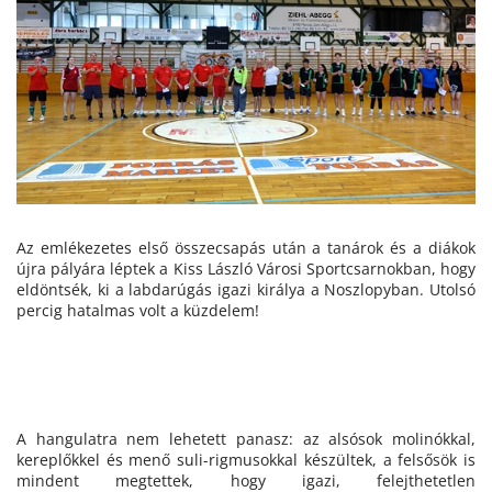
Az emlékezetes első összecsapás után a tanárok és a diákok
újra pályára léptek a Kiss László Városi Sportcsarnokban, hogy
eldöntsék, ki a labdarúgás igazi királya a Noszlopyban. Utolsó
percig hatalmas volt a küzdelem!
A hangulatra nem lehetett panasz: az alsósok molinókkal,
kereplőkkel és menő suli-rigmusokkal készültek, a felsősök is
mindent megtettek, hogy igazi, felejthetetlen