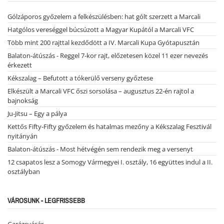
Gólzáporos győzelem a felkészülésben: hat gólt szerzett a Marcali
Hatgólos vereséggel búcsúzott a Magyar Kupától a Marcali VFC
Több mint 200 rajttal kezdődött a IV. Marcali Kupa Gyótapusztán
Balaton-átúszás - Reggel 7-kor rajt, előzetesen közel 11 ezer nevezés
érkezett
Kékszalag – Befutott a tókerülő verseny győztese
Elkészült a Marcali VFC őszi sorsolása – augusztus 22-én rajtol a
bajnokság
Ju-Jitsu – Egy a pálya
Kettős Fifty-Fifty győzelem és hatalmas mezőny a Kékszalag Fesztivál
nyitányán
Balaton-átúszás - Most hétvégén sem rendezik meg a versenyt
12 csapatos lesz a Somogy Vármegyei I. osztály, 16 együttes indul a II.
osztályban
VÁROSUNK - LEGFRISSEBB