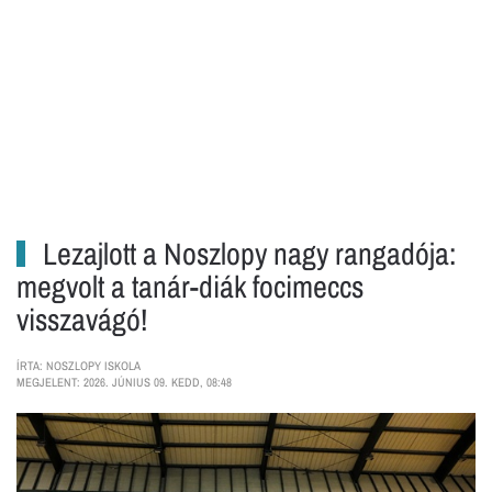
Lezajlott a Noszlopy nagy rangadója:
megvolt a tanár-diák focimeccs
visszavágó!
ÍRTA: NOSZLOPY ISKOLA
MEGJELENT: 2026. JÚNIUS 09. KEDD, 08:48