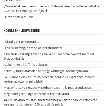
Álláshirdetés
„Óriási érték vesz bennünket körül” Beszélgetés Tanai Bernadettel, a
GAMESZ intézményvezetőjével
Elkezdődött a munka!
KÖZELBEN - LEGFRISSEBB
Hűsítő vizet osztottunk...
Friss "pisztrángkonzerv" az idei strandétel
A Balaton vízszintje tovább csökkent – már csak 54 centiméter az
átlagos vízállás
Szakember: a kútfúrás buktatói
Keresi új munkatársait a Somogy Vármegyei Kormányhivatal
G7: újabban csak az utolsó percben indulunk a Balatonra, és nem
kérünk az éttermi mirelitből
Megjavították a Keszthelyi Kórház központi klímaberendezését
Még mindig repülőgéproncsokat rejt a Balaton
44. Lidl Balaton-átúszás: tízezres tömeg a Balatonban, és célba ért a
verseny történetének 250 ezredik úszója is