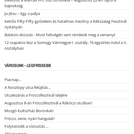
bajnokság
Ju-Jitsu – Egy a pálya
Kettős Fifty-Fifty győzelem és hatalmas mezőny a Kékszalag Fesztivál
nyitányán
Balaton-átúszás - Most hétvégén sem rendezik meg a versenyt
12 csapatos lesz a Somogy Vármegyei I. osztály, 16 együttes indul a II.
osztályban
VÁROSUNK - LEGFRISSEBB
Piacnap...
A Noszlopy utca felújítás…
Utcalezárás a Fröccsfesztivál idejére
Augusztus 8-án Fröccsfesztivál a Rákóczi utcában!
Mozgó Kultúrház Boronkán
Fröccs, zene, nyári hangulat!
Folytatódik a vízosztás ...