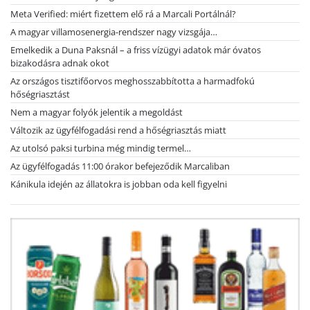
Meta Verified: miért fizettem elő rá a Marcali Portálnál?
A magyar villamosenergia-rendszer nagy vizsgája…
Emelkedik a Duna Paksnál – a friss vízügyi adatok már óvatos
bizakodásra adnak okot
Az országos tisztifőorvos meghosszabbította a harmadfokú
hőségriasztást
Nem a magyar folyók jelentik a megoldást
Változik az ügyfélfogadási rend a hőségriasztás miatt
Az utolsó paksi turbina még mindig termel…
Az ügyfélfogadás 11:00 órakor befejeződik Marcaliban
Kánikula idején az állatokra is jobban oda kell figyelni