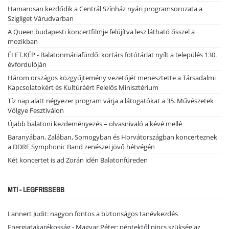
Hamarosan kezdődik a Centrál Színház nyári programsorozata a
Szigliget Várudvarban
A Queen budapesti koncertfilmje felújítva lesz látható ősszel a
mozikban
ÉLET.KÉP - Balatonmáriafürdő: kortárs fotótárlat nyílt a település 130.
évfordulóján
Három országos közgyűjtemény vezetőjét menesztette a Társadalmi
Kapcsolatokért és Kultúráért Felelős Minisztérium
Tíz nap alatt négyezer program várja a látogatókat a 35. Művészetek
Völgye Fesztiválon
Újabb balatoni kezdeményezés – olvasnivaló a kévé mellé
Baranyában, Zalában, Somogyban és Horvátországban koncerteznek
a DDRF Symphonic Band zenészei jövő hétvégén
Két koncertet is ad Zorán idén Balatonfüreden
MTI - LEGFRISSEBB
Lannert Judit: nagyon fontos a biztonságos tanévkezdés
Energiatakarékosság - Magyar Péter: péntektől nincs szükség az