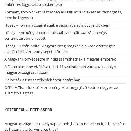
önkéntes fogyasztáscsökkentésre
Kormányszóvivő: két részletben érkezik az iskolakezdési támogatás,
nem kell igényelni
Hőség - Folyamatosan itatják a vadakat a somogyi erdőkben
Hőség - Kormány: a Duna Paksnál az elmúlt 24 órában négy
centimétert emelkedett
Hőség - Orbán Anita: Magyarország megkapja a kötelezettségek
alapján járó vízmennyiséget a Dunán
A Magyar Honvédségre mindig számíthatnak a magyar emberek
A Duna alacsony vízállása miatt 11 szállodahajó várakozik a folyó
magyarországi szakaszán
Eloltották a tüzet Székesfehérvár határában
OGY - A Tisza-frakció kezdeményezte, hogy jövő kedden legyen az
államfőválasztás
KÖZÉRDEKŰ - LEGFRISSEBB
Magyarországon az erkélynapelemek (balkon napelemek) elhelyezése
és használata törvényileg tilos?