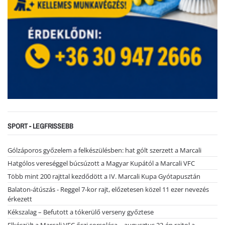
SPORT - LEGFRISSEBB
Gólzáporos győzelem a felkészülésben: hat gólt szerzett a Marcali
Hatgólos vereséggel búcsúzott a Magyar Kupától a Marcali VFC
Több mint 200 rajttal kezdődött a IV. Marcali Kupa Gyótapusztán
Balaton-átúszás - Reggel 7-kor rajt, előzetesen közel 11 ezer nevezés
érkezett
Kékszalag – Befutott a tókerülő verseny győztese
Elkészült a Marcali VFC őszi sorsolása – augusztus 22-én rajtol a