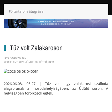
Fő tartalom átugrása
Tűz volt Zalakaroson
ÍRTA: VÁGÓ ZOLTÁN
MEGJELENT: 2026. JÚNIUS 08. HÉTFŐ, 04:01
2026.06.08. 03:27 | Tűz volt egy zalakarosi szálloda
alagsorának a mosodahelyiségében, az Üdülő soron. A
helyiségben törölközők égtek.