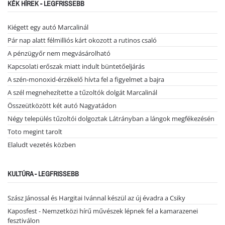
KÉK HÍREK - LEGFRISSEBB
Kiégett egy autó Marcalinál
Pár nap alatt félmilliós kárt okozott a rutinos csaló
A pénzügyőr nem megvásárolható
Kapcsolati erőszak miatt indult büntetőeljárás
A szén-monoxid-érzékelő hívta fel a figyelmet a bajra
A szél megnehezítette a tűzoltók dolgát Marcalinál
Összeütközött két autó Nagyatádon
Négy település tűzoltói dolgoztak Látrányban a lángok megfékezésén
Toto megint tarolt
Elaludt vezetés közben
KULTÚRA - LEGFRISSEBB
Szász Jánossal és Hargitai Ivánnal készül az új évadra a Csiky
Kaposfest - Nemzetközi hírű művészek lépnek fel a kamarazenei
fesztiválon