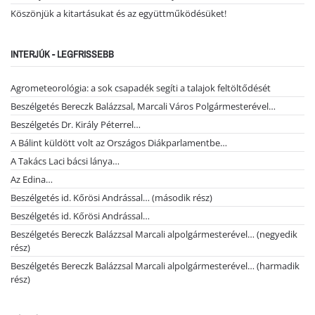
Köszönjük a kitartásukat és az együttműködésüket!
INTERJÚK - LEGFRISSEBB
Agrometeorológia: a sok csapadék segíti a talajok feltöltődését
Beszélgetés Bereczk Balázzsal, Marcali Város Polgármesterével…
Beszélgetés Dr. Király Péterrel…
A Bálint küldött volt az Országos Diákparlamentbe…
A Takács Laci bácsi lánya…
Az Edina…
Beszélgetés id. Kőrösi Andrással… (második rész)
Beszélgetés id. Kőrösi Andrással…
Beszélgetés Bereczk Balázzsal Marcali alpolgármesterével… (negyedik
rész)
Beszélgetés Bereczk Balázzsal Marcali alpolgármesterével… (harmadik
rész)