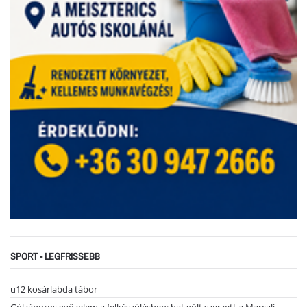
SPORT - LEGFRISSEBB
u12 kosárlabda tábor
Gólzáporos győzelem a felkészülésben: hat gólt szerzett a Marcali