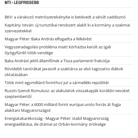
MTI - LEGFRISSEBB
BKV: a várakozó metrószerelvénybe is betévedt a sérült vaddisznó
Kapitány István: új turisztikai rendszert alakít ki a kormány a szakmai
szervezetekkel
Magyar Péter: Baka András elfogadta a felkérést
Vegyszeradagolási probléma miatt kórházba került az Igali
Gyógyfürdő több vendége
Baka Andrást jelöli államfőnek a Tisza parlamenti frakciója
Rövidebb tanórákat javasolt a szaktárca az alsó tagozatos diákok
oktatásában
Több mint egymilliárd forinthoz jut a sármelléki repülőtér
Ruszin-Szendi Romulusz: az alakulatok visszakapják korábbi nevüket
szeptembertől
Magyar Péter: a 6000 milliárd forint európai uniós forrás át fogja
alakítani Magyarországot
Energiatakarékosság - Magyar Péter: stabil Magyarország
energiaellátása, de drámai az Orbán-kormány öröksége