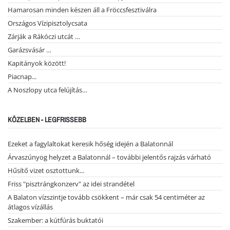
Hamarosan minden készen áll a Fröccsfesztiválra
Országos Vízipisztolycsata
Zárják a Rákóczi utcát …
Garázsvásár …
Kapitányok között!
Piacnap...
A Noszlopy utca felújítás…
KÖZELBEN - LEGFRISSEBB
Ezeket a fagylaltokat keresik hőség idején a Balatonnál
Árvaszúnyog helyzet a Balatonnál – további jelentős rajzás várható
Hűsítő vizet osztottunk...
Friss "pisztrángkonzerv" az idei strandétel
A Balaton vízszintje tovább csökkent – már csak 54 centiméter az
átlagos vízállás
Szakember: a kútfúrás buktatói