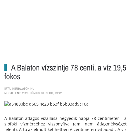
A Balaton vízszintje 78 centi, a víz 19,5
fokos
ÍRTA: HIRBALATON.HU
MEGJELENT: 2026. JÚNIUS 16. KEDD, 09:42
A Balaton átlagos vízállása negyedik napja 78 centiméter – a
siófoki vízmércéhez viszonyítva (ami nem átlagmélységet
jelent). A tó az elmúlt két hétben 6 centiméternyit apadt. A víz