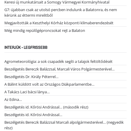
Keresi új munkatársait a Somogy Vármegyei Kormányhivatal
G7: újabban csak az utolsó percben indulunk a Balatonra, és nem
kérünk az éttermi mirelitből
Megjavították a Keszthelyi Kórház központi klímaberendezését
Még mindig repülőgéproncsokat rejt a Balaton
INTERJÚK - LEGFRISSEBB
Agrometeorológia: a sok csapadék segíti a talajok feltöltődését
Beszélgetés Bereczk Balázzsal, Marcali Város Polgármesterével…
Beszélgetés Dr. Király Péterrel…
A Bálint küldött volt az Országos Diákparlamentbe…
A Takács Laci bácsi lánya…
Az Edina…
Beszélgetés id. Kőrösi Andrással… (második rész)
Beszélgetés id. Kőrösi Andrással…
Beszélgetés Bereczk Balázzsal Marcali alpolgármesterével… (negyedik
rész)