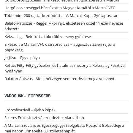
Hatgólos vereséggel búcsúzott a Magyar Kupától a Marcali VFC
Több mint 200 rajttal kezdődött a IV. Marcali Kupa Gyótapusztán
Balaton-átúszás - Reggel 7-kor rajt, előzetesen közel 11 ezer nevezés
érkezett
Kékszalag – Befutott a tókerülő verseny győztese
Elkészült a Marcali VFC őszi sorsolása – augusztus 22-én rajtol a
bajnokság
Ju-Jitsu – Egy a pálya
Kettős Fifty-Fifty győzelem és hatalmas mezőny a Kékszalag Fesztivál
nyitányán
Balaton-átúszás - Most hétvégén sem rendezik meg a versenyt
VÁROSUNK - LEGFRISSEBB
Fröccsfesztivál – újabb képek
Sikeres Fröccsfesztivált rendeztek Marcaliban
A Marcali Szociális és Egészségügyi Szolgáltató Központ Bölcsődéje a
mai napon ünnepelte 50. születésnapját.