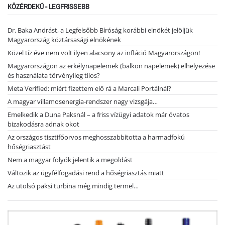
KÖZÉRDEKŰ - LEGFRISSEBB
Dr. Baka Andrást, a Legfelsőbb Bíróság korábbi elnökét jelöljük
Magyarország köztársasági elnökének
Közel tíz éve nem volt ilyen alacsony az infláció Magyarországon!
Magyarországon az erkélynapelemek (balkon napelemek) elhelyezése
és használata törvényileg tilos?
Meta Verified: miért fizettem elő rá a Marcali Portálnál?
A magyar villamosenergia-rendszer nagy vizsgája…
Emelkedik a Duna Paksnál – a friss vízügyi adatok már óvatos
bizakodásra adnak okot
Az országos tisztifőorvos meghosszabbította a harmadfokú
hőségriasztást
Nem a magyar folyók jelentik a megoldást
Változik az ügyfélfogadási rend a hőségriasztás miatt
Az utolsó paksi turbina még mindig termel…