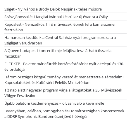
Sziget - Nyilvános a Bródy Dalok Napjának teljes műsora
Szász Jánossal és Hargitai Ivánnal készül az új évadra a Csiky
Kaposfest - Nemzetközi hírű művészek lépnek fel a kamarazenei
fesztiválon
Hamarosan kezdődik a Centrál Színház nyári programsorozata a
Szigliget Várudvarban
A Queen budapesti koncertfilmje felújítva lesz látható ősszel a
mozikban
ÉLET.KÉP - Balatonmáriafürdő: kortárs fotótárlat nyílt a település 130.
évfordulóján
Három országos közgyűjtemény vezetőjét menesztette a Társadalmi
Kapcsolatokért és Kultúráért Felelős Minisztérium
Tíz nap alatt négyezer program várja a látogatókat a 35. Művészetek
Völgye Fesztiválon
Újabb balatoni kezdeményezés – olvasnivaló a kévé mellé
Baranyában, Zalában, Somogyban és Horvátországban koncerteznek
a DDRF Symphonic Band zenészei jövő hétvégén