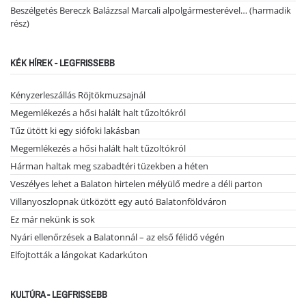
Beszélgetés Bereczk Balázzsal Marcali alpolgármesterével… (harmadik
rész)
KÉK HÍREK - LEGFRISSEBB
Kényzerleszállás Röjtökmuzsajnál
Megemlékezés a hősi halált halt tűzoltókról
Tűz ütött ki egy siófoki lakásban
Megemlékezés a hősi halált halt tűzoltókról
Hárman haltak meg szabadtéri tüzekben a héten
Veszélyes lehet a Balaton hirtelen mélyülő medre a déli parton
Villanyoszlopnak ütközött egy autó Balatonföldváron
Ez már nekünk is sok
Nyári ellenőrzések a Balatonnál – az első félidő végén
Elfojtották a lángokat Kadarkúton
KULTÚRA - LEGFRISSEBB