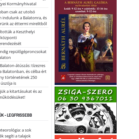
yei Kormányhivatal
bban csak az utolsó
 indulunk a Balatonra, és
ünk az éttermi mirelitből
tották a Keszthelyi
 központi
erendezését
ndig repülőgéproncsokat
Balaton
l Balaton-átúszás: tízezres
 Balatonban, és célba ért
ny történetének 250
 úszója is
ük a kitartásukat és az
működésüket!
ÚK - LEGFRISSEBB
teorológia: a sok
k segíti a talajok