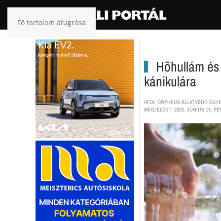
Fő tartalom átugrása
Hõhullám és 
kánikulára
ÍRTA: ORPHEUS ÁLLATVÉDŐ EGY
MEGJELENT: 2026. JÚNIUS 19. PÉ