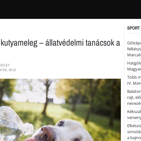
SPORT 
kutyameleg – állatvédelmi tanácsok a
Gólzáp
felkész
Marcali
Hatgólo
ESÜLET
Magyar
NTEK, 09:10
Több mi
IV. Mar
Balaton
rajt, e
nevezés
Kékszal
versen
Elkészü
sorsolá
a bajn