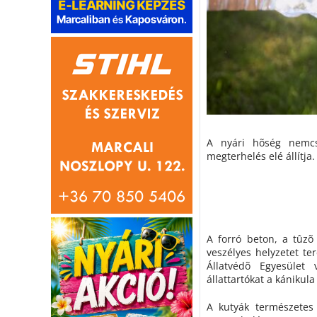
A nyári hõség nemcs
megterhelés elé állítja.
A forró beton, a tûzõ
veszélyes helyzetet t
Állatvédõ Egyesület 
állattartókat a kánikula
A kutyák természetes 