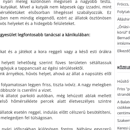
y nyári meleg különösen megviseli a nagyobb testû,
Fröccs,
 kutyákat. Mivel a kutyák nem képesek úgy izzadni, mint
Folytató
rsékletüket elsõsorban lihegéssel szabályozzák. Ez
ben nem mindig elegendõ, ezért az állatok ösztönösen
Álláshi
vös helyeket és a hidegebb felületeket.
„Óriási
körül” 
gyesület legfontosabb tanácsai a kánikulában:
Bernad
intézm
Elkezd
kat és a játékot a kora reggeli vagy a késõ esti órákra
 helyett lehetõség szerint füves területen sétáltassuk
KÖZELB
góvjuk a tappancsait az égési sérülésektõl.
unk árnyékos, hûvös helyet, ahová az állat a napsütés elõl
Hűsítő 
 folyamatosan legyen friss, tiszta ivóvíz. A nagy melegben
Friss "
bbször is cserélni a vizet.
strandé
k állatot parkoló autóban, még lehúzott ablak mellett
sõ hõmérséklete percek alatt életveszélyes szintre
A Balat
csökken
állatok esetén reggel, indulás elõtt célszerû besötétíteni,
centimé
 melegedjen fel túlságosan.
Szakemb
Keresi
 a nyári idõszakban különösen fontos. Néhány egyszerû