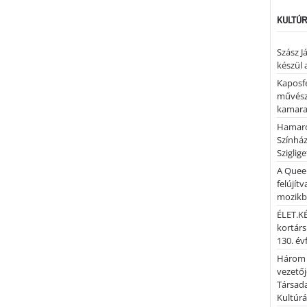
KULTÚR
Szász J
készül 
Kaposfe
művésze
kamaraz
Hamaro
Színhá
Sziglig
A Quee
felújítv
mozik
ÉLET.KÉ
kortárs
130. év
Három 
vezetőj
Társada
Kultúrá