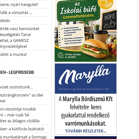
 zene, nyári hangulat!
dik a vízosztás ...
rdetés
 érték vesz bennünket
Beszélgetés Tanai
ettel, a GAMESZ
ényvezetőjével
ődött a munka!
EN - LEGFRISSEBB
vizet osztottunk...
pisztrángkonzerv" az idei
tel
on vízszintje tovább
t – már csak 54
ter az átlagos vízállás
er: a kútfúrás buktatói
 új munkatársait a Somogy