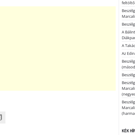
feltölt
Beszélg
Marcal
Beszélg
A Bálin
Diákpa
A Takác
Az Edi
Beszélg
(másodi
Beszélg
Beszélg
Marcal
(negyed
Beszélg
Marcal
(harmad
KÉK HÍ