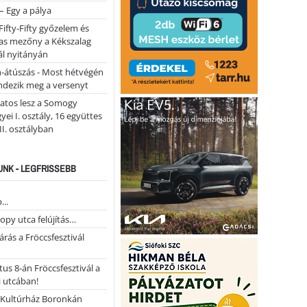
 – Egy a pálya
Fifty-Fifty győzelem és
as mezőny a Kékszalag
ál nyitányán
n-átúszás - Most hétvégén
ndezik meg a versenyt
atos lesz a Somogy
ei I. osztály, 16 együttes
 II. osztályban
NK - LEGFRISSEBB
...
opy utca felújítás…
árás a Fröccsfesztivál
us 8-án Fröccsfesztivál a
 utcában!
Kultúrház Boronkán