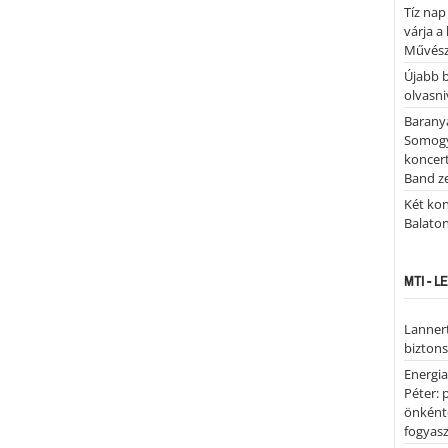
Tíz nap
várja a
Művész
Újabb 
olvasni
Barany
Somogy
koncer
Band z
Két kon
Balato
MTI - 
Lannert
bizton
Energi
Péter: 
önként
fogyas