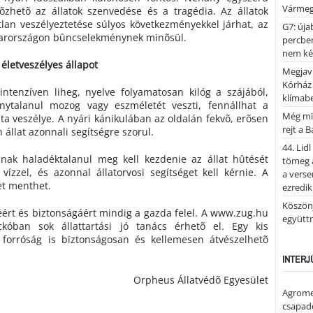
Vármeg
õzhetõ az állatok szenvedése és a tragédia. Az állatok
lan veszélyeztetése súlyos következményekkel járhat, az
G7: úja
yarországon bûncselekménynek minõsül.
percben
nem kér
életveszélyes állapot
Megjaví
Kórház
intenzíven liheg, nyelve folyamatosan kilóg a szájából,
klímab
onytalanul mozog vagy eszméletét veszti, fennállhat a
Még mi
ta veszélye. A nyári kánikulában az oldalán fekvõ, erõsen
rejt a 
 állat azonnali segítségre szorul.
44. Lid
nak haladéktalanul meg kell kezdenie az állat hûtését
tömeg a
 vízzel, és azonnal állatorvosi segítséget kell kérnie. A
a verse
et menthet.
ezredik
Köszönj
éért és biztonságáért mindig a gazda felel. A www.zug.hu
együtt
kóban sok állattartási jó tanács érhetõ el. Egy kis
i forróság is biztonságosan és kellemesen átvészelhetõ
INTERJ
Orpheus Állatvédõ Egyesület
Agrome
csapadé