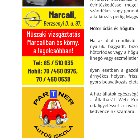
óvintézkedéssel megel
szándékos vagy gondat
állatkínzás pedig Mag
Hõtorlódás és hõguta – 
Ha az állat rendkívül 
nyálzik, bágyadt, biz
hõtorlódás vagy a hõgu
lihegõ vagy eszméletlen
Ilyen esetben a gazdá
árnyékos helyen, friss
gyors beavatkozás élet
A háziállatok egészség
- Állatbarát Web Kuc
odafigyeléssel a nyár
kedvenceink számára.