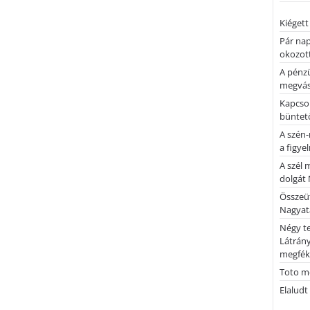
Kiégett
Pár nap 
okozott
A pénz
megvás
Kapcsol
büntető
A szén-
a figye
A szél 
dolgát 
Összeü
Nagya
Négy te
Látrán
megfék
Toto me
Elaludt