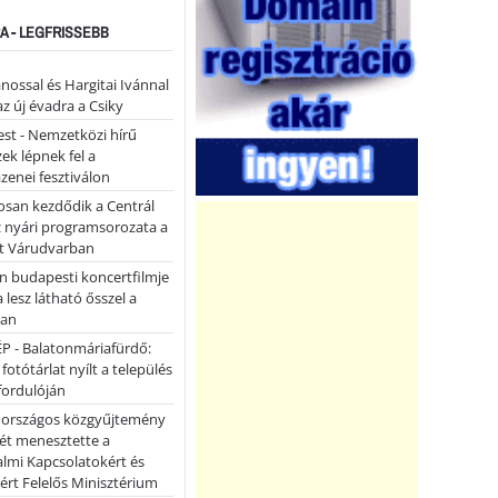
A - LEGFRISSEBB
ánossal és Hargitai Ivánnal
az új évadra a Csiky
st - Nemzetközi hírű
k lépnek fel a
enei fesztiválon
san kezdődik a Centrál
z nyári programsorozata a
et Várudvarban
n budapesti koncertfilmje
a lesz látható ősszel a
ban
P - Balatonmáriafürdő:
 fotótárlat nyílt a település
fordulóján
országos közgyűjtemény
ét menesztette a
lmi Kapcsolatokért és
ért Felelős Minisztérium