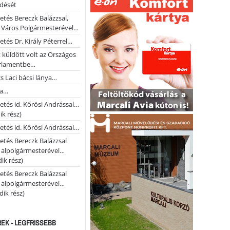
ődését
etés Bereczk Balázzsal,
i Város Polgármesterével…
etés Dr. Király Péterrel…
t küldött volt az Országos
rlamentbe…
s Laci bácsi lánya…
na…
etés id. Kőrösi Andrással…
k rész)
etés id. Kőrösi Andrással…
etés Bereczk Balázzsal
i alpolgármesterével…
ik rész)
etés Bereczk Balázzsal
i alpolgármesterével…
ik rész)
REK - LEGFRISSEBB