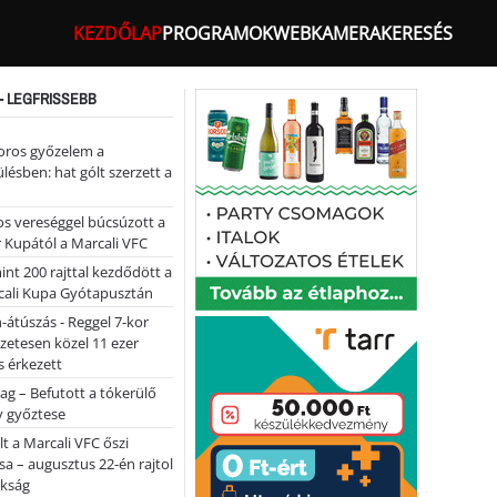
KEZDŐLAP
PROGRAMOK
WEBKAMERA
KERESÉS
- LEGFRISSEBB
oros győzelem a
ülésben: hat gólt szerzett a
s vereséggel búcsúzott a
 Kupától a Marcali VFC
nt 200 rajttal kezdődött a
cali Kupa Gyótapusztán
-átúszás - Reggel 7-kor
lőzetesen közel 11 ezer
 érkezett
ag – Befutott a tókerülő
y győztese
lt a Marcali VFC őszi
sa – augusztus 22-én rajtol
okság