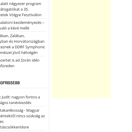
 alatt négyezer program
 látogatókat a 35.
etek Völgye Fesztiválon
balatoni kezdeményezés –
való a kévé mellé
ában, Zalában,
ban és Horvátországban
teznek a DDRF Symphonic
enészei jövő hétvégén
certet is ad Zorán idén
nfüreden
LEGFRISSEBB
 Judit: nagyon fontos a
ságos tanévkezdés
atakarékosság - Magyar
péntektől nincs szükség az
es
ztáscsökkentésre