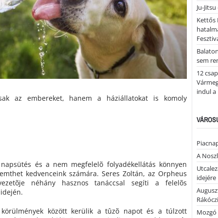
Ju-Jitsu
Kettős 
hatalm
Fesztiv
Balato
sem re
12 csap
Vármegy
indul a
ak az embereket, hanem a háziállatokat is komoly
VÁROSU
Piacnap
A Noszl
 napsütés és a nem megfelelõ folyadékellátás könnyen
Utcalez
eremthet kedvenceink számára. Seres Zoltán, az Orpheus
idejére
vezetõje néhány hasznos tanáccsal segíti a felelõs
Auguszt
 idején.
Rákóczi
körülmények között kerülik a tûzõ napot és a túlzott
Mozgó 