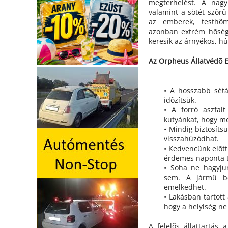
megterhelést. A nag
valamint a sötét szõrû
az emberek, testhõmé
azonban extrém hõség
keresik az árnyékos, hû
Az Orpheus Állatvédõ E
• A hosszabb sétá
idõzítsük.
• A forró aszfalt
kutyánkat, hogy me
• Mindig biztosíts
visszahúzódhat.
• Kedvencünk elõtt
érdemes naponta tö
• Soha ne hagyjun
sem. A jármû bel
emelkedhet.
• Lakásban tartott 
hogy a helyiség ne
A felelõs állattartás