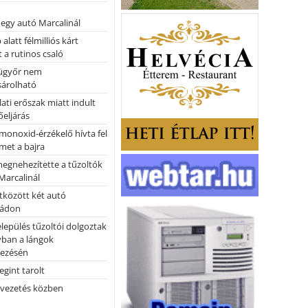
 egy autó Marcalinál
alatt félmilliós kárt
 a rutinos csaló
ügyőr nem
árolható
ati erőszak miatt indult
eljárás
monoxid-érzékelő hívta fel
lmet a bajra
megnehezítette a tűzoltók
Marcalinál
tközött két autó
tádon
lepülés tűzoltói dolgoztak
yban a lángok
ezésén
gint tarolt
 vezetés közben