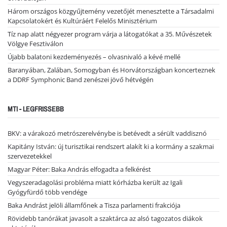
Három országos közgyűjtemény vezetőjét menesztette a Társadalmi
Kapcsolatokért és Kultúráért Felelős Minisztérium
Tíz nap alatt négyezer program várja a látogatókat a 35. Művészetek
Völgye Fesztiválon
Újabb balatoni kezdeményezés – olvasnivaló a kévé mellé
Baranyában, Zalában, Somogyban és Horvátországban koncerteznek
a DDRF Symphonic Band zenészei jövő hétvégén
MTI - LEGFRISSEBB
BKV: a várakozó metrószerelvénybe is betévedt a sérült vaddisznó
Kapitány István: új turisztikai rendszert alakít ki a kormány a szakmai
szervezetekkel
Magyar Péter: Baka András elfogadta a felkérést
Vegyszeradagolási probléma miatt kórházba került az Igali
Gyógyfürdő több vendége
Baka Andrást jelöli államfőnek a Tisza parlamenti frakciója
Rövidebb tanórákat javasolt a szaktárca az alsó tagozatos diákok