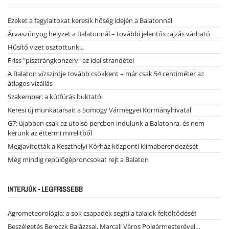
Ezeket a fagylaltokat keresik hőség idején a Balatonnál
Árvaszúnyog helyzet a Balatonnál – további jelentős rajzás várható
Hűsítő vizet osztottunk...
Friss "pisztrángkonzerv" az idei strandétel
A Balaton vízszintje tovább csökkent – már csak 54 centiméter az
átlagos vízállás
Szakember: a kútfúrás buktatói
Keresi új munkatársait a Somogy Vármegyei Kormányhivatal
G7: újabban csak az utolsó percben indulunk a Balatonra, és nem
kérünk az éttermi mirelitből
Megjavították a Keszthelyi Kórház központi klímaberendezését
Még mindig repülőgéproncsokat rejt a Balaton
INTERJÚK - LEGFRISSEBB
Agrometeorológia: a sok csapadék segíti a talajok feltöltődését
Beszélgetés Bereczk Balázzsal, Marcali Város Polgármesterével…