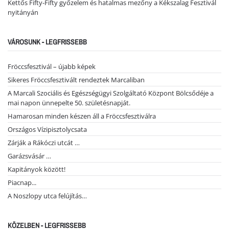
Kettős Fifty-Fifty győzelem és hatalmas mezőny a Kékszalag Fesztivál
nyitányán
VÁROSUNK - LEGFRISSEBB
Fröccsfesztivál – újabb képek
Sikeres Fröccsfesztivált rendeztek Marcaliban
A Marcali Szociális és Egészségügyi Szolgáltató Központ Bölcsődéje a
mai napon ünnepelte 50. születésnapját.
Hamarosan minden készen áll a Fröccsfesztiválra
Országos Vízipisztolycsata
Zárják a Rákóczi utcát …
Garázsvásár …
Kapitányok között!
Piacnap...
A Noszlopy utca felújítás…
KÖZELBEN - LEGFRISSEBB