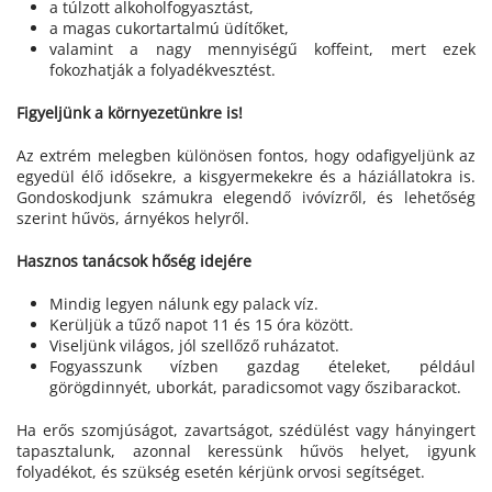
a túlzott alkoholfogyasztást,
a magas cukortartalmú üdítőket,
valamint a nagy mennyiségű koffeint, mert ezek
fokozhatják a folyadékvesztést.
Figyeljünk a környezetünkre is!
Az extrém melegben különösen fontos, hogy odafigyeljünk az
egyedül élő idősekre, a kisgyermekekre és a háziállatokra is.
Gondoskodjunk számukra elegendő ivóvízről, és lehetőség
szerint hűvös, árnyékos helyről.
Hasznos tanácsok hőség idejére
Mindig legyen nálunk egy palack víz.
Kerüljük a tűző napot 11 és 15 óra között.
Viseljünk világos, jól szellőző ruházatot.
Fogyasszunk vízben gazdag ételeket, például
görögdinnyét, uborkát, paradicsomot vagy őszibarackot.
Ha erős szomjúságot, zavartságot, szédülést vagy hányingert
tapasztalunk, azonnal keressünk hűvös helyet, igyunk
folyadékot, és szükség esetén kérjünk orvosi segítséget.