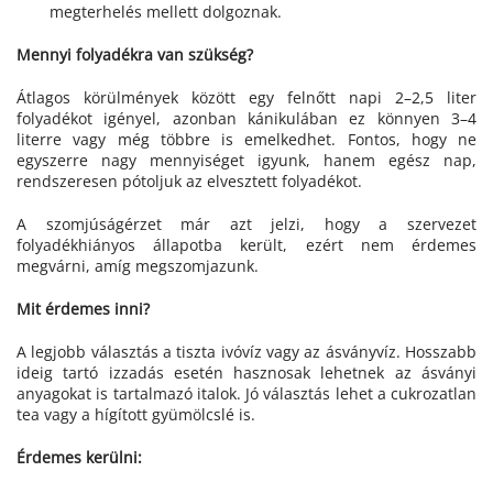
megterhelés mellett dolgoznak.
Mennyi folyadékra van szükség?
Átlagos körülmények között egy felnőtt napi 2–2,5 liter
folyadékot igényel, azonban kánikulában ez könnyen 3–4
literre vagy még többre is emelkedhet. Fontos, hogy ne
egyszerre nagy mennyiséget igyunk, hanem egész nap,
rendszeresen pótoljuk az elvesztett folyadékot.
A szomjúságérzet már azt jelzi, hogy a szervezet
folyadékhiányos állapotba került, ezért nem érdemes
megvárni, amíg megszomjazunk.
Mit érdemes inni?
A legjobb választás a tiszta ivóvíz vagy az ásványvíz. Hosszabb
ideig tartó izzadás esetén hasznosak lehetnek az ásványi
anyagokat is tartalmazó italok. Jó választás lehet a cukrozatlan
tea vagy a hígított gyümölcslé is.
Érdemes kerülni: