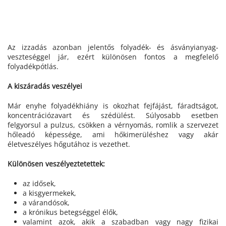
Az izzadás azonban jelentős folyadék- és ásványianyag-
veszteséggel jár, ezért különösen fontos a megfelelő
folyadékpótlás.
A kiszáradás veszélyei
Már enyhe folyadékhiány is okozhat fejfájást, fáradtságot,
koncentrációzavart és szédülést. Súlyosabb esetben
felgyorsul a pulzus, csökken a vérnyomás, romlik a szervezet
hőleadó képessége, ami hőkimerüléshez vagy akár
életveszélyes hőgutához is vezethet.
Különösen veszélyeztetettek:
az idősek,
a kisgyermekek,
a várandósok,
a krónikus betegséggel élők,
valamint azok, akik a szabadban vagy nagy fizikai