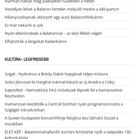
Hárman haltak meg szabadtéri tüzekben a héten
Veszélyes lehet a Balaton hirtelen mélyülő medre a déli parton
Villanyoszlopnak ütközött egy autó Balatonföldváron
Ez már nekünk is sok
Nyári ellenőrzések a Balatonnál – az első félidő végén
Elfojtották a lángokat Kadarkúton
KULTÚRA - LEGFRISSEBB
Sziget - Nyilvános a Bródy Dalok Napjának teljes műsora
Szász Jánossal és Hargitai Ivánnal készül az új évadra a Csiky
Kaposfest - Nemzetközi hírű művészek lépnek fel a kamarazenei
fesztiválon
Hamarosan kezdődik a Centrál Színház nyári programsorozata a
Szigliget Várudvarban
A Queen budapesti koncertfilmje felújítva lesz látható ősszel a
mozikban
ÉLET.KÉP - Balatonmáriafürdő: kortárs fotótárlat nyílt a település 130.
évfordulóján