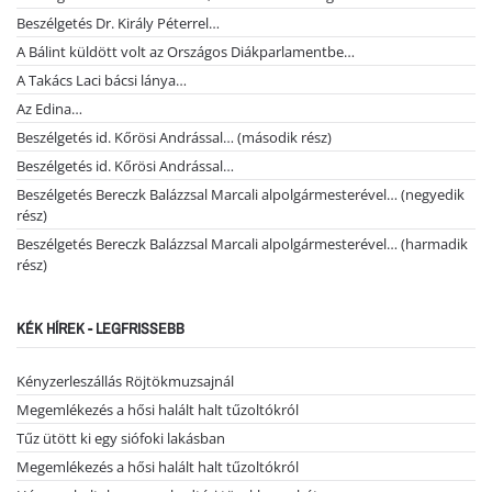
Beszélgetés Dr. Király Péterrel…
A Bálint küldött volt az Országos Diákparlamentbe…
A Takács Laci bácsi lánya…
Az Edina…
Beszélgetés id. Kőrösi Andrással… (második rész)
Beszélgetés id. Kőrösi Andrással…
Beszélgetés Bereczk Balázzsal Marcali alpolgármesterével… (negyedik
rész)
Beszélgetés Bereczk Balázzsal Marcali alpolgármesterével… (harmadik
rész)
KÉK HÍREK - LEGFRISSEBB
Kényzerleszállás Röjtökmuzsajnál
Megemlékezés a hősi halált halt tűzoltókról
Tűz ütött ki egy siófoki lakásban
Megemlékezés a hősi halált halt tűzoltókról