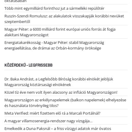
oktatásában
Több mint egymilliárd forinthoz jut a sármelléki repülőtér
Ruszin-Szendi Romulusz: az alakulatok visszakapják korábbi nevüket
szeptembertől
Magyar Péter: a 6000 milliárd forint európai uniós forrás át fogja
alakítani Magyarországot
Energiatakarékosság - Magyar Péter: stabil Magyarország
energiaellátása, de drámai az Orbán-kormány öröksége
KÖZÉRDEKŰ - LEGFRISSEBB
Dr. Baka Andrást, a Legfelsőbb Bíróság korábbi elnökét jelöljük
Magyarország köztársasági elnökének
Közel tíz éve nem volt ilyen alacsony az infláció Magyarországon!
Magyarországon az erkélynapelemek (balkon napelemek) elhelyezése
és használata törvényileg tilos?
Meta Verified: miért fizettem elő rá a Marcali Portálnál?
A magyar villamosenergia-rendszer nagy vizsgája…
Emelkedik a Duna Paksnál – a friss vízügyi adatok már óvatos