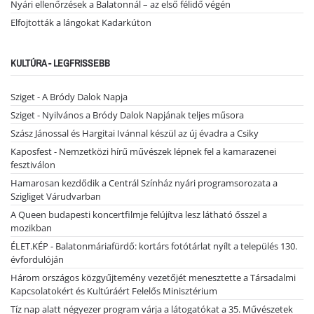
Nyári ellenőrzések a Balatonnál – az első félidő végén
Elfojtották a lángokat Kadarkúton
KULTÚRA - LEGFRISSEBB
Sziget - A Bródy Dalok Napja
Sziget - Nyilvános a Bródy Dalok Napjának teljes műsora
Szász Jánossal és Hargitai Ivánnal készül az új évadra a Csiky
Kaposfest - Nemzetközi hírű művészek lépnek fel a kamarazenei
fesztiválon
Hamarosan kezdődik a Centrál Színház nyári programsorozata a
Szigliget Várudvarban
A Queen budapesti koncertfilmje felújítva lesz látható ősszel a
mozikban
ÉLET.KÉP - Balatonmáriafürdő: kortárs fotótárlat nyílt a település 130.
évfordulóján
Három országos közgyűjtemény vezetőjét menesztette a Társadalmi
Kapcsolatokért és Kultúráért Felelős Minisztérium
Tíz nap alatt négyezer program várja a látogatókat a 35. Művészetek