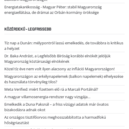
Energiatakarékosság - Magyar Péter: stabil Magyarország
energiaellátása, de drámai az Orbán-kormány öröksége
KÖZÉRDEKŰ - LEGFRISSEBB
Tíz nap a Dunán: mélypontról lassú emelkedés, de továbbra is kritikus
a helyzet
Dr. Baka Andrást, a Legfelsőbb Bíróság korábbi elnökét jelöljük
Magyarország köztársasági elnökének
Közel tíz éve nem volt ilyen alacsony az infláció Magyarországon!
Magyarországon az erkélynapelemek (balkon napelemek) elhelyezése
és használata törvényileg tilos?
Meta Verified: miért fizettem elő rá a Marcali Portálnál?
A magyar villamosenergia-rendszer nagy vizsgája…
Emelkedik a Duna Paksnál – a friss vízügyi adatok már óvatos
bizakodásra adnak okot
Az országos tisztifőorvos meghosszabbította a harmadfokú
hőségriasztást