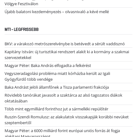
Völgye Fesztiválon
Újabb balatoni kezdeményezés – olvasnivaló a kévé mellé
MTI - LEGFRISSEBB
BKV: a várakozó metrószerelvénybe is betévedt a sérült vaddisznó
Kapitány István: új turisztikai rendszert alakít ki a kormány a szakmai
szervezetekkel
Magyar Péter: Baka András elfogadta a felkérést
Vegyszeradagolási probléma miatt kórházba került az Igali
Gyógyfürdő több vendége
Baka Andrást jelöli államfőnek a Tisza parlamenti frakciója
Rövidebb tanórákat javasolt a szaktárca az alsó tagozatos diákok
oktatásában
Több mint egymilliárd forinthoz jut a sármelléki repülőtér
Ruszin-Szendi Romulusz: az alakulatok visszakapják korábbi nevüket
szeptembertől
Magyar Péter: a 6000 milliárd forint európai uniós forrás át fogja
alakítani Magyarországot