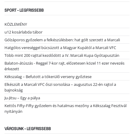
SPORT - LEGFRISSEBB
KÖZLEMÉNY
u12 kosárlabda tábor
Gólzáporos győzelem a felkészülésben: hat gólt szerzett a Marcali
Hatgólos vereséggel búcsúzott a Magyar Kupától a Marcali VFC
Több mint 200 rajttal kezdődött a IV. Marcali Kupa Gyótapusztán
Balaton-átúszás - Reggel 7-kor rajt, előzetesen közel 11 ezer nevezés
érkezett
Kékszalag – Befutott a tókerülő verseny győztese
Elkészült a Marcali VFC őszi sorsolása – augusztus 22-én rajtol a
bajnokság
Ju-Jitsu – Egy a pálya
Kettős Fifty-Fifty győzelem és hatalmas mezőny a Kékszalag Fesztivál
nyitányán
VÁROSUNK - LEGFRISSEBB