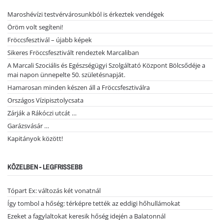
Maroshévízi testvérvárosunkból is érkeztek vendégek
Öröm volt segíteni!
Fröccsfesztivál – újabb képek
Sikeres Fröccsfesztivált rendeztek Marcaliban
A Marcali Szociális és Egészségügyi Szolgáltató Központ Bölcsődéje a
mai napon ünnepelte 50. születésnapját.
Hamarosan minden készen áll a Fröccsfesztiválra
Országos Vízipisztolycsata
Zárják a Rákóczi utcát …
Garázsvásár …
Kapitányok között!
KÖZELBEN - LEGFRISSEBB
Tópart Ex: változás két vonatnál
Így tombol a hőség: térképre tették az eddigi hőhullámokat
Ezeket a fagylaltokat keresik hőség idején a Balatonnál