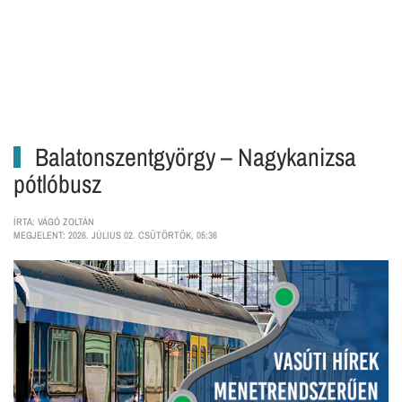
Balatonszentgyörgy – Nagykanizsa
pótlóbusz
ÍRTA: VÁGÓ ZOLTÁN
MEGJELENT: 2026. JÚLIUS 02. CSÜTÖRTÖK, 05:36