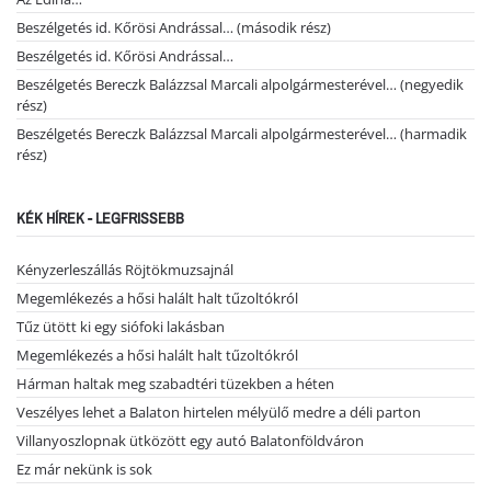
Beszélgetés id. Kőrösi Andrással… (második rész)
Beszélgetés id. Kőrösi Andrással…
Beszélgetés Bereczk Balázzsal Marcali alpolgármesterével… (negyedik
rész)
Beszélgetés Bereczk Balázzsal Marcali alpolgármesterével… (harmadik
rész)
KÉK HÍREK - LEGFRISSEBB
Kényzerleszállás Röjtökmuzsajnál
Megemlékezés a hősi halált halt tűzoltókról
Tűz ütött ki egy siófoki lakásban
Megemlékezés a hősi halált halt tűzoltókról
Hárman haltak meg szabadtéri tüzekben a héten
Veszélyes lehet a Balaton hirtelen mélyülő medre a déli parton
Villanyoszlopnak ütközött egy autó Balatonföldváron
Ez már nekünk is sok