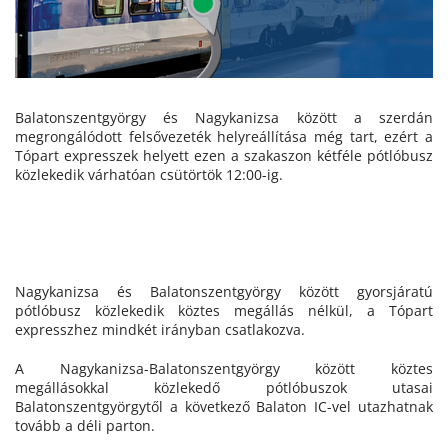
Balatonszentgyörgy és Nagykanizsa között a szerdán
megrongálódott felsővezeték helyreállítása még tart, ezért a
Tópart expresszek helyett ezen a szakaszon kétféle pótlóbusz
közlekedik várhatóan csütörtök 12:00-ig.
Nagykanizsa és Balatonszentgyörgy között gyorsjáratú
pótlóbusz közlekedik köztes megállás nélkül, a Tópart
expresszhez mindkét irányban csatlakozva.
A Nagykanizsa-Balatonszentgyörgy között köztes
megállásokkal közlekedő pótlóbuszok utasai
Balatonszentgyörgytől a következő Balaton IC-vel utazhatnak
tovább a déli parton.