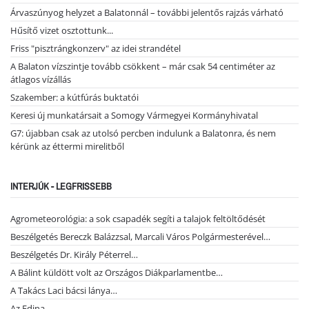
Árvaszúnyog helyzet a Balatonnál – további jelentős rajzás várható
Hűsítő vizet osztottunk...
Friss "pisztrángkonzerv" az idei strandétel
A Balaton vízszintje tovább csökkent – már csak 54 centiméter az
átlagos vízállás
Szakember: a kútfúrás buktatói
Keresi új munkatársait a Somogy Vármegyei Kormányhivatal
G7: újabban csak az utolsó percben indulunk a Balatonra, és nem
kérünk az éttermi mirelitből
INTERJÚK - LEGFRISSEBB
Agrometeorológia: a sok csapadék segíti a talajok feltöltődését
Beszélgetés Bereczk Balázzsal, Marcali Város Polgármesterével…
Beszélgetés Dr. Király Péterrel…
A Bálint küldött volt az Országos Diákparlamentbe…
A Takács Laci bácsi lánya…
Az Edina…