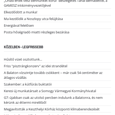
„Óriási érték vesz bennünket körül” Beszélgetés Tanai Bernadettel, a
GAMESZ intézményvezetőjével
Elkezdődött a munka!
Ma kezdődik a Noszlopy utca felújítása
Energiával felelősen
Posta hőségriadó miatti részleges bezárása
KÖZELBEN - LEGFRISSEBB
Hűsítő vizet osztottunk...
Friss "pisztrángkonzerv" az idei strandétel
A Balaton vízszintje tovább csökkent – már csak 54 centiméter az
átlagos vízállás
Szakember: a kútfúrás buktatói
Keresi új munkatársait a Somogy Vármegyei Kormányhivatal
G7: újabban csak az utolsó percben indulunk a Balatonra, és nem
kérünk az éttermi mirelitből
Megjavították a Keszthelyi Kórház központi klímaberendezését