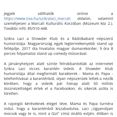
Jegyek válthatók online a
https://www.tixa.hu/szikralaci_marcali
oldalon, valamint
személyesen a Marcali Kulturális Korzóban (Múzeum köz 2.).
További infó: 85/510-448.
Szikra Laci a Showder Klub és a Rádiókabaré népszerű
humoristája. Magyarország egyik legtermékenyebb stand up
fellépője. 2017 óta hivatalos magyar dumarekorder, 9 óra 8
perces folyamatos stand up comedy műsorával.
A járványhelyzet alatt szinte felrobbantották az internetet
Szikra Laci vicces karantén videói. A Showder Klub
humoristája által megformált karakterek - Mama és Papa -
telefonhívásai a karanténból, olyan népszerűek lettek a nézők
körében, hogy a videók pár hónap alatt 50 milliós
össznézettséget értek el a Facebookon, és sikerük azóta is
töretlen.
A rajongói kéréseknek eleget téve, Mama és Papa turnéra
indul, hogy a karanténból kiszabadulva, Laci „Ugyanolyan
mocsok vagy te is, mint a Gizi” című önálló estjén, élőben is