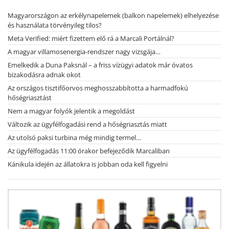
Magyarországon az erkélynapelemek (balkon napelemek) elhelyezése
és használata törvényileg tilos?
Meta Verified: miért fizettem elő rá a Marcali Portálnál?
A magyar villamosenergia-rendszer nagy vizsgája…
Emelkedik a Duna Paksnál – a friss vízügyi adatok már óvatos
bizakodásra adnak okot
Az országos tisztifőorvos meghosszabbította a harmadfokú
hőségriasztást
Nem a magyar folyók jelentik a megoldást
Változik az ügyfélfogadási rend a hőségriasztás miatt
Az utolsó paksi turbina még mindig termel…
Az ügyfélfogadás 11:00 órakor befejeződik Marcaliban
Kánikula idején az állatokra is jobban oda kell figyelni