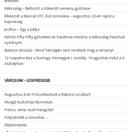
érkezett
Kékszalag – Befutott a tókerülő verseny győztese
Elkészült a Marcali VFC őszi sorsolása – augusztus 22-én rajtol a
bajnokság
Ju-Jitsu – Egy a pálya
Kettős Fifty-Fifty győzelem és hatalmas mezőny a Kékszalag Fesztivál
nyitányán
Balaton-átúszás - Most hétvégén sem rendezik meg a versenyt
12 csapatos lesz a Somogy Vármegyei I. osztály, 16 együttes indul a II.
osztályban
VÁROSUNK - LEGFRISSEBB
Augusztus 8-án Fröccsfesztivál a Rákóczi utcában!
Mozgó Kultúrház Boronkán
Fröccs, zene, nyári hangulat!
Folytatódik a vízosztás ...
Álláshirdetés