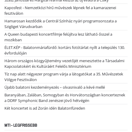
Kaposfest - Nemzetközi hírű művészek lépnek fel a kamarazenei
fesztiválon
Hamarosan kezdődik a Centrál Színház nyári programsorozata a
Szigliget Várudvarban
A Queen budapesti koncertfilmje felújítva lesz látható ősszel a
mozikban
ÉLET.KÉP - Balatonmáriafürdő: kortárs fotótárlat nyílt a település 130.
évfordulóján
Három országos közgyűjtemény vezetőjét menesztette a Társadalmi
Kapcsolatokért és Kultúráért Felelős Minisztérium
Tíz nap alatt négyezer program várja a látogatókat a 35. Művészetek
Völgye Fesztiválon
Újabb balatoni kezdeményezés – olvasnivaló a kévé mellé
Baranyában, Zalában, Somogyban és Horvátországban koncerteznek
a DDRF Symphonic Band zenészei jövő hétvégén
Két koncertet is ad Zorán idén Balatonfüreden
MTI - LEGFRISSEBB