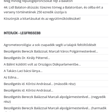
Még mindig repülőgéproncsokat rejt a Balaton
44. Lidl Balaton-átúszás: tízezres tömeg a Balatonban, és célba ért a
verseny történetének 250 ezredik úszója is
Köszönjük a kitartásukat és az együttműködésüket!
INTERJÚK - LEGFRISSEBB
Agrometeorológia: a sok csapadék segíti a talajok feltöltődését
Beszélgetés Bereczk Balázzsal, Marcali Város Polgármesterével…
Beszélgetés Dr. Király Péterrel…
A Bálint küldött volt az Országos Diákparlamentbe…
A Takács Laci bácsi lánya…
Az Edina…
Beszélgetés id. Kőrösi Andrással… (második rész)
Beszélgetés id. Kőrösi Andrással…
Beszélgetés Bereczk Balázzsal Marcali alpolgármesterével… (negyedik
rész)
Beszélgetés Bereczk Balázzsal Marcali alpolgármesterével… (harmadik