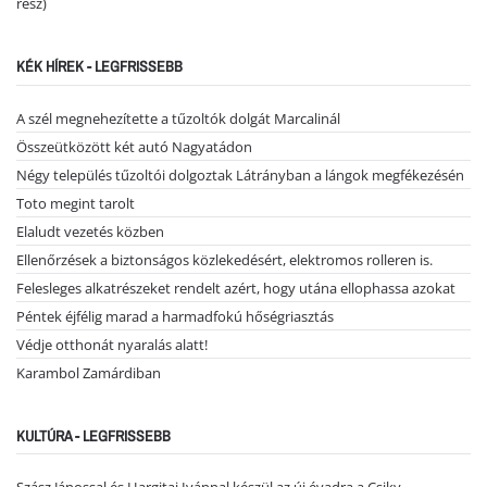
rész)
KÉK HÍREK - LEGFRISSEBB
A szél megnehezítette a tűzoltók dolgát Marcalinál
Összeütközött két autó Nagyatádon
Négy település tűzoltói dolgoztak Látrányban a lángok megfékezésén
Toto megint tarolt
Elaludt vezetés közben
Ellenőrzések a biztonságos közlekedésért, elektromos rolleren is.
Felesleges alkatrészeket rendelt azért, hogy utána ellophassa azokat
Péntek éjfélig marad a harmadfokú hőségriasztás
Védje otthonát nyaralás alatt!
Karambol Zamárdiban
KULTÚRA - LEGFRISSEBB
Szász Jánossal és Hargitai Ivánnal készül az új évadra a Csiky