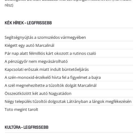
rész)
KÉK HÍREK - LEGFRISSEBB
Segítségnyújtás a szomszédos vármegyében
Kiégett egy autó Marcalinál
Pár nap alatt félmilliós kárt okozott a rutinos csaló
A pénzügyőr nem megvásárolható
Kapcsolati erőszak miatt indult büntetőeljárás
A szén-monoxid-érzékelő hívta fel a figyelmet a bajra
A szél megnehezítette a tűzoltók dolgát Marcalinál
Összeütközött két autó Nagyatádon
Négy település tűzoltói dolgoztak Látrányban a lángok megfékezésén
Toto megint tarolt
KULTÚRA - LEGFRISSEBB