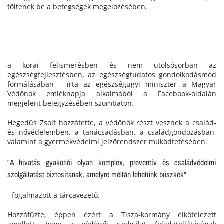
töltenek be a betegségek megelőzésében,
a korai felismerésben és nem utolsósorban az
egészségfejlesztésben, az egészségtudatos gondolkodásmód
formálásában - írta az egészségügyi miniszter a Magyar
Védőnők emléknapja alkalmából a Facebook-oldalán
megjelent bejegyzésében szombaton.
Hegedűs Zsolt hozzátette, a védőnők részt vesznek a család-
és nővédelemben, a tanácsadásban, a családgondozásban,
valamint a gyermekvédelmi jelzőrendszer működtetésében.
"A hivatás gyakorlói olyan komplex, preventív és családvédelmi
szolgáltatást biztosítanak, amelyre méltán lehetünk büszkék"
- fogalmazott a tárcavezető.
Hozzáfűzte, éppen ezért a Tisza-kormány elkötelezett