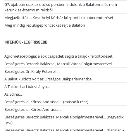
G7: újabban csak az utolsó percben indulunk a Balatonra, és nem
kérünk az éttermi mirelitből
Megjavították a Keszthelyi Kórház központi klímaberendezését
Még mindig repülőgéproncsokat rejt a Balaton
INTERJÚK - LEGFRISSEBB
Agrometeorológia: a sok csapadék segíti a talajok feltöltődését
Beszélgetés Bereczk Balázzsal, Marcali Város Polgármesterével…
Beszélgetés Dr. Király Péterrel…
A Bálint küldött volt az Országos Diákparlamentbe…
A Takács Laci bácsi lánya…
Az Edina…
Beszélgetés id. Kőrösi Andrással… (második rész)
Beszélgetés id. Kőrösi Andrással…
Beszélgetés Bereczk Balázzsal Marcali alpolgármesterével… (negyedik
rész)
Beszélgetés Bereczk Balázzsal Marcali alpolgármesterével… (harmadik