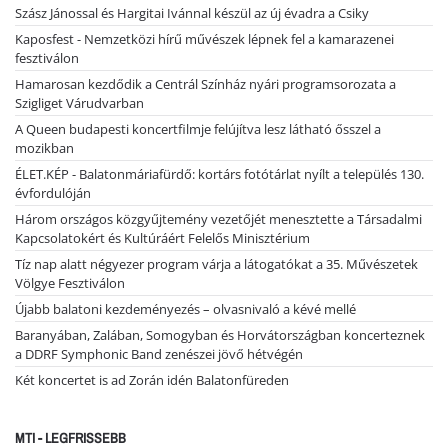
Szász Jánossal és Hargitai Ivánnal készül az új évadra a Csiky
Kaposfest - Nemzetközi hírű művészek lépnek fel a kamarazenei
fesztiválon
Hamarosan kezdődik a Centrál Színház nyári programsorozata a
Szigliget Várudvarban
A Queen budapesti koncertfilmje felújítva lesz látható ősszel a
mozikban
ÉLET.KÉP - Balatonmáriafürdő: kortárs fotótárlat nyílt a település 130.
évfordulóján
Három országos közgyűjtemény vezetőjét menesztette a Társadalmi
Kapcsolatokért és Kultúráért Felelős Minisztérium
Tíz nap alatt négyezer program várja a látogatókat a 35. Művészetek
Völgye Fesztiválon
Újabb balatoni kezdeményezés – olvasnivaló a kévé mellé
Baranyában, Zalában, Somogyban és Horvátországban koncerteznek
a DDRF Symphonic Band zenészei jövő hétvégén
Két koncertet is ad Zorán idén Balatonfüreden
MTI - LEGFRISSEBB