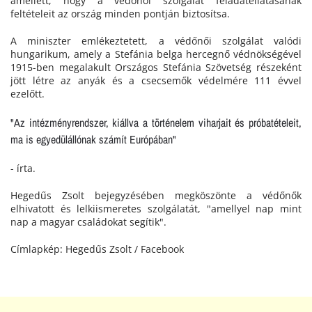
amellett, hogy a védőnői szolgálat feladatellátásának
feltételeit az ország minden pontján biztosítsa.
A miniszter emlékeztetett, a védőnői szolgálat valódi
hungarikum, amely a Stefánia belga hercegnő védnökségével
1915-ben megalakult Országos Stefánia Szövetség részeként
jött létre az anyák és a csecsemők védelmére 111 évvel
ezelőtt.
"Az intézményrendszer, kiállva a történelem viharjait és próbatételeit,
ma is egyedülállónak számít Európában"
- írta.
Hegedűs Zsolt bejegyzésében megköszönte a védőnők
elhivatott és lelkiismeretes szolgálatát, "amellyel nap mint
nap a magyar családokat segítik".
Címlapkép: Hegedűs Zsolt / Facebook