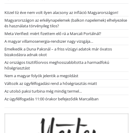
Közel tíz éve nem volt ilyen alacsony az infláció Magyarországon!
Magyarországon az erkélynapelemek (balkon napelemek) elhelyezése
és használata törvényileg tilos?
Meta Verified: miért fizettem elő rá a Marcali Portálnál?
A magyar villamosenergia-rendszer nagy vizsgája…
Emelkedik a Duna Paksnál – a friss vízügyi adatok már óvatos
bizakodásra adnak okot
Az országos tisztifőorvos meghosszabbította a harmadfokú
hőségriasztást
Nem a magyar folyók jelentik a megoldást
Változik az ügyfélfogadási rend a hőségriasztás miatt
Az utolsó paksi turbina még mindig termel…
Az ügyfélfogadás 11:00 órakor befejeződik Marcaliban