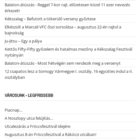
Balaton-átúszás - Reggel 7-kor rajt, előzetesen közel 11 ezer nevezés
érkezett
Kékszalag – Befutott a tókerülő verseny győztese
Elkészült a Marcali VFC őszi sorsolása – augusztus 22-én rajtol a
bajnokság
Ju-Jitsu – Egy a pálya
Kettős Fifty-Fifty győzelem és hatalmas mezőny a Kékszalag Fesztivál
nyitányán
Balaton-átúszás - Most hétvégén sem rendezik meg a versenyt
12 csapatos lesz a Somogy Vármegyei I. osztály, 16 együttes indul a II.
osztályban
VÁROSUNK - LEGFRISSEBB
Piacnap...
A Noszlopy utca felújítás…
Utcalezárás a Fröccsfesztivál idejére
Augusztus 8-án Fröccsfesztivál a Rákóczi utcában!