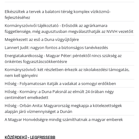
Elkészültek a tervek a balatoni térség komplex víziközmű-
fejlesztéséhez
Kormányszóvivői tájékoztató - Erősödik az agrárkamara
függetlensége, még augusztusban megválaszthatják az NVVH vezetőit
Megérkezett az eső a Duna vízgyűjtőjére
Lannert Judit: nagyon fontos a biztonságos tanévkezdés
Energiatakarékosság - Magyar Péter: péntektől nincs szükség az
önkéntes fogyasztáscsökkentésre
Kormányszóvivő: két részletben érkezik az iskolakezdési támogatás,
nem kell igényelni
Hőség - Folyamatosan itatják a vadakat a somogyi erdőkben
Hőség - Kormány: a Duna Paksnál az elmúlt 24 órában négy
centimétert emelkedett
Hőség - Orbán Anita: Magyarország megkapja a kötelezettségek
alapján járó vízmennyiséget a Dunán
A Magyar Honvédségre mindig számíthatnak a magyar emberek
KÖZÉRDEKŰ - LEGFRISSEBB