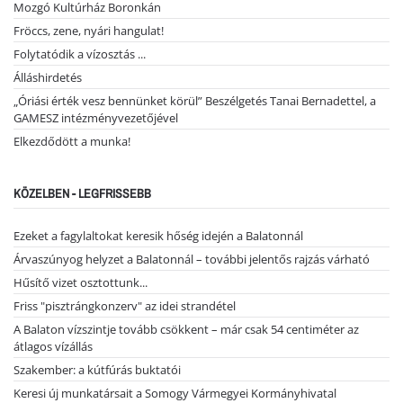
Mozgó Kultúrház Boronkán
Fröccs, zene, nyári hangulat!
Folytatódik a vízosztás ...
Álláshirdetés
„Óriási érték vesz bennünket körül” Beszélgetés Tanai Bernadettel, a
GAMESZ intézményvezetőjével
Elkezdődött a munka!
KÖZELBEN - LEGFRISSEBB
Ezeket a fagylaltokat keresik hőség idején a Balatonnál
Árvaszúnyog helyzet a Balatonnál – további jelentős rajzás várható
Hűsítő vizet osztottunk...
Friss "pisztrángkonzerv" az idei strandétel
A Balaton vízszintje tovább csökkent – már csak 54 centiméter az
átlagos vízállás
Szakember: a kútfúrás buktatói
Keresi új munkatársait a Somogy Vármegyei Kormányhivatal