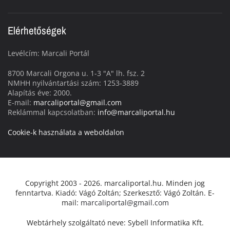
Elérhetőségek
Levélcím: Marcali Portál
8700 Marcali Orgona u. 1-3 "A" lh. fsz. 2
NMHH nyilvántartási szám: 1253-3889
Alapítás éve: 2000.
E-mail:
marcaliportal@gmail.com
Reklámmal kapcsolatban:
info@marcaliportal.hu
Cookie-k használata a weboldalon
Copyright 2003 - 2026. marcaliportal.hu. Minden jog
fenntartva. Kiadó: Vágó Zoltán; Szerkesztő: Vágó Zoltán. E-
mail:
marcaliportal@gmail.com
Webtárhely szolgáltató neve: Sybell Informatika Kft.