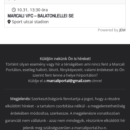
10.31
, 13:30 óra
MARCALI VFC – BALATONLELLEI SE
Sport utcai stadion
Powered by
JEM
Küldjön nekünk Ön is híreket!
Történt olyan esemény vagy hír a térségében ami nincs fent a Marcali
Portálon, esetleg hallott, látott, fényképezett, valami érdekeset és Ön
szerint fent lenne a helye hírportálon?
Küldje el a
marcaliportal@gmail.com
címre!
Megjelenés:
Szerkesztőségünk fenntartja a jogot, hogy a részére
elküldött híreket - a tartalom csorbítása nélkül - a megjelentethetőség
érdekében módosítsa, szerkessze. A megjelenésre vonatkozóan
garanciát nem vállalunk - azaz nem mindegyik, részünkre elküldött hír
jelenik meg szükségszerűen a marcaliportal.hu-n.