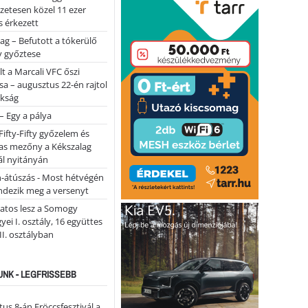
lőzetesen közel 11 ezer
 érkezett
ag – Befutott a tókerülő
y győztese
lt a Marcali VFC őszi
sa – augusztus 22-én rajtol
okság
 – Egy a pálya
Fifty-Fifty győzelem és
as mezőny a Kékszalag
ál nyitányán
n-átúszás - Most hétvégén
ndezik meg a versenyt
atos lesz a Somogy
ei I. osztály, 16 együttes
 II. osztályban
NK - LEGFRISSEBB
us 8-án Fröccsfesztivál a