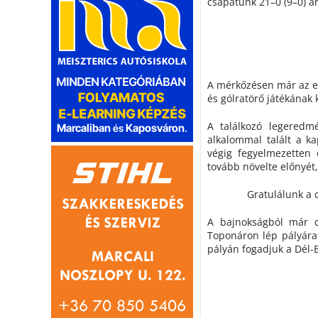
csapatunk 21–0 (9–0) a
A mérkőzésen már az el
és gólratörő játékának
A találkozó legeredm
alkalommal talált a ka
végig fegyelmezetten 
tovább növelte előnyét,
Gratulálunk a 
A bajnokságból már 
Toponáron lép pályára
pályán fogadjuk a Dél-B