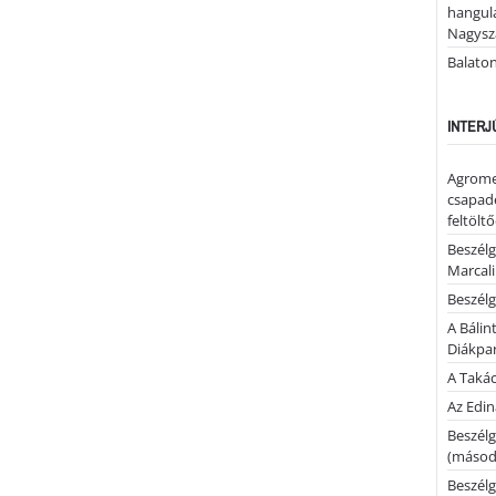
hangula
Nagysza
Balato
INTERJ
Agrome
csapadé
feltölt
Beszélg
Marcal
Beszélg
A Bálin
Diákpa
A Takác
Az Edi
Beszélg
(másodi
Beszélg