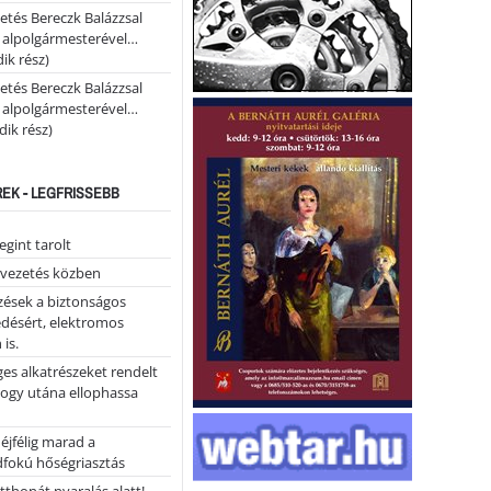
etés Bereczk Balázzsal
i alpolgármesterével…
ik rész)
etés Bereczk Balázzsal
i alpolgármesterével…
ik rész)
REK - LEGFRISSEBB
gint tarolt
 vezetés közben
zések a biztonságos
désért, elektromos
 is.
ges alkatrészeket rendelt
hogy utána ellophassa
éjfélig marad a
fokú hőségriasztás