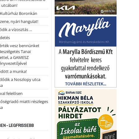
 utcában!
Kultúrház Boronkán
 zene, nyári hangulat!
dik a vízosztás ...
rdetés
 érték vesz bennünket
Beszélgetés Tanai
ettel, a GAMESZ
ényvezetőjével
ődött a munka!
dődik a Noszlopy utca
sa
val felelősen
őségriadó miatti részleges
sa
EN - LEGFRISSEBB