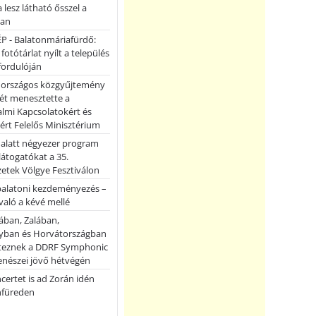
a lesz látható ősszel a
ban
P - Balatonmáriafürdő:
 fotótárlat nyílt a település
fordulóján
országos közgyűjtemény
ét menesztette a
lmi Kapcsolatokért és
ért Felelős Minisztérium
 alatt négyezer program
 látogatókat a 35.
etek Völgye Fesztiválon
balatoni kezdeményezés –
való a kévé mellé
ában, Zalában,
ban és Horvátországban
teznek a DDRF Symphonic
enészei jövő hétvégén
certet is ad Zorán idén
nfüreden