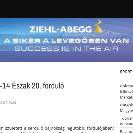
SPORT 
14 Észak 20. forduló
Gólzáp
felkész
Marcali
MBAT, 00:02
Hatgólo
Magyar
Több mi
IV. Mar
m született a serdülő bajnokság legutóbbi fordulójában:
Balaton