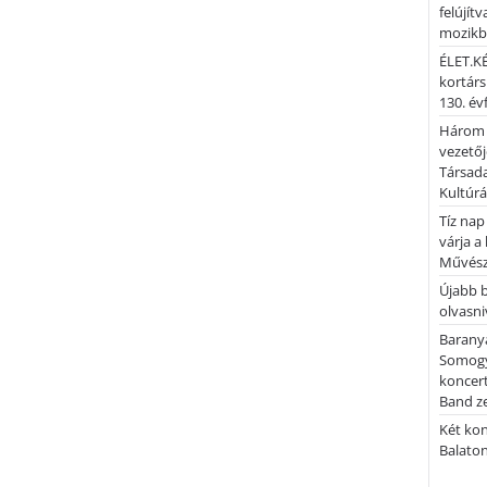
felújítv
mozik
ÉLET.KÉ
kortárs
130. év
Három 
vezetőj
Társada
Kultúrá
Tíz nap
várja a
Művész
Újabb 
olvasni
Barany
Somogy
koncer
Band z
Két kon
Balato