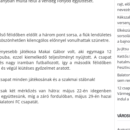
rányban múlta felül a vendég Fonyód együttesét.
rajt, e
nevezés
Kékszal
versen
Elkészü
ső félidőben eldőlt a három pont sorsa, a fiúk lendületes
sorsolá
 köszönhetően kilencgólos előnnyel vonulhattak szünetre.
a bajn
Ju-Jitsu
ényesebb játékosa Makai Gábor volt, aki egymaga 12
Kettős 
puba, ezzel kiemelkedő teljesítményt nyújtott. A csapat
hatalm
és nagy iramban futballozott, így a második félidőben
Fesztiv
 és végül kiütéses győzelmet aratott.
Balato
csapat minden játékosának és a szakmai stábnak!
sem re
12 csap
csak két mérkőzés van hátra: május 22-én idegenben
Vármegy
 együttesünk, míg a záró fordulóban, május 29-én hazai
indul a
alatoni FC csapatát.
VÁROSU
Auguszt