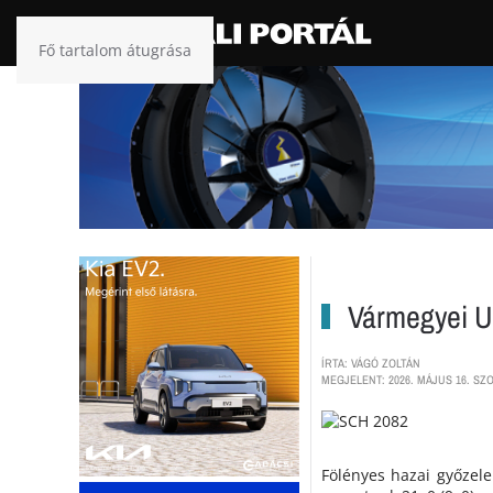
Fő tartalom átugrása
Vármegyei U-
ÍRTA: VÁGÓ ZOLTÁN
MEGJELENT: 2026. MÁJUS 16. SZO
Fölényes hazai győzele