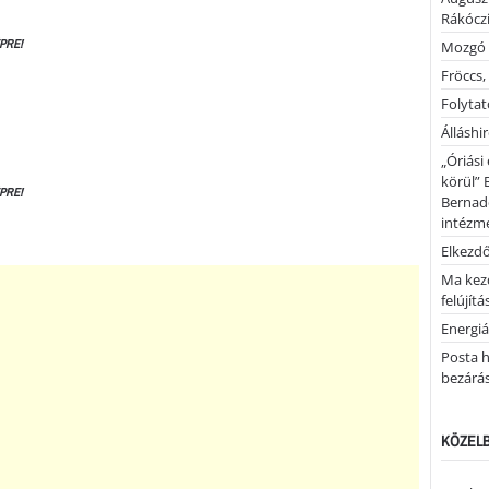
Rákóczi
PRE!
Mozgó 
Fröccs,
Folytató
Álláshi
„Óriási
körül” 
PRE!
Bernad
intézm
Elkezd
Ma kez
felújítá
Energiá
Posta h
bezárá
KÖZELB