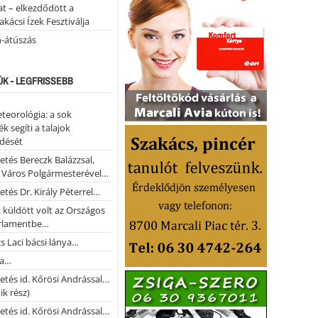
t – elkezdődött a
kácsi Ízek Fesztiválja
n-átúszás
ÚK - LEGFRISSEBB
teorológia: a sok
k segíti a talajok
ődését
etés Bereczk Balázzsal,
i Város Polgármesterével…
etés Dr. Király Péterrel…
t küldött volt az Országos
rlamentbe…
s Laci bácsi lánya…
na…
etés id. Kőrösi Andrással…
k rész)
etés id. Kőrösi Andrással…