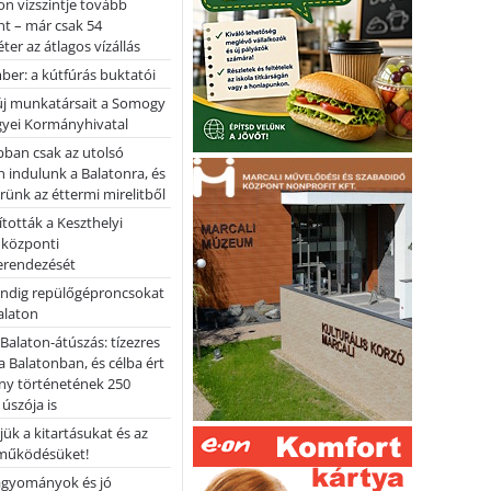
on vízszintje tovább
t – már csak 54
ter az átlagos vízállás
er: a kútfúrás buktatói
 új munkatársait a Somogy
yei Kormányhivatal
bban csak az utolsó
 indulunk a Balatonra, és
ünk az éttermi mirelitből
tották a Keszthelyi
 központi
erendezését
ndig repülőgéproncsokat
Balaton
l Balaton-átúszás: tízezres
 Balatonban, és célba ért
ny történetének 250
 úszója is
ük a kitartásukat és az
működésüket!
hagyományok és jó