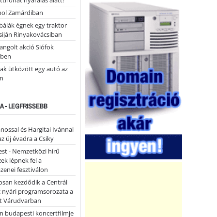
tthonát nyaralás alatt!
ol Zamárdiban
álák égnek egy traktor
siján Rinyakovácsiban
ngolt akció Siófok
ében
ak ütközött egy autó az
n
A - LEGFRISSEBB
ánossal és Hargitai Ivánnal
az új évadra a Csiky
st - Nemzetközi hírű
k lépnek fel a
enei fesztiválon
san kezdődik a Centrál
z nyári programsorozata a
et Várudvarban
n budapesti koncertfilmje