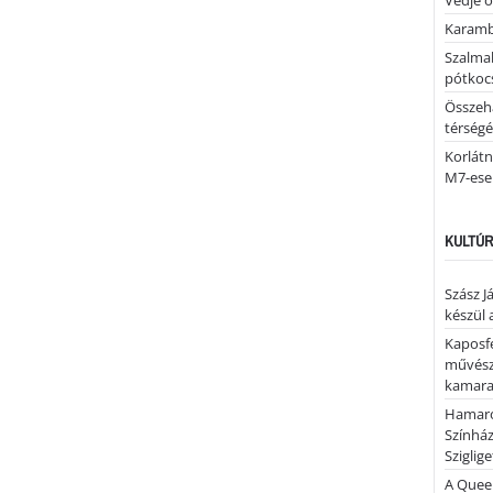
Védje o
Karamb
Szalmab
pótkoc
Összeha
térség
Korlátn
M7-ese
KULTÚR
Szász J
készül 
Kaposfe
művésze
kamaraz
Hamaro
Színhá
Sziglig
A Quee