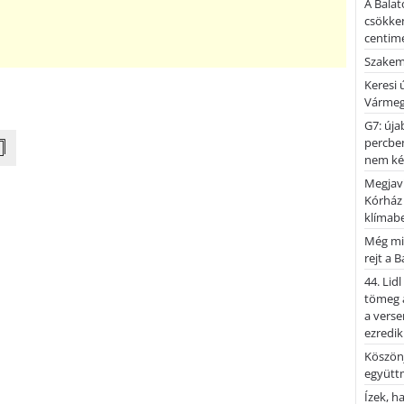
A Balat
csökken
centimé
Szakemb
Keresi
Vármeg
G7: úja
percben
nem kér
Megjaví
Kórház
klímab
Még mi
rejt a 
44. Lid
tömeg a
a verse
ezredik
Köszönj
együtt
Ízek, 