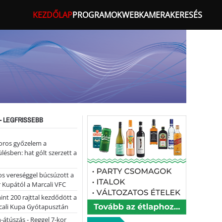
KEZDŐLAP
PROGRAMOK
WEBKAMERA
KERESÉS
- LEGFRISSEBB
oros győzelem a
ülésben: hat gólt szerzett a
s vereséggel búcsúzott a
 Kupától a Marcali VFC
nt 200 rajttal kezdődött a
cali Kupa Gyótapusztán
-átúszás - Reggel 7-kor