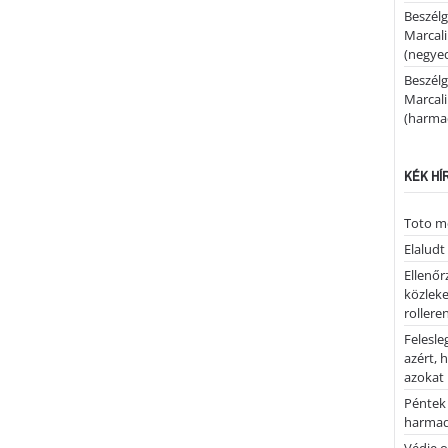
Beszélg
Marcal
(negyed
Beszélg
Marcal
(harmad
KÉK HÍ
Toto me
Elaludt
Ellenőr
közleke
rolleren
Felesle
azért, 
azokat
Péntek 
harmad