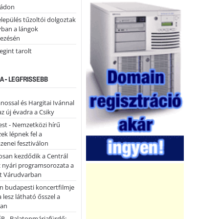
tádon
lepülés tűzoltói dolgoztak
yban a lángok
ezésén
gint tarolt
A - LEGFRISSEBB
ánossal és Hargitai Ivánnal
az új évadra a Csiky
st - Nemzetközi hírű
k lépnek fel a
enei fesztiválon
san kezdődik a Centrál
z nyári programsorozata a
et Várudvarban
n budapesti koncertfilmje
a lesz látható ősszel a
ban
P - Balatonmáriafürdő: