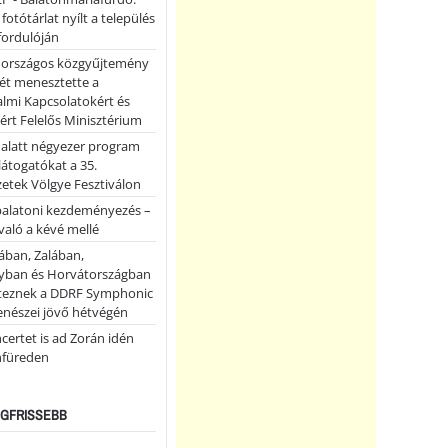
 fotótárlat nyílt a település
fordulóján
országos közgyűjtemény
ét menesztette a
lmi Kapcsolatokért és
ért Felelős Minisztérium
 alatt négyezer program
 látogatókat a 35.
etek Völgye Fesztiválon
balatoni kezdeményezés –
való a kévé mellé
ában, Zalában,
ban és Horvátországban
teznek a DDRF Symphonic
enészei jövő hétvégén
certet is ad Zorán idén
nfüreden
LEGFRISSEBB