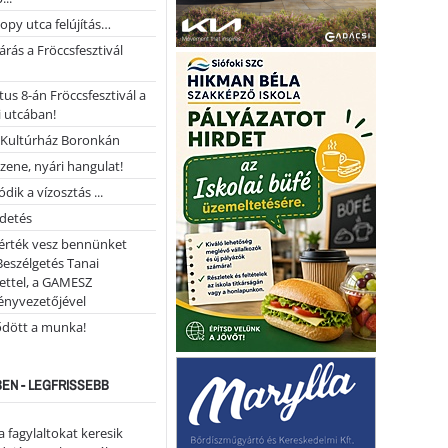
opy utca felújítás…
árás a Fröccsfesztivál
us 8-án Fröccsfesztivál a
 utcában!
Kultúrház Boronkán
 zene, nyári hangulat!
dik a vízosztás ...
rdetés
 érték vesz bennünket
Beszélgetés Tanai
ettel, a GAMESZ
ényvezetőjével
ődött a munka!
EN - LEGFRISSEBB
a fagylaltokat keresik