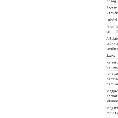
hőség i
Árvaszú
– továb
Hűsítő 
Friss "
strandé
A Balat
csökken
centimé
Szakemb
Keresi
Vármeg
G7: úja
percben
nem kér
Megjaví
Kórház
klímab
Még mi
rejt a 