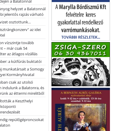
dején a Balatonnál
nyog helyzet a Balatonnál
bi jelentős rajzás várható
vizet osztottunk...
pisztrángkonzerv" az idei
tel
on vízszintje tovább
t – már csak 54
ter az átlagos vízállás
er: a kútfúrás buktatói
 új munkatársait a Somogy
yei Kormányhivatal
bban csak az utolsó
 indulunk a Balatonra, és
ünk az éttermi mirelitből
tották a Keszthelyi
 központi
erendezését
ndig repülőgéproncsokat
Balaton