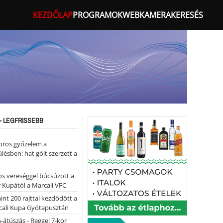
KEZDŐLAP
PROGRAMOK
WEBKAMERA
KERESÉS
- LEGFRISSEBB
oros győzelem a
ülésben: hat gólt szerzett a
s vereséggel búcsúzott a
 Kupától a Marcali VFC
nt 200 rajttal kezdődött a
cali Kupa Gyótapusztán
-átúszás - Reggel 7-kor