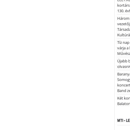
kortárs
130. év
Három 
vezetőj
Társada
Kultúrá
Tíz nap
várja a
Művész
Újabb 
olvasni
Barany
Somogy
koncer
Band z
Két kon
Balato
MTI - 