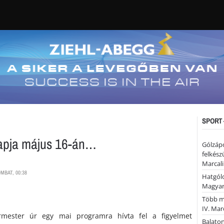
SPORT 
apja május 16-án…
Gólzáp
felkész
Marcali
MBAT, 00:38
Hatgólo
Magyar
Több mi
IV. Mar
rmester úr egy mai programra hívta fel a figyelmet
Balaton