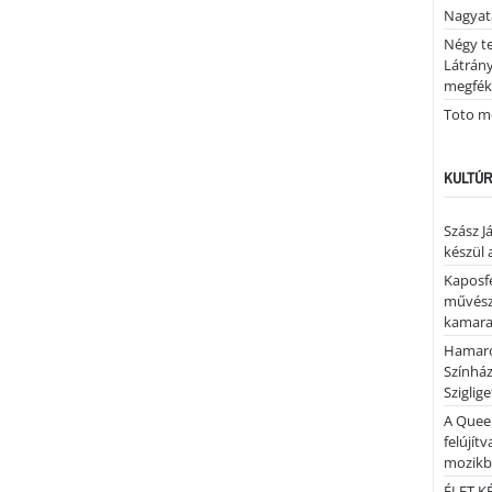
Nagya
Négy te
Látrán
megfék
Toto me
KULTÚR
Szász J
készül 
Kaposfe
művésze
kamaraz
Hamaro
Színhá
Sziglig
A Quee
felújítv
mozik
ÉLET.KÉ