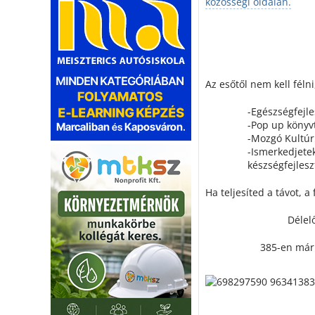
közösségi oldalán.
Az esőtől nem kell féln
-Egészségfejle
-Pop up könyv
-Mozgó Kultú
-Ismerkedjete
készségfejlesz
Ha teljesíted a távot, 
Délelő
385-en már 