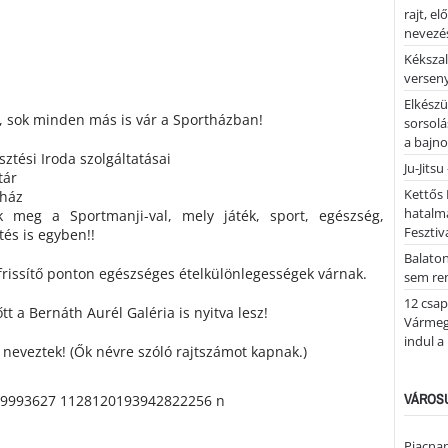
rajt, e
nevezés
Kékszal
versen
Elkészü
i, sok minden más is vár a Sportházban!
sorsolá
a bajn
sztési Iroda szolgáltatásai
Ju-Jitsu
tár
Kettős 
rház
hatalm
k meg a Sportmanji-val, mely játék, sport, egészség,
Fesztiv
tés is egyben!!
Balato
a frissítő ponton egészséges ételkülönlegességek várnak.
sem re
12 csap
tt a Bernáth Aurél Galéria is nyitva lesz!
Vármegy
indul a
neveztek! (Ők névre szóló rajtszámot kapnak.)
VÁROSU
Piacnap