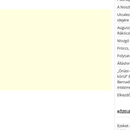
A Noszl
Utcalez
idejére
Auguszt
Rákóczi
Mozgó 
Fröccs,
Folytató
Álláshi
„Óriási
körül” 
Bernad
intézm
Elkezd
KÖZELB
Ezeket 