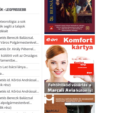
ÚK - LEGFRISSEBB
teorológia: a sok
k segíti a talajok
ődését
etés Bereczk Balázzsal,
i Város Polgármesterével…
etés Dr. Király Péterrel…
t küldött volt az Országos
rlamentbe…
s Laci bácsi lánya…
na…
etés id. Kőrösi Andrással…
k rész)
etés id. Kőrösi Andrással…
etés Bereczk Balázzsal
i alpolgármesterével…
ik rész)