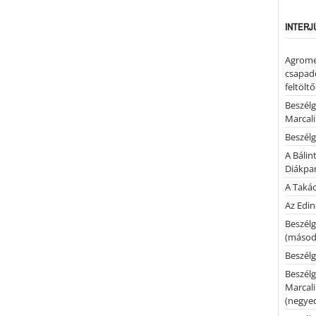
INTERJ
Agrome
csapadé
feltölt
Beszélg
Marcal
Beszélg
A Bálin
Diákpa
A Takác
Az Edi
Beszélg
(másodi
Beszélg
Beszélg
Marcal
(negyed