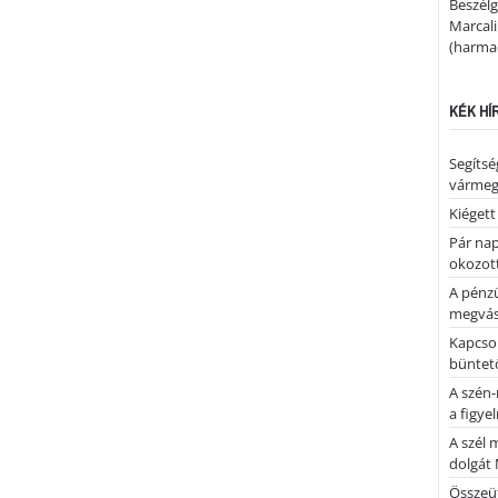
Beszélg
Marcal
(harmad
KÉK HÍ
Segíts
várme
Kiégett
Pár nap 
okozott
A pénz
megvás
Kapcsol
büntető
A szén-
a figye
A szél 
dolgát 
Összeü