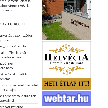
etés Bereczk Balázzsal
i alpolgármesterével…
ik rész)
REK - LEGFRISSEBB
égnyújtás a szomszédos
gyében
 egy autó Marcalinál
alatt félmilliós kárt
 a rutinos csaló
ügyőr nem
árolható
ati erőszak miatt indult
eljárás
monoxid-érzékelő hívta fel
lmet a bajra
megnehezítette a tűzoltók
Marcalinál
tközött két autó