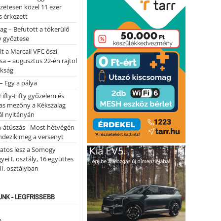
lőzetesen közel 11 ezer
 érkezett
ag – Befutott a tókerülő
y győztese
lt a Marcali VFC őszi
sa – augusztus 22-én rajtol
okság
 – Egy a pálya
Fifty-Fifty győzelem és
as mezőny a Kékszalag
ál nyitányán
n-átúszás - Most hétvégén
ndezik meg a versenyt
atos lesz a Somogy
ei I. osztály, 16 együttes
 II. osztályban
NK - LEGFRISSEBB
...