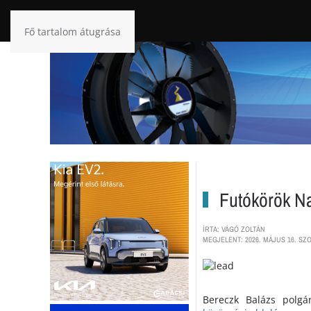
Fő tartalom átugrása
Futókörök N
ÍRTA: VÁGÓ ZOLTÁN
MEGJELENT: 2026. MÁJUS 16. SZO
Bereczk Balázs polgá