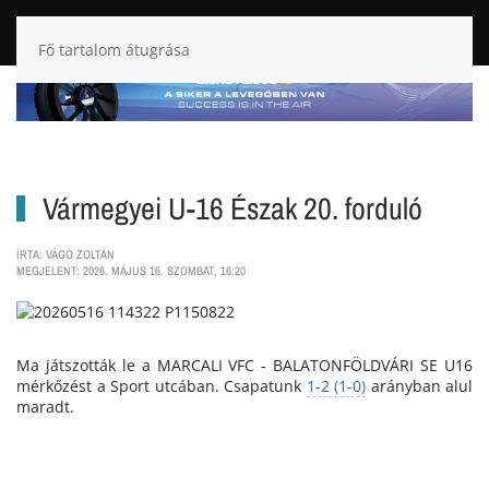
Fő tartalom átugrása
Vármegyei U-16 Észak 20. forduló
ÍRTA: VÁGÓ ZOLTÁN
MEGJELENT: 2026. MÁJUS 16. SZOMBAT, 16:20
Ma játszották le a MARCALI VFC - BALATONFÖLDVÁRI SE U16
mérkőzést a Sport utcában. Csapatunk
1-2 (1-0)
arányban alul
maradt.