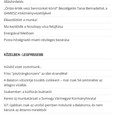
Álláshirdetés
„Óriási érték vesz bennünket körül” Beszélgetés Tanai Bernadettel, a
GAMESZ intézményvezetőjével
Elkezdődött a munka!
Ma kezdődik a Noszlopy utca felújítása
Energiával felelősen
Posta hőségriadó miatti részleges bezárása
KÖZELBEN - LEGFRISSEBB
Hűsítő vizet osztottunk...
Friss "pisztrángkonzerv" az idei strandétel
A Balaton vízszintje tovább csökkent – már csak 54 centiméter az
átlagos vízállás
Szakember: a kútfúrás buktatói
Keresi új munkatársait a Somogy Vármegyei Kormányhivatal
G7: újabban csak az utolsó percben indulunk a Balatonra, és nem
kérünk az éttermi mirelitből