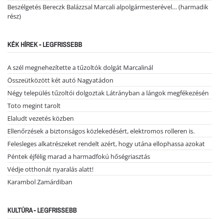
Beszélgetés Bereczk Balázzsal Marcali alpolgármesterével… (harmadik
rész)
KÉK HÍREK - LEGFRISSEBB
A szél megnehezítette a tűzoltók dolgát Marcalinál
Összeütközött két autó Nagyatádon
Négy település tűzoltói dolgoztak Látrányban a lángok megfékezésén
Toto megint tarolt
Elaludt vezetés közben
Ellenőrzések a biztonságos közlekedésért, elektromos rolleren is.
Felesleges alkatrészeket rendelt azért, hogy utána ellophassa azokat
Péntek éjfélig marad a harmadfokú hőségriasztás
Védje otthonát nyaralás alatt!
Karambol Zamárdiban
KULTÚRA - LEGFRISSEBB