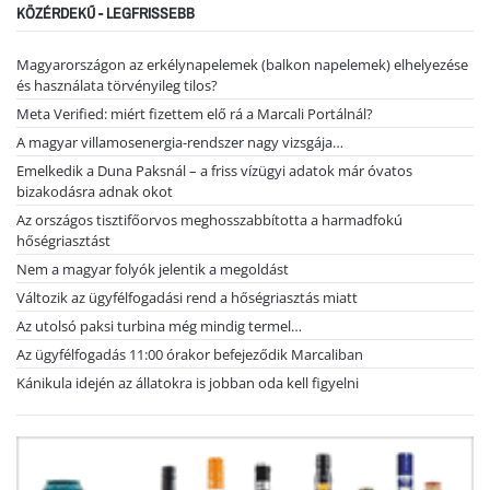
KÖZÉRDEKŰ - LEGFRISSEBB
Magyarországon az erkélynapelemek (balkon napelemek) elhelyezése
és használata törvényileg tilos?
Meta Verified: miért fizettem elő rá a Marcali Portálnál?
A magyar villamosenergia-rendszer nagy vizsgája…
Emelkedik a Duna Paksnál – a friss vízügyi adatok már óvatos
bizakodásra adnak okot
Az országos tisztifőorvos meghosszabbította a harmadfokú
hőségriasztást
Nem a magyar folyók jelentik a megoldást
Változik az ügyfélfogadási rend a hőségriasztás miatt
Az utolsó paksi turbina még mindig termel…
Az ügyfélfogadás 11:00 órakor befejeződik Marcaliban
Kánikula idején az állatokra is jobban oda kell figyelni