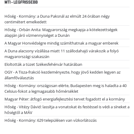
MTI - LEGFRISSEBB
Hőség - Kormány: a Duna Paksnál az elmúlt 24 órában négy
centimétert emelkedett
Hőség - Orbán Anita: Magyarország megkapja a kötelezettségek
alapján járó vízmennyiséget a Dunán
A Magyar Honvédségre mindig számíthatnak a magyar emberek
A Duna alacsony vízállása miatt 11 szállodahajó várakozik a folyó
magyarországi szakaszán
Eloltották a tüzet Székesfehérvár határában
OGY - A Tisza-frakció kezdeményezte, hogy jövő kedden legyen az
államfőválasztás
Hőség - Kormány: országosan elérte, Budapesten meg is haladta a 40
Celsius-fokot a legmagasabb hőmérséklet
Magyar Péter: átfogó energiafejlesztési tervet fogadott el a kormány
Hőség - Vitézy Dávid: lassítja a vonatokat és festéssel is védi a síneket a
hőségtől a MÁV
Hőség - Kormány: 629 településen van vízkorlátozás