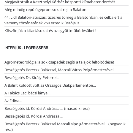
Megjavították a Keszthelyi Kórház központi klímaberendezését
Még mindig repülőgéproncsokat rejt a Balaton
44. Lidl Balaton-átúszás: tízezres tömeg a Balatonban, és célba ért a
verseny történetének 250 ezredik úszója is
Köszönjük a kitartásukat és az együttműködésüket!
INTERJÚK - LEGFRISSEBB
Agrometeorológia: a sok csapadék segíti a talajok feltöltődését
Beszélgetés Bereczk Balázzsal, Marcali Város Polgármesterével…
Beszélgetés Dr. Király Péterrel…
A Bálint küldött volt az Országos Diákparlamentbe…
A Takács Laci bácsi lánya…
Az Edina…
Beszélgetés id. Kőrösi Andrással… (második rész)
Beszélgetés id. Kőrösi Andrással…
Beszélgetés Bereczk Balázzsal Marcali alpolgármesterével… (negyedik
rész)