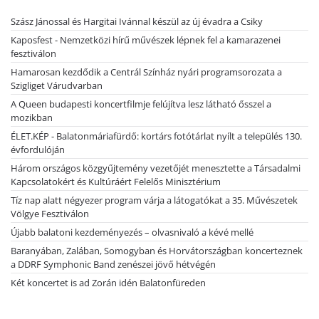
Szász Jánossal és Hargitai Ivánnal készül az új évadra a Csiky
Kaposfest - Nemzetközi hírű művészek lépnek fel a kamarazenei
fesztiválon
Hamarosan kezdődik a Centrál Színház nyári programsorozata a
Szigliget Várudvarban
A Queen budapesti koncertfilmje felújítva lesz látható ősszel a
mozikban
ÉLET.KÉP - Balatonmáriafürdő: kortárs fotótárlat nyílt a település 130.
évfordulóján
Három országos közgyűjtemény vezetőjét menesztette a Társadalmi
Kapcsolatokért és Kultúráért Felelős Minisztérium
Tíz nap alatt négyezer program várja a látogatókat a 35. Művészetek
Völgye Fesztiválon
Újabb balatoni kezdeményezés – olvasnivaló a kévé mellé
Baranyában, Zalában, Somogyban és Horvátországban koncerteznek
a DDRF Symphonic Band zenészei jövő hétvégén
Két koncertet is ad Zorán idén Balatonfüreden