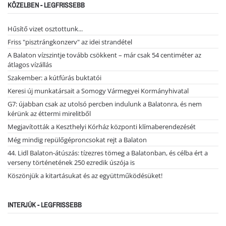
KÖZELBEN - LEGFRISSEBB
Hűsítő vizet osztottunk...
Friss "pisztrángkonzerv" az idei strandétel
A Balaton vízszintje tovább csökkent – már csak 54 centiméter az
átlagos vízállás
Szakember: a kútfúrás buktatói
Keresi új munkatársait a Somogy Vármegyei Kormányhivatal
G7: újabban csak az utolsó percben indulunk a Balatonra, és nem
kérünk az éttermi mirelitből
Megjavították a Keszthelyi Kórház központi klímaberendezését
Még mindig repülőgéproncsokat rejt a Balaton
44. Lidl Balaton-átúszás: tízezres tömeg a Balatonban, és célba ért a
verseny történetének 250 ezredik úszója is
Köszönjük a kitartásukat és az együttműködésüket!
INTERJÚK - LEGFRISSEBB