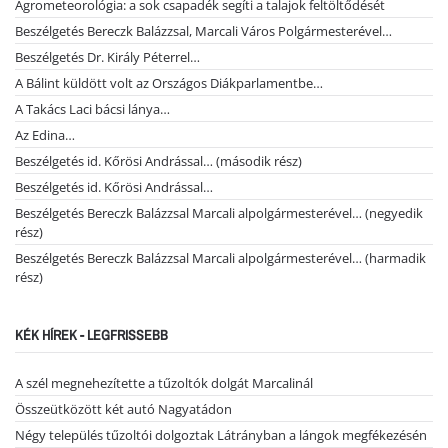
Agrometeorológia: a sok csapadék segíti a talajok feltöltődését
Beszélgetés Bereczk Balázzsal, Marcali Város Polgármesterével…
Beszélgetés Dr. Király Péterrel…
A Bálint küldött volt az Országos Diákparlamentbe…
A Takács Laci bácsi lánya…
Az Edina…
Beszélgetés id. Kőrösi Andrással… (második rész)
Beszélgetés id. Kőrösi Andrással…
Beszélgetés Bereczk Balázzsal Marcali alpolgármesterével… (negyedik
rész)
Beszélgetés Bereczk Balázzsal Marcali alpolgármesterével… (harmadik
rész)
KÉK HÍREK - LEGFRISSEBB
A szél megnehezítette a tűzoltók dolgát Marcalinál
Összeütközött két autó Nagyatádon
Négy település tűzoltói dolgoztak Látrányban a lángok megfékezésén