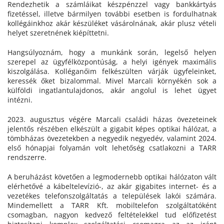
Rendezhetik a számláikat készpénzzel vagy bankkártyás
fizetéssel, illetve bármilyen további esetben is fordulhatnak
kollégáinkhoz akár készüléket vásárolnának, akár plusz vételi
helyet szeretnének kiépíttetni.
Hangsúlyoznám, hogy a munkánk során, legelső helyen
szerepel az ügyfélközpontúság, a helyi igények maximális
kiszolgálása. Kolléganőim felkészülten várják ügyfeleinket,
keressék őket bizalommal. Mivel Marcali környékén sok a
külföldi ingatlantulajdonos, akár angolul is lehet ügyet
intézni.
2023. augusztus végére Marcali családi házas övezeteinek
jelentős részében elkészült a gigabit képes optikai hálózat, a
tömbházas övezetekben a negyedik negyedév, valamint 2024.
első hónapjai folyamán volt lehetőség csatlakozni a TARR
rendszerre.
A beruházást követően a legmodernebb optikai hálózaton vált
elérhetővé a kábeltelevízió-, az akár gigabites internet- és a
vezetékes telefonszolgáltatás a települések lakói számára.
Mindemellett a TARR Kft. mobiltelefon szolgáltatóként
csomagban, nagyon kedvező feltételekkel tud előfizetést