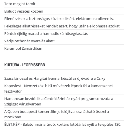
Toto megint tarolt
Elaludt vezetés közben
Ellenőrzések a biztonságos közlekedésért, elektromos rolleren is.
Felesleges alkatrészeket rendelt azért, hogy utána ellophassa azokat
Péntek éjfélig marad a harmadfokú hőségriasztás
Védje otthonát nyaralás alatt!
Karambol Zamárdiban
KULTÚRA - LEGFRISSEBB
Szász Jánossal és Hargitai Ivánnal készül az új évadra a Csiky
Kaposfest - Nemzetközi hírű művészek lépnek fel a kamarazenei
fesztiválon
Hamarosan kezdődik a Centrál Színház nyári programsorozata a
Szigliget Várudvarban
A Queen budapesti koncertfilmje felújítva lesz látható ősszel a
mozikban
ÉLET.KÉP - Balatonmáriafürdő: kortárs fotótárlat nyílt a település 130.