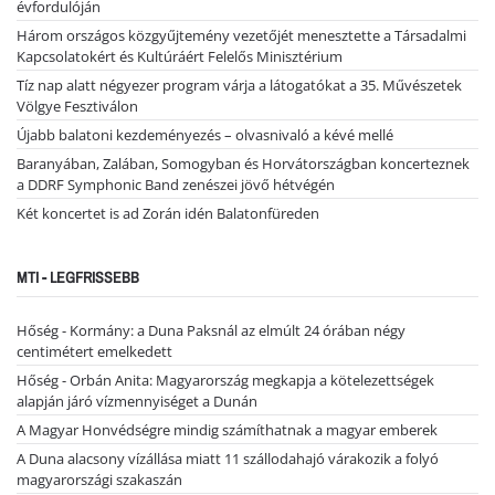
évfordulóján
Három országos közgyűjtemény vezetőjét menesztette a Társadalmi
Kapcsolatokért és Kultúráért Felelős Minisztérium
Tíz nap alatt négyezer program várja a látogatókat a 35. Művészetek
Völgye Fesztiválon
Újabb balatoni kezdeményezés – olvasnivaló a kévé mellé
Baranyában, Zalában, Somogyban és Horvátországban koncerteznek
a DDRF Symphonic Band zenészei jövő hétvégén
Két koncertet is ad Zorán idén Balatonfüreden
MTI - LEGFRISSEBB
Hőség - Kormány: a Duna Paksnál az elmúlt 24 órában négy
centimétert emelkedett
Hőség - Orbán Anita: Magyarország megkapja a kötelezettségek
alapján járó vízmennyiséget a Dunán
A Magyar Honvédségre mindig számíthatnak a magyar emberek
A Duna alacsony vízállása miatt 11 szállodahajó várakozik a folyó
magyarországi szakaszán