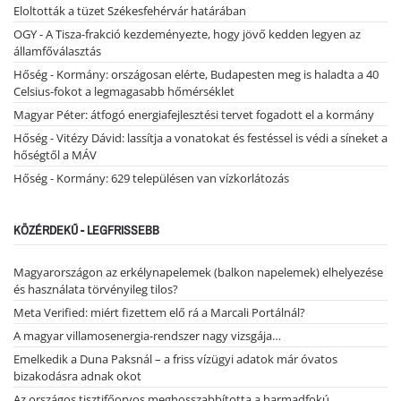
Eloltották a tüzet Székesfehérvár határában
OGY - A Tisza-frakció kezdeményezte, hogy jövő kedden legyen az
államfőválasztás
Hőség - Kormány: országosan elérte, Budapesten meg is haladta a 40
Celsius-fokot a legmagasabb hőmérséklet
Magyar Péter: átfogó energiafejlesztési tervet fogadott el a kormány
Hőség - Vitézy Dávid: lassítja a vonatokat és festéssel is védi a síneket a
hőségtől a MÁV
Hőség - Kormány: 629 településen van vízkorlátozás
KÖZÉRDEKŰ - LEGFRISSEBB
Magyarországon az erkélynapelemek (balkon napelemek) elhelyezése
és használata törvényileg tilos?
Meta Verified: miért fizettem elő rá a Marcali Portálnál?
A magyar villamosenergia-rendszer nagy vizsgája…
Emelkedik a Duna Paksnál – a friss vízügyi adatok már óvatos
bizakodásra adnak okot
Az országos tisztifőorvos meghosszabbította a harmadfokú