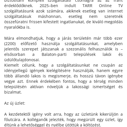
biztosítani komplex szolgáltatási csomagra az az iránt
érdeklődőknek. 2025–ben indult TARR Online TV
szolgáltatásunk azok számára, akiknek esetleg van internet
szolgáltatásuk máshonnan, esetleg nem szeretnék
összefúratni frissen kifestett ingatlanukat, de kiváló megoldás
nyaralókba is.
Mára elmondhatjuk, hogy a járás területén már több ezer
(2200) előfizető használja szolgáltatásunkat, amelyben
jelentős szerepet játszanak a szezonális felhasználók is –
elsősorban a Balaton-parti települések lakói és
üdülőtulajdonosai.
Kiemelt célunk, hogy a szolgáltatásunkat ne csupán az
idényjellegű igények kielégítésére használják, hanem egyre
több állandó lakos is megismerje, és hosszú távon igénybe
vegye azt. Ennek érdekében fontos, hogy a térség minden
településén aktívan növeljük a lakossági ismertséget és
bizalmat.
Az új üzlet:
A kezdetektől igény volt arra, hogy az üzletünk kikerüljön a
főutcára. A kolléganők jelezték, hogy megürült egy üzlet, így
éltünk a lehetőséggel és nyélbe ütöttük a költözést.