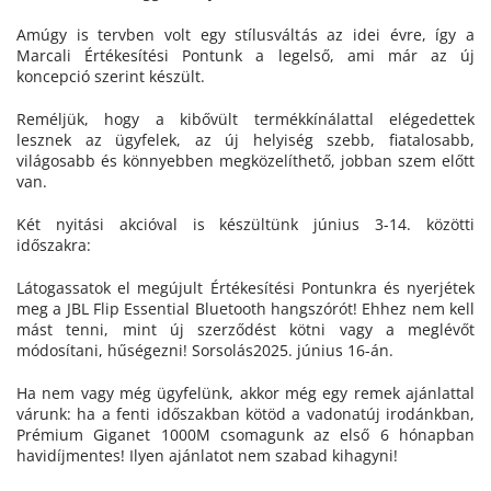
Amúgy is tervben volt egy stílusváltás az idei évre, így a
Marcali Értékesítési Pontunk a legelső, ami már az új
koncepció szerint készült.
Reméljük, hogy a kibővült termékkínálattal elégedettek
lesznek az ügyfelek, az új helyiség szebb, fiatalosabb,
világosabb és könnyebben megközelíthető, jobban szem előtt
van.
Két nyitási akcióval is készültünk június 3-14. közötti
időszakra:
Látogassatok el megújult Értékesítési Pontunkra és nyerjétek
meg a JBL Flip Essential Bluetooth hangszórót! Ehhez nem kell
mást tenni, mint új szerződést kötni vagy a meglévőt
módosítani, hűségezni! Sorsolás2025. június 16-án.
Ha nem vagy még ügyfelünk, akkor még egy remek ajánlattal
várunk: ha a fenti időszakban kötöd a vadonatúj irodánkban,
Prémium Giganet 1000M csomagunk az első 6 hónapban
havidíjmentes! Ilyen ajánlatot nem szabad kihagyni!