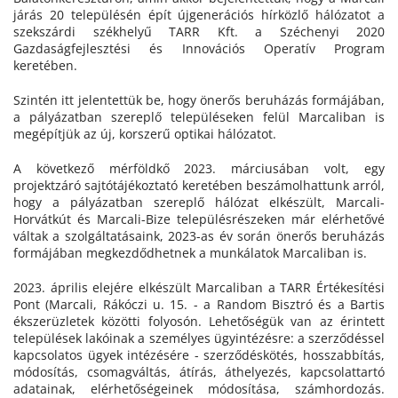
járás 20 településén épít újgenerációs hírközlő hálózatot a
szekszárdi székhelyű TARR Kft. a Széchenyi 2020
Gazdaságfejlesztési és Innovációs Operatív Program
keretében.
Szintén itt jelentettük be, hogy önerős beruházás formájában,
a pályázatban szereplő településeken felül Marcaliban is
megépítjük az új, korszerű optikai hálózatot.
A következő mérföldkő 2023. márciusában volt, egy
projektzáró sajtótájékoztató keretében beszámolhattunk arról,
hogy a pályázatban szereplő hálózat elkészült, Marcali-
Horvátkút és Marcali-Bize településrészeken már elérhetővé
váltak a szolgáltatásaink, 2023-as év során önerős beruházás
formájában megkezdődhetnek a munkálatok Marcaliban is.
2023. április elejére elkészült Marcaliban a TARR Értékesítési
Pont (Marcali, Rákóczi u. 15. - a Random Bisztró és a Bartis
ékszerüzletek közötti folyosón. Lehetőségük van az érintett
települések lakóinak a személyes ügyintézésre: a szerződéssel
kapcsolatos ügyek intézésére - szerződéskötés, hosszabbítás,
módosítás, csomagváltás, átírás, áthelyezés, kapcsolattartó
adatainak, elérhetőségeinek módosítása, számhordozás.