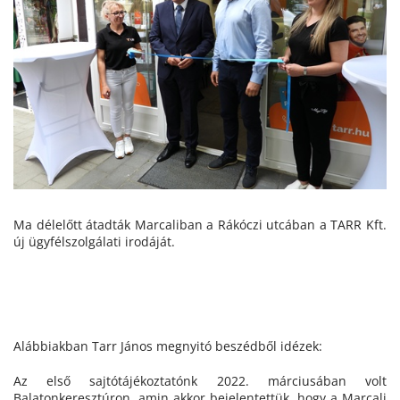
Ma délelőtt átadták Marcaliban a Rákóczi utcában a TARR Kft.
új ügyfélszolgálati irodáját.
Alábbiakban Tarr János megnyitó beszédből idézek:
Az első sajtótájékoztatónk 2022. márciusában volt
Balatonkeresztúron, amin akkor bejelentettük, hogy a Marcali