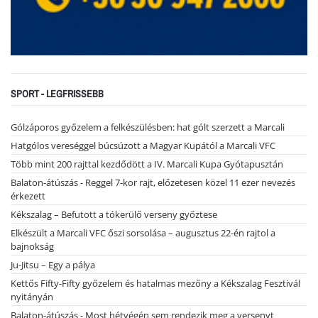
SPORT - LEGFRISSEBB
Gólzáporos győzelem a felkészülésben: hat gólt szerzett a Marcali
Hatgólos vereséggel búcsúzott a Magyar Kupától a Marcali VFC
Több mint 200 rajttal kezdődött a IV. Marcali Kupa Gyótapusztán
Balaton-átúszás - Reggel 7-kor rajt, előzetesen közel 11 ezer nevezés
érkezett
Kékszalag – Befutott a tókerülő verseny győztese
Elkészült a Marcali VFC őszi sorsolása – augusztus 22-én rajtol a
bajnokság
Ju-Jitsu – Egy a pálya
Kettős Fifty-Fifty győzelem és hatalmas mezőny a Kékszalag Fesztivál
nyitányán
Balaton-átúszás - Most hétvégén sem rendezik meg a versenyt