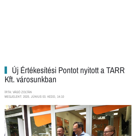
Új Értékesítési Pontot nyitott a TARR
Kft. városunkban
ÍRTA: VÁGÓ ZOLTÁN
MEGJELENT: 2025. JÚNIUS 03. KEDD, 14:10