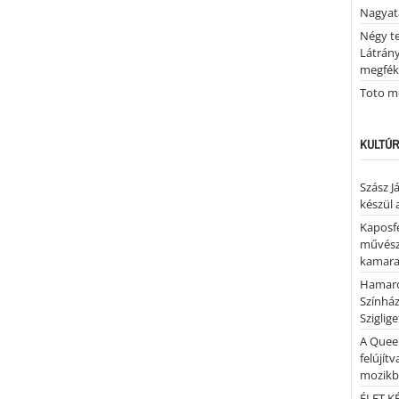
Nagya
Négy te
Látrán
megfék
Toto me
KULTÚR
Szász J
készül 
Kaposfe
művésze
kamaraz
Hamaro
Színhá
Sziglig
A Quee
felújítv
mozik
ÉLET.KÉ