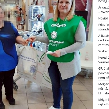
hőség i
Árvaszú
– továb
Hűsítő 
Friss "
strandé
A Balat
csökken
centimé
Szakemb
Keresi
Vármeg
G7: úja
percben
nem kér
Megjaví
Kórház
klímab
Még mi
rejt a 