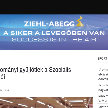
SPORT 
mányt gyűjtöttek a Szociális
Gólzáp
ói
felkész
Marcali
Hatgólo
Magyar
D, 12:48
Több mi
IV. Mar
Balaton