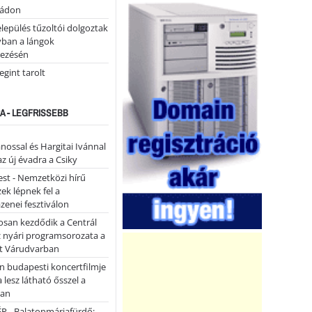
tádon
lepülés tűzoltói dolgoztak
yban a lángok
ezésén
gint tarolt
A - LEGFRISSEBB
ánossal és Hargitai Ivánnal
az új évadra a Csiky
st - Nemzetközi hírű
k lépnek fel a
enei fesztiválon
san kezdődik a Centrál
z nyári programsorozata a
et Várudvarban
n budapesti koncertfilmje
a lesz látható ősszel a
ban
P - Balatonmáriafürdő: