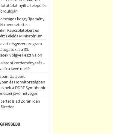
 fotótárlat nyílt a település
fordulóján
országos közgyűjtemény
ét menesztette a
lmi Kapcsolatokért és
ért Felelős Minisztérium
 alatt négyezer program
 látogatókat a 35.
etek Völgye Fesztiválon
balatoni kezdeményezés –
való a kévé mellé
ában, Zalában,
ban és Horvátországban
teznek a DDRF Symphonic
enészei jövő hétvégén
certet is ad Zorán idén
nfüreden
LEGFRISSEBB