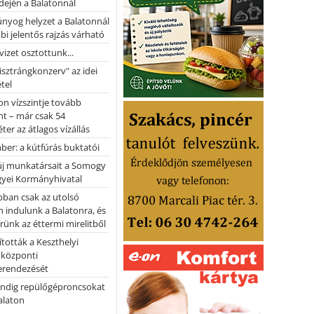
dején a Balatonnál
nyog helyzet a Balatonnál
bi jelentős rajzás várható
vizet osztottunk...
pisztrángkonzerv" az idei
tel
on vízszintje tovább
t – már csak 54
ter az átlagos vízállás
er: a kútfúrás buktatói
 új munkatársait a Somogy
yei Kormányhivatal
bban csak az utolsó
 indulunk a Balatonra, és
ünk az éttermi mirelitből
tották a Keszthelyi
 központi
erendezését
ndig repülőgéproncsokat
Balaton