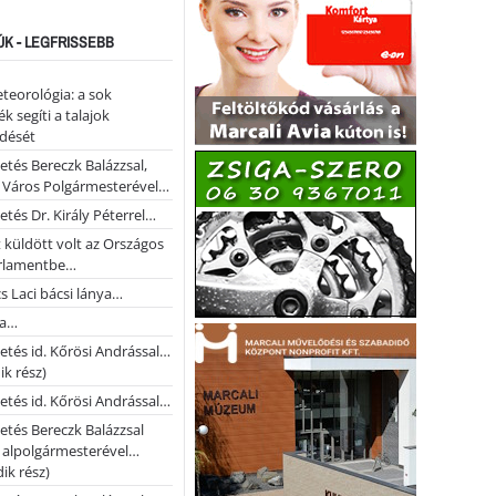
ÚK - LEGFRISSEBB
teorológia: a sok
k segíti a talajok
ődését
etés Bereczk Balázzsal,
i Város Polgármesterével…
etés Dr. Király Péterrel…
t küldött volt az Országos
rlamentbe…
s Laci bácsi lánya…
na…
etés id. Kőrösi Andrással…
k rész)
etés id. Kőrösi Andrással…
etés Bereczk Balázzsal
i alpolgármesterével…
ik rész)