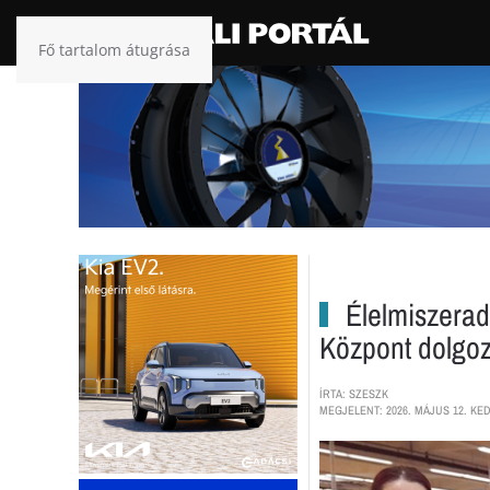
Fő tartalom átugrása
Élelmiszerado
Központ dolgoz
ÍRTA: SZESZK
MEGJELENT: 2026. MÁJUS 12. KED