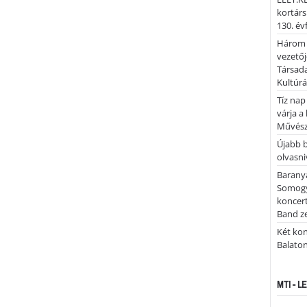
kortárs
130. év
Három 
vezetőj
Társada
Kultúrá
Tíz nap
várja a
Művész
Újabb 
olvasni
Barany
Somogy
koncer
Band z
Két kon
Balato
MTI - 