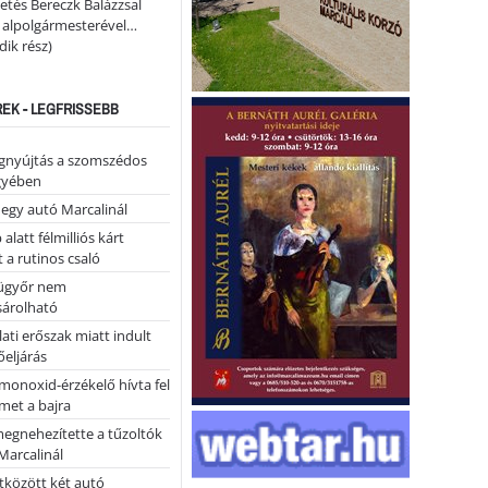
etés Bereczk Balázzsal
i alpolgármesterével…
ik rész)
REK - LEGFRISSEBB
égnyújtás a szomszédos
gyében
 egy autó Marcalinál
alatt félmilliós kárt
 a rutinos csaló
ügyőr nem
árolható
ati erőszak miatt indult
eljárás
monoxid-érzékelő hívta fel
lmet a bajra
megnehezítette a tűzoltók
Marcalinál
tközött két autó