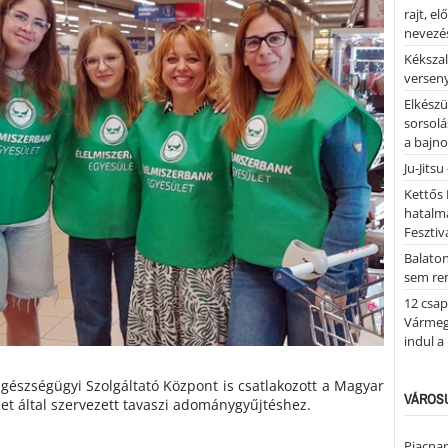
rajt, e
nevezés
Kékszal
versen
Elkészü
sorsolá
a bajn
Ju-Jitsu
Kettős 
hatalm
Fesztiv
Balato
sem re
12 csap
Vármegy
indul a
Egészségügyi Szolgáltató Központ is csatlakozott a Magyar
VÁROSU
et által szervezett tavaszi adománygyűjtéshez.
Piacnap