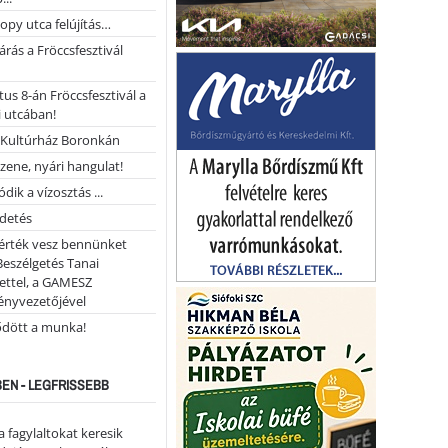
opy utca felújítás…
árás a Fröccsfesztivál
us 8-án Fröccsfesztivál a
 utcában!
Kultúrház Boronkán
 zene, nyári hangulat!
dik a vízosztás ...
rdetés
 érték vesz bennünket
Beszélgetés Tanai
ettel, a GAMESZ
ényvezetőjével
ődött a munka!
EN - LEGFRISSEBB
a fagylaltokat keresik