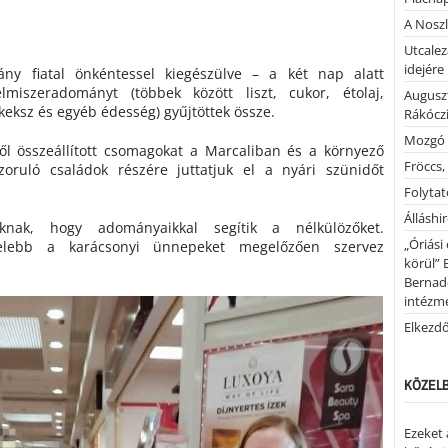
A Noszl
Utcalez
idejére
ny fiatal önkéntessel kiegészülve – a két nap alatt
miszeradományt (többek között liszt, cukor, étolaj,
Auguszt
 keksz és egyéb édesség) gyűjtöttek össze.
Rákóczi
Mozgó 
ből összeállított csomagokat a Marcaliban és a környező
Fröccs,
zoruló családok részére juttatjuk el a nyári szünidőt
Folytató
Álláshi
knak, hogy adományaikkal segítik a nélkülözőket.
„Óriási
elebb a karácsonyi ünnepeket megelőzően szervez
körül” 
Bernad
intézm
Elkezd
KÖZELB
Ezeket 