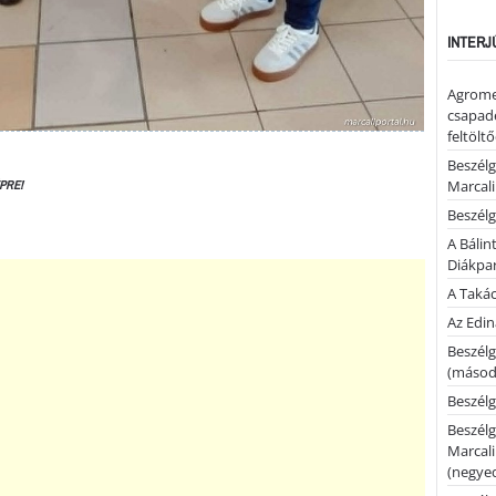
INTERJ
Agrome
csapadé
feltölt
Beszélg
Marcal
PRE!
Beszélg
A Bálin
Diákpa
A Takác
Az Edi
Beszélg
(másodi
Beszélg
Beszélg
Marcal
(negyed