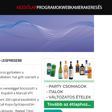
KEZDŐLAP
PROGRAMOK
WEBKAMERA
KERESÉS
- LEGFRISSEBB
oros győzelem a
ülésben: hat gólt szerzett a
s vereséggel búcsúzott a
 Kupától a Marcali VFC
nt 200 rajttal kezdődött a
cali Kupa Gyótapusztán
-átúszás - Reggel 7-kor