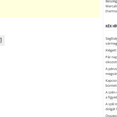
Beszélg
Marcal
(harmad
KÉK HÍ
Segíts
várme
Kiégett
Pár nap 
okozott
A pénz
megvás
Kapcsol
büntető
A szén-
a figye
A szél 
dolgát 
Összeü