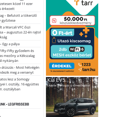
lőzetesen közel 11 ezer
 érkezett
ag – Befutott a tókerülő
y győztese
lt a Marcali VFC őszi
sa – augusztus 22-én rajtol
okság
 – Egy a pálya
Fifty-Fifty győzelem és
as mezőny a Kékszalag
ál nyitányán
n-átúszás - Most hétvégén
ndezik meg a versenyt
atos lesz a Somogy
ei I. osztály, 16 együttes
 II. osztályban
NK - LEGFRISSEBB
...