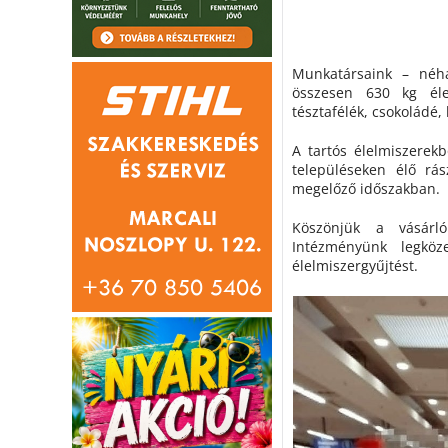
Munkatársaink – néhá
összesen 630 kg élel
tésztafélék, csokoládé,
A tartós élelmiszerek
településeken élő rás
megelőző időszakban.
Köszönjük a vásárló
Intézményünk legköz
élelmiszergyűjtést.