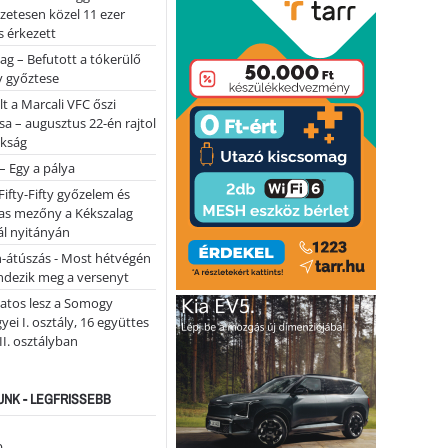
lőzetesen közel 11 ezer
 érkezett
ag – Befutott a tókerülő
y győztese
lt a Marcali VFC őszi
sa – augusztus 22-én rajtol
okság
 – Egy a pálya
Fifty-Fifty győzelem és
as mezőny a Kékszalag
ál nyitányán
n-átúszás - Most hétvégén
ndezik meg a versenyt
atos lesz a Somogy
ei I. osztály, 16 együttes
 II. osztályban
NK - LEGFRISSEBB
...