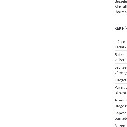
Beszélg
Marcal
(harmad
KÉK HÍ
Elfojto
Kadark
Baleset
külterü
Segíts
várme
Kiégett
Pár nap 
okozott
A pénz
megvás
Kapcsol
büntető
A szén-