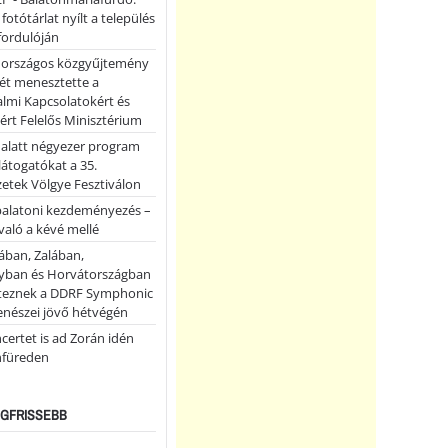
 fotótárlat nyílt a település
fordulóján
országos közgyűjtemény
ét menesztette a
lmi Kapcsolatokért és
ért Felelős Minisztérium
 alatt négyezer program
 látogatókat a 35.
etek Völgye Fesztiválon
balatoni kezdeményezés –
való a kévé mellé
ában, Zalában,
ban és Horvátországban
teznek a DDRF Symphonic
enészei jövő hétvégén
certet is ad Zorán idén
nfüreden
LEGFRISSEBB