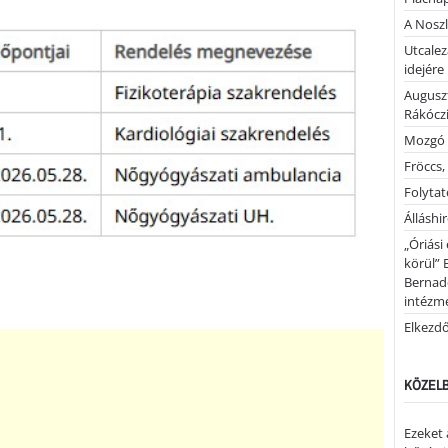
A Noszl
Utcalez
idejére
Auguszt
Rákóczi
Mozgó 
Fröccs,
Folytató
Álláshi
„Óriási
körül” 
Bernad
intézm
Elkezd
KÖZELB
Ezeket 