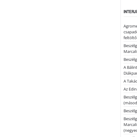
INTERJ
Agrome
csapadé
feltölt
Beszélg
Marcal
Beszélg
A Bálin
Diákpa
A Takác
Az Edi
Beszélg
(másodi
Beszélg
Beszélg
Marcal
(negyed