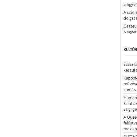
a figye
A szél 
dolgát 
Összeü
Nagya
KULTÚR
Szász J
készül 
Kaposfe
művésze
kamaraz
Hamaro
Színhá
Sziglig
A Quee
felújítv
mozik
ÉLET.KÉ