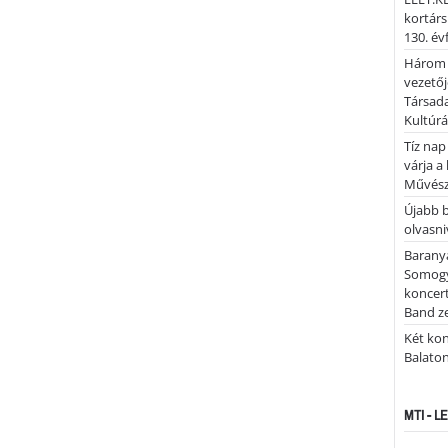
kortárs
130. év
Három 
vezetőj
Társada
Kultúrá
Tíz nap
várja a
Művész
Újabb 
olvasni
Barany
Somogy
koncer
Band z
Két kon
Balato
MTI - 