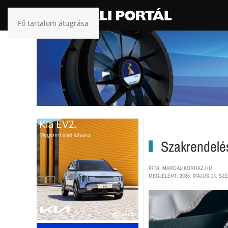
Fő tartalom átugrása
Szakrendelés
ÍRTA: MARCALIKORHAZ.HU
MEGJELENT: 2026. MÁJUS 13. SZE