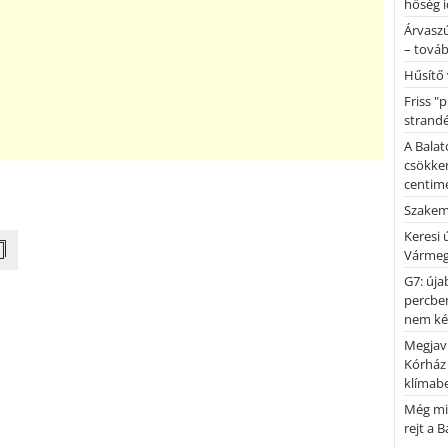
hőség i
Árvaszú
– továb
Hűsítő 
Friss "
strandé
A Balat
csökken
centimé
Szakemb
Keresi
Vármeg
G7: úja
percben
nem kér
Megjaví
Kórház
klímab
Még mi
rejt a 