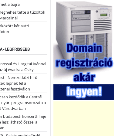
lmet a bajra
megnehezítette a tűzoltók
Marcalinál
tközött két autó
tádon
A - LEGFRISSEBB
ánossal és Hargitai Ivánnal
az új évadra a Csiky
st - Nemzetközi hírű
k lépnek fel a
enei fesztiválon
san kezdődik a Centrál
z nyári programsorozata a
et Várudvarban
n budapesti koncertfilmje
a lesz látható ősszel a
ban
P - Balatonmáriafürdő: