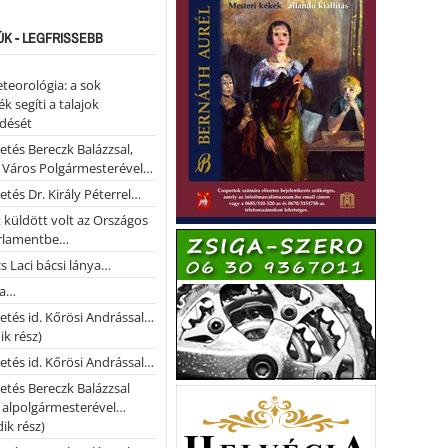
ÚK - LEGFRISSEBB
teorológia: a sok
k segíti a talajok
ődését
etés Bereczk Balázzsal,
i Város Polgármesterével…
etés Dr. Király Péterrel…
t küldött volt az Országos
rlamentbe…
s Laci bácsi lánya…
na…
etés id. Kőrösi Andrással…
k rész)
etés id. Kőrösi Andrással…
etés Bereczk Balázzsal
i alpolgármesterével…
ik rész)