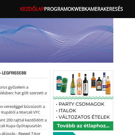
KEZDŐLAP
PROGRAMOK
WEBKAMERA
KERESÉS
- LEGFRISSEBB
oros győzelem a
ülésben: hat gólt szerzett a
s vereséggel búcsúzott a
 Kupától a Marcali VFC
nt 200 rajttal kezdődött a
cali Kupa Gyótapusztán
-átúszás - Reggel 7-kor