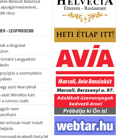
etés Bereczk Balázzsal
i alpolgármesterével…
ik rész)
REK - LEGFRISSEBB
tták a lángokat
úton
 történt Lengyeltóti
letén
égnyújtás a szomszédos
gyében
 egy autó Marcalinál
alatt félmilliós kárt
 a rutinos csaló
ügyőr nem
árolható
ati erőszak miatt indult
eljárás
monoxid-érzékelő hívta fel