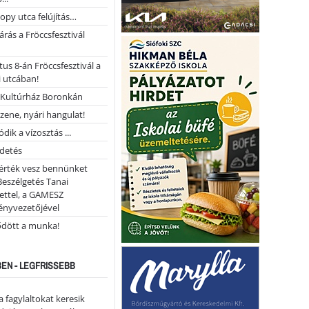
opy utca felújítás…
árás a Fröccsfesztivál
us 8-án Fröccsfesztivál a
 utcában!
Kultúrház Boronkán
 zene, nyári hangulat!
dik a vízosztás ...
rdetés
 érték vesz bennünket
Beszélgetés Tanai
ettel, a GAMESZ
ényvezetőjével
ődött a munka!
EN - LEGFRISSEBB
a fagylaltokat keresik