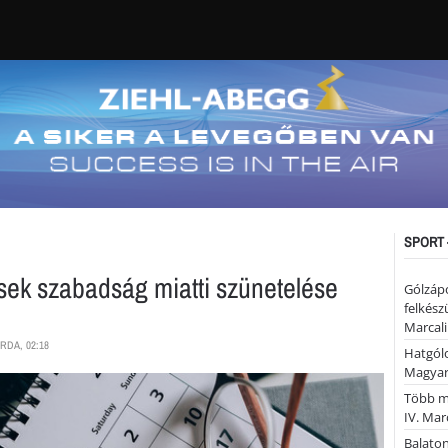
SPORT 
ek szabadság miatti szünetelése
Gólzáp
felkész
Marcali
RDA, 02:18
Hatgólo
Magyar
Több mi
IV. Mar
Balaton