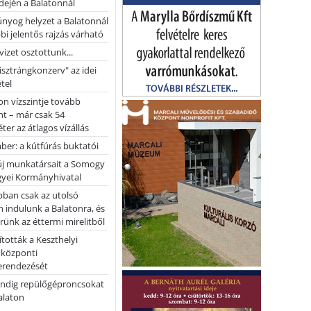
dején a Balatonnál
nyog helyzet a Balatonnál
bi jelentős rajzás várható
vizet osztottunk...
pisztrángkonzerv" az idei
tel
on vízszintje tovább
t – már csak 54
ter az átlagos vízállás
er: a kútfúrás buktatói
 új munkatársait a Somogy
yei Kormányhivatal
bban csak az utolsó
 indulunk a Balatonra, és
ünk az éttermi mirelitből
tották a Keszthelyi
 központi
erendezését
ndig repülőgéproncsokat
Balaton