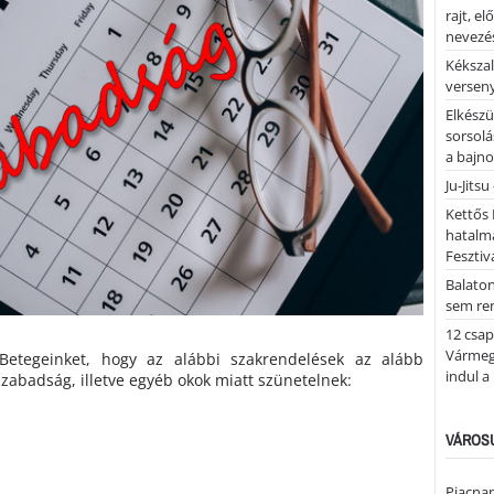
rajt, e
nevezés
Kékszal
versen
Elkészü
sorsolá
a bajn
Ju-Jitsu
Kettős 
hatalm
Fesztiv
Balato
sem re
12 csap
Vármegy
t Betegeinket, hogy az alábbi szakrendelések az alább
indul a
abadság, illetve egyéb okok miatt szünetelnek:
VÁROSU
Piacnap